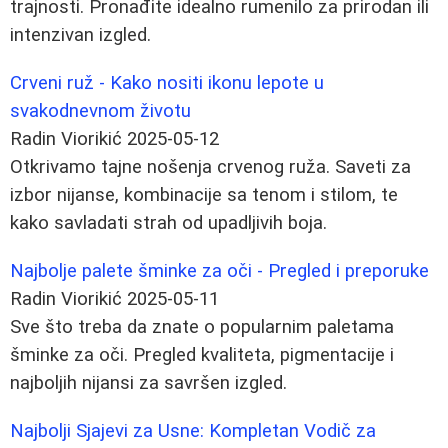
trajnosti. Pronađite idealno rumenilo za prirodan ili
intenzivan izgled.
Crveni ruž - Kako nositi ikonu lepote u
svakodnevnom životu
Radin Viorikić
2025-05-12
Otkrivamo tajne nošenja crvenog ruža. Saveti za
izbor nijanse, kombinacije sa tenom i stilom, te
kako savladati strah od upadljivih boja.
Najbolje palete šminke za oči - Pregled i preporuke
Radin Viorikić
2025-05-11
Sve što treba da znate o popularnim paletama
šminke za oči. Pregled kvaliteta, pigmentacije i
najboljih nijansi za savršen izgled.
Najbolji Sjajevi za Usne: Kompletan Vodič za