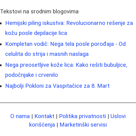
Tekstovi na srodnim blogovima
Hemijski piling iskustva: Revolucionarno rešenje za
kožu posle depilacije lica
Kompletan vodič: Nega tela posle porođaja - Od
celulita do strija i masnih naslaga
Nega preosetljive kože lica: Kako rešiti bubuljice,
podočnjake i crvenilo
Najbolji Pokloni za Vaspitačice za 8. Mart
O nama
|
Kontakt
|
Politika privatnosti
|
Uslovi
korišćenja
|
Marketinški servisi