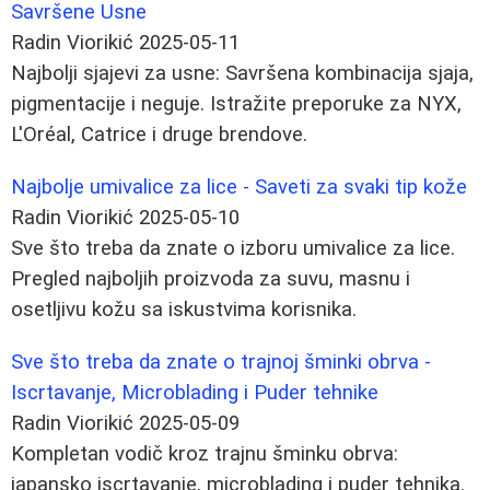
Savršene Usne
Radin Viorikić
2025-05-11
Najbolji sjajevi za usne: Savršena kombinacija sjaja,
pigmentacije i neguje. Istražite preporuke za NYX,
L'Oréal, Catrice i druge brendove.
Najbolje umivalice za lice - Saveti za svaki tip kože
Radin Viorikić
2025-05-10
Sve što treba da znate o izboru umivalice za lice.
Pregled najboljih proizvoda za suvu, masnu i
osetljivu kožu sa iskustvima korisnika.
Sve što treba da znate o trajnoj šminki obrva -
Iscrtavanje, Microblading i Puder tehnike
Radin Viorikić
2025-05-09
Kompletan vodič kroz trajnu šminku obrva:
japansko iscrtavanje, microblading i puder tehnika.