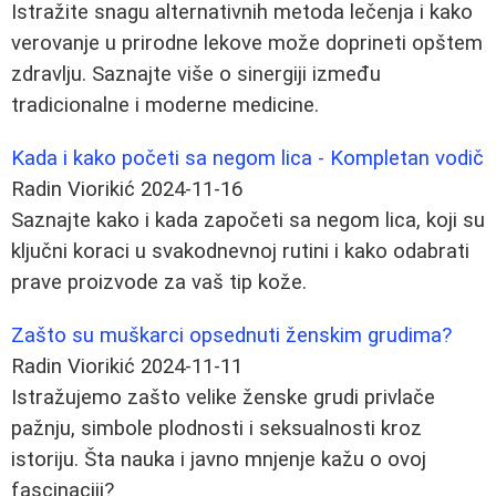
Istražite snagu alternativnih metoda lečenja i kako
verovanje u prirodne lekove može doprineti opštem
zdravlju. Saznajte više o sinergiji između
tradicionalne i moderne medicine.
Kada i kako početi sa negom lica - Kompletan vodič
Radin Viorikić
2024-11-16
Saznajte kako i kada započeti sa negom lica, koji su
ključni koraci u svakodnevnoj rutini i kako odabrati
prave proizvode za vaš tip kože.
Zašto su muškarci opsednuti ženskim grudima?
Radin Viorikić
2024-11-11
Istražujemo zašto velike ženske grudi privlače
pažnju, simbole plodnosti i seksualnosti kroz
istoriju. Šta nauka i javno mnjenje kažu o ovoj
fascinaciji?