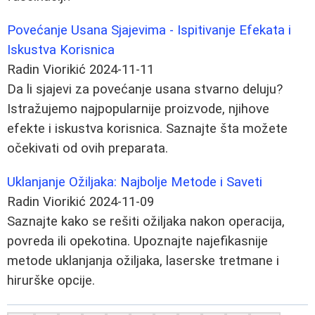
Povećanje Usana Sjajevima - Ispitivanje Efekata i
Iskustva Korisnica
Radin Viorikić
2024-11-11
Da li sjajevi za povećanje usana stvarno deluju?
Istražujemo najpopularnije proizvode, njihove
efekte i iskustva korisnica. Saznajte šta možete
očekivati od ovih preparata.
Uklanjanje Ožiljaka: Najbolje Metode i Saveti
Radin Viorikić
2024-11-09
Saznajte kako se rešiti ožiljaka nakon operacija,
povreda ili opekotina. Upoznajte najefikasnije
metode uklanjanja ožiljaka, laserske tretmane i
hirurške opcije.