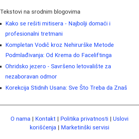
Tekstovi na srodnim blogovima
Kako se rešiti mitisera - Najbolji domaći i
profesionalni tretmani
Kompletan Vodič kroz Nehirurške Metode
Podmlađivanja: Od Kremа do Faceliftinga
Ohridsko jezero - Savršeno letovalište za
nezaboravan odmor
Korekcija Stidnih Usana: Sve Što Treba da Znaš
O nama
|
Kontakt
|
Politika privatnosti
|
Uslovi
korišćenja
|
Marketinški servisi