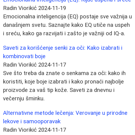
Radin Viorikić
2024-11-19
Emocionalna inteligencija (EQ) postaje sve važnija u
današnjem svetu. Saznajte kako EQ utiče na uspeh
i sreću, kako ga razvijati i zašto je važniji od IQ-a.
Saveti za korišćenje senki za oči: Kako izabrati i
kombinovati boje
Radin Viorikić
2024-11-17
Sve što treba da znate o senkama za oči: kako ih
koristiti, koje boje izabrati i kako pronaći najbolje
proizvode za vaš tip kože. Saveti za dnevnu i
večernju šminku.
Alternativne metode lečenja: Verovanje u prirodne
lekove i samooporavak
Radin Viorikić
2024-11-17