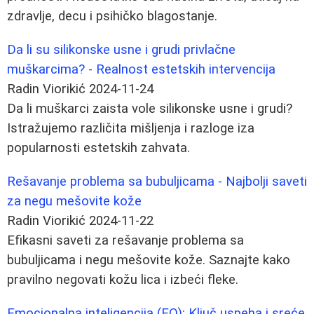
zdravlje, decu i psihičko blagostanje.
Da li su silikonske usne i grudi privlačne
muškarcima? - Realnost estetskih intervencija
Radin Viorikić
2024-11-24
Da li muškarci zaista vole silikonske usne i grudi?
Istražujemo različita mišljenja i razloge iza
popularnosti estetskih zahvata.
Rešavanje problema sa bubuljicama - Najbolji saveti
za negu mešovite kože
Radin Viorikić
2024-11-22
Efikasni saveti za rešavanje problema sa
bubuljicama i negu mešovite kože. Saznajte kako
pravilno negovati kožu lica i izbeći fleke.
Emocionalna inteligencija (EQ): Ključ uspeha i sreće