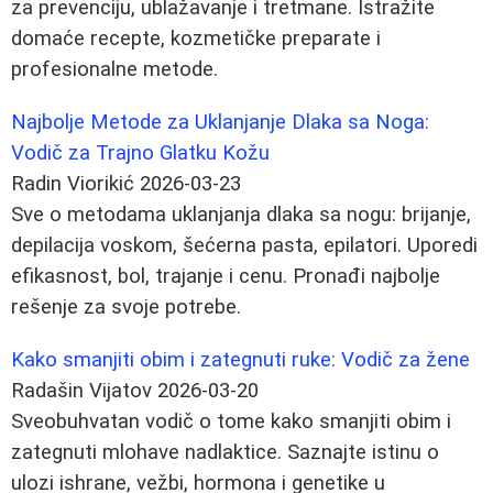
za prevenciju, ublažavanje i tretmane. Istražite
domaće recepte, kozmetičke preparate i
profesionalne metode.
Najbolje Metode za Uklanjanje Dlaka sa Noga:
Vodič za Trajno Glatku Kožu
Radin Viorikić
2026-03-23
Sve o metodama uklanjanja dlaka sa nogu: brijanje,
depilacija voskom, šećerna pasta, epilatori. Uporedi
efikasnost, bol, trajanje i cenu. Pronađi najbolje
rešenje za svoje potrebe.
Kako smanjiti obim i zategnuti ruke: Vodič za žene
Radašin Vijatov
2026-03-20
Sveobuhvatan vodič o tome kako smanjiti obim i
zategnuti mlohave nadlaktice. Saznajte istinu o
ulozi ishrane, vežbi, hormona i genetike u