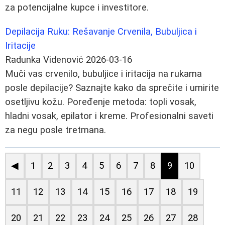
za potencijalne kupce i investitore.
Depilacija Ruku: Rešavanje Crvenila, Bubuljica i
Iritacije
Radunka Videnović
2026-03-16
Muči vas crvenilo, bubuljice i iritacija na rukama
posle depilacije? Saznajte kako da sprečite i umirite
osetljivu kožu. Poređenje metoda: topli vosak,
hladni vosak, epilator i kreme. Profesionalni saveti
za negu posle tretmana.
◀
1
2
3
4
5
6
7
8
9
10
11
12
13
14
15
16
17
18
19
20
21
22
23
24
25
26
27
28