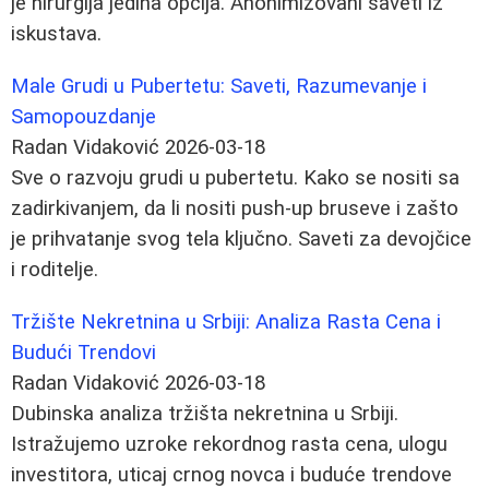
je hirurgija jedina opcija. Anonimizovani saveti iz
iskustava.
Male Grudi u Pubertetu: Saveti, Razumevanje i
Samopouzdanje
Radan Vidaković
2026-03-18
Sve o razvoju grudi u pubertetu. Kako se nositi sa
zadirkivanjem, da li nositi push-up bruseve i zašto
je prihvatanje svog tela ključno. Saveti za devojčice
i roditelje.
Tržište Nekretnina u Srbiji: Analiza Rasta Cena i
Budući Trendovi
Radan Vidaković
2026-03-18
Dubinska analiza tržišta nekretnina u Srbiji.
Istražujemo uzroke rekordnog rasta cena, ulogu
investitora, uticaj crnog novca i buduće trendove