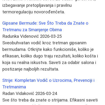
izbegavanje pretopljavanja i pravilnu
termoregulaciju novorođenčeta.
Gipsane Bermude: Sve Što Treba da Znate o
Tretmanu za Smanjenje Obima
Radunka Videnović
2026-03-25
Sveobuhvatan vodič kroz tretman gipsanim
bermudama. Otkrijte kako funkcioniše, koliko je
efikasan, koliko dugo traju rezultati, koliko košta i
koja su realna iskustva. Saveti za odabir salona i
postizanje najboljih rezultata.
Strije: Kompletan Vodič o Uzrocima, Prevenciji i
Tretmanima
Radan Vidaković
2026-03-24
Sve što treba da znate o strijama. Efikasni saveti