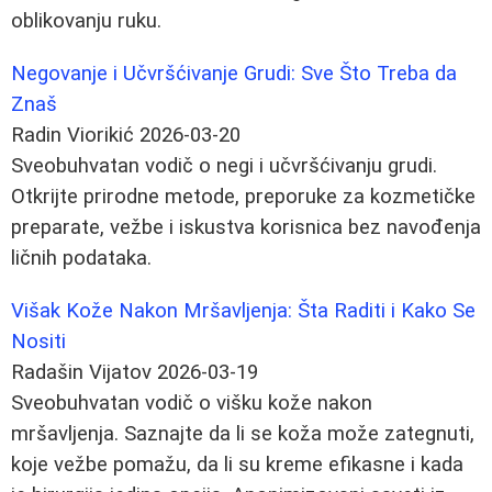
oblikovanju ruku.
Negovanje i Učvršćivanje Grudi: Sve Što Treba da
Znaš
Radin Viorikić
2026-03-20
Sveobuhvatan vodič o negi i učvršćivanju grudi.
Otkrijte prirodne metode, preporuke za kozmetičke
preparate, vežbe i iskustva korisnica bez navođenja
ličnih podataka.
Višak Kože Nakon Mršavljenja: Šta Raditi i Kako Se
Nositi
Radašin Vijatov
2026-03-19
Sveobuhvatan vodič o višku kože nakon
mršavljenja. Saznajte da li se koža može zategnuti,
koje vežbe pomažu, da li su kreme efikasne i kada