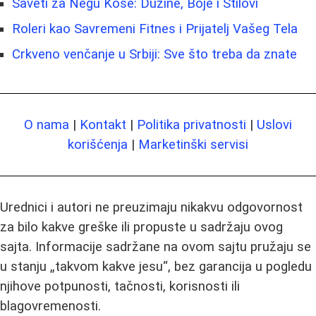
Saveti za Negu Kose: Duzine, Boje i Stilovi
Roleri kao Savremeni Fitnes i Prijatelj Vašeg Tela
Crkveno venčanje u Srbiji: Sve što treba da znate
O nama
|
Kontakt
|
Politika privatnosti
|
Uslovi
korišćenja
|
Marketinški servisi
Urednici i autori ne preuzimaju nikakvu odgovornost
za bilo kakve greške ili propuste u sadržaju ovog
sajta. Informacije sadržane na ovom sajtu pružaju se
u stanju „takvom kakve jesu“, bez garancija u pogledu
njihove potpunosti, tačnosti, korisnosti ili
blagovremenosti.