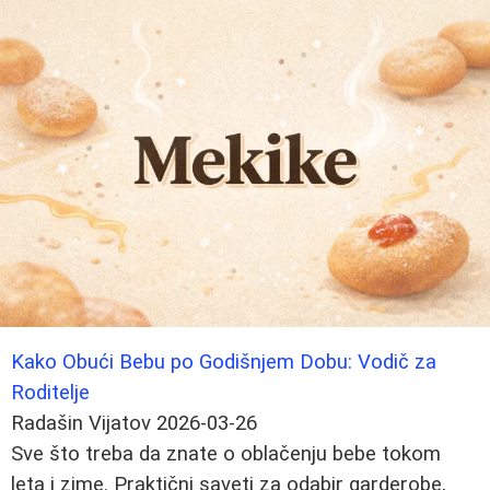
Kako Obući Bebu po Godišnjem Dobu: Vodič za
Roditelje
Radašin Vijatov
2026-03-26
Sve što treba da znate o oblačenju bebe tokom
leta i zime. Praktični saveti za odabir garderobe,