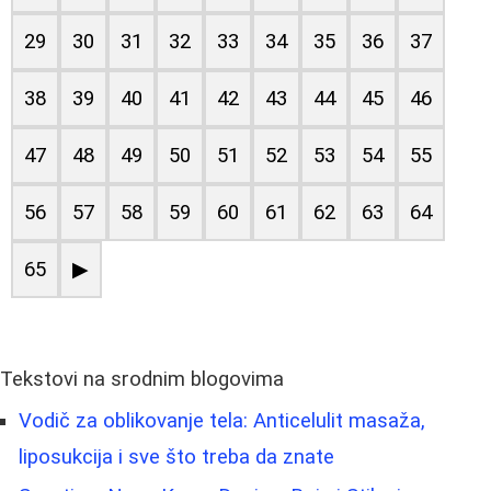
29
30
31
32
33
34
35
36
37
38
39
40
41
42
43
44
45
46
47
48
49
50
51
52
53
54
55
56
57
58
59
60
61
62
63
64
65
▶
Tekstovi na srodnim blogovima
Vodič za oblikovanje tela: Anticelulit masaža,
liposukcija i sve što treba da znate