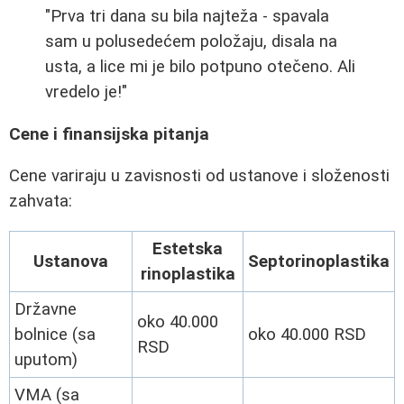
"Prva tri dana su bila najteža - spavala
sam u polusedećem položaju, disala na
usta, a lice mi je bilo potpuno otečeno. Ali
vredelo je!"
Cene i finansijska pitanja
Cene variraju u zavisnosti od ustanove i složenosti
zahvata:
Estetska
Ustanova
Septorinoplastika
rinoplastika
Državne
oko 40.000
bolnice (sa
oko 40.000 RSD
RSD
uputom)
VMA (sa