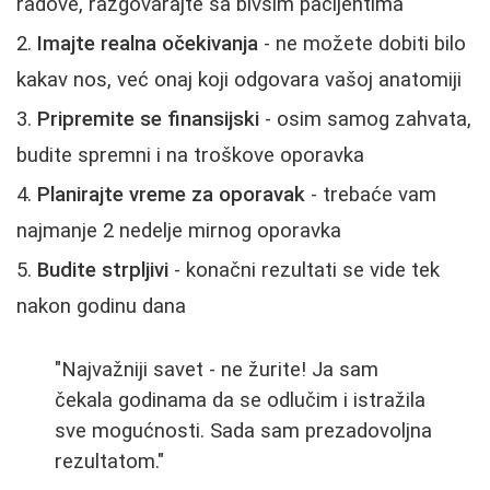
radove, razgovarajte sa bivšim pacijentima
Imajte realna očekivanja
- ne možete dobiti bilo
kakav nos, već onaj koji odgovara vašoj anatomiji
Pripremite se finansijski
- osim samog zahvata,
budite spremni i na troškove oporavka
Planirajte vreme za oporavak
- trebaće vam
najmanje 2 nedelje mirnog oporavka
Budite strpljivi
- konačni rezultati se vide tek
nakon godinu dana
"Najvažniji savet - ne žurite! Ja sam
čekala godinama da se odlučim i istražila
sve mogućnosti. Sada sam prezadovoljna
rezultatom."