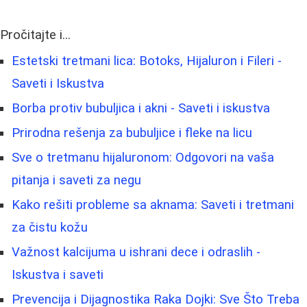
Pročitajte i...
Estetski tretmani lica: Botoks, Hijaluron i Fileri -
Saveti i Iskustva
Borba protiv bubuljica i akni - Saveti i iskustva
Prirodna rešenja za bubuljice i fleke na licu
Sve o tretmanu hijaluronom: Odgovori na vaša
pitanja i saveti za negu
Kako rešiti probleme sa aknama: Saveti i tretmani
za čistu kožu
Važnost kalcijuma u ishrani dece i odraslih -
Iskustva i saveti
Prevencija i Dijagnostika Raka Dojki: Sve Što Treba