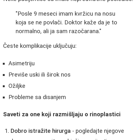
"Posle 9 meseci imam kvržicu na nosu
koja se ne povlači. Doktor kaže da je to
normalno, ali ja sam razočarana."
Česte komplikacije uključuju:
Asimetriju
Previše uski ili širok nos
Ožiljke
Probleme sa disanjem
Saveti za one koji razmišljaju o rinoplastici
Dobro istražite hirurga
- pogledajte njegove