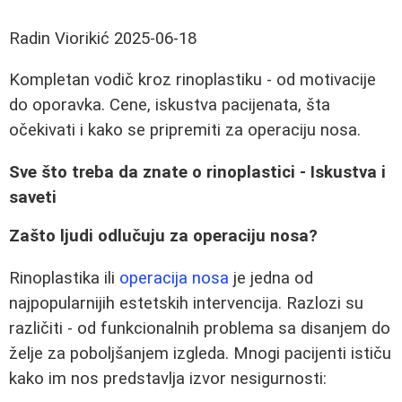
Radin Viorikić
2025-06-18
Kompletan vodič kroz rinoplastiku - od motivacije
do oporavka. Cene, iskustva pacijenata, šta
očekivati i kako se pripremiti za operaciju nosa.
Sve što treba da znate o rinoplastici - Iskustva i
saveti
Zašto ljudi odlučuju za operaciju nosa?
Rinoplastika ili
operacija nosa
je jedna od
najpopularnijih estetskih intervencija. Razlozi su
različiti - od funkcionalnih problema sa disanjem do
želje za poboljšanjem izgleda. Mnogi pacijenti ističu
kako im nos predstavlja izvor nesigurnosti: