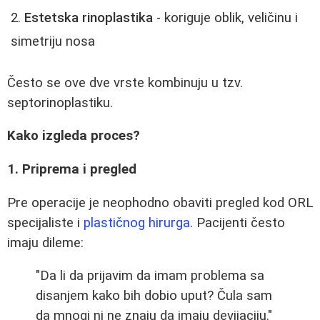
Estetska rinoplastika
- koriguje oblik, veličinu i
simetriju nosa
Često se ove dve vrste kombinuju u tzv.
septorinoplastiku.
Kako izgleda proces?
1. Priprema i pregled
Pre operacije je neophodno obaviti pregled kod ORL
specijaliste i
plastičnog hirurga
. Pacijenti često
imaju dileme:
"Da li da prijavim da imam problema sa
disanjem kako bih dobio uput? Čula sam
da mnogi ni ne znaju da imaju devijaciju."