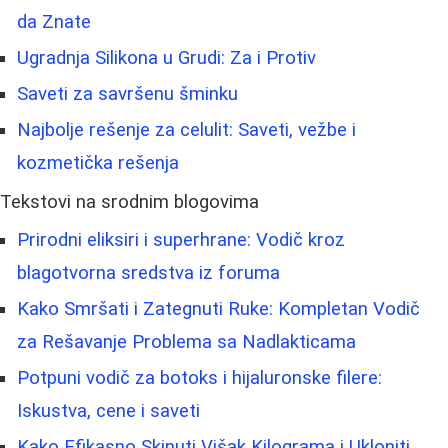
da Znate
Ugradnja Silikona u Grudi: Za i Protiv
Saveti za savršenu šminku
Najbolje rešenje za celulit: Saveti, vežbe i
kozmetička rešenja
Tekstovi na srodnim blogovima
Prirodni eliksiri i superhrane: Vodič kroz
blagotvorna sredstva iz foruma
Kako Smršati i Zategnuti Ruke: Kompletan Vodič
za Rešavanje Problema sa Nadlakticama
Potpuni vodič za botoks i hijaluronske filere:
Iskustva, cene i saveti
Kako Efikasno Skinuti Višak Kilograma i Ukloniti