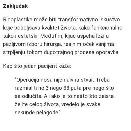
Zaključak
Rinoplastika može biti transformativno iskustvo
koje poboljšava kvalitet života, kako funkcionalno
tako i estetski. Međutim, ključ uspeha leži u
pažljivom izboru hirurga, realnim očekivanjima i
strpljenju tokom dugotrajnog procesa oporavka.
Kao što jedan pacijent kaže:
"Operacija nosa nije naivna stvar. Treba
razmisliti ne 3 nego 33 puta pre nego što
se odlučite. Ali ako je to nešto što zaista
želite celog života, vredelo je svake
sekunde nelagode."