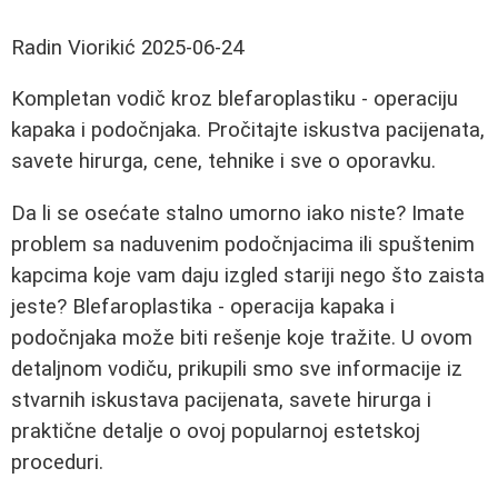
Radin Viorikić
2025-06-24
Kompletan vodič kroz blefaroplastiku - operaciju
kapaka i podočnjaka. Pročitajte iskustva pacijenata,
savete hirurga, cene, tehnike i sve o oporavku.
Da li se osećate stalno umorno iako niste? Imate
problem sa naduvenim podočnjacima ili spuštenim
kapcima koje vam daju izgled stariji nego što zaista
jeste? Blefaroplastika - operacija kapaka i
podočnjaka može biti rešenje koje tražite. U ovom
detaljnom vodiču, prikupili smo sve informacije iz
stvarnih iskustava pacijenata, savete hirurga i
praktične detalje o ovoj popularnoj estetskoj
proceduri.