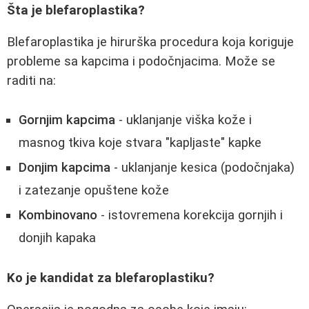
Šta je blefaroplastika?
Blefaroplastika je hirurška procedura koja koriguje
probleme sa kapcima i podočnjacima. Može se
raditi na:
Gornjim kapcima
- uklanjanje viška kože i
masnog tkiva koje stvara "kapljaste" kapke
Donjim kapcima
- uklanjanje kesica (podočnjaka)
i zatezanje opuštene kože
Kombinovano
- istovremena korekcija gornjih i
donjih kapaka
Ko je kandidat za blefaroplastiku?