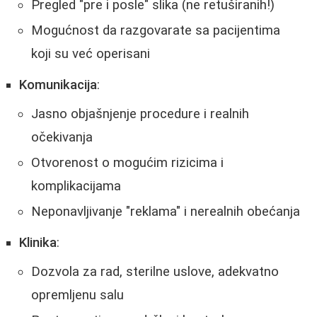
Pregled "pre i posle" slika (ne retuširanih!)
Mogućnost da razgovarate sa pacijentima
koji su već operisani
Komunikacija
:
Jasno objašnjenje procedure i realnih
očekivanja
Otvorenost o mogućim rizicima i
komplikacijama
Neponavljivanje "reklama" i nerealnih obećanja
Klinika
:
Dozvola za rad, sterilne uslove, adekvatno
opremljenu salu