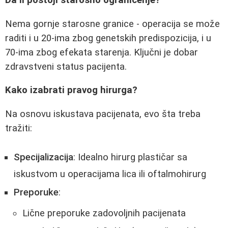
Da li postoji starosno ograničenje?
Nema gornje starosne granice - operacija se može
raditi i u 20-ima zbog genetskih predispozicija, i u
70-ima zbog efekata starenja. Ključni je dobar
zdravstveni status pacijenta.
Kako izabrati pravog hirurga?
Na osnovu iskustava pacijenata, evo šta treba
tražiti:
Specijalizacija
: Idealno hirurg plastičar sa
iskustvom u operacijama lica ili oftalmohirurg
Preporuke
:
Lične preporuke zadovoljnih pacijenata