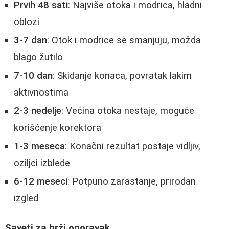
Prvih 48 sati
: Najviše otoka i modrica, hladni
oblozi
3-7 dan
: Otok i modrice se smanjuju, možda
blago žutilo
7-10 dan
: Skidanje konaca, povratak lakim
aktivnostima
2-3 nedelje
: Većina otoka nestaje, moguće
korišćenje korektora
1-3 meseca
: Konačni rezultat postaje vidljiv,
oziljci izblede
6-12 meseci
: Potpuno zarastanje, prirodan
izgled
Saveti za brži oporavak