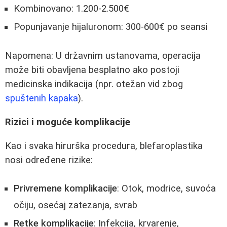
Kombinovano: 1.200-2.500€
Popunjavanje hijaluronom: 300-600€ po seansi
Napomena: U državnim ustanovama, operacija
može biti obavljena besplatno ako postoji
medicinska indikacija (npr. otežan vid zbog
spuštenih kapaka
).
Rizici i moguće komplikacije
Kao i svaka hirurška procedura, blefaroplastika
nosi određene rizike:
Privremene komplikacije
: Otok, modrice, suvoća
očiju, osećaj zatezanja, svrab
Retke komplikacije
: Infekcija, krvarenje,