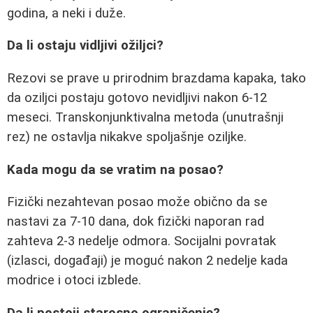
godina, a neki i duže.
Da li ostaju vidljivi ožiljci?
Rezovi se prave u prirodnim brazdama kapaka, tako
da oziljci postaju gotovo nevidljivi nakon 6-12
meseci. Transkonjunktivalna metoda (unutrašnji
rez) ne ostavlja nikakve spoljašnje oziljke.
Kada mogu da se vratim na posao?
Fizički nezahtevan posao može obično da se
nastavi za 7-10 dana, dok fizički naporan rad
zahteva 2-3 nedelje odmora. Socijalni povratak
(izlasci, događaji) je moguć nakon 2 nedelje kada
modrice i otoci izblede.