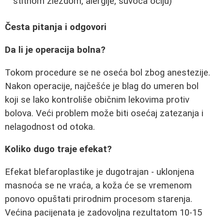
štitnom žlezdom, alergije, suvoća očiju)
Česta pitanja i odgovori
Da li je operacija bolna?
Tokom procedure se ne oseća bol zbog anestezije.
Nakon operacije, najčešće je blag do umeren bol
koji se lako kontroliše običnim lekovima protiv
bolova. Veći problem može biti osećaj zatezanja i
nelagodnost od otoka.
Koliko dugo traje efekat?
Efekat blefaroplastike je dugotrajan - uklonjena
masnoća se ne vraća, a koža će se vremenom
ponovo opuštati prirodnim procesom starenja.
Većina pacijenata je zadovoljna rezultatom 10-15