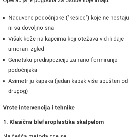
Operacija je pogodna za osobe koje imaju:
Naduvene podočnjake ("kesice") koje ne nestaju
ni sa dovoljno sna
Višak kože na kapcima koji otežava vid ili daje
umoran izgled
Genetsku predispoziciju za rano formiranje
podočnjaka
Asimetriju kapaka (jedan kapak više spušten od
drugog)
Vrste intervencija i tehnike
1. Klasična blefaroplastika skalpelom
Najčešća metoda gde se: