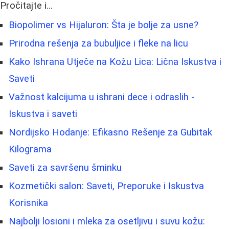
Pročitajte i...
Biopolimer vs Hijaluron: Šta je bolje za usne?
Prirodna rešenja za bubuljice i fleke na licu
Kako Ishrana Utječe na Kožu Lica: Lična Iskustva i
Saveti
Važnost kalcijuma u ishrani dece i odraslih -
Iskustva i saveti
Nordijsko Hodanje: Efikasno Rešenje za Gubitak
Kilograma
Saveti za savršenu šminku
Kozmetički salon: Saveti, Preporuke i Iskustva
Korisnika
Najbolji losioni i mleka za osetljivu i suvu kožu: