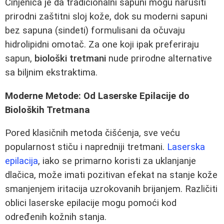
Činjenica je da tradicionalni sapuni mogu narušiti
prirodni zaštitni sloj kože, dok su moderni sapuni
bez sapuna (sindeti) formulisani da očuvaju
hidrolipidni omotač. Za one koji ipak preferiraju
sapun,
biološki tretmani
nude prirodne alternative
sa biljnim ekstraktima.
Moderne Metode: Od Laserske Epilacije do
Bioloških Tretmana
Pored klasičnih metoda čišćenja, sve veću
popularnost stiču i napredniji tretmani.
Laserska
epilacija
, iako se primarno koristi za uklanjanje
dlačica, može imati pozitivan efekat na stanje kože
smanjenjem iritacija uzrokovanih brijanjem. Različiti
oblici laserske epilacije mogu pomoći kod
određenih kožnih stanja.