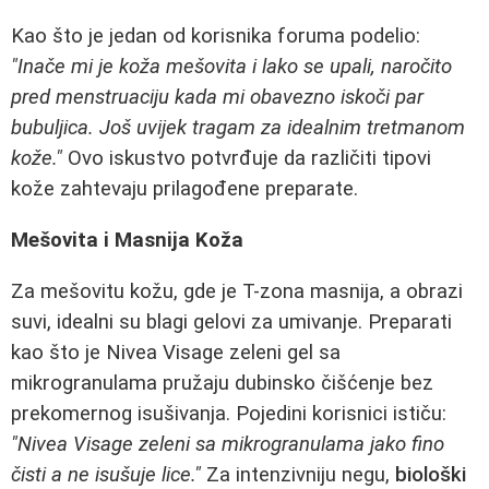
Kao što je jedan od korisnika foruma podelio:
"Inače mi je koža mešovita i lako se upali, naročito
pred menstruaciju kada mi obavezno iskoči par
bubuljica. Još uvijek tragam za idealnim tretmanom
kože."
Ovo iskustvo potvrđuje da različiti tipovi
kože zahtevaju prilagođene preparate.
Mešovita i Masnija Koža
Za mešovitu kožu, gde je T-zona masnija, a obrazi
suvi, idealni su blagi gelovi za umivanje. Preparati
kao što je Nivea Visage zeleni gel sa
mikrogranulama pružaju dubinsko čišćenje bez
prekomernog isušivanja. Pojedini korisnici ističu:
"Nivea Visage zeleni sa mikrogranulama jako fino
čisti a ne isušuje lice."
Za intenzivniju negu,
biološki