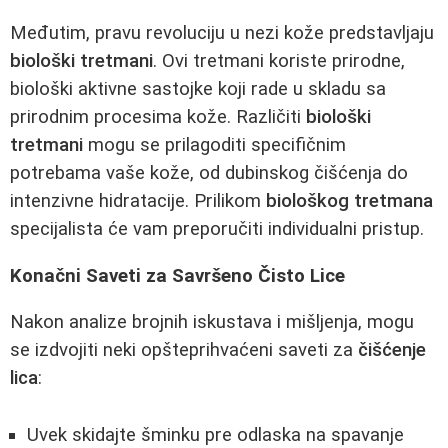
Međutim, pravu revoluciju u nezi kože predstavljaju
biološki tretmani
. Ovi tretmani koriste prirodne,
biološki aktivne sastojke koji rade u skladu sa
prirodnim procesima kože. Različiti
biološki
tretmani
mogu se prilagoditi specifičnim
potrebama vaše kože, od dubinskog čišćenja do
intenzivne hidratacije. Prilikom
biološkog tretmana
specijalista će vam preporučiti individualni pristup.
Konačni Saveti za Savršeno Čisto Lice
Nakon analize brojnih iskustava i mišljenja, mogu
se izdvojiti neki opšteprihvaćeni saveti za
čišćenje
lica
:
Uvek skidajte šminku pre odlaska na spavanje