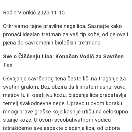
Radin Viorikić
2025-11-15
Otkrivamo tajne pravilne nege lica. Saznajte kako
pronaći idealan tretman za vaš tip kože, od gelova i
pjena do savremenih bioloških tretmana.
Sve o Čišćenju Lica: Konačan Vodič za Savršen
Ten
Osvajanje savršenog tena često liči na traganje za
svetim gralom. Bez obzira da li imate masnu, suvu,
mešovitu ili osetljivu kožu, čišćenje lica predstavlja
temelj svakodnevne nege. Upravo u ovom koraku
mnogi prave greške koje kasnije utiču na celokupno
stanje kože. U ovom sveobuhvatnom vodiču
istražićemo sve aspekte čišćenja lica, od izbora