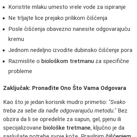
Koristite mlaku umesto vrele vode za ispiranje
Ne trljajte lice prejako prilikom čišćenja
Posle čišćenja obavezno nanesite odgovarajuću
kremu
Jednom nedeljno izvodite dubinsko čišćenje pora
Razmislite o
biološkom tretmanu
za specifične
probleme
Zaključak: Pronađite Ono Što Vama Odgovara
Kao što je jedan korisnik mudro primetio:
"Svako
treba za sebe da nađe odgovarajuću metodu."
Bez
obzira da li se opredelite za sapun, gel, pjenu ili
specijalizovane
biološke tretmane
, ključno je da
saslušate potrebe svoje kože. Pravilnim
čišćenjem