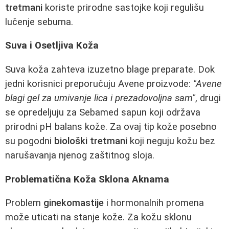
tretmani
koriste prirodne sastojke koji regulišu
lučenje sebuma.
Suva i Osetljiva Koža
Suva koža zahteva izuzetno blage preparate. Dok
jedni korisnici preporučuju Avene proizvode:
"Avene
blagi gel za umivanje lica i prezadovoljna sam"
, drugi
se opredeljuju za Sebamed sapun koji održava
prirodni pH balans kože. Za ovaj tip kože posebno
su pogodni
biološki tretmani
koji neguju kožu bez
narušavanja njenog zaštitnog sloja.
Problematična Koža Sklona Aknama
Problem
ginekomastije
i hormonalnih promena
može uticati na stanje kože. Za kožu sklonu