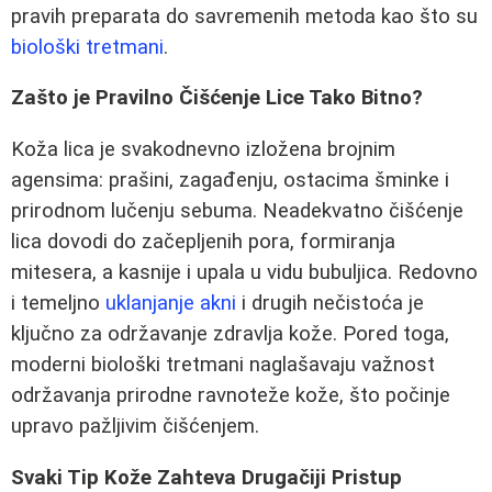
pravih preparata do savremenih metoda kao što su
biološki tretmani
.
Zašto je Pravilno Čišćenje Lice Tako Bitno?
Koža lica je svakodnevno izložena brojnim
agensima: prašini, zagađenju, ostacima šminke i
prirodnom lučenju sebuma. Neadekvatno čišćenje
lica dovodi do začepljenih pora, formiranja
mitesera, a kasnije i upala u vidu bubuljica. Redovno
i temeljno
uklanjanje akni
i drugih nečistoća je
ključno za održavanje zdravlja kože. Pored toga,
moderni biološki tretmani naglašavaju važnost
održavanja prirodne ravnoteže kože, što počinje
upravo pažljivim čišćenjem.
Svaki Tip Kože Zahteva Drugačiji Pristup