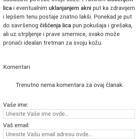
lica
i eventualnim
uklanjanjem akni
put ka zdravijem
i lepšem tenu postaje znatno lakši. Ponekad je put
do savršenog
čišćenja lica
pun pokušaja i grešaka,
ali uz strpljenje i prave smernice, svako može
pronaći idealan tretman za svoju kožu.
Komentari
Trenutno nema komentara za ovaj članak.
Vaše ime:
Vaš email: