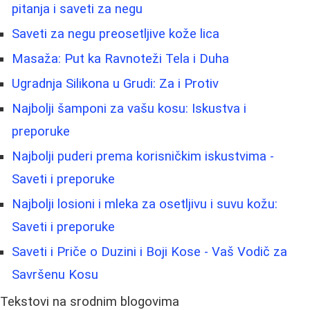
pitanja i saveti za negu
Saveti za negu preosetljive kože lica
Masaža: Put ka Ravnoteži Tela i Duha
Ugradnja Silikona u Grudi: Za i Protiv
Najbolji šamponi za vašu kosu: Iskustva i
preporuke
Najbolji puderi prema korisničkim iskustvima -
Saveti i preporuke
Najbolji losioni i mleka za osetljivu i suvu kožu:
Saveti i preporuke
Saveti i Priče o Duzini i Boji Kose - Vaš Vodič za
Savršenu Kosu
Tekstovi na srodnim blogovima