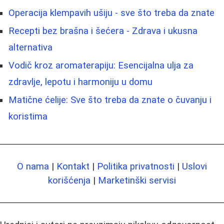
Operacija klempavih ušiju - sve što treba da znate
Recepti bez brašna i šećera - Zdrava i ukusna
alternativa
Vodič kroz aromaterapiju: Esencijalna ulja za
zdravlje, lepotu i harmoniju u domu
Matične ćelije: Sve što treba da znate o čuvanju i
koristima
O nama
|
Kontakt
|
Politika privatnosti
|
Uslovi
korišćenja
|
Marketinški servisi