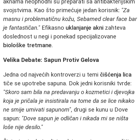
aknama neophodni su preparati sa antibakterijskim
svojstvima. Kao što primećuje jedan korisnik:
"Za
masnu i problematičnu kožu, Sebamed clear face bar
je fantastičan."
Efikasno
uklanjanje akni
zahteva
doslednost u negi i ponekad specijalizovane
biološke tretmane
.
Velika Debate: Sapun Protiv Gelova
Jedna od najvećih kontroverzi u temi
čišćenja lica
tiče se upotrebe sapuna. Dok jedni korisniki tvrde:
"Skoro sam bila na predavanju o kozmetici i djevojka
koja je pričala je insistirala na tome da se lice nikako
ne smije umivati sapunom"
, drugi se kunu u Dove
sapun:
"Dove sapun je odličan i nikada mi se ništa
loše nije desilo."