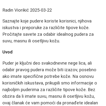
Radin Viorikić
2025-03-22
Saznajte koje pudere koriste korisnici, njihova
iskustva i preporuke za različite tipove kože.
Pročitajte savete za odabir idealnog pudera za
suvu, masnu ili osetljivu kožu.
Uvod
Puder je ključni deo svakodnevne nege lica, ali
odabir pravog pudera može biti izazov, posebno
ako imate specifične potrebe kože. Na osnovu
korisničkih iskustava, prikupili smo informacije o
najboljim puderima za različite tipove kože. Bez
obzira da li imate suvu, masnu ili osetljivu kožu,
ovaj članak će vam pomoći da pronađete idealan