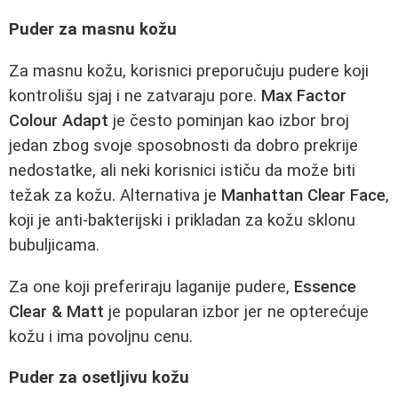
Puder za masnu kožu
Za masnu kožu, korisnici preporučuju pudere koji
kontrolišu sjaj i ne zatvaraju pore.
Max Factor
Colour Adapt
je često pominjan kao izbor broj
jedan zbog svoje sposobnosti da dobro prekrije
nedostatke, ali neki korisnici ističu da može biti
težak za kožu. Alternativa je
Manhattan Clear Face
,
koji je anti-bakterijski i prikladan za kožu sklonu
bubuljicama.
Za one koji preferiraju laganije pudere,
Essence
Clear & Matt
je popularan izbor jer ne opterećuje
kožu i ima povoljnu cenu.
Puder za osetljivu kožu