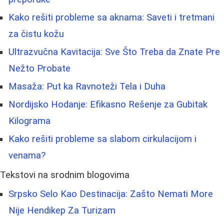
Kako rešiti probleme sa aknama: Saveti i tretmani
za čistu kožu
Ultrazvučna Kavitacija: Sve Što Treba da Znate Pre
Nežto Probate
Masaža: Put ka Ravnoteži Tela i Duha
Nordijsko Hodanje: Efikasno Rešenje za Gubitak
Kilograma
Kako rešiti probleme sa slabom cirkulacijom i
venama?
Tekstovi na srodnim blogovima
Srpsko Selo Kao Destinacija: Zašto Nemati More
Nije Hendikep Za Turizam