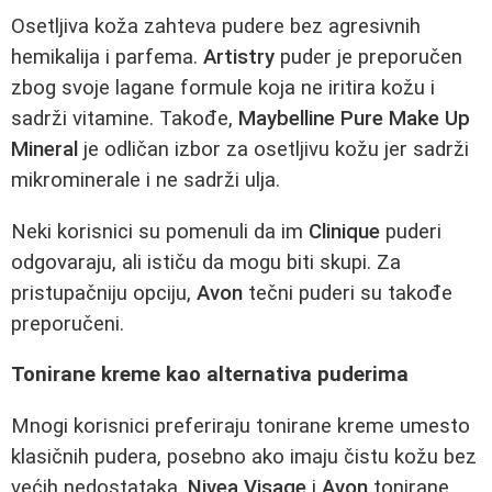
Osetljiva koža zahteva pudere bez agresivnih
hemikalija i parfema.
Artistry
puder je preporučen
zbog svoje lagane formule koja ne iritira kožu i
sadrži vitamine. Takođe,
Maybelline Pure Make Up
Mineral
je odličan izbor za osetljivu kožu jer sadrži
mikrominerale i ne sadrži ulja.
Neki korisnici su pomenuli da im
Clinique
puderi
odgovaraju, ali ističu da mogu biti skupi. Za
pristupačniju opciju,
Avon
tečni puderi su takođe
preporučeni.
Tonirane kreme kao alternativa puderima
Mnogi korisnici preferiraju tonirane kreme umesto
klasičnih pudera, posebno ako imaju čistu kožu bez
većih nedostataka.
Nivea Visage
i
Avon
tonirane