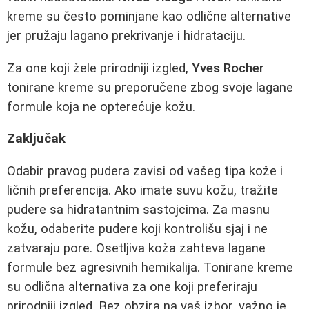
kreme su često pominjane kao odlične alternative
jer pružaju lagano prekrivanje i hidrataciju.
Za one koji žele prirodniji izgled,
Yves Rocher
tonirane kreme su preporučene zbog svoje lagane
formule koja ne opterećuje kožu.
Zaključak
Odabir pravog pudera zavisi od vašeg tipa kože i
ličnih preferencija. Ako imate suvu kožu, tražite
pudere sa hidratantnim sastojcima. Za masnu
kožu, odaberite pudere koji kontrolišu sjaj i ne
zatvaraju pore. Osetljiva koža zahteva lagane
formule bez agresivnih hemikalija. Tonirane kreme
su odlična alternativa za one koji preferiraju
prirodniji izgled. Bez obzira na vaš izbor, važno je