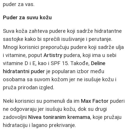
puder za vas.
Puder za suvu kožu
Suva koža zahteva pudere koji sadrže hidratantne
sastojke kako bi sprečili isušivanje i perutanje.
Mnogi korisnici preporučuju pudere koji sadrže ulja
i vitamine, poput
Artistry
pudera, koji ima u sebi
vitamine D i E, kao i SPF 15. Takođe,
Deline
hidratantni puder
je popularan izbor među
osobama sa suvom kožom jer ne isušuje kožu i
pruža prirodan izgled.
Neki korisnici su pomenuli da im
Max Factor
puderi
ne odgovaraju jer isušuju kožu, dok su drugi
zadovoljni
Nivea toniranim kremama
, koje pružaju
hidrataciju i lagano prekrivanje.