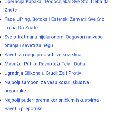
Operacija Kapaka i Podočnjaka: Sve Što Treba da
Znate
Face Lifting, Botoks i Estetski Zahvati: Sve Što
Treba Da Znate
Sve o tretmanu hijaluronom: Odgovori na vaša
pitanja i saveti za negu
Saveti za negu preosetljive kože lica
Masaža: Put ka Ravnoteži Tela i Duha
Ugradnja Silikona u Grudi: Za i Protiv
Najbolji šamponi za vašu kosu: Iskustva i
preporuke
Najbolji puderi prema korisničkim iskustvima -
Saveti i preporuke