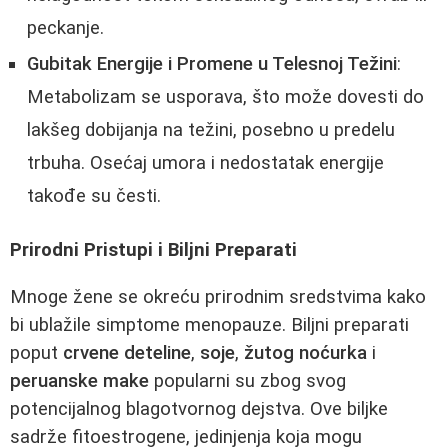
peckanje.
Gubitak Energije i Promene u Telesnoj Težini
:
Metabolizam se usporava, što može dovesti do
lakšeg dobijanja na težini, posebno u predelu
trbuha. Osećaj umora i nedostatak energije
takođe su česti.
Prirodni Pristupi i Biljni Preparati
Mnoge žene se okreću prirodnim sredstvima kako
bi ublažile simptome menopauze. Biljni preparati
poput
crvene deteline
,
soje
,
žutog noćurka
i
peruanske make
popularni su zbog svog
potencijalnog blagotvornog dejstva. Ove biljke
sadrže fitoestrogene, jedinjenja koja mogu