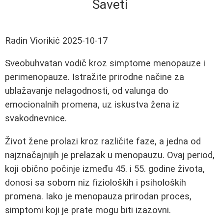
Saveti
Radin Viorikić
2025-10-17
Sveobuhvatan vodič kroz simptome menopauze i
perimenopauze. Istražite prirodne načine za
ublažavanje nelagodnosti, od valunga do
emocionalnih promena, uz iskustva žena iz
svakodnevnice.
Život žene prolazi kroz različite faze, a jedna od
najznačajnijih je prelazak u menopauzu. Ovaj period,
koji obično počinje između 45. i 55. godine života,
donosi sa sobom niz fizioloških i psiholoških
promena. Iako je menopauza prirodan proces,
simptomi koji je prate mogu biti izazovni.