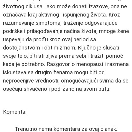
životnog ciklusa. Iako može doneti izazove, ona ne
označava kraj aktivnog i ispunjenog života. Kroz
razumevanje simptoma, traženje odgovarajuće
podrške i prilagođavanje načina života, mnoge žene
uspevaju da prođu kroz ovaj period sa
dostojanstvom i optimizmom. Ključno je slušati
svoje telo, biti strpljiva prema sebi i tražiti pomoć
kada je potrebno. Razgovor o menopauzi i razmena
iskustava sa drugim ženama mogu biti od
neprocenjive vrednosti, omogućavajući svima da se
osećaju shvaćeno i podržano na svom putu.
Komentari
Trenutno nema komentara za ovaj članak.