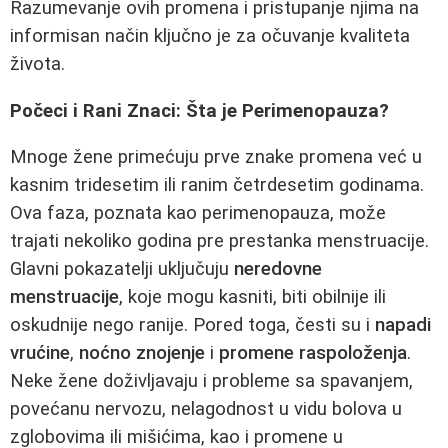
Razumevanje ovih promena i pristupanje njima na
informisan način ključno je za očuvanje kvaliteta
života.
Počeci i Rani Znaci: Šta je Perimenopauza?
Mnoge žene primećuju prve znake promena već u
kasnim tridesetim ili ranim četrdesetim godinama.
Ova faza, poznata kao perimenopauza, može
trajati nekoliko godina pre prestanka menstruacije.
Glavni pokazatelji uključuju
neredovne
menstruacije
, koje mogu kasniti, biti obilnije ili
oskudnije nego ranije. Pored toga, česti su i
napadi
vrućine
,
noćno znojenje
i
promene raspoloženja
.
Neke žene doživljavaju i probleme sa spavanjem,
povećanu nervozu, nelagodnost u vidu bolova u
zglobovima ili mišićima, kao i promene u