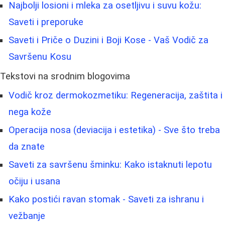
Najbolji losioni i mleka za osetljivu i suvu kožu:
Saveti i preporuke
Saveti i Priče o Duzini i Boji Kose - Vaš Vodič za
Savršenu Kosu
Tekstovi na srodnim blogovima
Vodič kroz dermokozmetiku: Regeneracija, zaštita i
nega kože
Operacija nosa (deviacija i estetika) - Sve što treba
da znate
Saveti za savršenu šminku: Kako istaknuti lepotu
očiju i usana
Kako postići ravan stomak - Saveti za ishranu i
vežbanje