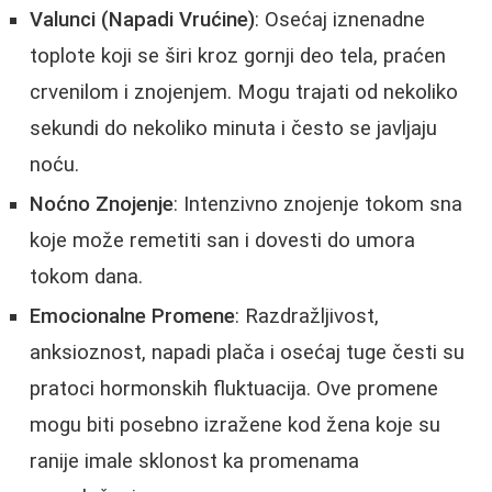
Valunci (Napadi Vrućine)
: Osećaj iznenadne
toplote koji se širi kroz gornji deo tela, praćen
crvenilom i znojenjem. Mogu trajati od nekoliko
sekundi do nekoliko minuta i često se javljaju
noću.
Noćno Znojenje
: Intenzivno znojenje tokom sna
koje može remetiti san i dovesti do umora
tokom dana.
Emocionalne Promene
: Razdražljivost,
anksioznost, napadi plača i osećaj tuge česti su
pratoci hormonskih fluktuacija. Ove promene
mogu biti posebno izražene kod žena koje su
ranije imale sklonost ka promenama