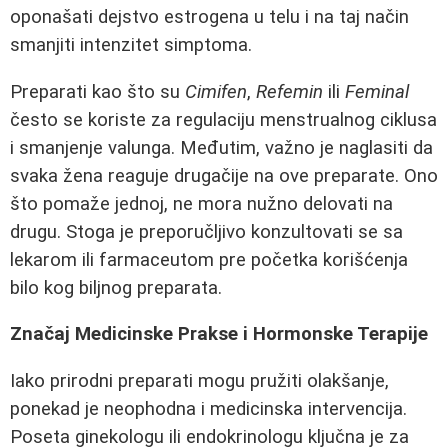
oponašati dejstvo estrogena u telu i na taj način
smanjiti intenzitet simptoma.
Preparati kao što su
Cimifen
,
Refemin
ili
Feminal
često se koriste za regulaciju menstrualnog ciklusa
i smanjenje valunga. Međutim, važno je naglasiti da
svaka žena reaguje drugačije na ove preparate. Ono
što pomaže jednoj, ne mora nužno delovati na
drugu. Stoga je preporučljivo konzultovati se sa
lekarom ili farmaceutom pre početka korišćenja
bilo kog biljnog preparata.
Značaj Medicinske Prakse i Hormonske Terapije
Iako prirodni preparati mogu pružiti olakšanje,
ponekad je neophodna i medicinska intervencija.
Poseta ginekologu ili endokrinologu ključna je za