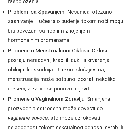
raspoloženja.
Problemi sa Spavanjem
: Nesanica, otežano
zasnivanje ili učestalo budenje tokom noći mogu
biti povezani sa noćnim znojenjem ili
hormonalnim promenama.
Promene u Menstrualnom Ciklusu
: Ciklusi
postaju neredovni, kraći ili duži, a krvarenja
obilnija ili oskudnija. U nekim slučajevima,
menstruacija može potpuno izostati nekoliko
meseci, a zatim se ponovo pojaviti.
Promene u Vaginalnom Zdravlju
: Smanjena
proizvodnja estrogena može dovesti do
vaginalne suvoće
, što može uzrokovati
nelagodnost tokom seksualnog odnosa, svrab ili