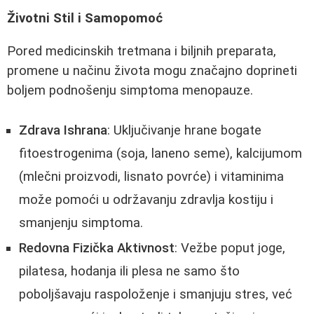
Životni Stil i Samopomoć
Pored medicinskih tretmana i biljnih preparata,
promene u načinu života mogu značajno doprineti
boljem podnošenju simptoma menopauze.
Zdrava Ishrana
: Uključivanje hrane bogate
fitoestrogenima (soja, laneno seme), kalcijumom
(mlečni proizvodi, lisnato povrće) i vitaminima
može pomoći u održavanju zdravlja kostiju i
smanjenju simptoma.
Redovna Fizička Aktivnost
: Vežbe poput joge,
pilatesa, hodanja ili plesa ne samo što
poboljšavaju raspoloženje i smanjuju stres, već