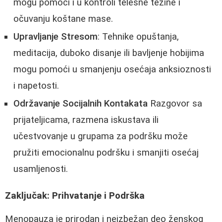
mogu pomoći i u kontroli telesne težine i
očuvanju koštane mase.
Upravljanje Stresom
: Tehnike opuštanja,
meditacija, duboko disanje ili bavljenje hobijima
mogu pomoći u smanjenju osećaja anksioznosti
i napetosti.
Održavanje Socijalnih Kontakata
Razgovor sa
prijateljicama, razmena iskustava ili
učestvovanje u grupama za podršku može
pružiti emocionalnu podršku i smanjiti osećaj
usamljenosti.
Zaključak: Prihvatanje i Podrška
Menopauza je prirodan i neizbežan deo ženskog