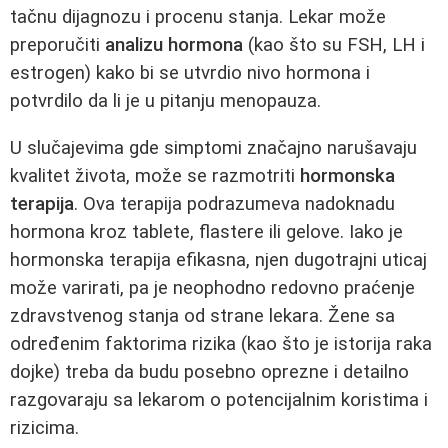
tačnu dijagnozu i procenu stanja. Lekar može
preporučiti
analizu hormona
(kao što su FSH, LH i
estrogen) kako bi se utvrdio nivo hormona i
potvrdilo da li je u pitanju menopauza.
U slučajevima gde simptomi značajno narušavaju
kvalitet života, može se razmotriti
hormonska
terapija
. Ova terapija podrazumeva nadoknadu
hormona kroz tablete, flastere ili gelove. Iako je
hormonska terapija efikasna, njen dugotrajni uticaj
može varirati, pa je neophodno redovno praćenje
zdravstvenog stanja od strane lekara. Žene sa
određenim faktorima rizika (kao što je istorija raka
dojke) treba da budu posebno oprezne i detailno
razgovaraju sa lekarom o potencijalnim koristima i
rizicima.