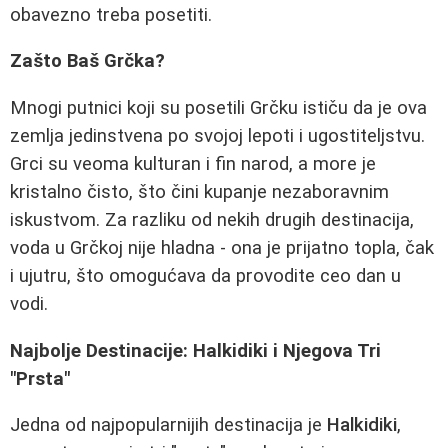
obavezno treba posetiti.
Zašto Baš Grčka?
Mnogi putnici koji su posetili Grčku ističu da je ova
zemlja jedinstvena po svojoj lepoti i ugostiteljstvu.
Grci su veoma kulturan i fin narod, a more je
kristalno čisto, što čini kupanje nezaboravnim
iskustvom. Za razliku od nekih drugih destinacija,
voda u Grčkoj nije hladna - ona je prijatno topla, čak
i ujutru, što omogućava da provodite ceo dan u
vodi.
Najbolje Destinacije: Halkidiki i Njegova Tri
"Prsta"
Jedna od najpopularnijih destinacija je
Halkidiki
,