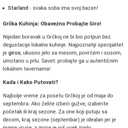
Starland
- svaka soba ima svoj bazen!
Grčka Kuhinja: Obavezno Probajte Giro!
Nijedan boravak u Grčkoj ne bi bio potpun bez
degustacije lokalne kuhinje. Najpoznatiji specijalitet
je
giros
, ukusno jelo sa mesom, povrćem i sosom,
umotano u pitu. Savet: probajte ga u autentičnim
lokalnim tavernama!
Kada i Kako Putovati?
Najbolje vreme za posetu Grčkoj je od maja do
septembra. Ako želite izbeći gužve, izaberite
početak ili kraj sezone. Za one koji putuju sa
decom, kraj sezone (septembar) je idealan jer je
manje vruće, a more je još uvek toplo.