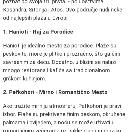
poznat po svoja tri "prsta" - poluostrvima
Kasandra, Sitonija i Atos. Ovo područje nudi neke
od najlepših plaža u Evropi.
1. Hanioti - Raj za Porodice
Hanioti je idealno mesto za porodice. Plaže su
peskovite, more je plitko i prozračno, što ga čini
savršenim za decu. Dodatno, u blizini se nalazi
mnogo restorana i kafića sa tradicionalnom
grčkom kuhinjom.
2. Pefkohori - Mirno i Romantično Mesto
Ako tražite mirniju atmosferu, Pefkohori je pravi
izbor. Plaže su prekrivene finim peskom, okružene
palmama i cvijećem, a noću se može uživati u
romantičnim večerama uz baklje i laganu muziku.