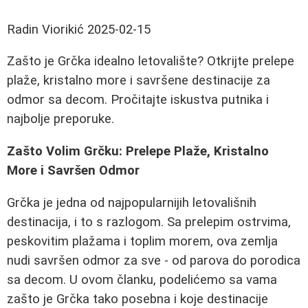
Radin Viorikić
2025-02-15
Zašto je Grčka idealno letovalište? Otkrijte prelepe
plaže, kristalno more i savršene destinacije za
odmor sa decom. Pročitajte iskustva putnika i
najbolje preporuke.
Zašto Volim Grčku: Prelepe Plaže, Kristalno
More i Savršen Odmor
Grčka je jedna od najpopularnijih letovališnih
destinacija, i to s razlogom. Sa prelepim ostrvima,
peskovitim plažama i toplim morem, ova zemlja
nudi savršen odmor za sve - od parova do porodica
sa decom. U ovom članku, podelićemo sa vama
zašto je Grčka tako posebna i koje destinacije