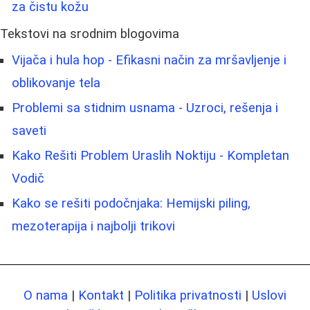
za čistu kožu
Tekstovi na srodnim blogovima
Vijača i hula hop - Efikasni način za mršavljenje i
oblikovanje tela
Problemi sa stidnim usnama - Uzroci, rešenja i
saveti
Kako Rešiti Problem Uraslih Noktiju - Kompletan
Vodič
Kako se rešiti podočnjaka: Hemijski piling,
mezoterapija i najbolji trikovi
O nama
|
Kontakt
|
Politika privatnosti
|
Uslovi