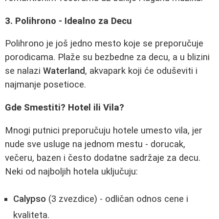
3. Polihrono - Idealno za Decu
Polihrono je još jedno mesto koje se preporučuje
porodicama. Plaže su bezbedne za decu, a u blizini
se nalazi
Waterland
, akvapark koji će oduševiti i
najmanje posetioce.
Gde Smestiti? Hotel ili Vila?
Mnogi putnici preporučuju hotele umesto vila, jer
nude sve usluge na jednom mestu - dorucak,
večeru, bazen i često dodatne sadržaje za decu.
Neki od najboljih hotela uključuju:
Calypso
(3 zvezdice) - odličan odnos cene i
kvaliteta.