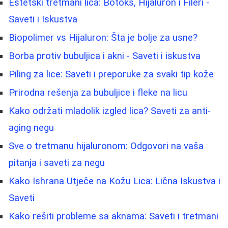
Estetski tretmani lica: Botoks, Hijaluron i Fileri -
Saveti i Iskustva
Biopolimer vs Hijaluron: Šta je bolje za usne?
Borba protiv bubuljica i akni - Saveti i iskustva
Piling za lice: Saveti i preporuke za svaki tip kože
Prirodna rešenja za bubuljice i fleke na licu
Kako održati mladolik izgled lica? Saveti za anti-
aging negu
Sve o tretmanu hijaluronom: Odgovori na vaša
pitanja i saveti za negu
Kako Ishrana Utječe na Kožu Lica: Lična Iskustva i
Saveti
Kako rešiti probleme sa aknama: Saveti i tretmani