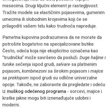
mesecima. Drugi ključni element je rastegljivost.
Tražite modele sa elastičnim pojasevima, gumenim
umecima ili slobodnim krojevima koji će se
prilagoditi vašem telu kako trudnoća napreduje.
Pametna kupovina podrazumeva da ne morate da
potrošite bogatstvo na specijalizovane butike.
Često, odeća koja nije eksplicitno označena kao
"trudnička" može savršeno da posluži.
Duge haljine i
tunike
sečenja ispod grudi,
salvare
sa platnenim
pojasom,
kombinezoni
sa širokim pojasom i
majice
sa preklopom
ispod grudi su odlične univerzalne
opcije. Takođe, ne zaboravite da pregledate i odeću
iz
muškog odećenog programa
- sorcevi, majice i
kratke jakne mogu biti iznenađujuće udobni i
moderni.