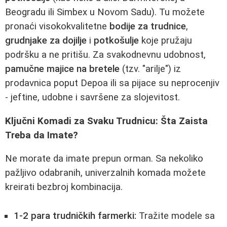
Beogradu ili Simbex u Novom Sadu). Tu možete
pronaći visokokvalitetne
bodije za trudnice
,
grudnjake za dojilje
i
potkošulje
koje pružaju
podršku a ne pritišu. Za svakodnevnu udobnost,
pamučne majice na bretele
(tzv. "arilje") iz
prodavnica poput Depoa ili sa pijace su neprocenjiv
- jeftine, udobne i savršene za slojevitost.
Ključni Komadi za Svaku Trudnicu: Šta Zaista
Treba da Imate?
Ne morate da imate prepun orman. Sa nekoliko
pažljivo odabranih, univerzalnih komada možete
kreirati bezbroj kombinacija.
1-2 para trudničkih farmerki:
Tražite modele sa