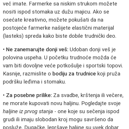
već imate. Farmerke sa niskim strukom možete
nositi ispod stomaka uz dužu majicu. Ako se
osećate kreativno, možete pokušati da na
postojeće farmerke našijete elastični materijal
(lasteks) spreda kako biste dobile trudnički deo.
•
Ne zanemarujte donji veš:
Udoban donji veš je
polovina uspeha. U početku trudnoće možda će
vam biti dovoljne veće potkošulje i sportski topovi.
Kasnije, razmislite o
bodiju za trudnice
koji pruža
podršku leđima i stomaku.
•
Za posebne prilike:
Za svadbe, krštenja ili večere,
ne morate kupovati novu haljinu. Pogledajte svoje
haljine iz prvog stanja
- one koje su sečenja ispod
grudi ili imaju slobodan kroj mogu savršeno da
posluže. Dugačke, lepršave haljine su uvek dobar