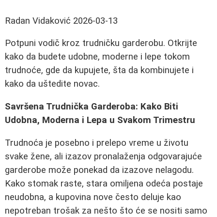
Radan Vidaković
2026-03-13
Potpuni vodič kroz trudničku garderobu. Otkrijte
kako da budete udobne, moderne i lepe tokom
trudnoće, gde da kupujete, šta da kombinujete i
kako da uštedite novac.
Savršena Trudnička Garderoba: Kako Biti
Udobna, Moderna i Lepa u Svakom Trimestru
Trudnoća je posebno i prelepo vreme u životu
svake žene, ali izazov pronalaženja odgovarajuće
garderobe može ponekad da izazove nelagodu.
Kako stomak raste, stara omiljena odeća postaje
neudobna, a kupovina nove često deluje kao
nepotreban trošak za nešto što će se nositi samo