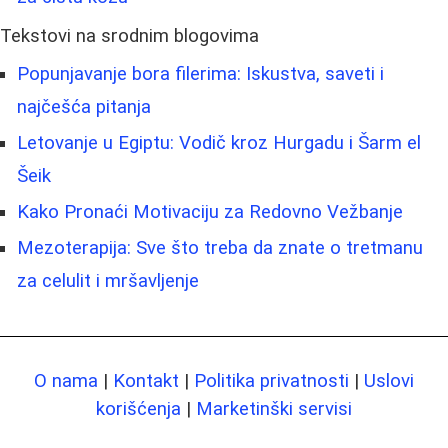
Tekstovi na srodnim blogovima
Popunjavanje bora filerima: Iskustva, saveti i
najčešća pitanja
Letovanje u Egiptu: Vodič kroz Hurgadu i Šarm el
Šeik
Kako Pronaći Motivaciju za Redovno Vežbanje
Mezoterapija: Sve što treba da znate o tretmanu
za celulit i mršavljenje
O nama
|
Kontakt
|
Politika privatnosti
|
Uslovi
korišćenja
|
Marketinški servisi