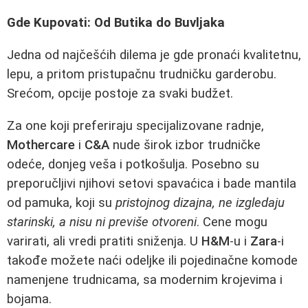
Gde Kupovati: Od Butika do Buvljaka
Jedna od najčešćih dilema je gde pronaći kvalitetnu,
lepu, a pritom pristupačnu trudničku garderobu.
Srećom, opcije postoje za svaki budžet.
Za one koji preferiraju specijalizovane radnje,
Mothercare
i
C&A
nude širok izbor trudničke
odeće, donjeg veša i potkošulja. Posebno su
preporučljivi njihovi setovi spavaćica i bade mantila
od pamuka, koji su
pristojnog dizajna, ne izgledaju
starinski, a nisu ni previše otvoreni
. Cene mogu
varirati, ali vredi pratiti sniženja. U
H&M
-u i
Zara
-i
takođe možete naći odeljke ili pojedinačne komode
namenjene trudnicama, sa modernim krojevima i
bojama.