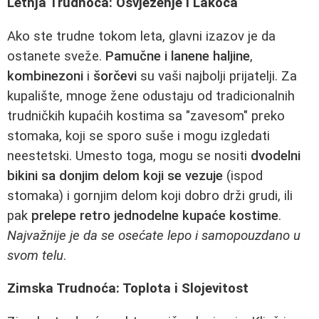
Letnja Trudnoća: Osvježenje i Lakoca
Ako ste trudne tokom leta, glavni izazov je da
ostanete sveže.
Pamučne i lanene haljine
,
kombinezoni
i
šorčevi
su vaši najbolji prijatelji. Za
kupalište, mnoge žene odustaju od tradicionalnih
trudničkih kupaćih kostima sa "zavesom" preko
stomaka, koji se sporo suše i mogu izgledati
neestetski. Umesto toga, mogu se nositi
dvodelni
bikini sa donjim delom koji se vezuje
(ispod
stomaka) i gornjim delom koji dobro drži grudi, ili
pak
prelepe retro jednodelne kupaće kostime
.
Najvažnije je da se osećate lepo i samopouzdano u
svom telu
.
Zimska Trudnoća: Toplota i Slojevitost