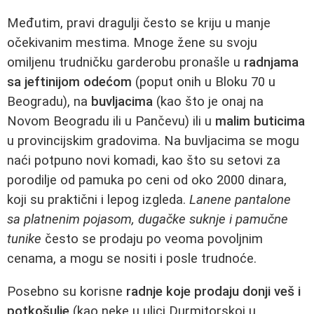
Međutim, pravi dragulji često se kriju u manje
očekivanim mestima. Mnoge žene su svoju
omiljenu trudničku garderobu pronašle u
radnjama
sa jeftinijom odećom
(poput onih u Bloku 70 u
Beogradu), na
buvljacima
(kao što je onaj na
Novom Beogradu ili u Pančevu) ili u
malim buticima
u provincijskim gradovima. Na buvljacima se mogu
naći potpuno novi komadi, kao što su setovi za
porodilje od pamuka po ceni od oko 2000 dinara,
koji su praktični i lepog izgleda.
Lanene pantalone
sa platnenim pojasom, dugačke suknje i pamučne
tunike
često se prodaju po veoma povoljnim
cenama, a mogu se nositi i posle trudnoće.
Posebno su korisne
radnje koje prodaju donji veš i
potkošulje
(kao neke u ulici Durmitorskoj u