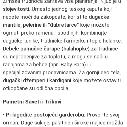
Zimska trudnoća zahteva više planiranja. Ključ je u
slojevitosti
. Umesto jednog teškog kaputa koji
nećete moći da zakopčate, koristite
dugačke
mantile, pelerine ili "đubretarce"
koje možete
ogrnuti preko ramena. Ispod njih, kombinujte
dugačke tunike, trudničke farmerke i tople helanke.
Debele pamučne čarape (hulahopke) za trudnice
su neprocenjive za toplotu, a mogu se naći u
radnjama za bebce (npr. Baby Sara) ili
specijalizovanim prodavnicama. Za gornji deo tela,
dugački džemperi i kardigani
koje možete ostaviti
otkopčane su odlična opcija.
Pametni Saveti i Trikovi
•
Prilagodite postojeću garderobu:
Proverite svoj
orman. Duge suknje, palatine i široke majice možda