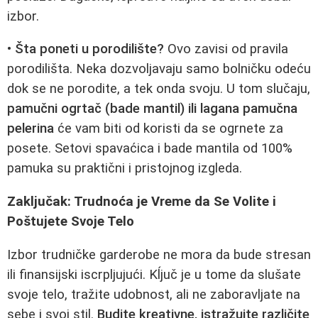
izbor.
•
Šta poneti u porodilište?
Ovo zavisi od pravila
porodilišta. Neka dozvoljavaju samo bolničku odeću
dok se ne porodite, a tek onda svoju. U tom slučaju,
pamučni ogrtač (bade mantil) ili lagana pamučna
pelerina
će vam biti od koristi da se ogrnete za
posete. Setovi spavaćica i bade mantila od 100%
pamuka su praktični i pristojnog izgleda.
Zaključak: Trudnoća je Vreme da Se Volite i
Poštujete Svoje Telo
Izbor trudničke garderobe ne mora da bude stresan
ili finansijski iscrpljujući. Kĺjuč je u tome da slušate
svoje telo, tražite udobnost, ali ne zaboravljate na
sebe i svoj stil.
Budite kreativne, istražujte različite