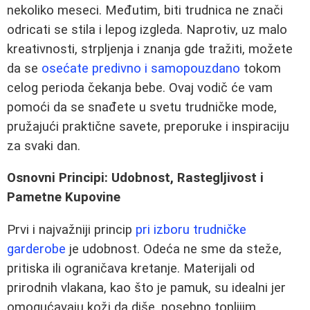
nekoliko meseci. Međutim, biti trudnica ne znači
odricati se stila i lepog izgleda. Naprotiv, uz malo
kreativnosti, strpljenja i znanja gde tražiti, možete
da se
osećate predivno i samopouzdano
tokom
celog perioda čekanja bebe. Ovaj vodič će vam
pomoći da se snađete u svetu trudničke mode,
pružajući praktične savete, preporuke i inspiraciju
za svaki dan.
Osnovni Principi: Udobnost, Rastegljivost i
Pametne Kupovine
Prvi i najvažniji princip
pri izboru trudničke
garderobe
je udobnost. Odeća ne sme da steže,
pritiska ili ograničava kretanje. Materijali od
prirodnih vlakana, kao što je pamuk, su idealni jer
omogućavaju koži da diše, posebno toplijim