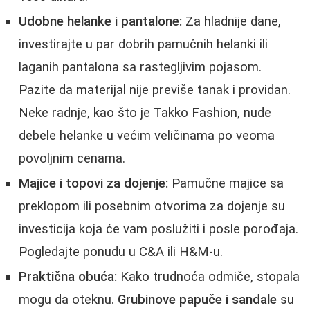
Udobne helanke i pantalone:
Za hladnije dane,
investirajte u par dobrih pamučnih helanki ili
laganih pantalona sa rastegljivim pojasom.
Pazite da materijal nije previše tanak i providan.
Neke radnje, kao što je Takko Fashion, nude
debele helanke u većim veličinama po veoma
povoljnim cenama.
Majice i topovi za dojenje:
Pamučne majice sa
preklopom ili posebnim otvorima za dojenje su
investicija koja će vam poslužiti i posle porođaja.
Pogledajte ponudu u C&A ili H&M-u.
Praktična obuća:
Kako trudnoća odmiče, stopala
mogu da oteknu.
Grubinove papuče i sandale
su