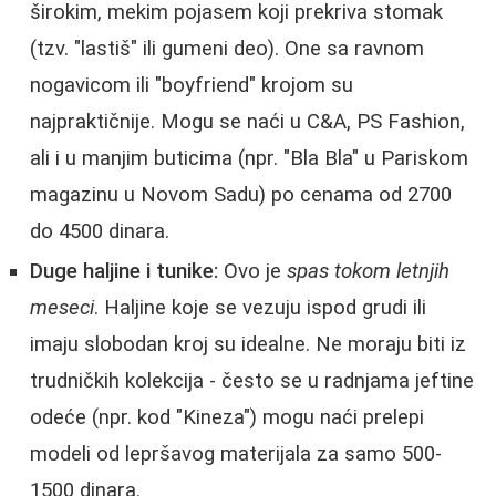
širokim, mekim pojasem koji prekriva stomak
(tzv. "lastiš" ili gumeni deo). One sa ravnom
nogavicom ili "boyfriend" krojom su
najpraktičnije. Mogu se naći u C&A, PS Fashion,
ali i u manjim buticima (npr. "Bla Bla" u Pariskom
magazinu u Novom Sadu) po cenama od 2700
do 4500 dinara.
Duge haljine i tunike:
Ovo je
spas tokom letnjih
meseci
. Haljine koje se vezuju ispod grudi ili
imaju slobodan kroj su idealne. Ne moraju biti iz
trudničkih kolekcija - često se u radnjama jeftine
odeće (npr. kod "Kineza") mogu naći prelepi
modeli od lepršavog materijala za samo 500-
1500 dinara.