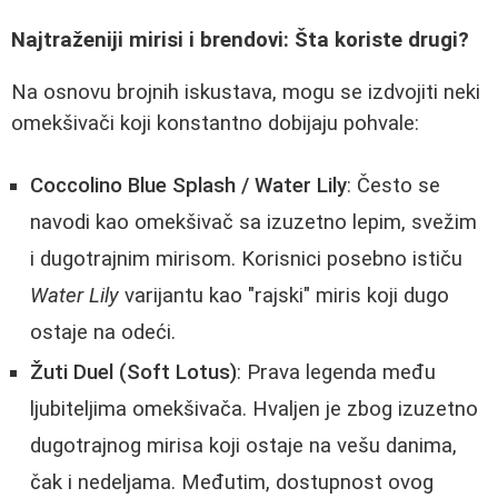
Najtraženiji mirisi i brendovi: Šta koriste drugi?
Na osnovu brojnih iskustava, mogu se izdvojiti neki
omekšivači koji konstantno dobijaju pohvale:
Coccolino Blue Splash / Water Lily
: Često se
navodi kao omekšivač sa izuzetno lepim, svežim
i dugotrajnim mirisom. Korisnici posebno ističu
Water Lily
varijantu kao "rajski" miris koji dugo
ostaje na odeći.
Žuti Duel (Soft Lotus)
: Prava legenda među
ljubiteljima omekšivača. Hvaljen je zbog izuzetno
dugotrajnog mirisa koji ostaje na vešu danima,
čak i nedeljama. Međutim, dostupnost ovog