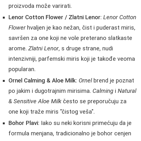
proizvoda može varirati.
Lenor Cotton Flower / Zlatni Lenor
:
Lenor Cotton
Flower
hvaljen je kao nežan, čist i puderast miris,
savršen za one koji ne vole preterano slatkaste
arome.
Zlatni Lenor
, s druge strane, nudi
intenzivniji, parfemski miris koji je takođe veoma
popularan.
Ornel Calming & Aloe Milk
:
Ornel
brend je poznat
po jakim i dugotrajnim mirisima.
Calming
i
Natural
& Sensitive Aloe Milk
često se preporučuju za
one koji traže miris "čistog veša".
Bohor Plavi
: Iako su neki korisni primećuju da je
formula menjana, tradicionalno je bohor cenjen