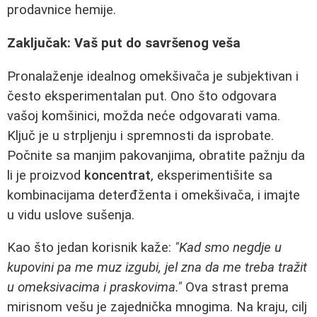
prodavnice hemije.
Zaključak: Vaš put do savršenog veša
Pronalaženje idealnog omekšivača je subjektivan i
često eksperimentalan put. Ono što odgovara
vašoj komšinici, možda neće odgovarati vama.
Ključ je u strpljenju i spremnosti da isprobate.
Počnite sa manjim pakovanjima, obratite pažnju da
li je proizvod
koncentrat
, eksperimentišite sa
kombinacijama deterđženta i omekšivača, i imajte
u vidu uslove sušenja.
Kao što jedan korisnik kaže:
"Kad smo negdje u
kupovini pa me muz izgubi, jel zna da me treba tražit
u omeksivacima i praskovima."
Ova strast prema
mirisnom vešu je zajednička mnogima. Na kraju, cilj