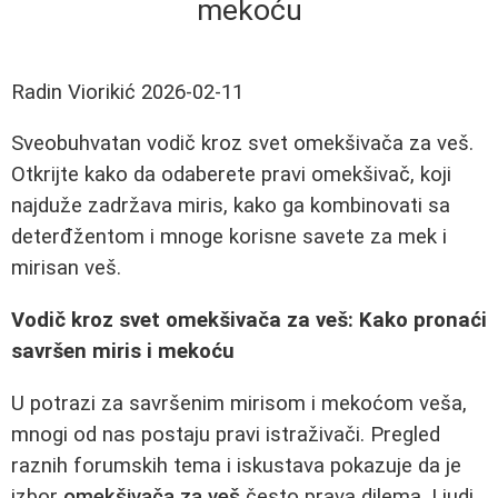
mekoću
Radin Viorikić
2026-02-11
Sveobuhvatan vodič kroz svet omekšivača za veš.
Otkrijte kako da odaberete pravi omekšivač, koji
najduže zadržava miris, kako ga kombinovati sa
deterđžentom i mnoge korisne savete za mek i
mirisan veš.
Vodič kroz svet omekšivača za veš: Kako pronaći
savršen miris i mekoću
U potrazi za savršenim mirisom i mekoćom veša,
mnogi od nas postaju pravi istraživači. Pregled
raznih forumskih tema i iskustava pokazuje da je
izbor
omekšivača za veš
često prava dilema. Ljudi