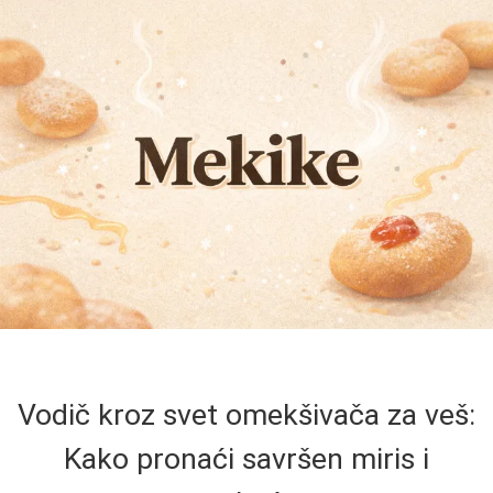
Vodič kroz svet omekšivača za veš:
Kako pronaći savršen miris i