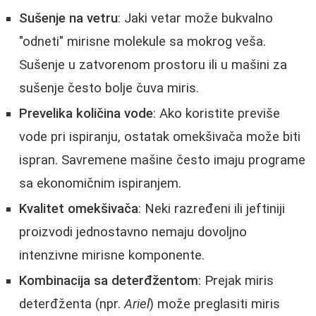
Sušenje na vetru
: Jaki vetar može bukvalno
"odneti" mirisne molekule sa mokrog veša.
Sušenje u zatvorenom prostoru ili u mašini za
sušenje često bolje čuva miris.
Prevelika količina vode
: Ako koristite previše
vode pri ispiranju, ostatak omekšivača može biti
ispran. Savremene mašine često imaju programe
sa ekonomičnim ispiranjem.
Kvalitet omekšivača
: Neki razređeni ili jeftiniji
proizvodi jednostavno nemaju dovoljno
intenzivne mirisne komponente.
Kombinacija sa deterđžentom
: Prejak miris
deterđženta (npr.
Ariel
) može preglasiti miris