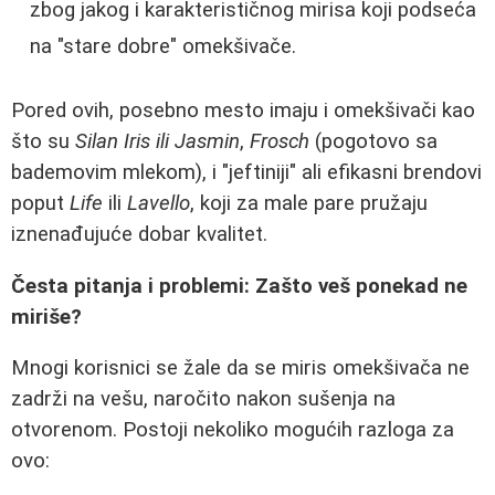
zbog jakog i karakterističnog mirisa koji podseća
na "stare dobre" omekšivače.
Pored ovih, posebno mesto imaju i omekšivači kao
što su
Silan Iris ili Jasmin
,
Frosch
(pogotovo sa
bademovim mlekom), i "jeftiniji" ali efikasni brendovi
poput
Life
ili
Lavello
, koji za male pare pružaju
iznenađujuće dobar kvalitet.
Česta pitanja i problemi: Zašto veš ponekad ne
miriše?
Mnogi korisnici se žale da se miris omekšivača ne
zadrži na vešu, naročito nakon sušenja na
otvorenom. Postoji nekoliko mogućih razloga za
ovo: