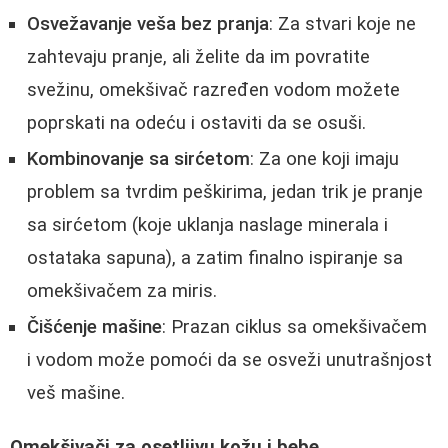
Osvežavanje veša bez pranja
: Za stvari koje ne
zahtevaju pranje, ali želite da im povratite
svežinu, omekšivač razređen vodom možete
poprskati na odeću i ostaviti da se osuši.
Kombinovanje sa sirćetom
: Za one koji imaju
problem sa tvrdim peškirima, jedan trik je pranje
sa sirćetom (koje uklanja naslage minerala i
ostataka sapuna), a zatim finalno ispiranje sa
omekšivačem za miris.
Čišćenje mašine
: Prazan ciklus sa omekšivačem
i vodom može pomoći da se osveži unutrašnjost
veš mašine.
Omekšivači za osetljivu kožu i bebe