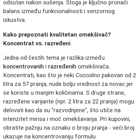
odsutan nakon sušenja. Stoga je ključno pronaći
balans između funkcionalnosti i senzornog
iskustva.
Kako prepoznati kvalitetan omekšivač?
Koncentrat vs. razređeni
Jedna od čestih tema je razlika između
koncentrovanih
i
razređenih
omekšivača.
Koncentrati, kao što je neki
Coccolino
pakovan od 2
litra za 57 pranja, nude bolju vrednost za novac jer
se koriste u manjim količinama. S druge strane,
razređene varijante (npr. 2 litra za 22 pranja) mogu
delovati kao da su "razvodnjene", što utiče na
intenzitet mirisa i moć omekšavanja. Pri kupovini,
obratite pažnju na oznaku o broju pranja - veći broj
ukazuje na koncentrovaniju formulu.