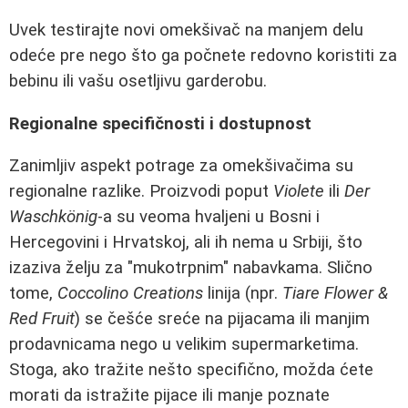
Uvek testirajte novi omekšivač na manjem delu
odeće pre nego što ga počnete redovno koristiti za
bebinu ili vašu osetljivu garderobu.
Regionalne specifičnosti i dostupnost
Zanimljiv aspekt potrage za omekšivačima su
regionalne razlike. Proizvodi poput
Violete
ili
Der
Waschkönig
-a su veoma hvaljeni u Bosni i
Hercegovini i Hrvatskoj, ali ih nema u Srbiji, što
izaziva želju za "mukotrpnim" nabavkama. Slično
tome,
Coccolino Creations
linija (npr.
Tiare Flower &
Red Fruit
) se češće sreće na pijacama ili manjim
prodavnicama nego u velikim supermarketima.
Stoga, ako tražite nešto specifično, možda ćete
morati da istražite pijace ili manje poznate