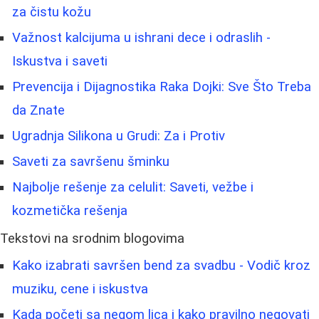
za čistu kožu
Važnost kalcijuma u ishrani dece i odraslih -
Iskustva i saveti
Prevencija i Dijagnostika Raka Dojki: Sve Što Treba
da Znate
Ugradnja Silikona u Grudi: Za i Protiv
Saveti za savršenu šminku
Najbolje rešenje za celulit: Saveti, vežbe i
kozmetička rešenja
Tekstovi na srodnim blogovima
Kako izabrati savršen bend za svadbu - Vodič kroz
muziku, cene i iskustva
Kada početi sa negom lica i kako pravilno negovati