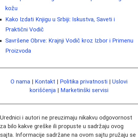
kožu
Kako Izdati Knjigu u Srbiji: Iskustva, Saveti i
Praktični Vodič
Savršene Obrve: Krajnji Vodič kroz Izbor i Primenu
Proizvoda
O nama
|
Kontakt
|
Politika privatnosti
|
Uslovi
korišćenja
|
Marketinški servisi
Urednici i autori ne preuzimaju nikakvu odgovornost
za bilo kakve greške ili propuste u sadržaju ovog
sajta. Informacije sadržane na ovom sajtu pružaju se