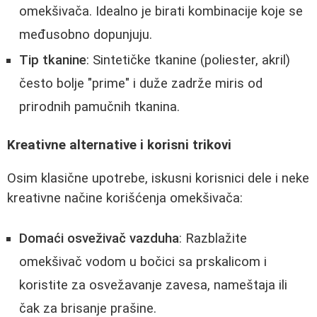
omekšivača. Idealno je birati kombinacije koje se
međusobno dopunjuju.
Tip tkanine
: Sintetičke tkanine (poliester, akril)
često bolje "prime" i duže zadrže miris od
prirodnih pamučnih tkanina.
Kreativne alternative i korisni trikovi
Osim klasične upotrebe, iskusni korisnici dele i neke
kreativne načine korišćenja omekšivača:
Domaći osveživač vazduha
: Razblažite
omekšivač vodom u bočici sa prskalicom i
koristite za osvežavanje zavesa, nameštaja ili
čak za brisanje prašine.