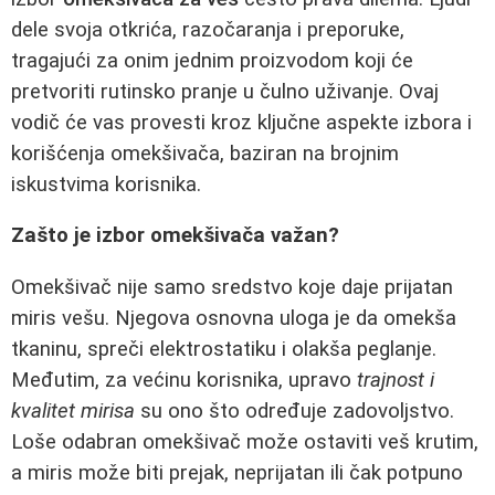
dele svoja otkrića, razočaranja i preporuke,
tragajući za onim jednim proizvodom koji će
pretvoriti rutinsko pranje u čulno uživanje. Ovaj
vodič će vas provesti kroz ključne aspekte izbora i
korišćenja omekšivača, baziran na brojnim
iskustvima korisnika.
Zašto je izbor omekšivača važan?
Omekšivač nije samo sredstvo koje daje prijatan
miris vešu. Njegova osnovna uloga je da omekša
tkaninu, spreči elektrostatiku i olakša peglanje.
Međutim, za većinu korisnika, upravo
trajnost i
kvalitet mirisa
su ono što određuje zadovoljstvo.
Loše odabran omekšivač može ostaviti veš krutim,
a miris može biti prejak, neprijatan ili čak potpuno