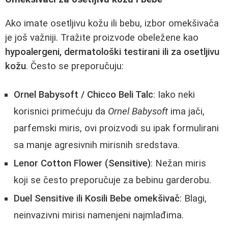
Ako imate osetljivu kožu ili bebu, izbor omekšivača
je još važniji. Tražite proizvode obeležene kao
hypoalergeni, dermatološki testirani ili za osetljivu
kožu
. Često se preporučuju:
Ornel Babysoft / Chicco Beli Talc
: Iako neki
korisnici primećuju da
Ornel Babysoft
ima jači,
parfemski miris, ovi proizvodi su ipak formulirani
sa manje agresivnih mirisnih sredstava.
Lenor Cotton Flower (Sensitive)
: Nežan miris
koji se često preporučuje za bebinu garderobu.
Duel Sensitive ili Kosili Bebe omekšivač
: Blagi,
neinvazivni mirisi namenjeni najmlađima.