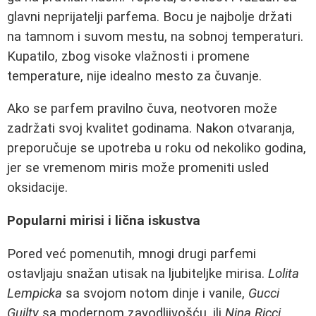
glavni neprijatelji parfema. Bocu je najbolje držati
na tamnom i suvom mestu, na sobnoj temperaturi.
Kupatilo, zbog visoke vlažnosti i promene
temperature, nije idealno mesto za čuvanje.
Ako se parfem pravilno čuva, neotvoren može
zadržati svoj kvalitet godinama. Nakon otvaranja,
preporučuje se upotreba u roku od nekoliko godina,
jer se vremenom miris može promeniti usled
oksidacije.
Popularni mirisi i lična iskustva
Pored već pomenutih, mnogi drugi parfemi
ostavljaju snažan utisak na ljubiteljke mirisa.
Lolita
Lempicka
sa svojom notom dinje i vanile,
Gucci
Guilty
sa modernom zavodljivošću, ili
Nina Ricci