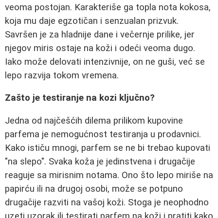
veoma postojan. Karakteriše ga topla nota kokosa,
koja mu daje egzotičan i senzualan prizvuk.
Savršen je za hladnije dane i večernje prilike, jer
njegov miris ostaje na koži i odeći veoma dugo.
Iako može delovati intenzivnije, on ne guši, već se
lepo razvija tokom vremena.
Zašto je testiranje na kozi ključno?
Jedna od najčešćih dilema prilikom kupovine
parfema je nemogućnost testiranja u prodavnici.
Kako ističu mnogi, parfem se ne bi trebao kupovati
"na slepo". Svaka koža je jedinstvena i drugačije
reaguje sa mirisnim notama. Ono što lepo miriše na
papirću ili na drugoj osobi, može se potpuno
drugačije razviti na vašoj koži. Stoga je neophodno
uzeti uzorak ili testirati parfem na koži i pratiti kako