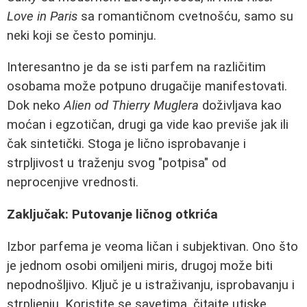
Love in Paris
sa romantičnom cvetnošću, samo su
neki koji se često pominju.
Interesantno je da se isti parfem na različitim
osobama može potpuno drugačije manifestovati.
Dok neko
Alien od Thierry Muglera
doživljava kao
moćan i egzotičan, drugi ga vide kao previše jak ili
čak sintetički. Stoga je lično isprobavanje i
strpljivost u traženju svog "potpisa" od
neprocenjive vrednosti.
Zaključak: Putovanje ličnog otkrića
Izbor parfema je veoma ličan i subjektivan. Ono što
je jednom osobi omiljeni miris, drugoj može biti
nepodnošljivo. Ključ je u istraživanju, isprobavanju i
strpljenju. Koristite se savetima, čitajte utiske