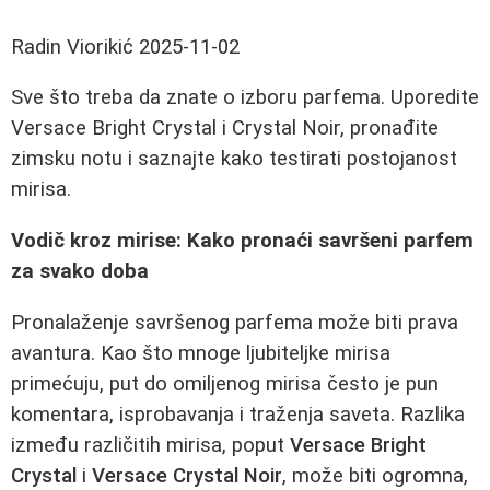
Radin Viorikić
2025-11-02
Sve što treba da znate o izboru parfema. Uporedite
Versace Bright Crystal i Crystal Noir, pronađite
zimsku notu i saznajte kako testirati postojanost
mirisa.
Vodič kroz mirise: Kako pronaći savršeni parfem
za svako doba
Pronalaženje savršenog parfema može biti prava
avantura. Kao što mnoge ljubiteljke mirisa
primećuju, put do omiljenog mirisa često je pun
komentara, isprobavanja i traženja saveta. Razlika
između različitih mirisa, poput
Versace Bright
Crystal
i
Versace Crystal Noir
, može biti ogromna,