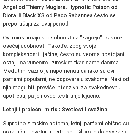
Angel od Thierry Muglera
,
Hypnotic Poison od
Diora
ili
Black XS od Paco Rabannea
često se
preporučuju za ovaj period.
Ovi mirisi imaju sposobnost da "zagreju" i stvore
osećaj udobnosti. Takođe, zbog svoje
kompleksnosti i jačine, često su veoma postojani i
ostaju na vunenim i zimskim tkaninama danima.
Međutim, važno je napomenuti da iako su ovi
parfemi popularni, ne odgovaraju svakome. Neki od
njih mogu biti previše intenzivni za svakodnevnu
upotrebu, pa je i ovde testiranje ključno.
Letnji i prolećni mirisi: Svetlost i svežina
Suprotno zimskim notama, letnji parfemi obično su
prozračniji, cvetniji ili citrusni. Cilj im je da osveže i