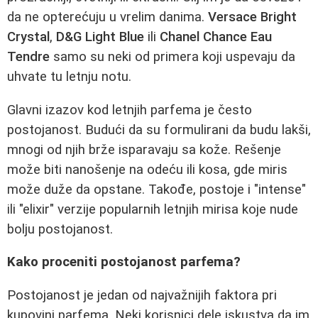
da ne opterećuju u vrelim danima.
Versace Bright
Crystal
,
D&G Light Blue
ili
Chanel Chance Eau
Tendre
samo su neki od primera koji uspevaju da
uhvate tu letnju notu.
Glavni izazov kod letnjih parfema je često
postojanost. Budući da su formulirani da budu lakši,
mnogi od njih brže isparavaju sa kože. Rešenje
može biti nanošenje na odeću ili kosa, gde miris
može duže da opstane. Takođe, postoje i "intense"
ili "elixir" verzije popularnih letnjih mirisa koje nude
bolju postojanost.
Kako proceniti postojanost parfema?
Postojanost je jedan od najvažnijih faktora pri
kupovini parfema. Neki korisnici dele iskustva da im