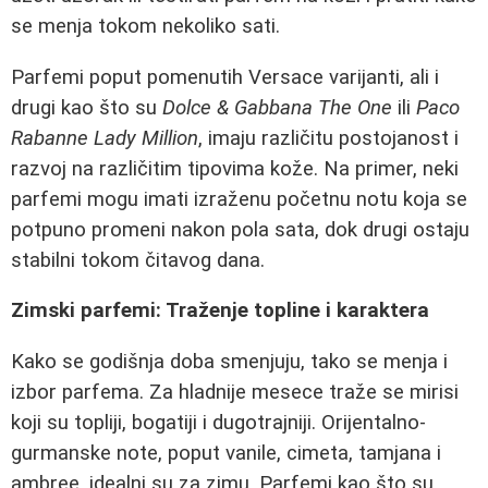
se menja tokom nekoliko sati.
Parfemi poput pomenutih Versace varijanti, ali i
drugi kao što su
Dolce & Gabbana The One
ili
Paco
Rabanne Lady Million
, imaju različitu postojanost i
razvoj na različitim tipovima kože. Na primer, neki
parfemi mogu imati izraženu početnu notu koja se
potpuno promeni nakon pola sata, dok drugi ostaju
stabilni tokom čitavog dana.
Zimski parfemi: Traženje topline i karaktera
Kako se godišnja doba smenjuju, tako se menja i
izbor parfema. Za hladnije mesece traže se mirisi
koji su topliji, bogatiji i dugotrajniji. Orijentalno-
gurmanske note, poput vanile, cimeta, tamjana i
ambree, idealni su za zimu. Parfemi kao što su