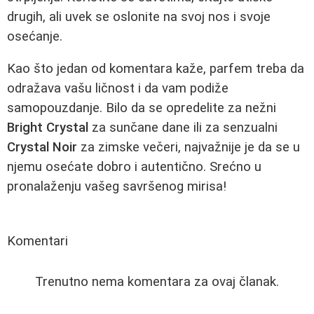
drugih, ali uvek se oslonite na svoj nos i svoje
osećanje.
Kao što jedan od komentara kaže, parfem treba da
odražava vašu ličnost i da vam podiže
samopouzdanje. Bilo da se opredelite za nežni
Bright Crystal
za sunčane dane ili za senzualni
Crystal Noir
za zimske večeri, najvažnije je da se u
njemu osećate dobro i autentično. Srećno u
pronalaženju vašeg savršenog mirisa!
Komentari
Trenutno nema komentara za ovaj članak.