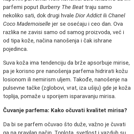
parfemi poput
Burberry The Beat
traju samo
nekoliko sati, dok drugi hvale
Dior Addict
ili
Chanel
Coco Mademoiselle
jer se osećaju i ceo dan. Ova
razlika ne zavisi samo od samog proizvoda, već i
od tipa kože, načina nanošenja i čak ishrane
pojedinca.
Suva koža ima tendenciju da brže apsorbuje mirise,
pa je korisno pre nanošenja parfema hidrirati kožu
losionom ili nemirism uljem. Takođe, nanošenje na
pulsevne tačke (zglobovi, vrat, iza ušiju) gde je koža
toplija, pomaže u sporijem isparavanju mirisa.
Čuvanje parfema: Kako očuvati kvalitet mirisa?
Da bi se parfem očuvao što duže, važno je čuvati
ga na pravilan način. Toplota, svetlost i vazduh su