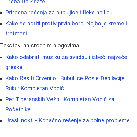
Treba Da Znate
Prirodna rešenja za bubuljice i fleke na licu
Kako se boriti protiv prvih bora: Najbolje kreme i
tretmani
Tekstovi na srodnim blogovima
Kako odabrati muziku za svadbu i izbeći najveće
greške
Kako Rešiti Crvenilo i Bubuljice Posle Depilacije
Ruku: Kompletan Vodič
Pet Tibetanskih Vežbi: Kompletan Vodič za
Početnike
Urasli nokti - Konačno rešenje za bolne probleme