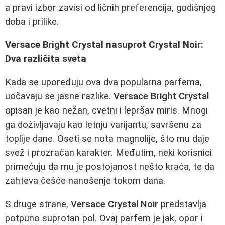
a pravi izbor zavisi od ličnih preferencija, godišnjeg
doba i prilike.
Versace Bright Crystal nasuprot Crystal Noir:
Dva različita sveta
Kada se upoređuju ova dva popularna parfema,
uočavaju se jasne razlike.
Versace Bright Crystal
opisan je kao nežan, cvetni i lepršav miris. Mnogi
ga doživljavaju kao letnju varijantu, savršenu za
toplije dane. Oseti se nota magnolije, što mu daje
svež i prozračan karakter. Međutim, neki korisnici
primećuju da mu je postojanost nešto kraća, te da
zahteva češće nanošenje tokom dana.
S druge strane,
Versace Crystal Noir
predstavlja
potpuno suprotan pol. Ovaj parfem je jak, opor i