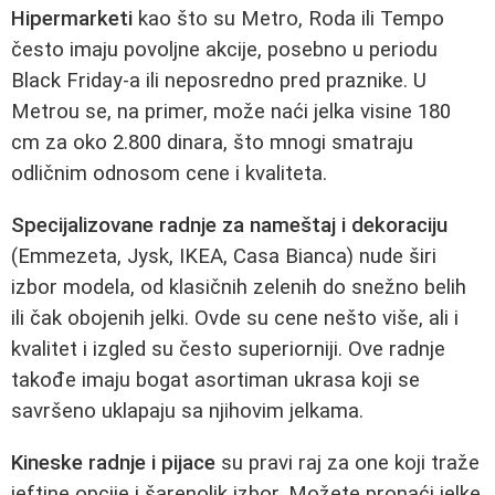
Hipermarketi
kao što su Metro, Roda ili Tempo
često imaju povoljne akcije, posebno u periodu
Black Friday-a ili neposredno pred praznike. U
Metrou se, na primer, može naći jelka visine 180
cm za oko 2.800 dinara, što mnogi smatraju
odličnim odnosom cene i kvaliteta.
Specijalizovane radnje za nameštaj i dekoraciju
(Emmezeta, Jysk, IKEA, Casa Bianca) nude širi
izbor modela, od klasičnih zelenih do snežno belih
ili čak obojenih jelki. Ovde su cene nešto više, ali i
kvalitet i izgled su često superiorniji. Ove radnje
takođe imaju bogat asortiman ukrasa koji se
savršeno uklapaju sa njihovim jelkama.
Kineske radnje i pijace
su pravi raj za one koji traže
jeftine opcije i šarenolik izbor. Možete pronaći jelke