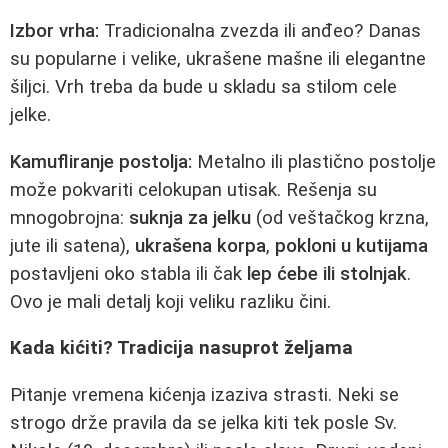
Izbor vrha:
Tradicionalna zvezda ili anđeo? Danas
su popularne i velike, ukrašene mašne ili elegantne
šiljci. Vrh treba da bude u skladu sa stilom cele
jelke.
Kamufliranje postolja:
Metalno ili plastično postolje
može pokvariti celokupan utisak. Rešenja su
mnogobrojna:
suknja za jelku
(od veštačkog krzna,
jute ili satena),
ukrašena korpa
,
pokloni u kutijama
postavljeni oko stabla ili čak
lep ćebe ili stolnjak
.
Ovo je mali detalj koji veliku razliku čini.
Kada kićiti? Tradicija nasuprot željama
Pitanje vremena kićenja izaziva strasti. Neki se
strogo drže pravila da se jelka kiti tek posle Sv.