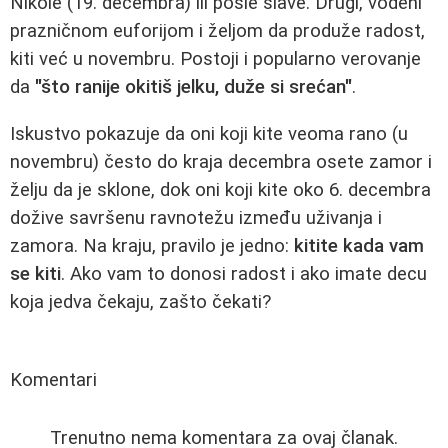
Nikole (19. decembra) ili posle slave. Drugi, vodeni
prazničnom euforijom i željom da produže radost,
kiti već u novembru. Postoji i popularno verovanje
da
"što ranije okitiš jelku, duže si srećan"
.
Iskustvo pokazuje da oni koji kite veoma rano (u
novembru) često do kraja decembra osete zamor i
želju da je sklone, dok oni koji kite oko 6. decembra
dožive savršenu ravnotežu između uživanja i
zamora. Na kraju, pravilo je jedno:
kitite kada vam
se kiti
. Ako vam to donosi radost i ako imate decu
koja jedva čekaju, zašto čekati?
Komentari
Trenutno nema komentara za ovaj članak.