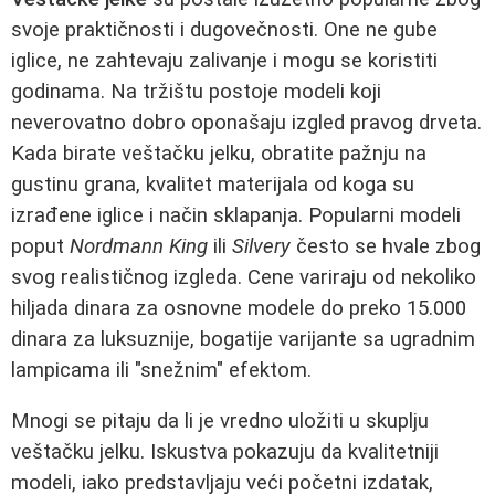
svoje praktičnosti i dugovečnosti. One ne gube
iglice, ne zahtevaju zalivanje i mogu se koristiti
godinama. Na tržištu postoje modeli koji
neverovatno dobro oponašaju izgled pravog drveta.
Kada birate veštačku jelku, obratite pažnju na
gustinu grana, kvalitet materijala od koga su
izrađene iglice i način sklapanja. Popularni modeli
poput
Nordmann King
ili
Silvery
često se hvale zbog
svog realističnog izgleda. Cene variraju od nekoliko
hiljada dinara za osnovne modele do preko 15.000
dinara za luksuznije, bogatije varijante sa ugradnim
lampicama ili "snežnim" efektom.
Mnogi se pitaju da li je vredno uložiti u skuplju
veštačku jelku. Iskustva pokazuju da kvalitetniji
modeli, iako predstavljaju veći početni izdatak,