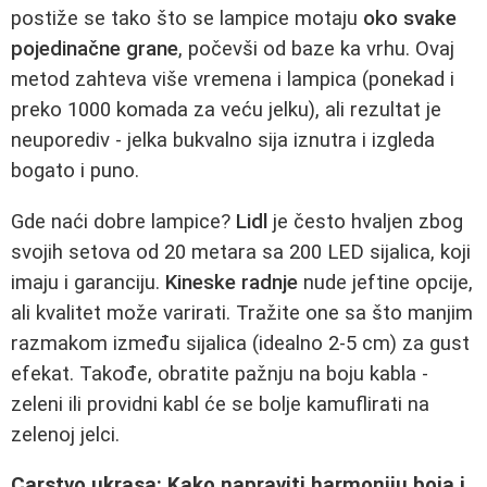
postiže se tako što se lampice motaju
oko svake
pojedinačne grane
, počevši od baze ka vrhu. Ovaj
metod zahteva više vremena i lampica (ponekad i
preko 1000 komada za veću jelku), ali rezultat je
neuporediv - jelka bukvalno sija iznutra i izgleda
bogato i puno.
Gde naći dobre lampice?
Lidl
je često hvaljen zbog
svojih setova od 20 metara sa 200 LED sijalica, koji
imaju i garanciju.
Kineske radnje
nude jeftine opcije,
ali kvalitet može varirati. Tražite one sa što manjim
razmakom između sijalica (idealno 2-5 cm) za gust
efekat. Takođe, obratite pažnju na boju kabla -
zeleni ili providni kabl će se bolje kamuflirati na
zelenoj jelci.
Carstvo ukrasa: Kako napraviti harmoniju boja i