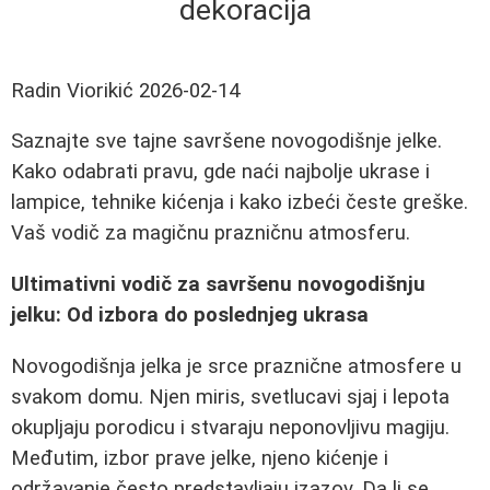
dekoracija
Radin Viorikić
2026-02-14
Saznajte sve tajne savršene novogodišnje jelke.
Kako odabrati pravu, gde naći najbolje ukrase i
lampice, tehnike kićenja i kako izbeći česte greške.
Vaš vodič za magičnu prazničnu atmosferu.
Ultimativni vodič za savršenu novogodišnju
jelku: Od izbora do poslednjeg ukrasa
Novogodišnja jelka je srce praznične atmosfere u
svakom domu. Njen miris, svetlucavi sjaj i lepota
okupljaju porodicu i stvaraju neponovljivu magiju.
Međutim, izbor prave jelke, njeno kićenje i
održavanje često predstavljaju izazov. Da li se