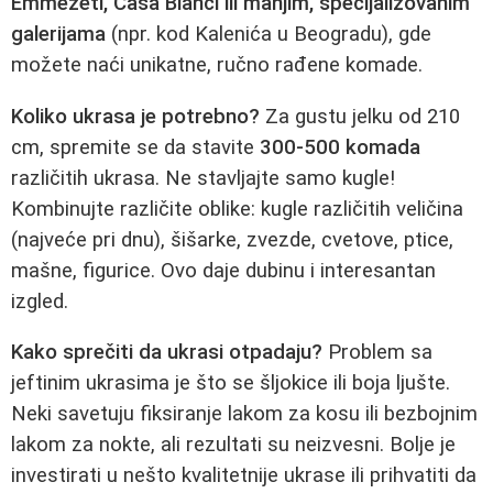
Emmezeti, Casa Bianci ili manjim, specijalizovanim
galerijama
(npr. kod Kalenića u Beogradu), gde
možete naći unikatne, ručno rađene komade.
Koliko ukrasa je potrebno?
Za gustu jelku od 210
cm, spremite se da stavite
300-500 komada
različitih ukrasa. Ne stavljajte samo kugle!
Kombinujte različite oblike: kugle različitih veličina
(najveće pri dnu), šišarke, zvezde, cvetove, ptice,
mašne, figurice. Ovo daje dubinu i interesantan
izgled.
Kako sprečiti da ukrasi otpadaju?
Problem sa
jeftinim ukrasima je što se šljokice ili boja ljušte.
Neki savetuju fiksiranje lakom za kosu ili bezbojnim
lakom za nokte, ali rezultati su neizvesni. Bolje je
investirati u nešto kvalitetnije ukrase ili prihvatiti da