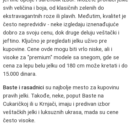
svih veličina i boja, od klasičnih zelenih do
ekstravagantnih roze ili plavih. Međutim, kvalitet je
često nepredvidiv - neke izgledaju iznenađujuće
dobro za svoju cenu, dok druge deluju veštački i
jeftino. Ključno je pregledati jelku uživo pre
kupovine. Cene ovde mogu biti vrlo niske, ali i
visoke za "premium" modele sa snegom, gde se
cena za lepu belu jelku od 180 cm može kretati i do
15.000 dinara.
Baste i rasadnici
su najbolje mesto za kupovinu
pravih jelki. Takođe, neke, poput Baste na
Cukaričkoj ili u Krnjači, imaju i predivan izbor
veštačkih jelki i luksuznih ukrasa, mada su cene
često visoke.