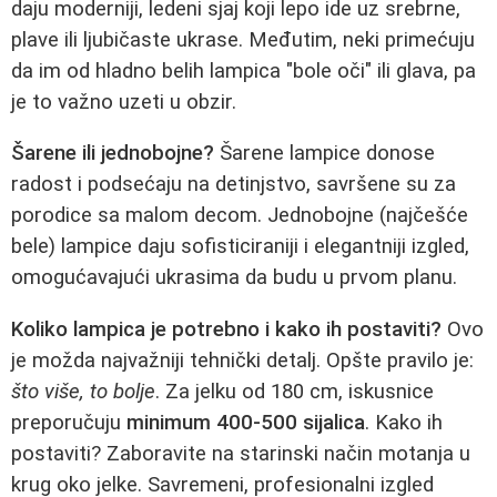
daju moderniji, ledeni sjaj koji lepo ide uz srebrne,
plave ili ljubičaste ukrase. Međutim, neki primećuju
da im od hladno belih lampica "bole oči" ili glava, pa
je to važno uzeti u obzir.
Šarene ili jednobojne?
Šarene lampice donose
radost i podsećaju na detinjstvo, savršene su za
porodice sa malom decom. Jednobojne (najčešće
bele) lampice daju sofisticiraniji i elegantniji izgled,
omogućavajući ukrasima da budu u prvom planu.
Koliko lampica je potrebno i kako ih postaviti?
Ovo
je možda najvažniji tehnički detalj. Opšte pravilo je:
što više, to bolje
. Za jelku od 180 cm, iskusnice
preporučuju
minimum 400-500 sijalica
. Kako ih
postaviti? Zaboravite na starinski način motanja u
krug oko jelke. Savremeni, profesionalni izgled