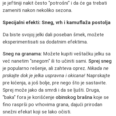
je jeftiniji nakit često "potrošni" i da će ga trebati
zameniti nakon nekoliko sezona.
Specijalni efekti: Sneg, vrh i kamuflaža postolja
Da biste svojoj jelki dali poseban šmek, možete
eksperimentisati sa dodatnim efektima.
Sneg na granama:
Možete kupiti veštačku jelku sa
već nanetim "snegom" ili to učiniti sami.
Sprej sneg
je popularno rešenje, ali zahteva oprez.
Nikada ne
prskajte dok je jelka uspravna i okicana!
Naprskajte
pre kićenja, a još bolje, pre nego što je sastavite.
Sprej može jako da smrdi i da se ljušti. Druga,
"baka" fora je korišćenje
obinskog brašna
koje se
fino rasprši po vrhovima grana, dajući prirodan
snežni efekat koji se lako očisti.