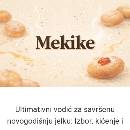
Ultimativni vodič za savršenu
novogodišnju jelku: Izbor, kićenje i