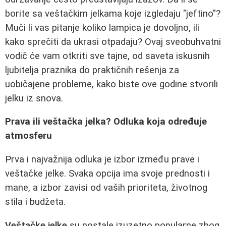
borite sa veštačkim jelkama koje izgledaju "jeftino"?
Muči li vas pitanje koliko lampica je dovoljno, ili
kako sprečiti da ukrasi otpadaju? Ovaj sveobuhvatni
vodič će vam otkriti sve tajne, od saveta iskusnih
ljubitelja praznika do praktičnih rešenja za
uobičajene probleme, kako biste ove godine stvorili
jelku iz snova.
Prava ili veštačka jelka? Odluka koja određuje
atmosferu
Prva i najvažnija odluka je izbor između prave i
veštačke jelke. Svaka opcija ima svoje prednosti i
mane, a izbor zavisi od vaših prioriteta, životnog
stila i budžeta.
Veštačke jelke
su postale izuzetno popularne zbog