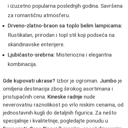
i izuzetno popularna poslednjih godina. Savršena
za romantičnu atmosferu.
Drveno-zlatno-braon sa toplo belim lampicama:
Rustikalan, prirodan i topl stil koji podseća na
skandinavske enterijere.
Ljubičasto-srebrna:
Misteriozna i elegantna
kombinacija.
Gde kupovati ukrase?
Izbor je ogroman.
Jumbo
je
omiljena destinacija zbog širokog asortimana i
pristupačnih cena.
Kineske radnje
nude
neverovatnu raznolikost po vrlo niskim cenama, od
jednostavnih kugli do detaljnih figurica. Za nešto
specijalnije i kvalitetnije, pogledajte ponudu u