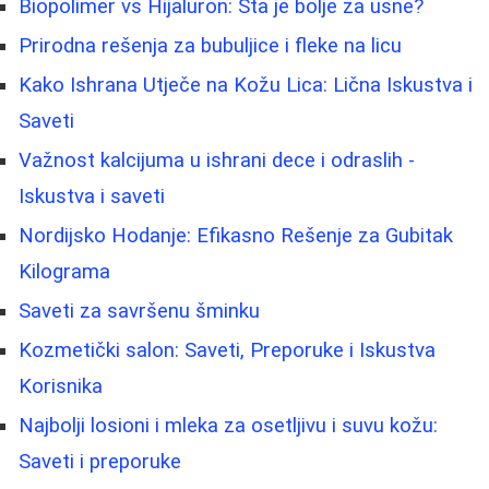
Biopolimer vs Hijaluron: Šta je bolje za usne?
Prirodna rešenja za bubuljice i fleke na licu
Kako Ishrana Utječe na Kožu Lica: Lična Iskustva i
Saveti
Važnost kalcijuma u ishrani dece i odraslih -
Iskustva i saveti
Nordijsko Hodanje: Efikasno Rešenje za Gubitak
Kilograma
Saveti za savršenu šminku
Kozmetički salon: Saveti, Preporuke i Iskustva
Korisnika
Najbolji losioni i mleka za osetljivu i suvu kožu:
Saveti i preporuke