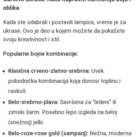
oblika
Kada ste odabrali i postavili lampice, vreme je za
ukrase. Ovo je deo u kojem možete da pokažete
svoju kreativnost i stil.
Popularne bojne kombinacije:
Klasična crveno-zlatno-srebrna:
Uvek
pobednička kombinacija koja donosi toplinu i
raskoš.
Belo-srebrno-plava:
Savršena za "ledeni" ili
zimski šarm. Posebno lepo izgleda na beloj
(snežnoj) jelki.
Belo-roze-rose gold (sampanj):
Nežna, moderna