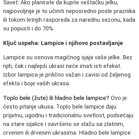
Savet: Ako planirate da kupite veštačku jelku,
najpovoljnije je to učiniti neposredno posle praznika
ili tokom letnjih rasporeda za narednu sezonu, kada
su popusti i do 70%.
Ključ uspeha: Lampice i njihovo postavljanje
Lampice su osnova magičnog sjaja vaše jelke. Bez
njih, čak i najlepši ukrasi neće imati isti efekat.
Izbor lampica je prilično važan i zavisi od željenog
efekta i boje vaših ukrasa.
Toplo bele (žute) ili hladno bele lampice?
Ovo je
često pitanje ukusa. Toplo bele lampice daju
prijatnu, ugodnu i tradicionalnu svetlost, podsećaju
na stare sijalice i savršeno se slažu sa zlatnim,
crvenim ili drvenim ukrasima. Hladno bele lampice