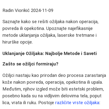
Radin Viorikić
2024-11-09
Saznajte kako se rešiti ožiljaka nakon operacija,
povreda ili opekotina. Upoznajte najefikasnije
metode uklanjanja ožiljaka, laserske tretmane i
hirurške opcije.
Uklanjanje Ožiljaka: Najbolje Metode i Saveti
Zašto se ožiljci formiraju?
Ožiljci nastaju kao prirodan deo procesa zarastanja
kože nakon povreda, operacija, opekotina ili upala.
Međutim, njihov izgled može biti estetski problem,
posebno kada su na vidljivim delovima tela, poput
lica, vrata ili ruku. Postoje
različite vrste ožiljaka
: