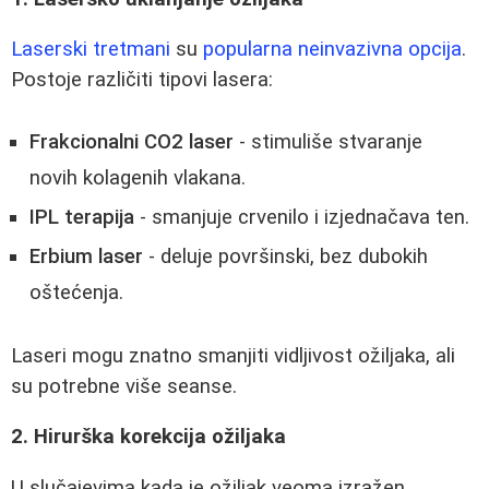
Laserski tretmani
su
popularna neinvazivna opcija
.
Postoje različiti tipovi lasera:
Frakcionalni CO2 laser
- stimuliše stvaranje
novih kolagenih vlakana.
IPL terapija
- smanjuje crvenilo i izjednačava ten.
Erbium laser
- deluje površinski, bez dubokih
oštećenja.
Laseri mogu znatno smanjiti vidljivost ožiljaka, ali
su potrebne više seanse.
2. Hirurška korekcija ožiljaka
U slučajevima kada je ožiljak veoma izražen,