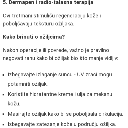
5. Dermapen i radio-talasna terapija
Ovi tretmani stimulišu regeneraciju kože i
poboljšavaju teksturu ožiljaka.
Kako brinuti o ožiljcima?
Nakon operacije ili povrede, važno je pravilno
negovati ranu kako bi ožiljak bio što manje vidljiv:
Izbegavajte izlaganje suncu - UV zraci mogu
potamniti ožiljak.
Koristite hidratantne kreme i ulja za mekanu
kožu.
Masirajte ožiljak kako bi se poboljšala cirkulacija.
Izbegavajte zatezanje kože u području ožiljka.