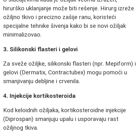
hirurško uklanjanje može biti rešenje. Hirurg izreže
ožiljno tkivo i precizno zašije ranu, koristeći
specijalne tehnike šivenja kako bi se novi ožiljak
minimalizovao.
3. Silikonski flasteri i gelovi
Za sveže ožiljke, silikonski flasteri (npr. Mepiform) i
gelovi (Dermatix, Contractubex) mogu pomoći u
smanjivanju debljine i crvenila.
4. Injekcije kortikosteroida
Kod keloidnih ožiljaka, kortikosteroidne injekcije
(Diprospan) smanjuju upalu i usporavaju rast
ožiljnog tkiva.