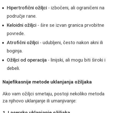
Hipertrofični ožiljci
- izbočeni, ali ograničeni na
područje rane.
Keloidni ožiljci
- šire se izvan granica prvobitne
povrede.
Atrofični ožiljci
- udubljeni, često nakon akni ili
boginja.
Ožiljci od operacija
- linijski, ali mogu biti široki i
debeli.
Najefikasnije metode uklanjanja ožiljaka
Ako vam ožiljci smetaju, postoji nekoliko metoda
za njihovo uklanjanje ili umanjivanje:
1. Lasersko uklanjanje ožiljaka