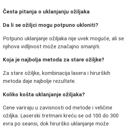
Česta pitanja o uklanjanju ožiljaka
Da li se ožiljci mogu potpuno ukloniti?
Potpuno uklanjanje ožiljaka nije uvek moguće, ali se
njihova vidljivost može značajno smanjiti.
Koja je najbolja metoda za stare ožiljke?
Za stare ožiljke, kombinacija lasera i hirurških
metoda daje najbolje rezultate.
Koliko košta uklanjanje ožiljaka?
Cene variraju u zavisnosti od metode i veličine
ožiljka. Laserski tretmani kreću se od 100 do 300
evra po seansi, dok hirurško uklanjanje može