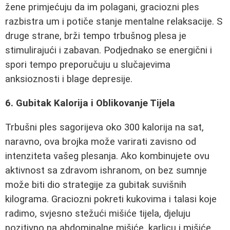
žene primjećuju da im polagani, graciozni ples
razbistra um i potiče stanje mentalne relaksacije. S
druge strane, brži tempo trbušnog plesa je
stimulirajući i zabavan. Podjednako se energični i
spori tempo preporučuju u slučajevima
anksioznosti i blage depresije.
6. Gubitak Kalorija i Oblikovanje Tijela
Trbušni ples sagorijeva oko 300 kalorija na sat,
naravno, ova brojka može varirati zavisno od
intenziteta vašeg plesanja. Ako kombinujete ovu
aktivnost sa zdravom ishranom, on bez sumnje
može biti dio strategije za gubitak suvišnih
kilograma. Graciozni pokreti kukovima i talasi koje
radimo, svjesno stežući mišiće tijela, djeluju
pozitivno na abdominalne mišiće, karlicu i mišiće