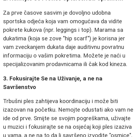
Za prve časove sasvim je dovoljno udobna
sportska odjeća koja vam omogućava da vidite
pokrete kukova (npr. leggings i top). Marama sa
dukatima (koja se zove "hip scarf") je korisna jer
vam zveckanjem dukata daje auditivnu povratnu
informaciju o vašim pokretima. Možete je naći u
specijalizovanim prodavnicama ili čak kod kineza.
3. Fokusirajte Se na Uživanje, a ne na
Savršenstvo
Trbušni ples zahtijeva koordinaciju i može biti
izazovan na početku. Nemojte odustati ako vam ne
ide od prve. Smijte se svojim pogreškama, uživajte
u muzici i fokusirajte se na osjećaj koji ples izaziva
u vama, a ne na to da li savršeno izvodite "osmice".