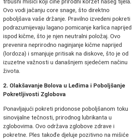
trbušni mišići koji čine prirodni korzet našeg tijela.
Ovo vodi jačanju core snage, što direktno
poboljšava vaše držanje. Pravilno izvedeni pokreti
podrazumijevaju lagano pomicanje karlica naprijed
ispod kičme, što je njen neutralni položaj. Ovo
prevenira neprirodno naginjanje kičme naprijed
(lordoza) i smanjuje pritisak na diskove, što je od
izuzetne važnosti u današnjem sjedećem načinu
života.
2. Olakšavanje Bolova u Leđima i Poboljšanje
Pokretljivosti Zglobova
Ponavljajući pokreti pridonose poboljšanom toku
sinovijalne tečnosti, prirodnog lubrikanta u
zglobovima. Ovo održava zglobove zdrave i
pokretne. Ples takođe djeluje pozitivno na mišiće