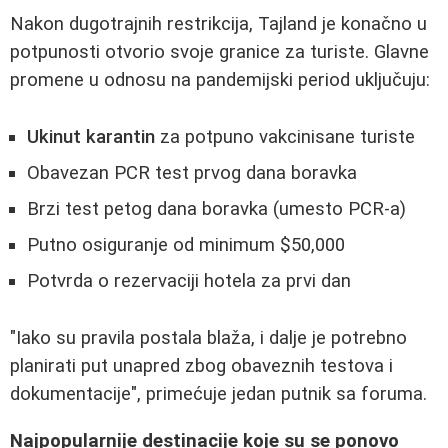
Nakon dugotrajnih restrikcija, Tajland je konačno u
potpunosti otvorio svoje granice za turiste. Glavne
promene u odnosu na pandemijski period uključuju:
Ukinut karantin
za potpuno vakcinisane turiste
Obavezan PCR test prvog dana boravka
Brzi test petog dana boravka (umesto PCR-a)
Putno osiguranje od minimum $50,000
Potvrda o rezervaciji hotela za prvi dan
"Iako su pravila postala blaža, i dalje je potrebno
planirati put unapred zbog obaveznih testova i
dokumentacije", primećuje jedan putnik sa foruma.
Najpopularnije destinacije koje su se ponovo