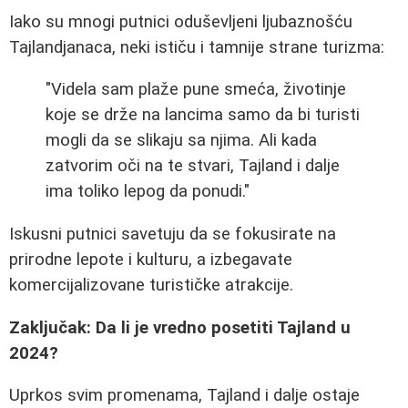
Iako su mnogi putnici oduševljeni ljubaznošću
Tajlandjanaca, neki ističu i tamnije strane turizma:
"Videla sam plaže pune smeća, životinje
koje se drže na lancima samo da bi turisti
mogli da se slikaju sa njima. Ali kada
zatvorim oči na te stvari, Tajland i dalje
ima toliko lepog da ponudi."
Iskusni putnici savetuju da se fokusirate na
prirodne lepote i kulturu, a izbegavate
komercijalizovane turističke atrakcije.
Zaključak: Da li je vredno posetiti Tajland u
2024?
Uprkos svim promenama, Tajland i dalje ostaje