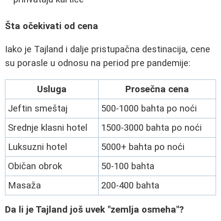
Šta očekivati od cena
Iako je Tajland i dalje pristupačna destinacija, cene
su porasle u odnosu na period pre pandemije:
Usluga
Prosečna cena
Jeftin smeštaj
500-1000 bahta po noći
Srednje klasni hotel
1500-3000 bahta po noći
Luksuzni hotel
5000+ bahta po noći
Običan obrok
50-100 bahta
Masaža
200-400 bahta
Da li je Tajland još uvek "zemlja osmeha"?