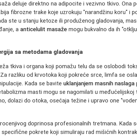
asaža deluje direktno na adipocite i vezivno tkivo. Ona 
zbija fibrozne trake koje uzrokuju "narandžinu koru" i 
da ste u stanju ketoze ili produženog gladovanja, mas
đanje, a
anticelulit masaže
mogu bukvalno da ih "otklju
nergija sa metodama gladovanja
eža tkiva i organa koji pomažu telu da se oslobodi toks
 Za razliku od krvotoka koji pokreće srce, limfa se osl
nipulacije. Kada se bavite
uklanjanjem masnih naslaga
tabolizma masti mogu se nagomilati u međućelijskoj t
lno, dolazi do otoka, osećaja težine i upravo one "vode
rocenjivog doprinosa profesionalnih tretmana. Kada 
a specifične pokrete koji simuliraju rad mišićnih kontrakc