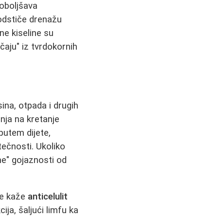
poboljšava
podstiče drenažu
ne kiseline su
čaju" iz tvrdokornih
ina, otpada i drugih
anja na kretanje
putem dijete,
ečnosti. Ukoliko
ne" gojaznosti od
se kaže
anticelulit
ija, šaljući limfu ka