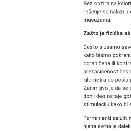
Bez obzira na kalor
rešenje se nalazi 
masažama
.
Zašto je fizička ak
Često slušamo savet
kako bismo pokrenuli
ograničena ili kont
prezasićenost besc
kilometra do posla j
Zanimljivo je da se 
donji deo ostaje go
stimulaciju kako bi
Termin
anti celuli
njena svrha je dalek