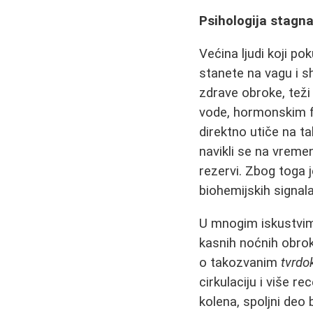
Psihologija stagnac
Većina ljudi koji po
stanete na vagu i sh
zdrave obroke, teži
vode, hormonskim fl
direktno utiče na ta
navikli se na vremen
rezervi. Zbog toga
biohemijskih signala
U mnogim iskustvima
kasnih noćnih obro
o takozvanim
tvrdo
cirkulaciju i više r
kolena, spoljni deo