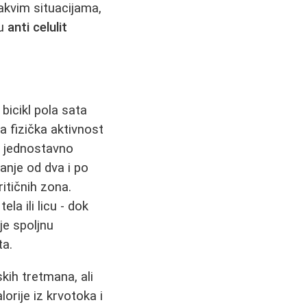
takvim situacijama,
 u
anti celulit
bicikl pola sata
na fizička aktivnost
i jednostavno
anje od dva i po
ritičnih zona.
la ili licu - dok
je spoljnu
ta.
kih tretmana, ali
lorije iz krvotoka i