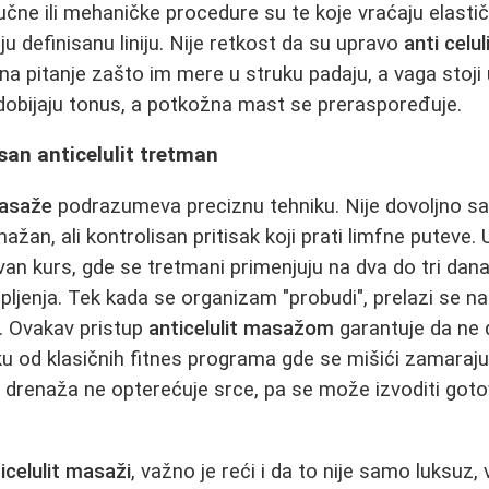
Ručne ili mehaničke procedure su te koje vraćaju elasti
ju definisanu liniju. Nije retkost da su upravo
anti cel
na pitanje zašto im mere u struku padaju, a vaga stoj
 dobijaju tonus, a potkožna mast se preraspoređuje.
san anticelulit tretman
masaže
podrazumeva preciznu tehniku. Nije dovoljno sa
ažan, ali kontrolisan pritisak koji prati limfne puteve.
van kurs, gde se tretmani primenjuju na dva do tri dana
ljenja. Tek kada se organizam "probudi", prelazi se n
o. Ovakav pristup
anticelulit masažom
garantuje da ne 
iku od klasičnih fitnes programa gde se mišići zamaraju
a drenaža ne opterećuje srce, pa se može izvoditi go
icelulit masaži
, važno je reći i da to nije samo luksuz,