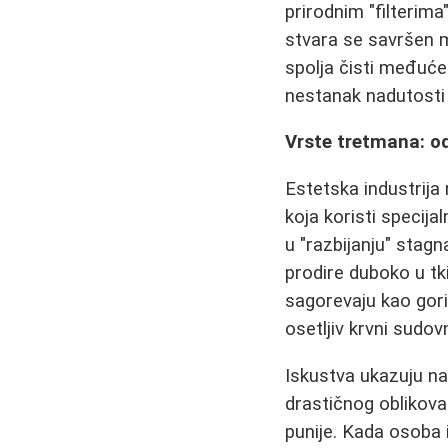
prirodnim "filterim
stvara se savršen me
spolja čisti međućel
nestanak nadutosti
Vrste tretmana: o
Estetska industrija
koja koristi specij
u "razbijanju" stag
prodire duboko u tk
sagorevaju kao gori
osetljiv krvni sudo
Iskustva ukazuju n
drastičnog oblikova
punije. Kada osoba