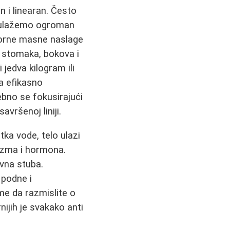
n i linearan. Često
o ulažemo ogroman
porne masne naslage
t stomaka, bokova i
 jedva kilogram ili
a efikasno
bno se fokusirajući
avršenoj liniji.
tka vode, telo ulazi
izma i hormona.
ovna stuba.
 podne i
me da razmislite o
ijih je svakako anti