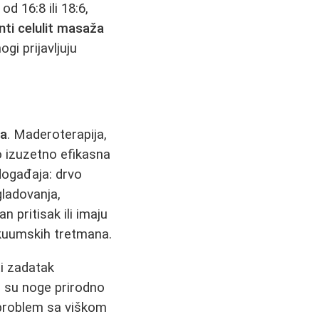
d 16:8 ili 18:6,
nti celulit masaža
gi prijavljuju
ga
. Maderoterapija,
o izuzetno efikasna
događaja: drvo
gladovanja,
 pritisak ili imaju
kuumskih tretmana.
ti zadatak
e su noge prirodno
 problem sa viškom