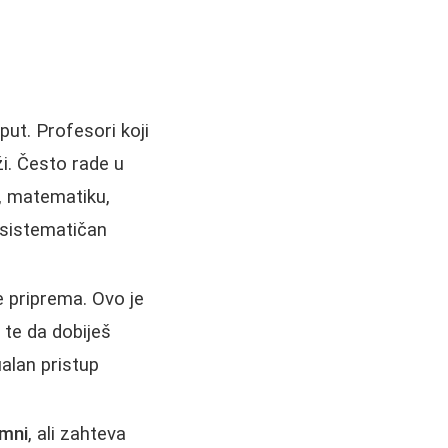
 put. Profesori koji
ži. Često rade u
e, matematiku,
 sistematičan
e priprema. Ovo je
 te da dobiješ
ualan pristup
emni
, ali zahteva