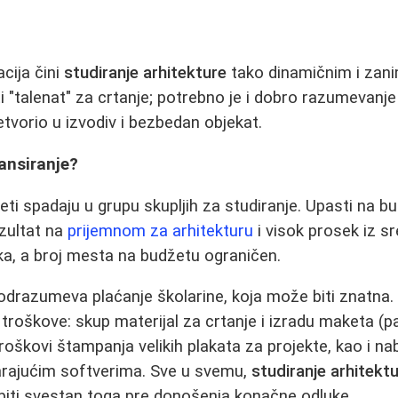
cija čini
studiranje arhitekture
tako dinamičnim i zanim
 "talenat" za crtanje; potrebno je i dobro razumevanje 
etvorio u izvodiv i bezbedan objekat.
ansiranje?
eti spadaju u grupu skupljih za studiranje. Upasti na bu
ezultat na
prijemnom za arhitekturu
i visok prosek iz sr
ika, a broj mesta na budžetu ograničen.
drazumeva plaćanje školarine, koja može biti znatna.
troškove: skup materijal za crtanje i izradu maketa (papi
 troškovi štampanja velikih plakata za projekte, kao i n
rajućim softverima. Sve u svemu,
studiranje arhitekt
 biti svestan toga pre donošenja konačne odluke.