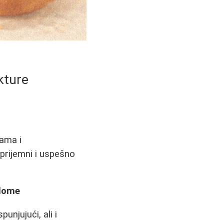
kture
jama i
prijemni i uspešno
plome
unjujući, ali i