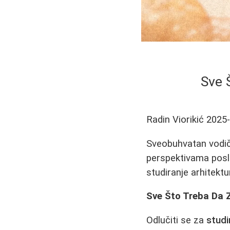
Sve 
Radin Viorikić
2025
Sveobuhvatan vodič 
perspektivama posle
studiranje arhitektu
Sve Što Treba Da 
Odlučiti se za
studi