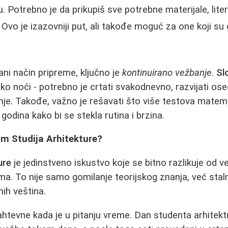
u. Potrebno je da prikupiš sve potrebne materijale, liter
Ovo je izazovniji put, ali takođe moguć za one koji su 
ani način pripreme, ključno je
kontinuirano vežbanje
.
Sl
ko noći - potrebno je crtati svakodnevno, razvijati ose
nje. Takođe, važno je rešavati što više testova mate
 godina kako bi se stekla rutina i brzina.
om Studija Arhitekture?
ure
je jedinstveno iskustvo koje se bitno razlikuje od v
. To nije samo gomilanje teorijskog znanja, već staln
nih veština.
htevne kada je u pitanju vreme. Dan studenta arhitekt