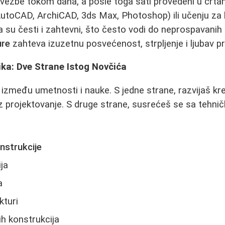
 vežbe tokom dana, a posle toga sati provedeni u crtan
utoCAD, ArchiCAD, 3ds Max, Photoshop) ili učenju za 
a su česti i zahtevni, što često vodi do neprospavanih 
ure
zahteva izuzetnu posvećenost, strpljenje i ljubav p
ika: Dve Strane Istog Novčića
 između umetnosti i nauke. S jedne strane, razvijaš kr
z projektovanje. S druge strane, susrećeš se sa tehn
nstrukcije
ja
a
kturi
ih konstrukcija