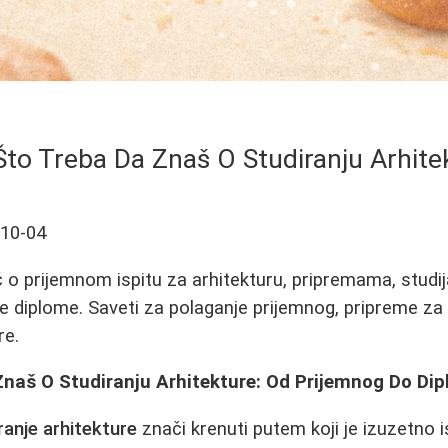
Što Treba Da Znaš O Studiranju Arhite
-10-04
o prijemnom ispitu za arhitekturu, pripremama, studi
 diplome. Saveti za polaganje prijemnog, pripreme za 
re.
Znaš O Studiranju Arhitekture: Od Prijemnog Do Di
ranje arhitekture
znači krenuti putem koji je izuzetno isp