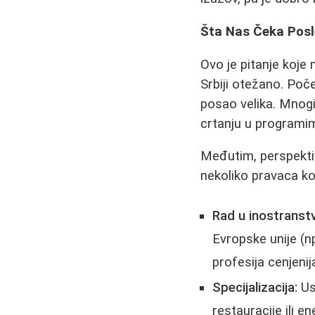
Šta Nas Čeka Posl
Ovo je pitanje koje
Srbiji otežano. Poč
posao velika. Mnogi 
crtanju u programi
Međutim, perspektiv
nekoliko pravaca ko
Rad u inostranstv
Evropske unije (n
profesija cenjenij
Specijalizacija:
Us
restauracije ili e