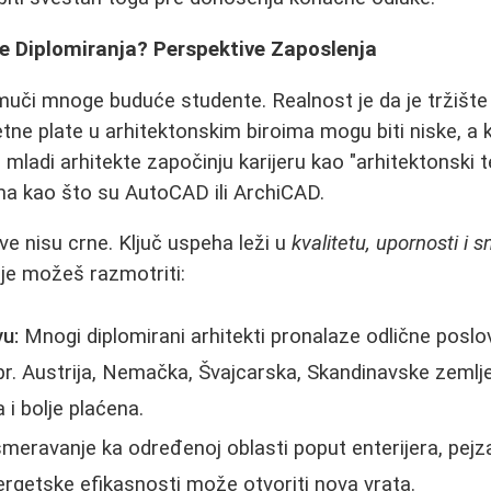
e Diplomiranja? Perspektive Zaposlenja
 muči mnoge buduće studente. Realnost je da je tržište
etne plate u arhitektonskim biroima mogu biti niske, a 
mladi arhitekte započinju karijeru kao "arhitektonski t
ma kao što su AutoCAD ili ArchiCAD.
e nisu crne. Ključ uspeha leži u
kvalitetu, upornosti i sn
je možeš razmotriti:
u:
Mnogi diplomirani arhitekti pronalaze odlične posl
pr. Austrija, Nemačka, Švajcarska, Skandinavske zemlje
a i bolje plaćena.
meravanje ka određenoj oblasti poput enterijera, pejz
nergetske efikasnosti može otvoriti nova vrata.