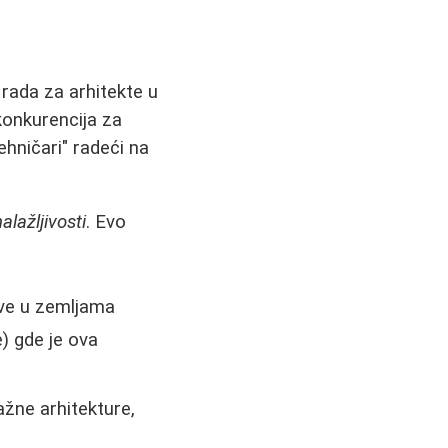
 rada za arhitekte u
konkurencija za
ehničari" radeći na
alažljivosti
. Evo
ove u zemljama
) gde je ova
ažne arhitekture,