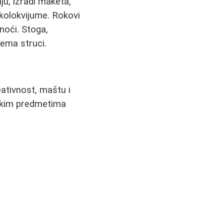
ju, izradi maketa,
kolokvijume. Rokovi
noći. Stoga,
rema struci.
eativnost, maštu i
ičkim predmetima