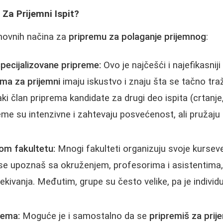
 Za Prijemni Ispit?
snovnih načina za
pripremu za polaganje prijemnog
:
 specijalizovane pripreme:
Ovo je najčešći i najefikasniji
ma za prijemni
imaju iskustvo i znaju šta se tačno tra
ki član priprema kandidate za drugi deo ispita (crtanj
reme su intenzivne i zahtevaju posvećenost, ali pružaju
om fakultetu:
Mnogi fakulteti organizuju svoje kursev
a se upoznaš sa okruženjem, profesorima i asistentima,
ekivanja. Međutim, grupe su često velike, pa je individ
rema:
Moguće je i samostalno da se
pripremiš za prij