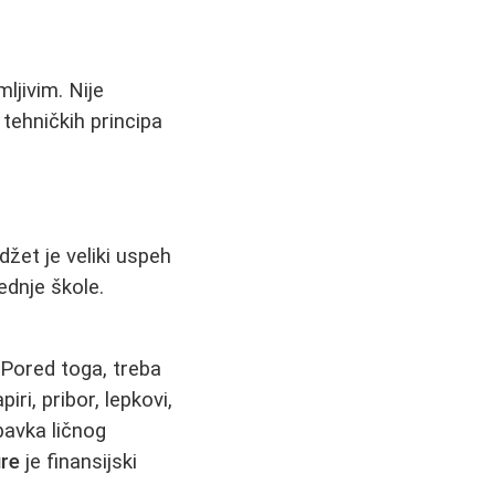
ljivim. Nije
tehničkih principa
džet je veliki uspeh
ednje škole.
 Pored toga, treba
ri, pribor, lepkovi,
abavka ličnog
ure
je finansijski