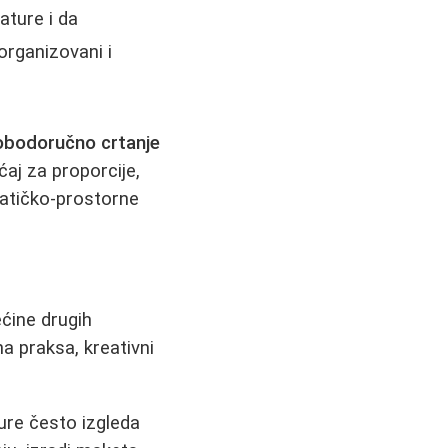
ature i da
organizovani i
obodoručno crtanje
ćaj za proporcije,
matičko-prostorne
ećine drugih
a praksa, kreativni
ure često izgleda