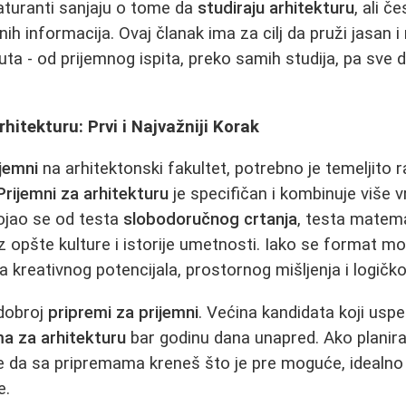
turanti sanjaju o tome da
studiraju arhitekturu
, ali č
h informacija. Ovaj članak ima za cilj da pruži jasan i
ta - od prijemnog ispita, preko samih studija, pa sve
rhitekturu: Prvi i Najvažniji Korak
ijemni
na arhitektonski fakultet, potrebno je temeljito 
Prijemni za arhitekturu
je specifičan i kombinuje više 
ojao se od testa
slobodoručnog crtanja
, testa matem
iz opšte kulture i istorije umetnosti. Iako se format m
a kreativnog potencijala, prostornog mišljenja i logičko
 dobroj
pripremi za prijemni
. Većina kandidata koji us
a za arhitekturu
bar godinu dana unapred. Ako planir
je da sa pripremama kreneš što je pre moguće, idealn
e.