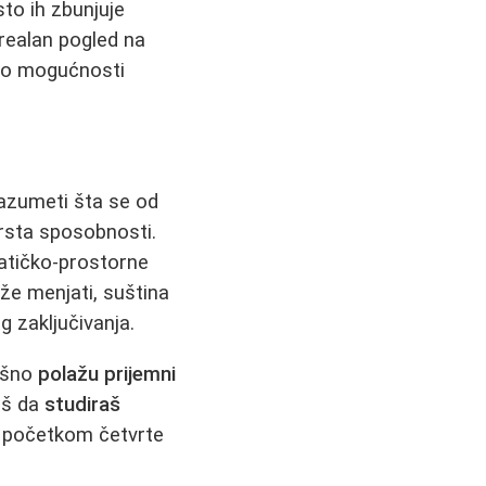
esto ih zbunjuje
 realan pogled na
 do mogućnosti
razumeti šta se od
vrsta sposobnosti.
atičko-prostorne
ože menjati, suština
g zaključivanja.
pešno
polažu prijemni
aš da
studiraš
o početkom četvrte