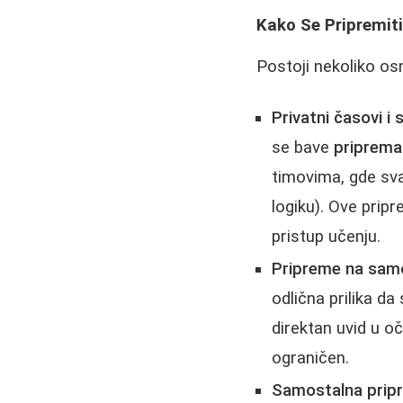
Kako Se Pripremiti
Postoji nekoliko o
Privatni časovi i
se bave
priprema
timovima, gde sva
logiku). Ove prip
pristup učenju.
Pripreme na sam
odlična prilika d
direktan uvid u oč
ograničen.
Samostalna prip