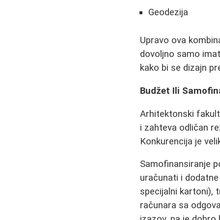
Geodezija
Upravo ova kombina
dovoljno samo imati
kako bi se dizajn pr
Budžet Ili Samofin
Arhitektonski fakult
i zahteva odličan r
Konkurencija je vel
Samofinansiranje po
uračunati i dodatne 
specijalni kartoni),
računara sa odgova
izazov, pa je dobro