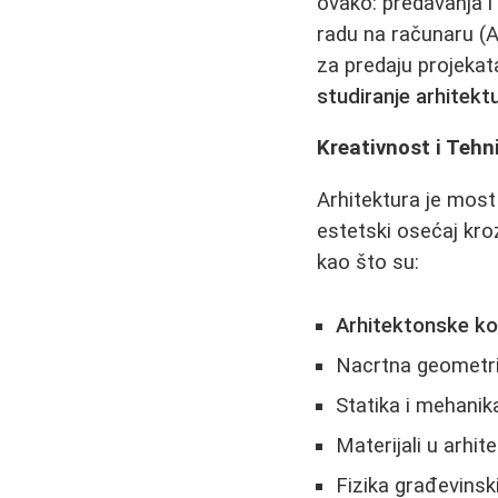
ovako: predavanja i
radu na računaru (A
za predaju projekat
studiranje arhitekt
Kreativnost i Tehn
Arhitektura je most
estetski osećaj kro
kao što su:
Arhitektonske ko
Nacrtna geometri
Statika i mehanik
Materijali u arhite
Fizika građevinsk