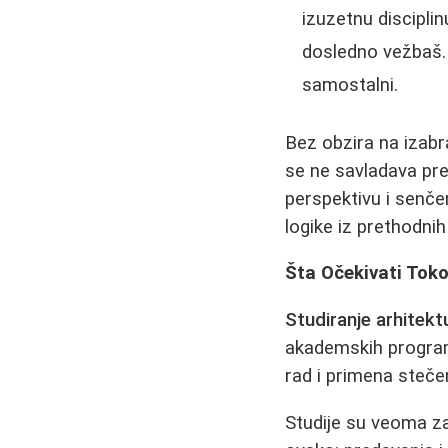
izuzetnu disciplin
dosledno vežbaš. 
samostalni.
Bez obzira na izabr
se ne savladava pre
perspektivu i senče
logike iz prethodnih
Šta Očekivati Tok
Studiranje arhitekt
akademskih programa
rad i primena steče
Studije su veoma za