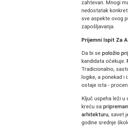
zahtevan. Mnogi ma
nedostatak konkretni
sve aspekte ovog pu
zapošljavanja.
Prijemni Ispit Za A
Da bi se
položio pr
kandidata očekuje.
Tradicionalno, sast
logike, a ponekad i 
ostaje ista - procen
Ključ uspeha leži u
kreću sa
pripremam
arhitekturu
, savet 
godine srednje škol