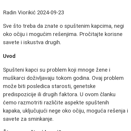
Radin Viorikić
2024-09-23
Sve što treba da znate o spuštenim kapcima, negi
oko očiju i mogućim rešenjima. Pročitajte korisne
savete i iskustva drugih.
Uvod
Spušteni kapci su problem koji mnoge žene i
muškarci doživljavaju tokom godina. Ovaj problem
može biti posledica starosti, genetske
predispozicije ili drugih faktora. U ovom članku
ćemo razmotriti različite aspekte spuštenih
kapaka, uključujući nege oko očiju, moguća rešenja i
savete za sminkanje.