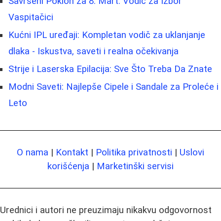
Savršeni Poklon za 8. Mart: Vodič za Izbor
Vaspitačici
Kućni IPL uređaji: Kompletan vodič za uklanjanje
dlaka - Iskustva, saveti i realna očekivanja
Strije i Laserska Epilacija: Sve Što Treba Da Znate
Modni Saveti: Najlepše Cipele i Sandale za Proleće i
Leto
O nama
|
Kontakt
|
Politika privatnosti
|
Uslovi
korišćenja
|
Marketinški servisi
Urednici i autori ne preuzimaju nikakvu odgovornost