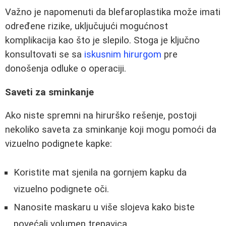
Važno je napomenuti da blefaroplastika može imati
određene rizike, uključujući mogućnost
komplikacija kao što je slepilo. Stoga je ključno
konsultovati se sa
iskusnim hirurgom
pre
donošenja odluke o operaciji.
Saveti za sminkanje
Ako niste spremni na hirurško rešenje, postoji
nekoliko saveta za sminkanje koji mogu pomoći da
vizuelno podignete kapke:
Koristite mat sjenila na gornjem kapku da
vizuelno podignete oči.
Nanosite maskaru u više slojeva kako biste
povećali volumen trepavica.