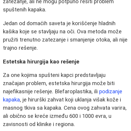
zatezanje, ali ne mogu potpuno rešiti problem
spuštenih kapaka.
Jedan od domaćih saveta je korišćenje hladnih
kašika koje se stavljaju na oči. Ova metoda može
pružiti trenutno zatezanje i smanjenje otoka, ali nije
trajno rešenje.
Estetska hirurgija kao rešenje
Za one kojima spušteni kapci predstavljaju
značajan problem, estetska hirurgija može biti
najefikasnije rešenje. Blefaroplastika, ili
podizanje
kapaka
, je hirurški zahvat koji uklanja višak kože i
masnog tkiva sa kapaka. Cena ovog zahvata varira,
ali obično se kreće između 600 i 1000 evra, u
zavisnosti od klinike i regiona.