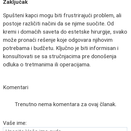
Zaključak
Spušteni kapci mogu biti frustrirajući problem, ali
postoje različiti načini da se njime suočite. Od
kremi i domaćih saveta do estetske hirurgije, svako
može pronaći rešenje koje odgovara njihovim
potrebama i budžetu. Ključno je biti informisan i
konsultovati se sa stručnjacima pre donošenja
odluka o tretmanima ili operacijama.
Komentari
Trenutno nema komentara za ovaj članak.
Vaše ime: