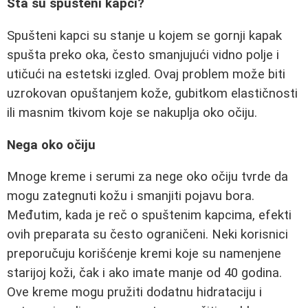
Šta su spušteni kapci?
Spušteni kapci su stanje u kojem se gornji kapak
spušta preko oka, često smanjujući vidno polje i
utičući na estetski izgled. Ovaj problem može biti
uzrokovan opuštanjem kože, gubitkom elastičnosti
ili masnim tkivom koje se nakuplja oko očiju.
Nega oko očiju
Mnoge kreme i serumi za nege oko očiju tvrde da
mogu zategnuti kožu i smanjiti pojavu bora.
Međutim, kada je reč o spuštenim kapcima, efekti
ovih preparata su često ograničeni. Neki korisnici
preporučuju korišćenje kremi koje su namenjene
starijoj koži, čak i ako imate manje od 40 godina.
Ove kreme mogu pružiti dodatnu hidrataciju i