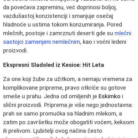
da povećava zapreminu, već doprinosi boljoj,
vazdušastoj konzistenciji i smanjuje osećaj
hladnoće u ustima tokom konzumiranja. Pored
mlečnih, postoje i zamrznuti deserti gde su
mlečni
sastojci zamenjeni nemlečnim
, kao i voćni ledeni
proizvodi.
Ekspresni Sladoled iz Kesice: Hit Leta
Za one koji žube za užitkom, a nemaju vremena za
komplikovane pripreme, pravo otkriće su gotove
smeše u prahu. Jedna od omiljenih je
Eskimko
i
slični proizvodi. Priprema je više nego jednostavna:
prah se samo promućka sa hladnim mlekom, a
zatim po završetku može obogatiti voćem, keksom
ili prelivom. Ljubitelji ovog načina često