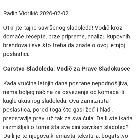
Radin Viorikić
2026-02-02
Otkrijte tajne savršenog sladoleda! Vodič kroz
domaće recepte, brze pripreme, analizu kupovnih
brendova i sve što treba da znate o ovoj letnjoj
poslastici.
Carstvo Sladoleda: Vodič za Prave Sladokusce
Kada vrućina letnjih dana postane nepodnošljiva,
nema boljeg načina za osveženje od komada ili
kugle ukusnog sladoleda. Ova zamrznuta
poslastica, pored toga što gasi žeđ i hladi,
predstavlja pravi užitak za sva čula. Da li ste ikada
razmišljali o tome šta sve čini savršen sladoled?
Da li je to njegova kremasta tekstura, bogatstvo