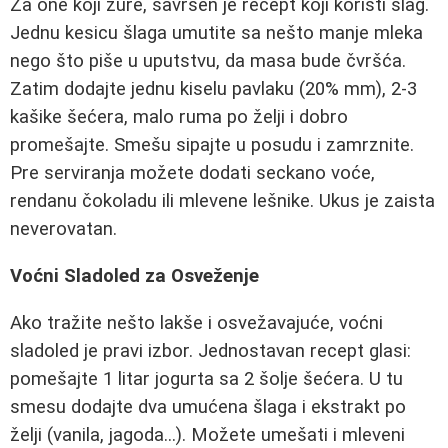
Za one koji žure, savršen je recept koji koristi slag.
Jednu kesicu šlaga umutite sa nešto manje mleka
nego što piše u uputstvu, da masa bude čvršća.
Zatim dodajte jednu kiselu pavlaku (20% mm), 2-3
kašike šećera, malo ruma po želji i dobro
promešajte. Smešu sipajte u posudu i zamrznite.
Pre serviranja možete dodati seckano voće,
rendanu čokoladu ili mlevene lešnike. Ukus je zaista
neverovatan.
Voćni Sladoled za Osvеženje
Ako tražite nešto lakše i osvežavajuće, voćni
sladoled je pravi izbor. Jednostavan recept glasi:
pomešajte 1 litar jogurta sa 2 šolje šećera. U tu
smesu dodajte dva umućena šlaga i ekstrakt po
želji (vanila, jagoda...). Možete umešati i mleveni