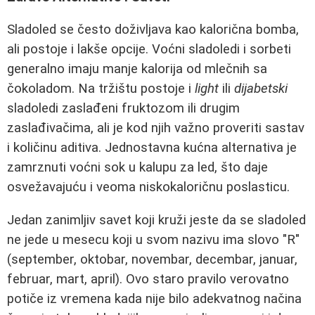
Sladoled se često doživljava kao kalorična bomba,
ali postoje i lakše opcije. Voćni sladoledi i sorbeti
generalno imaju manje kalorija od mlečnih sa
čokoladom. Na tržištu postoje i
light
ili
dijabetski
sladoledi zaslađeni fruktozom ili drugim
zaslađivačima, ali je kod njih važno proveriti sastav
i količinu aditiva. Jednostavna kućna alternativa je
zamrznuti voćni sok u kalupu za led, što daje
osvežavajuću i veoma niskokaloričnu poslasticu.
Jedan zanimljiv savet koji kruži jeste da se sladoled
ne jede u mesecu koji u svom nazivu ima slovo "R"
(september, oktobar, novembar, decembar, januar,
februar, mart, april). Ovo staro pravilo verovatno
potiče iz vremena kada nije bilo adekvatnog načina