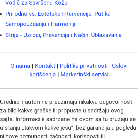
Vodič za Savršenu Kožu
Prirodno vs. Estetske Intervencije: Put ka
Samopouzdanju i Harmoniji
Strije - Uzroci, Prevencija i Načini Ublažavanja
O nama
|
Kontakt
|
Politika privatnosti
|
Uslovi
korišćenja
|
Marketinški servisi
Urednici i autori ne preuzimaju nikakvu odgovornost
za bilo kakve greške ili propuste u sadržaju ovog
sajta. Informacije sadržane na ovom sajtu pružaju se
u stanju „takvom kakve jesu“, bez garancija u pogledu
njihove potpunosti, tačnosti, korisnosti ili