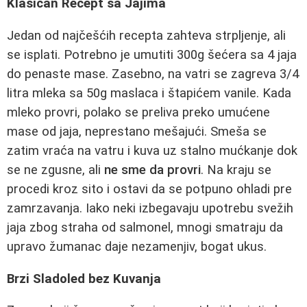
Klasičan Recept sa Jajima
Jedan od najčešćih recepta zahteva strpljenje, ali
se isplati. Potrebno je umutiti 300g šećera sa 4 jaja
do penaste mase. Zasebno, na vatri se zagreva 3/4
litra mleka sa 50g maslaca i štapićem vanile. Kada
mleko provri, polako se preliva preko umućene
mase od jaja, neprestano mešajući. Smeša se
zatim vraća na vatru i kuva uz stalno mućkanje dok
se ne zgusne, ali
ne sme da provri
. Na kraju se
procedi kroz sito i ostavi da se potpuno ohladi pre
zamrzavanja. Iako neki izbegavaju upotrebu svežih
jaja zbog straha od salmonel, mnogi smatraju da
upravo žumanac daje nezamenjiv, bogat ukus.
Brzi Sladoled bez Kuvanja