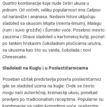
Quattro
kombinacije koje nude četiri ukusa u
jednom. Od voćnih, veliku popularnost ima
Calipso
od narandže i ananasa. Nedavni hitovi uključuju
sladoled sa ukusom
Mojita
(menta-limum),
Malagu
(rum i suvo grožđe) i
Šumsko voće
. Posebno mesto
zauzima i
Straus
sladoled u kartonskoj kutiji, poznat
po tankim hrskavim čokoladnim pločicama unutra,
sa ukusima kao što su vanila, čokolada i novi
Cheesecake
.
Sladoledi na Kuglu i u Poslastičarnicama
Poseban užitak predstavlja poseta poslastičarnici
gde se sladoled uzima na kugle. Ovde se često
mogu naći autentičniji, kremastiji ukusi, ponekad
pravljeni po tradicionalnim receptima. Popularne su
kombinacije sa celim komadima voća, orašastim