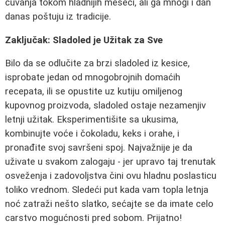
čuvanja tokom hladnijih meseci, ali ga mnogi i dan
danas poštuju iz tradicije.
Zaključak: Sladoled je Užitak za Sve
Bilo da se odlučite za brzi sladoled iz kesice,
isprobate jedan od mnogobrojnih domaćih
recepata, ili se opustite uz kutiju omiljenog
kupovnog proizvoda, sladoled ostaje nezamenjiv
letnji užitak. Eksperimentišite sa ukusima,
kombinujte voće i čokoladu, keks i orahe, i
pronađite svoj savršeni spoj. Najvažnije je da
uživate u svakom zalogaju - jer upravo taj trenutak
osveženja i zadovoljstva čini ovu hladnu poslasticu
toliko vrednom. Sledeći put kada vam topla letnja
noć zatraži nešto slatko, sećajte se da imate celo
carstvo mogućnosti pred sobom. Prijatno!