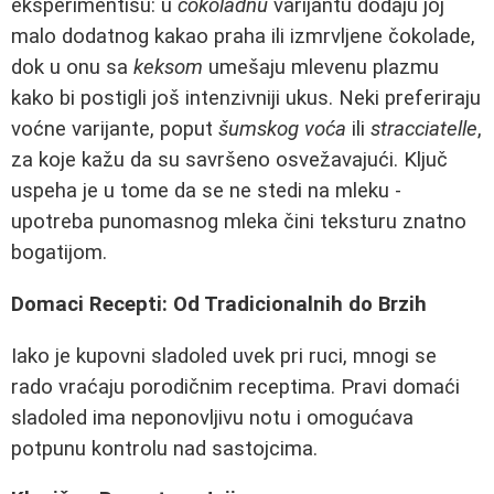
eksperimentišu: u
čokoladnu
varijantu dodaju joj
malo dodatnog kakao praha ili izmrvljene čokolade,
dok u onu sa
keksom
umešaju mlevenu plazmu
kako bi postigli još intenzivniji ukus. Neki preferiraju
voćne varijante, poput
šumskog voća
ili
stracciatelle
,
za koje kažu da su savršeno osvežavajući. Ključ
uspeha je u tome da se ne stedi na mleku -
upotreba punomasnog mleka čini teksturu znatno
bogatijom.
Domaci Recepti: Od Tradicionalnih do Brzih
Iako je kupovni sladoled uvek pri ruci, mnogi se
rado vraćaju porodičnim receptima. Pravi domaći
sladoled ima neponovljivu notu i omogućava
potpunu kontrolu nad sastojcima.