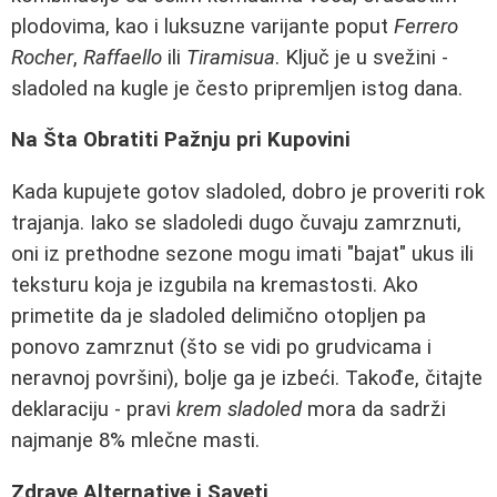
plodovima, kao i luksuzne varijante poput
Ferrero
Rocher
,
Raffaello
ili
Tiramisua
. Ključ je u svežini -
sladoled na kugle je često pripremljen istog dana.
Na Šta Obratiti Pažnju pri Kupovini
Kada kupujete gotov sladoled, dobro je proveriti rok
trajanja. Iako se sladoledi dugo čuvaju zamrznuti,
oni iz prethodne sezone mogu imati "bajat" ukus ili
teksturu koja je izgubila na kremastosti. Ako
primetite da je sladoled delimično otopljen pa
ponovo zamrznut (što se vidi po grudvicama i
neravnoj površini), bolje ga je izbeći. Takođe, čitajte
deklaraciju - pravi
krem sladoled
mora da sadrži
najmanje 8% mlečne masti.
Zdrave Alternative i Saveti