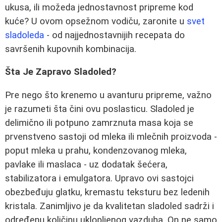
ukusa, ili možeda jednostavnost pripreme kod
kuće? U ovom opsežnom vodiču, zaronite u
svet
sladoleda
- od najjednostavnijih recepata do
savršenih kupovnih kombinacija.
Šta Je Zapravo Sladoled?
Pre nego što krenemo u avanturu pripreme, važno
je razumeti šta čini ovu poslasticu. Sladoled je
delimično ili potpuno zamrznuta masa koja se
prvenstveno sastoji od mleka ili mlečnih proizvoda -
poput mleka u prahu, kondenzovanog mleka,
pavlake ili maslaca - uz dodatak šećera,
stabilizatora i emulgatora. Upravo ovi sastojci
obezbeđuju glatku, kremastu teksturu bez ledenih
kristala. Zanimljivo je da kvalitetan sladoled sadrži i
određenu količinu uklopljenog vazduha. On ne samo