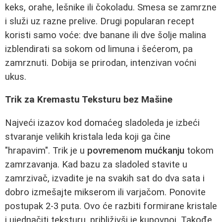
keks, orahe, lešnike ili čokoladu. Smesa se zamrzne
i služi uz razne prelive. Drugi popularan recept
koristi samo voće: dve banane ili dve šolje malina
izblendirati sa sokom od limuna i šećerom, pa
zamrznuti. Dobija se prirodan, intenzivan voćni
ukus.
Trik za Kremastu Teksturu bez Mašine
Najveći izazov kod domaćeg sladoleda je izbeći
stvaranje velikih kristala leda koji ga čine
"hrapavim". Trik je u
povremenom mućkanju
tokom
zamrzavanja. Kad bazu za sladoled stavite u
zamrzivač, izvadite je na svakih sat do dva sata i
dobro izmešajte mikserom ili varjačom. Ponovite
postupak 2-3 puta. Ovo će razbiti formirane kristale
i ujednačiti teksturu, približivši je kupovnoj. Takođe,