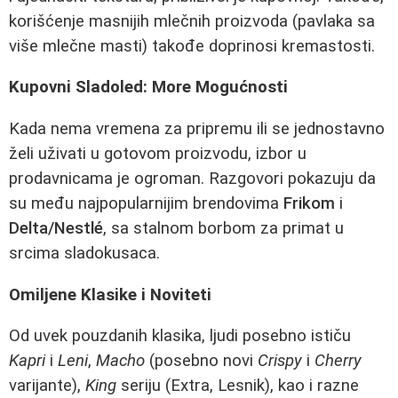
korišćenje masnijih mlečnih proizvoda (pavlaka sa
više mlečne masti) takođe doprinosi kremastosti.
Kupovni Sladoled: More Mogućnosti
Kada nema vremena za pripremu ili se jednostavno
želi uživati u gotovom proizvodu, izbor u
prodavnicama je ogroman. Razgovori pokazuju da
su među najpopularnijim brendovima
Frikom
i
Delta/Nestlé
, sa stalnom borbom za primat u
srcima sladokusaca.
Omiljene Klasike i Noviteti
Od uvek pouzdanih klasika, ljudi posebno ističu
Kapri
i
Leni
,
Macho
(posebno novi
Crispy
i
Cherry
varijante),
King
seriju (Extra, Lesnik), kao i razne