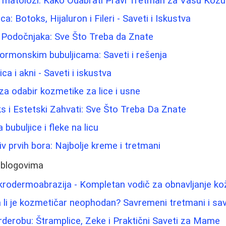
rmatolozi: Kako Odabrati Pravi Tretman za Vašu Kožu
ca: Botoks, Hijaluron i Fileri - Saveti i Iskustva
i Podočnjaka: Sve Što Treba da Znate
hormonskim bubuljicama: Saveti i rešenja
ca i akni - Saveti i iskustva
za odabir kozmetike za lice i usne
ks i Estetski Zahvati: Sve Što Treba Da Znate
 bubuljice i fleke na licu
iv prvih bora: Najbolje kreme i tretmani
 blogovima
mikrodermoabrazija - Kompletan vodič za obnavljanje kož
a li je kozmetičar neophodan? Savremeni tretmani i sav
rderobu: Štramplice, Zeke i Praktični Saveti za Mame