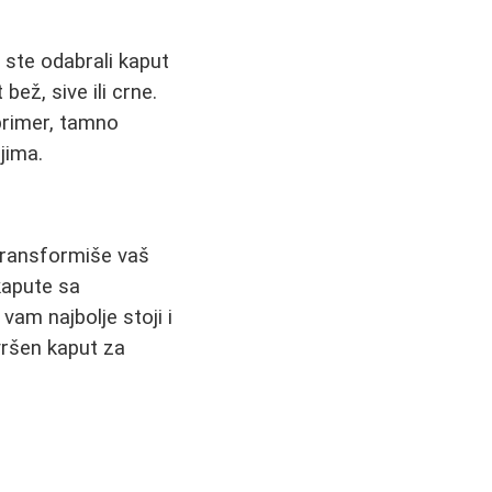
 ste odabrali kaput
ež, sive ili crne.
primer, tamno
jima.
 transformiše vaš
 kapute sa
vam najbolje stoji i
avršen kaput za