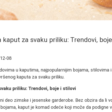
 kaput za svaku priliku: Trendovi, boje i
-12-08
dovima u kaputima, najpopularnijim bojama, stilovima i
vršenog kaputa za svaku priliku.
aku priliku: Trendovi, boje i stilovi
ni deo zimske i jesenske garderobe. Bez obzira da li vo
im bojama, kaput je komad odeće koji može da podigne vaš