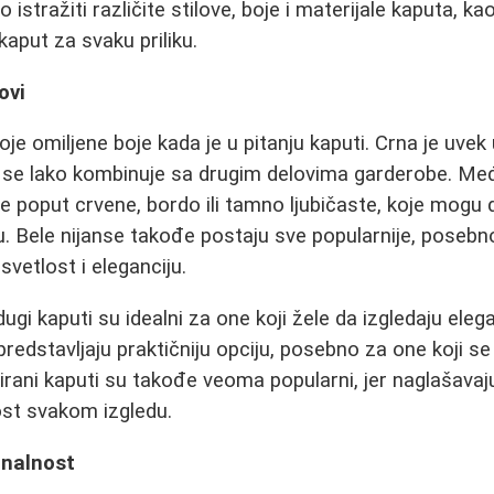
stražiti različite stilove, boje i materijale kaputa, ka
aput za svaku priliku.
ovi
oje omiljene boje kada je u pitanju kaputi. Crna je uvek
i se lako kombinuje sa drugim delovima garderobe. Međ
boje poput crvene, bordo ili tamno ljubičaste, koje mog
. Bele nijanse takođe postaju sve popularnije, poseb
svetlost i eleganciju.
dugi kaputi su idealni za one koji žele da izgledaju eleg
predstavljaju praktičniju opciju, posebno za one koji s
rani kaputi su takođe veoma popularni, jer naglašavaju
ost svakom izgledu.
onalnost