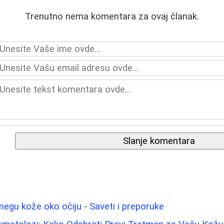
Trenutno nema komentara za ovaj članak.
Slanje komentara
negu kože oko očiju - Saveti i preporuke