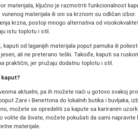
bor materijala, ključno je razmotriti funkcionalnost kap
d vunenog materijala ili oni sa krznom su odličan izbor
ćenja krzna, postoji mnogo alternativa od visokokvalitet
u istu toplotu i stil.
 kaputi od laganijih materijala poput pamuka ili poliest
 jesen, ali ne preterano teški. Takođe, kaputi sa rusko
praktični, jer pružaju dodatnu toplotu i stil.
n kaput?
veoma aktuelni, pa ih možete naći u gotovo svakoj pr
oput Zare i Benettona do lokalnih butika i buvljaka, i
no, možete se opredeliti za kapute sa kariranim uzorko
 volite da šivate, možete pokušati da sami napravite 
tetne materijale.