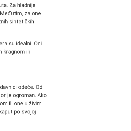
uta. Za hladnije
. Međutim, za one
nih sintetičkih
era su idealni. Oni
m kragnom ili
odavnici odeće. Od
zbor je ogroman. Ako
m ili one u živim
kaput po svojoj