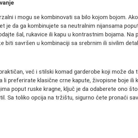
vanje
erzalni i mogu se kombinovati sa bilo kojom bojom. Ako
et je da ga kombinujete sa neutralnim nijansama poput b
dajte šal, rukavice ili kapu u kontrastnim bojama. Na 
e biti savršen u kombinaciji sa srebrnim ili sivilim detal
raktičan, već i stilski komad garderobe koji može da
a li preferirate klasične crne kapute, živopisne boje ili
jima poput ruske kragne, ključ je da odaberete ono što 
til. Sa toliko opcija na tržištu, sigurno ćete pronaći s