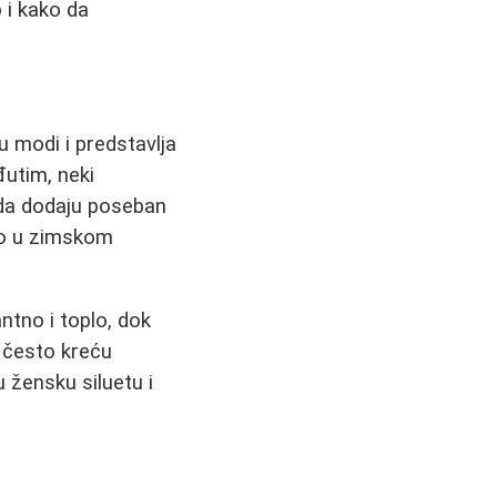
o i kako da
 u modi i predstavlja
utim, neki
u da dodaju poseban
no u zimskom
antno i toplo, dok
e često kreću
 žensku siluetu i