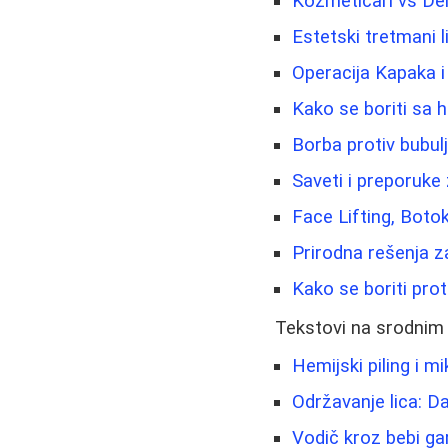
Kozmetičari vs De
Estetski tretmani li
Operacija Kapaka 
Kako se boriti sa 
Borba protiv bubulji
Saveti i preporuke 
Face Lifting, Boto
Prirodna rešenja za
Kako se boriti prot
Tekstovi na srodnim
Hemijski piling i 
Održavanje lica: D
Vodič kroz bebi ga