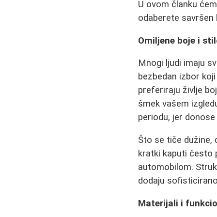
U ovom članku ćemo i
odaberete savršen k
Omiljene boje i stil
Mnogi ljudi imaju sv
bezbedan izbor koj
preferiraju življe 
šmek vašem izgledu
periodu, jer donose 
Što se tiče dužine, 
kratki kaputi često 
automobilom. Struki
dodaju sofisticiran
Materijali i funkci