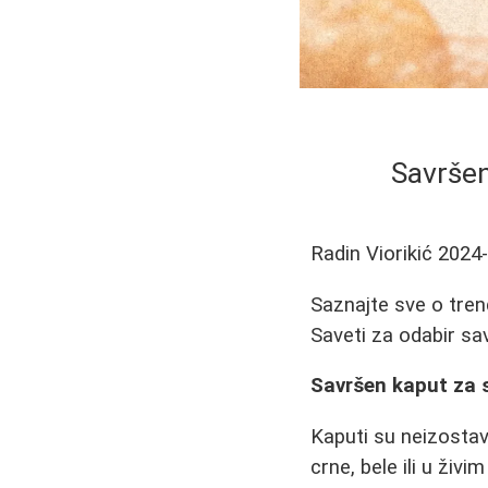
Savršen
Radin Viorikić
2024
Saznajte sve o tren
Saveti za odabir sa
Savršen kaput za sv
Kaputi su neizostav
crne, bele ili u živ