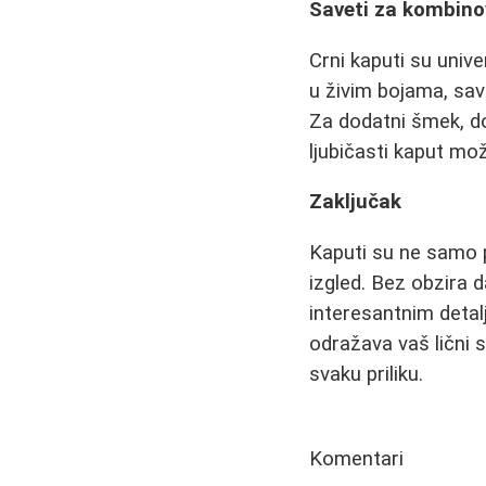
Saveti za kombino
Crni kaputi su univ
u živim bojama, sav
Za dodatni šmek, do
ljubičasti kaput mož
Zaključak
Kaputi su ne samo p
izgled. Bez obzira d
interesantnim detal
odražava vaš lični s
svaku priliku.
Komentari