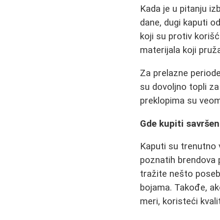
Kada je u pitanju iz
dane, dugi kaputi o
koji su protiv koriš
materijala koji pružaj
Za prelazne periode,
su dovoljno topli za
preklopima su veoma 
Gde kupiti savrše
Kaputi su trenutno 
poznatih brendova p
tražite nešto poseb
bojama. Takođe, ako
meri, koristeći kvali