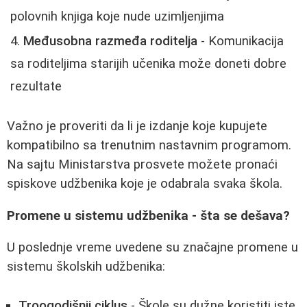
polovnih knjiga koje nude uzimljenjima
Međusobna razmeđa roditelja
- Komunikacija
sa roditeljima starijih učenika može doneti dobre
rezultate
Važno je proveriti da li je izdanje koje kupujete
kompatibilno sa trenutnim nastavnim programom.
Na sajtu Ministarstva prosvete možete pronaći
spiskove udžbenika koje je odabrala svaka škola.
Promene u sistemu udžbenika - šta se dešava?
U poslednje vreme uvedene su značajne promene u
sistemu školskih udžbenika:
Troogodišnji ciklus
- Škole su dužne koristiti iste