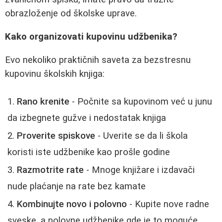
obrazloženje od školske uprave.
Kako organizovati kupovinu udžbenika?
Evo nekoliko praktičnih saveta za bezstresnu
kupovinu školskih knjiga:
Rano krenite
- Počnite sa kupovinom već u junu
da izbegnete gužve i nedostatak knjiga
Proverite spiskove
- Uverite se da li škola
koristi iste udžbenike kao prošle godine
Razmotrite rate
- Mnoge knjižare i izdavači
nude plaćanje na rate bez kamate
Kombinujte novo i polovno
- Kupite nove radne
sveske, a polovne udžbenike gde je to moguće