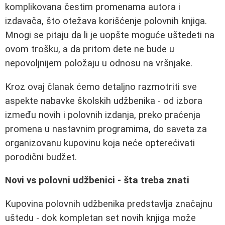
komplikovana čestim promenama autora i
izdavača, što otežava korišćenje polovnih knjiga.
Mnogi se pitaju da li je uopšte moguće uštedeti na
ovom trošku, a da pritom dete ne bude u
nepovoljnijem položaju u odnosu na vršnjake.
Kroz ovaj članak ćemo detaljno razmotriti sve
aspekte nabavke školskih udžbenika - od izbora
između novih i polovnih izdanja, preko praćenja
promena u nastavnim programima, do saveta za
organizovanu kupovinu koja neće opterećivati
porodični budžet.
Novi vs polovni udžbenici - šta treba znati
Kupovina polovnih udžbenika predstavlja značajnu
uštedu - dok kompletan set novih knjiga može