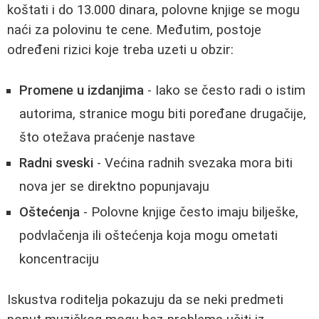
koštati i do 13.000 dinara, polovne knjige se mogu
naći za polovinu te cene. Međutim, postoje
određeni rizici koje treba uzeti u obzir:
Promene u izdanjima
- Iako se često radi o istim
autorima, stranice mogu biti poređane drugačije,
što otežava praćenje nastave
Radni sveski
- Većina radnih svezaka mora biti
nova jer se direktno popunjavaju
Oštećenja
- Polovne knjige često imaju bilješke,
podvlačenja ili oštećenja koja mogu ometati
koncentraciju
Iskustva roditelja pokazuju da se neki predmeti