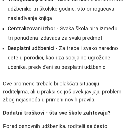
udžbenike tri školske godine, što omogućava
nasleđivanje knjiga
Centralizovani izbor
- Svaka škola bira između
tri ponuđena izdavača za svaki predmet
Besplatni udžbenici
- Za treće i svako naredno
dete u porodici, kao i za socijalno ugrožene
učenike, predviđeni su besplatni udžbenici
Ove promene trebale bi olakšati situaciju
roditeljima, ali u praksi se još uvek javljaju problemi
zbog nejasnoća u primeni novih pravila.
Dodatni troškovi - šta sve škole zahtevaju?
Pored osnovnih udžbenika, roditelji se često