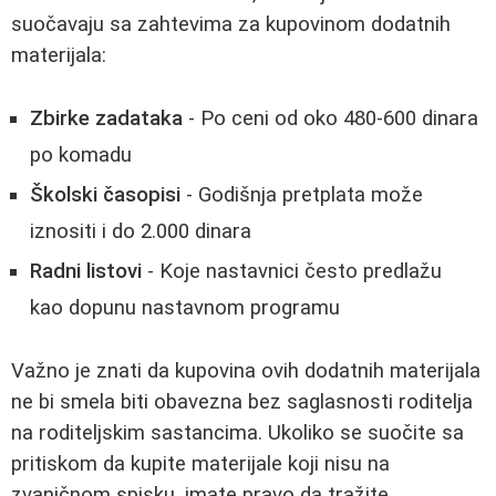
suočavaju sa zahtevima za kupovinom dodatnih
materijala:
Zbirke zadataka
- Po ceni od oko 480-600 dinara
po komadu
Školski časopisi
- Godišnja pretplata može
iznositi i do 2.000 dinara
Radni listovi
- Koje nastavnici često predlažu
kao dopunu nastavnom programu
Važno je znati da kupovina ovih dodatnih materijala
ne bi smela biti obavezna bez saglasnosti roditelja
na roditeljskim sastancima. Ukoliko se suočite sa
pritiskom da kupite materijale koji nisu na
zvaničnom spisku, imate pravo da tražite