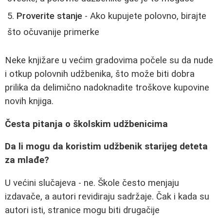
Proverite stanje
- Ako kupujete polovno, birajte
što očuvanije primerke
Neke knjižare u većim gradovima počele su da nude
i otkup polovnih udžbenika, što može biti dobra
prilika da delimično nadoknadite troškove kupovine
novih knjiga.
Česta pitanja o školskim udžbenicima
Da li mogu da koristim udžbenik starijeg deteta
za mlađe?
U većini slučajeva - ne. Škole često menjaju
izdavače, a autori revidiraju sadržaje. Čak i kada su
autori isti, stranice mogu biti drugačije