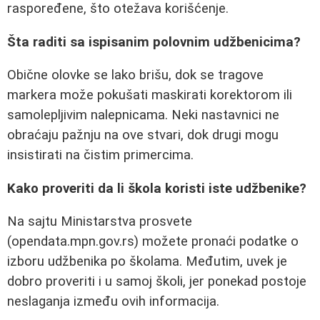
raspoređene, što otežava korišćenje.
Šta raditi sa ispisanim polovnim udžbenicima?
Obične olovke se lako brišu, dok se tragove
markera može pokušati maskirati korektorom ili
samolepljivim nalepnicama. Neki nastavnici ne
obraćaju pažnju na ove stvari, dok drugi mogu
insistirati na čistim primercima.
Kako proveriti da li škola koristi iste udžbenike?
Na sajtu Ministarstva prosvete
(opendata.mpn.gov.rs) možete pronaći podatke o
izboru udžbenika po školama. Međutim, uvek je
dobro proveriti i u samoj školi, jer ponekad postoje
neslaganja između ovih informacija.