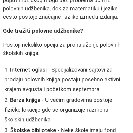
poput muzičkog mogu bez problema učiti iz
polovnih udžbenika, dok za matematiku i jezike
često postoje značajne razlike između izdanja.
Gde tražiti polovne udžbenike?
Postoji nekoliko opcija za pronalaženje polovnih
školskih knjiga:
Internet oglasi
- Specijalizovani sajtovi za
prodaju polovnih knjiga postaju posebno aktivni
krajem avgusta i početkom septembra
Berza knjiga
- U većim gradovima postoje
fizičke lokacije gde se organizuje razmena
školskih udžbenika
Školske biblioteke
- Neke škole imaju fond