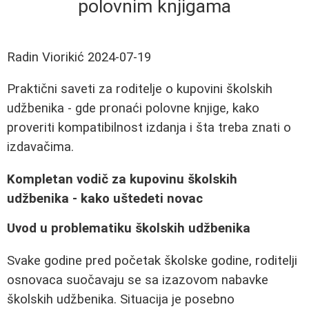
polovnim knjigama
Radin Viorikić
2024-07-19
Praktični saveti za roditelje o kupovini školskih
udžbenika - gde pronaći polovne knjige, kako
proveriti kompatibilnost izdanja i šta treba znati o
izdavačima.
Kompletan vodič za kupovinu školskih
udžbenika - kako uštedeti novac
Uvod u problematiku školskih udžbenika
Svake godine pred početak školske godine, roditelji
osnovaca suočavaju se sa izazovom nabavke
školskih udžbenika. Situacija je posebno