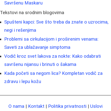
Savršenu Maskaru
Tekstovi na srodnim blogovima
Spušteni kapci: Sve što treba da znate o uzrocima,
negi i rešenjima
Problemi sa cirkulacijom i proširenim venama:
Saveti za ublažavanje simptoma
Vodič kroz svet lakova za nokte: Kako odabrati
savršenu nijansu i brinuti o šakama
Kada početi sa negom lica? Kompletan vodič za
zdravu i lepu kožu
O nama
|
Kontakt
|
Politika privatnosti
|
Uslovi