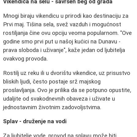
Vikendica na selu - savršen beg od grada
Mnogi biraju vikendicu u prirodi kao destinaciju za
Prvi maj. Tišina sela, svež vazduh i mogućnost
rostiljanja čine ovu opciju veoma popularnom. "Ove
godine smo prvi put u našoj kućici na Dunavu -
prava sloboda i uživanje", kaže jedan od ljubitelja
ovakvog provoda.
Rostilj uz reku ili u dvorištu vikendice, uz prisustvo
bliskih ljudi, često postaje srž majskog
proslavljanja. Ovo je prilika da se potpuno opustite,
udaljite od svakodnevnih obaveza i uživate u
jednostavnim životnim zadovoljstvima.
Splav - druženje na vodi
Za ljubitelje vode, provod na splavu može biti