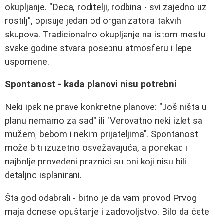
okupljanje. "Deca, roditelji, rodbina - svi zajedno uz
rostilj", opisuje jedan od organizatora takvih
skupova. Tradicionalno okupljanje na istom mestu
svake godine stvara posebnu atmosferu i lepe
uspomene.
Spontanost - kada planovi nisu potrebni
Neki ipak ne prave konkretne planove: "Još ništa u
planu nemamo za sad" ili "Verovatno neki izlet sa
mužem, bebom i nekim prijateljima". Spontanost
može biti izuzetno osvežavajuća, a ponekad i
najbolje provedeni praznici su oni koji nisu bili
detaljno isplanirani.
Šta god odabrali - bitno je da vam provod Prvog
maja donese opuštanje i zadovoljstvo. Bilo da ćete