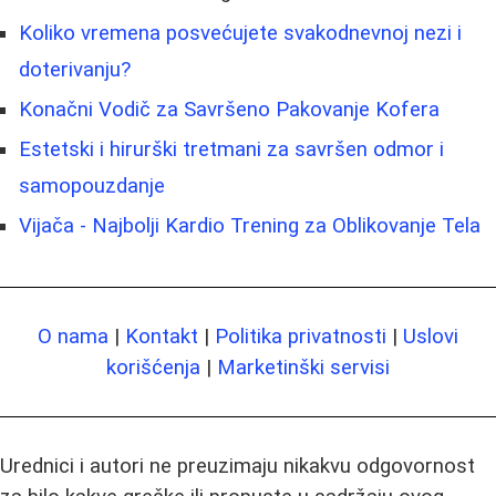
Koliko vremena posvećujete svakodnevnoj nezi i
doterivanju?
Konačni Vodič za Savršeno Pakovanje Kofera
Estetski i hirurški tretmani za savršen odmor i
samopouzdanje
Vijača - Najbolji Kardio Trening za Oblikovanje Tela
O nama
|
Kontakt
|
Politika privatnosti
|
Uslovi
korišćenja
|
Marketinški servisi
Urednici i autori ne preuzimaju nikakvu odgovornost