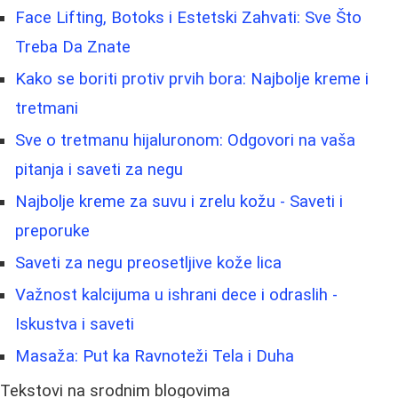
Face Lifting, Botoks i Estetski Zahvati: Sve Što
Treba Da Znate
Kako se boriti protiv prvih bora: Najbolje kreme i
tretmani
Sve o tretmanu hijaluronom: Odgovori na vaša
pitanja i saveti za negu
Najbolje kreme za suvu i zrelu kožu - Saveti i
preporuke
Saveti za negu preosetljive kože lica
Važnost kalcijuma u ishrani dece i odraslih -
Iskustva i saveti
Masaža: Put ka Ravnoteži Tela i Duha
Tekstovi na srodnim blogovima