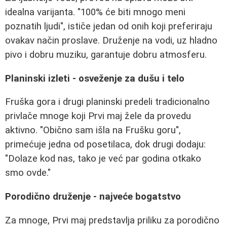
idealna varijanta. "100% će biti mnogo meni
poznatih ljudi", ističe jedan od onih koji preferiraju
ovakav način proslave. Druženje na vodi, uz hladno
pivo i dobru muziku, garantuje dobru atmosferu.
Planinski izleti - osveženje za dušu i telo
Fruška gora i drugi planinski predeli tradicionalno
privlače mnoge koji Prvi maj žele da provedu
aktivno. "Obično sam išla na Frušku goru",
primećuje jedna od posetilaca, dok drugi dodaju:
"Dolaze kod nas, tako je već par godina otkako
smo ovde."
Porodično druženje - najveće bogatstvo
Za mnoge, Prvi maj predstavlja priliku za porodično