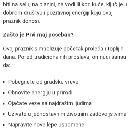
biti na selu, na planini, na vodi ili kod kuće, ključ je u
dobrom društvu i pozitivnoj energiji koju ovaj
praznik donosi.
Zašto je Prvi maj poseban?
Ovaj praznik simbolizuje početak proleća i toplijih
dana. Pored tradicionalnih proslava, on nudi šansu
da:
Pobegnete od gradske vreve
Obnovite energiju u prirodi
Ojačate veze sa najdražim ljudima
Uživate u jednostavnim životnim zadovoljstvima
Napravite nove lepe uspomene