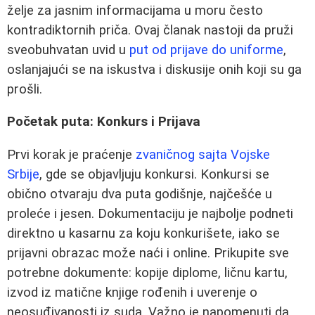
želje za jasnim informacijama u moru često
kontradiktornih priča. Ovaj članak nastoji da pruži
sveobuhvatan uvid u
put od prijave do uniforme
,
oslanjajući se na iskustva i diskusije onih koji su ga
prošli.
Početak puta: Konkurs i Prijava
Prvi korak je praćenje
zvaničnog sajta Vojske
Srbije
, gde se objavljuju konkursi. Konkursi se
obično otvaraju dva puta godišnje, najčešće u
proleće i jesen. Dokumentaciju je najbolje podneti
direktno u kasarnu za koju konkurišete, iako se
prijavni obrazac može naći i online. Prikupite sve
potrebne dokumente: kopije diplome, ličnu kartu,
izvod iz matične knjige rođenih i uverenje o
neosuđivanosti iz suda. Važno je napomenuti da