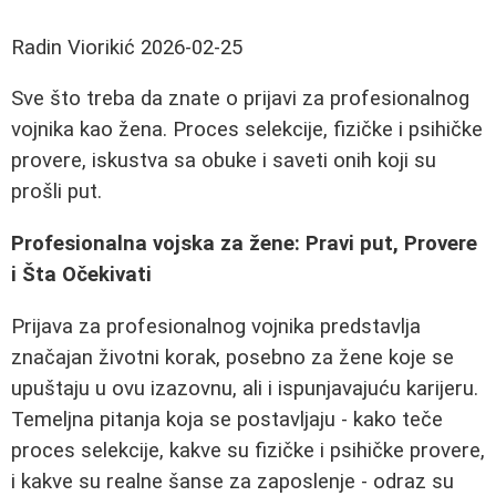
Radin Viorikić
2026-02-25
Sve što treba da znate o prijavi za profesionalnog
vojnika kao žena. Proces selekcije, fizičke i psihičke
provere, iskustva sa obuke i saveti onih koji su
prošli put.
Profesionalna vojska za žene: Pravi put, Provere
i Šta Očekivati
Prijava za profesionalnog vojnika predstavlja
značajan životni korak, posebno za žene koje se
upuštaju u ovu izazovnu, ali i ispunjavajuću karijeru.
Temeljna pitanja koja se postavljaju - kako teče
proces selekcije, kakve su fizičke i psihičke provere,
i kakve su realne šanse za zaposlenje - odraz su