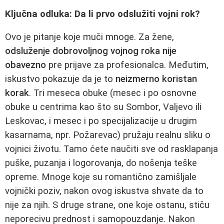
Ključna odluka: Da li prvo odslužiti vojni rok?
Ovo je pitanje koje muči mnoge. Za žene,
odsluženje dobrovoljnog vojnog roka nije
obavezno
pre prijave za profesionalca. Međutim,
iskustvo pokazuje da je to
neizmerno koristan
korak
. Tri meseca obuke (mesec i po osnovne
obuke u centrima kao što su Sombor, Valjevo ili
Leskovac, i mesec i po specijalizacije u drugim
kasarnama, npr. Požarevac) pružaju realnu sliku o
vojnici životu. Tamo ćete naučiti sve od rasklapanja
puške, puzanja i logorovanja, do nošenja teške
opreme. Mnoge koje su romantično zamišljale
vojnički poziv, nakon ovog iskustva shvate da to
nije za njih. S druge strane, one koje ostanu, stiču
neporecivu prednost i samopouzdanje. Nakon