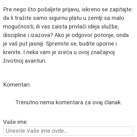
Pre nego što pošaljete prijavu, iskreno se zapitajte:
da li tražite samo sigurnu platu u zemlji sa malo
mogućnosti, ili vas zaista privlači ideja službe,
discipline i izazova? Ako je odgovor potonje, onda
je vaš put jasniji. Spremite se, budite uporne i
krenite. I neka vam je sreća u ovoj značajnoj
životnoj avanturi.
Komentari
Trenutno nema komentara za ovaj članak.
Vaše ime: