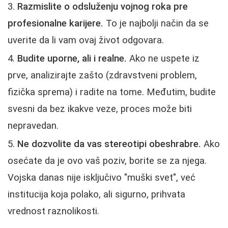
Razmislite o odsluženju vojnog roka pre
profesionalne karijere.
To je najbolji način da se
uverite da li vam ovaj život odgovara.
Budite uporne, ali i realne.
Ako ne uspete iz
prve, analizirajte zašto (zdravstveni problem,
fizička sprema) i radite na tome. Međutim, budite
svesni da bez ikakve veze, proces može biti
nepravedan.
Ne dozvolite da vas stereotipi obeshrabre.
Ako
osećate da je ovo vaš poziv, borite se za njega.
Vojska danas nije isključivo "muški svet", već
institucija koja polako, ali sigurno, prihvata
vrednost raznolikosti.