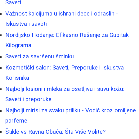
Saveti
Važnost kalcijuma u ishrani dece i odraslih -
Iskustva i saveti
Nordijsko Hodanje: Efikasno Rešenje za Gubitak
Kilograma
Saveti za savršenu šminku
Kozmetički salon: Saveti, Preporuke i Iskustva
Korisnika
Najbolji losioni i mleka za osetljivu i suvu kožu:
Saveti i preporuke
Najbolji mirisi za svaku priliku - Vodič kroz omiljene
parfeme
Štikle vs Ravna Obuća: Šta Više Volite?