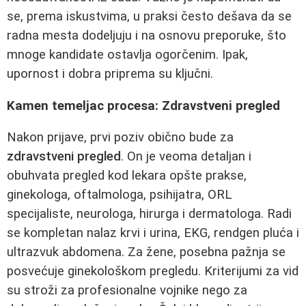
se, prema iskustvima, u praksi često dešava da se
radna mesta dodeljuju i na osnovu preporuke, što
mnoge kandidate ostavlja ogorčenim. Ipak,
upornost i dobra priprema su ključni.
Kamen temeljac procesa: Zdravstveni pregled
Nakon prijave, prvi poziv obično bude za
zdravstveni pregled
. On je veoma detaljan i
obuhvata pregled kod lekara opšte prakse,
ginekologa, oftalmologa, psihijatra, ORL
specijaliste, neurologa, hirurga i dermatologa. Radi
se kompletan nalaz krvi i urina, EKG, rendgen pluća i
ultrazvuk abdomena. Za žene, posebna pažnja se
posvećuje ginekološkom pregledu. Kriterijumi za vid
su stroži za profesionalne vojnike nego za