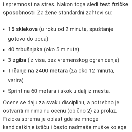
i spremnost na stres. Nakon toga sledi
test fizičke
sposobnosti
. Za žene standardni zahtevi su:
15 sklekova
(u roku od 2 minuta, spuštanje
gotovo do poda)
40 trbušnjaka
(oko 5 minuta)
3 zgiba
(iz visa, bez vremenskog ograničenja)
Trčanje na 2400 metara
(za oko 12 minuta,
varira)
Sprint na 60 metara i skok u dalj iz mesta.
Ocene se daju za svaku disciplinu, a potrebno je
ostvariti minimalnu ocenu (obično 2) za prolaz.
Fizička sprema je oblast gde se mnoge
kandidatkinje ističu i često nadmaše muške kolege.