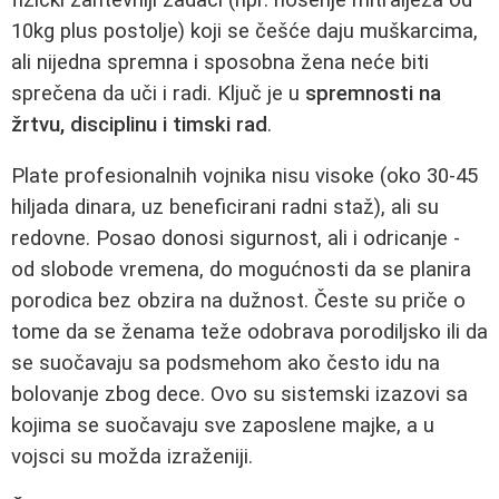
10kg plus postolje) koji se češće daju muškarcima,
ali nijedna spremna i sposobna žena neće biti
sprečena da uči i radi. Ključ je u
spremnosti na
žrtvu, disciplinu i timski rad
.
Plate profesionalnih vojnika nisu visoke (oko 30-45
hiljada dinara, uz beneficirani radni staž), ali su
redovne. Posao donosi sigurnost, ali i odricanje -
od slobode vremena, do mogućnosti da se planira
porodica bez obzira na dužnost. Česte su priče o
tome da se ženama teže odobrava porodiljsko ili da
se suočavaju sa podsmehom ako često idu na
bolovanje zbog dece. Ovo su sistemski izazovi sa
kojima se suočavaju sve zaposlene majke, a u
vojsci su možda izraženiji.