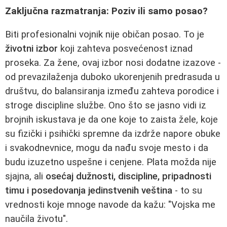
Zaključna razmatranja: Poziv ili samo posao?
Biti profesionalni vojnik nije običan posao. To je
životni izbor
koji zahteva posvećenost iznad
proseka. Za žene, ovaj izbor nosi dodatne izazove -
od prevazilaženja duboko ukorenjenih predrasuda u
društvu, do balansiranja između zahteva porodice i
stroge discipline službe. Ono što se jasno vidi iz
brojnih iskustava je da one koje to zaista žele, koje
su fizički i psihički spremne da izdrže napore obuke
i svakodnevnice, mogu da nađu svoje mesto i da
budu izuzetno uspešne i cenjene. Plata možda nije
sjajna, ali
osećaj dužnosti, discipline, pripadnosti
timu i posedovanja jedinstvenih veština
- to su
vrednosti koje mnoge navode da kažu: "Vojska me
naučila životu".