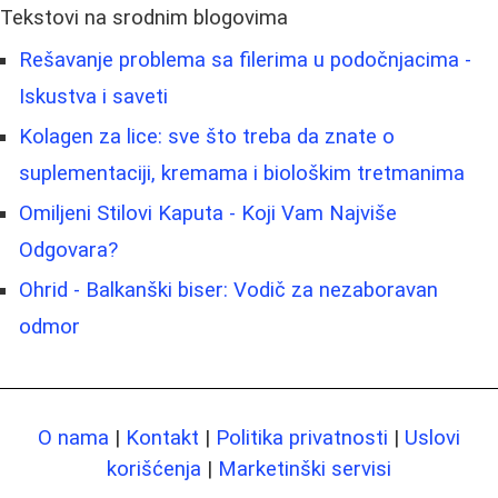
Tekstovi na srodnim blogovima
Rešavanje problema sa filerima u podočnjacima -
Iskustva i saveti
Kolagen za lice: sve što treba da znate o
suplementaciji, kremama i biološkim tretmanima
Omiljeni Stilovi Kaputa - Koji Vam Najviše
Odgovara?
Ohrid - Balkanški biser: Vodič za nezaboravan
odmor
O nama
|
Kontakt
|
Politika privatnosti
|
Uslovi
korišćenja
|
Marketinški servisi