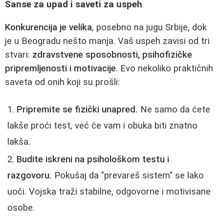
Šanse za upad i saveti za uspeh
Konkurencija je velika
, posebno na jugu Srbije, dok
je u Beogradu nešto manja. Vaš uspeh zavisi od tri
stvari:
zdravstvene sposobnosti, psihofizičke
pripremljenosti i motivacije
. Evo nekoliko praktičnih
saveta od onih koji su prošli:
Pripremite se fizički unapred.
Ne samo da ćete
lakše proći test, već će vam i obuka biti znatno
lakša.
Budite iskreni na psihološkom testu i
razgovoru.
Pokušaj da "prevareš sistem" se lako
uoči. Vojska traži stabilne, odgovorne i motivisane
osobe.