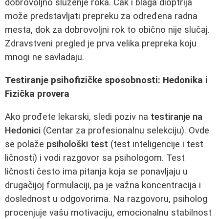
dobrovoljno služenje roka. Čak i blaga dioptrija
može predstavljati prepreku za određena radna
mesta, dok za dobrovoljni rok to obično nije slučaj.
Zdravstveni pregled je prva velika prepreka koju
mnogi ne savladaju.
Testiranje psihofizičke sposobnosti: Hedonika i
Fizička provera
Ako prođete lekarski, sledi poziv na
testiranje na
Hedonici
(Centar za profesionalnu selekciju). Ovde
se polaže
psihološki test
(test inteligencije i test
ličnosti) i vodi razgovor sa psihologom. Test
ličnosti često ima pitanja koja se ponavljaju u
drugačijoj formulaciji, pa je važna koncentracija i
doslednost u odgovorima. Na razgovoru, psiholog
procenjuje vašu motivaciju, emocionalnu stabilnost