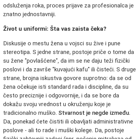
odsluženja roka, proces prijave za profesionalca je
znatno jednostavniji.
Život u uniformi: Šta vas zaista čeka?
Diskusije o mestu žena u vojsci su žive i pune
stereotipa. S jedne strane, postoje priče o tome da
su žene "povlašćene", da im se ne daju teži fizički
poslovi i da završe "kuvajući kafu" ili čisteći. S druge
strane, brojna iskustva govore suprotno: da se od
žena očekuje isti standard rada i discipline, da su
često preciznije i odgovornije, i da se bore da
dokažu svoju vrednost u okruženju koje je
tradicionalno muško.
Stvarnost je negde između
.
Da, ponekad ćete čistiti ili obavljati administrativne
poslove - ali to rade i muški kolege. Da, postoje
fizički zahtevniji zadaci (npr. nošenje mitraljeza od