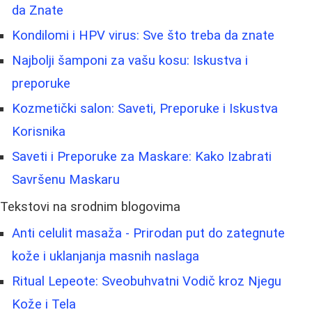
da Znate
Kondilomi i HPV virus: Sve što treba da znate
Najbolji šamponi za vašu kosu: Iskustva i
preporuke
Kozmetički salon: Saveti, Preporuke i Iskustva
Korisnika
Saveti i Preporuke za Maskare: Kako Izabrati
Savršenu Maskaru
Tekstovi na srodnim blogovima
Anti celulit masaža - Prirodan put do zategnute
kože i uklanjanja masnih naslaga
Ritual Lepeote: Sveobuhvatni Vodič kroz Njegu
Kože i Tela