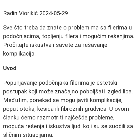
Radin Viorikić
2024-05-29
Sve što treba da znate o problemima sa filerima u
podočnjacima, topljenju filera i mogućim rešenjima.
Pročitajte iskustva i savete za rešavanje
komplikacija.
Uvod
Popunjavanje podočnjaka filerima je estetski
postupak koji može značajno poboljšati izgled lica.
Međutim, ponekad se mogu javiti komplikacije,
poput otoka, kesica ili fibroznih grudvica. U ovom
članku ćemo razmotriti najčešće probleme,
moguća rešenja i iskustva ljudi koji su se suočili sa
sličnim situacijama.