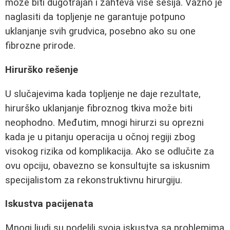
može biti dugotrajan i zahteva više sesija. Važno je
naglasiti da topljenje ne garantuje potpuno
uklanjanje svih grudvica, posebno ako su one
fibrozne prirode.
Hirurško rešenje
U slučajevima kada topljenje ne daje rezultate,
hirurško uklanjanje fibroznog tkiva može biti
neophodno. Međutim, mnogi hirurzi su oprezni
kada je u pitanju operacija u očnoj regiji zbog
visokog rizika od komplikacija. Ako se odlučite za
ovu opciju, obavezno se konsultujte sa iskusnim
specijalistom za rekonstruktivnu hirurgiju.
Iskustva pacijenata
Mnogi ljudi su podelili svoja iskustva sa problemima