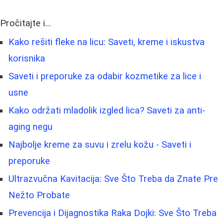
Pročitajte i...
Kako rešiti fleke na licu: Saveti, kreme i iskustva
korisnika
Saveti i preporuke za odabir kozmetike za lice i
usne
Kako održati mladolik izgled lica? Saveti za anti-
aging negu
Najbolje kreme za suvu i zrelu kožu - Saveti i
preporuke
Ultrazvučna Kavitacija: Sve Što Treba da Znate Pre
Nežto Probate
Prevencija i Dijagnostika Raka Dojki: Sve Što Treba