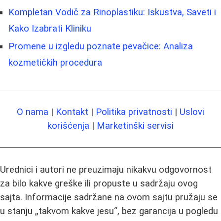
Kompletan Vodič za Rinoplastiku: Iskustva, Saveti i
Kako Izabrati Kliniku
Promene u izgledu poznate pevačice: Analiza
kozmetičkih procedura
O nama
|
Kontakt
|
Politika privatnosti
|
Uslovi
korišćenja
|
Marketinški servisi
Urednici i autori ne preuzimaju nikakvu odgovornost
za bilo kakve greške ili propuste u sadržaju ovog
sajta. Informacije sadržane na ovom sajtu pružaju se
u stanju „takvom kakve jesu“, bez garancija u pogledu