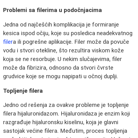
Problemi sa filerima u podočnjacima
Jedna od najčešćih komplikacija je formiranje
kesica ispod očiju, koje su posledica neadekvatnog
filer
a ili pogrešne aplikacije. Filer može da povuče
vodu i stvori otekline, što rezultira viskom kože
koja se ne resorbuje. U nekim slučajevima, filer
može da fibrizira, odnosno da stvori čvrste
grudvice koje se mogu napipati u očnoj duplji.
Topljenje filera
Jedno od rešenja za ovakve probleme je topljenje
filera hijaluronidazom. Hijaluronidaza je enzim koji
razgrađuje hijaluronsku kiselinu, koja je glavni
sastojak većine filera. Međutim, proces topljenja