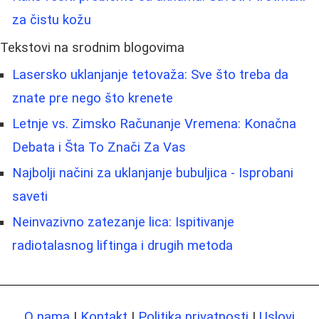
za čistu kožu
Tekstovi na srodnim blogovima
Lasersko uklanjanje tetovaža: Sve što treba da
znate pre nego što krenete
Letnje vs. Zimsko Računanje Vremena: Konačna
Debata i Šta To Znači Za Vas
Najbolji načini za uklanjanje bubuljica - Isprobani
saveti
Neinvazivno zatezanje lica: Ispitivanje
radiotalasnog liftinga i drugih metoda
O nama
|
Kontakt
|
Politika privatnosti
|
Uslovi