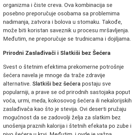
organizma i čiste creva. Ova kombinacija se
posebno preporučuje osobama sa problemima
nadimanja, zatvora i bolova u stomaku. Takođe,
može biti koristan saveznik u procesu mršavljenja.
Međutim, ne preporučuje se trudnicama i dojiljama.
Prirodni Zaslađivači i Slatkiši bez Šećera
Svest o štetnim efektima prekomerne potrošnje
šećera navela je mnoge da traže zdravije
alternative.
Slatkiši bez šećera
postaju sve
popularniji, a prave se od prirodnih sastojaka poput
voća, urmi, meda, kokosovog šećera ili nekalorijskih
zaslađivača kao što je stevija. Ovi deserti pružaju
mogućnost da se zadovolji želja za slatkim bez
unošenja praznih kalorija i štetnih efekata po zube i
nivo šećera u krvi. Međutim, i ovde je važna