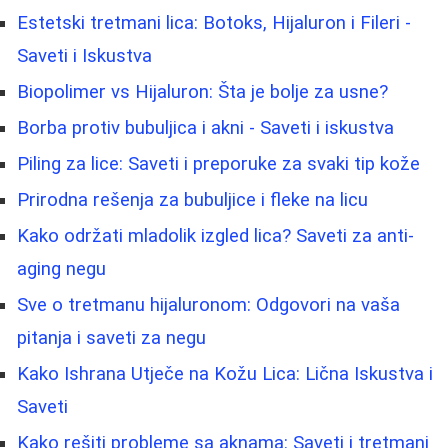
Estetski tretmani lica: Botoks, Hijaluron i Fileri -
Saveti i Iskustva
Biopolimer vs Hijaluron: Šta je bolje za usne?
Borba protiv bubuljica i akni - Saveti i iskustva
Piling za lice: Saveti i preporuke za svaki tip kože
Prirodna rešenja za bubuljice i fleke na licu
Kako održati mladolik izgled lica? Saveti za anti-
aging negu
Sve o tretmanu hijaluronom: Odgovori na vaša
pitanja i saveti za negu
Kako Ishrana Utječe na Kožu Lica: Lična Iskustva i
Saveti
Kako rešiti probleme sa aknama: Saveti i tretmani