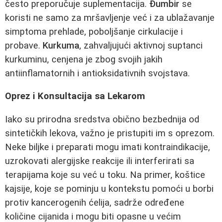
često preporučuje suplementacija.
Đumbir
se
koristi ne samo za mršavljenje već i za ublažavanje
simptoma prehlade, poboljšanje cirkulacije i
probave.
Kurkuma
, zahvaljujući aktivnoj suptanci
kurkuminu, cenjena je zbog svojih jakih
antiinflamatornih i antioksidativnih svojstava.
Oprez i Konsultacija sa Lekarom
Iako su prirodna sredstva obično bezbednija od
sintetičkih lekova, važno je pristupiti im s oprezom.
Neke biljke i preparati mogu imati kontraindikacije,
uzrokovati alergijske reakcije ili interferirati sa
terapijama koje su već u toku. Na primer, koštice
kajsije, koje se pominju u kontekstu pomoći u borbi
protiv kancerogenih ćelija, sadrže određene
količine cijanida i mogu biti opasne u većim