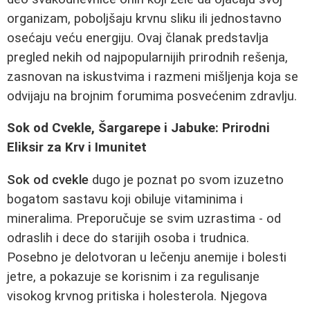
organizam, poboljšaju krvnu sliku ili jednostavno
osećaju veću energiju. Ovaj članak predstavlja
pregled nekih od najpopularnijih prirodnih rešenja,
zasnovan na iskustvima i razmeni mišljenja koja se
odvijaju na brojnim forumima posvećenim zdravlju.
Sok od Cvekle, Šargarepe i Jabuke: Prirodni
Eliksir za Krv i Imunitet
Sok od cvekle
dugo je poznat po svom izuzetno
bogatom sastavu koji obiluje vitaminima i
mineralima. Preporučuje se svim uzrastima - od
odraslih i dece do starijih osoba i trudnica.
Posebno je delotvoran u lečenju anemije i bolesti
jetre, a pokazuje se korisnim i za regulisanje
visokog krvnog pritiska i holesterola. Njegova