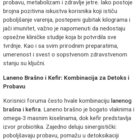
probavu, metabolizam i zdravlje jetre. Iako postoje
brojna pozitivna iskustva korisnika koji ističu
poboljšanje varenja, postepeni gubitak kilograma i
jači imunitet, važno je napomenuti da nedostaju
opsežne kliničke studije koja bi potvrdila sve
tvrdnje. Kao i sa svim prirodnim preparatima,
umerenost i svest o sopstvenom zdravstvenom
stanju su ključni.
Laneno Brašno i Kefir: Kombinacija za Detoks i
Probavu
Korisnici foruma često hvale kombinaciju
lanenog
brašna i kefira
. Laneno brašno je bogato vlaknima i
omega-3 masnim kiselinama, dok kefir predstavlja
izvor probiotika. Zajedno deluju sinergistički:
poboljšavaju probavu, pomažu u detoksikaciji