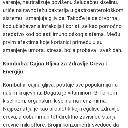
varenje, neutralizuje povišenu želudačnu kiselinu,
utiče na ravnotežu bakterija u gastroenterološkom
sistemu i smanjuje gljivice. Takođe je delotvorna
kod ublažavanja infekcija i koristi se kao pomoćno
sredstvo kod bolesti imunološkog sistema. Među
prvim efektima koje korisnici primećuju su
smanjenje umora, stresa, bolja probava i svež dah.
Kombuha: Čajna Gljiva za Zdravlje Creva i
Energiju
Kombuha
, čajna gljiva, postaje sve popularnija i u
našim krajevima. Bogata je vitaminom B, folnom
kiselinom, organskim kiselinama i enzimima.
Najpoznatija je kao probiotik koji reguliše zdravlje
creva, a dobar imunitet direktno zavisi od stanja
crevne mikroflore. Brojni konzumenti svedoče da