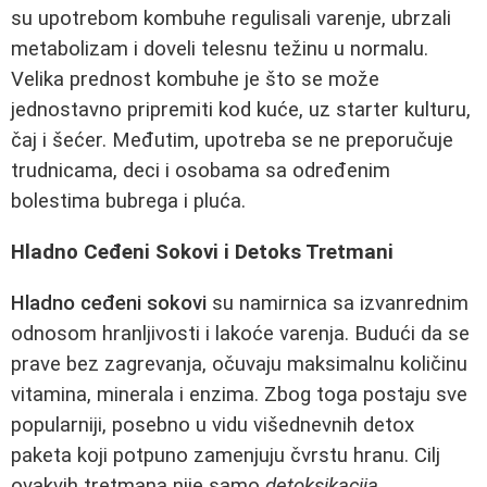
su upotrebom kombuhe regulisali varenje, ubrzali
metabolizam i doveli telesnu težinu u normalu.
Velika prednost kombuhe je što se može
jednostavno pripremiti kod kuće, uz starter kulturu,
čaj i šećer. Međutim, upotreba se ne preporučuje
trudnicama, deci i osobama sa određenim
bolestima bubrega i pluća.
Hladno Ceđeni Sokovi i Detoks Tretmani
Hladno ceđeni sokovi
su namirnica sa izvanrednim
odnosom hranljivosti i lakoće varenja. Budući da se
prave bez zagrevanja, očuvaju maksimalnu količinu
vitamina, minerala i enzima. Zbog toga postaju sve
popularniji, posebno u vidu višednevnih detox
paketa koji potpuno zamenjuju čvrstu hranu. Cilj
ovakvih tretmana nije samo
detoksikacija