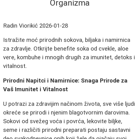
Organizma
Radin Viorikić
2026-01-28
Istražite moć prirodnih sokova, biljaka i namirnica
za zdravlje. Otkrijte benefite soka od cvekle, aloe
vere, kombuhe i mnogih drugih za imunitet, detoks i
vitalnost.
Prirodni Napitci i Namirnice: Snaga Prirode za
Vaš Imunitet i Vitalnost
U potrazi za zdravijim načinom života, sve više ljudi
okreće se prirodi i njenim blagotvornim darovima.
Sokovi od svežeg voća i povrća, lekovite biljke,
seme i različiti prirodni preparati postaju sastavni
deo svakodnevnice onih koji žele da ojačaju svoj