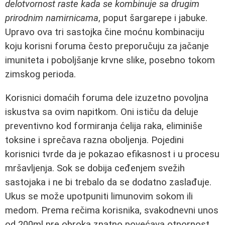
delotvornost raste kada se kombinuje sa drugim
prirodnim namirnicama
, poput šargarepe i jabuke.
Upravo ova tri sastojka čine moćnu kombinaciju
koju korisni foruma često preporučuju za jačanje
imuniteta i poboljšanje krvne slike, posebno tokom
zimskog perioda.
Korisnici domaćih foruma dele izuzetno povoljna
iskustva sa ovim napitkom. Oni ističu da deluje
preventivno kod formiranja ćelija raka, eliminiše
toksine i sprečava razna oboljenja. Pojedini
korisnici tvrde da je pokazao efikasnost i u procesu
mršavljenja. Sok se dobija ceđenjem svežih
sastojaka i ne bi trebalo da se dodatno zaslađuje.
Ukus se može upotpuniti limunovim sokom ili
medom. Prema rečima korisnika, svakodnevni unos
od 200ml pre obroka znatno povećava otpornost