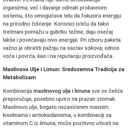
organizma
, već i davanje odmah probavnom
sistemu, što omogućava telu da fokusira energiju
na prirodno čišćenje. Korisnici ističu da takvi
tretmani pomažu u gubitku težine, daju osećaj
lakše i povećavaju nivo energije. Pri izboru paketa
važno je obratiti pažnju na sastav sokova, odnos
voća i povrća, kao i na reputaciju proizvođača.
Maslinovo Ulje i Limun: Sredozemna Tradicija za
Metabolizam
Kombinacija
maslinovog ulja i limuna
sve se češće
preporučuje, posebno ujutro na prazan stomak.
Maslinovo ulje, bogato nezasićenim masnim
kiselinama i antioksidansima, u kombinaciji sa
vitaminom C iz limuna, može pozitivno uticati na