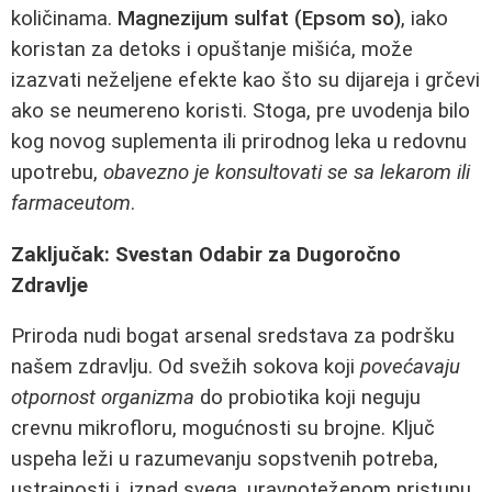
količinama.
Magnezijum sulfat (Epsom so)
, iako
koristan za detoks i opuštanje mišića, može
izazvati neželjene efekte kao što su dijareja i grčevi
ako se neumereno koristi. Stoga, pre uvodenja bilo
kog novog suplementa ili prirodnog leka u redovnu
upotrebu,
obavezno je konsultovati se sa lekarom ili
farmaceutom
.
Zaključak: Svestan Odabir za Dugoročno
Zdravlje
Priroda nudi bogat arsenal sredstava za podršku
našem zdravlju. Od svežih sokova koji
povećavaju
otpornost organizma
do probiotika koji neguju
crevnu mikrofloru, mogućnosti su brojne. Ključ
uspeha leži u razumevanju sopstvenih potreba,
ustrajnosti i, iznad svega, uravnoteženom pristupu.