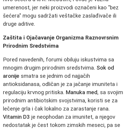
umerenost, jer neki proizvodi označeni kao "bez
šećera" mogu sadržati veštačke zaslađivače ili
druge aditive.
Zaštita i Ojačavanje Organizma Raznovrsnim
Prirodnim Sredstvima
Pored navedenih, forumi obiluju iskustvima sa
mnogim drugim prirodnim sredstvima.
Sok od
aronije
smatra se jednim od najjačih
antioksidanasa, odličan je za jačanje imuniteta i
regulaciju krvnog pritiska.
Manuka med
, sa svojim
prirodnim antibiotskim svojstvima, koristi se za
lečenje grla i čak lokalno za zarastanje rana.
Vitamin D3
je neophodan za imunitet, a njegov
nedostatak je čest tokom zimskih meseci, pa se