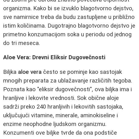
organizma. Kako bi se izvuklo blagotvorno dejstvo,
sve namirnice treba da budu zastupljene u približno
istim količinama. Dugotrajno blagotvorno dejstvo je
primetno konzumacijom soka u periodu od jednog
do tri meseca.
Aloe Vera: Drevni Eliksir Dugovečnosti
Biljka
aloe vera
često se pominje kao sastojak
mnogih preparata za ublažavanje različitih tegoba.
Poznata kao "eliksir dugovečnosti", ova biljka ima i
hranljive i lekovite vrednosti. Sok obične aloje
sadrži preko 240 hranljivih i lekovitih sastojaka,
uključujući vitamine, minerale, aminokiseline i
enzime neophodne ljudskom organizmu.
Konzumenti ove biljke tvrde da ona podstiče