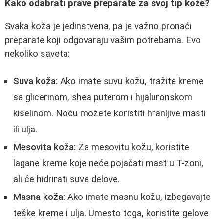
Kako odabrati prave preparate za svoj tip kože?
Svaka koža je jedinstvena, pa je važno pronaći
preparate koji odgovaraju vašim potrebama. Evo
nekoliko saveta:
Suva koža:
Ako imate suvu kožu, tražite kreme
sa glicerinom, shea puterom i hijaluronskom
kiselinom. Noću možete koristiti hranljive masti
ili ulja.
Mesovita koža:
Za mesovitu kožu, koristite
lagane kreme koje neće pojačati mast u T-zoni,
ali će hidrirati suve delove.
Masna koža:
Ako imate masnu kožu, izbegavajte
teške kreme i ulja. Umesto toga, koristite gelove