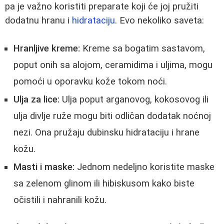
pa je važno koristiti preparate koji će joj pružiti
dodatnu hranu i
hidrataciju
. Evo nekoliko saveta:
Hranljive kreme:
Kreme sa bogatim sastavom,
poput onih sa alojom, ceramidima i uljima, mogu
pomoći u oporavku kože tokom noći.
Ulja za lice:
Ulja poput arganovog, kokosovog ili
ulja divlje ruže mogu biti odličan dodatak noćnoj
nezi. Ona pružaju dubinsku hidrataciju i hrane
kožu.
Masti i maske:
Jednom nedeljno koristite maske
sa zelenom glinom ili hibiskusom kako biste
očistili i nahranili kožu.