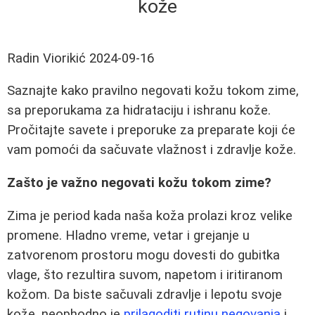
kože
Radin Viorikić
2024-09-16
Saznajte kako pravilno negovati kožu tokom zime,
sa preporukama za hidrataciju i ishranu kože.
Pročitajte savete i preporuke za preparate koji će
vam pomoći da sačuvate vlažnost i zdravlje kože.
Zašto je važno negovati kožu tokom zime?
Zima je period kada naša koža prolazi kroz velike
promene. Hladno vreme, vetar i grejanje u
zatvorenom prostoru mogu dovesti do gubitka
vlage, što rezultira suvom, napetom i iritiranom
kožom. Da biste sačuvali zdravlje i lepotu svoje
kože, neophodno je
prilagoditi rutinu negovanja
i