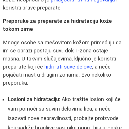
koristiti prave preparate.
Preporuke za preparate za hidrataciju kože
tokom zime
Mnoge osobe sa mešovitom kožom primećuju da
im se obrazi postaju suvi, dok T-zona ostaje
masna. U takvim slučajevima, ključno je koristiti
preparate koji će
hidrirati suve delove
, a neće
pojačati mast u drugim zonama. Evo nekoliko
preporuka:
Losioni za hidrataciju:
Ako tražite losion koji će
vam pomoći sa suvim delovima lica, a neće
izazvati nove nepravilnosti, probajte proizvode
koji sadrže hranljive sastojke poput hijaluronske