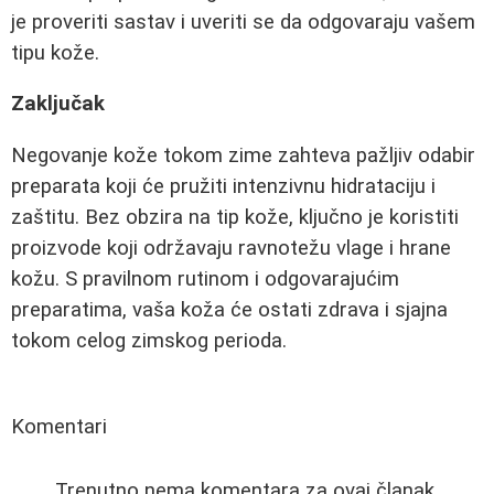
je proveriti sastav i uveriti se da odgovaraju vašem
tipu kože.
Zaključak
Negovanje kože tokom zime zahteva pažljiv odabir
preparata koji će pružiti intenzivnu hidrataciju i
zaštitu. Bez obzira na tip kože, ključno je koristiti
proizvode koji održavaju ravnotežu vlage i hrane
kožu. S pravilnom rutinom i odgovarajućim
preparatima, vaša koža će ostati zdrava i sjajna
tokom celog zimskog perioda.
Komentari
Trenutno nema komentara za ovaj članak.