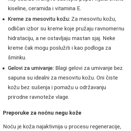
kiseline, ceramida i vitamina E.
Kreme za mesovitu kožu:
Za mesovitu kožu,
odličan izbor su kreme koje pružaju ravnomernu
hidrataciju, a ne ostavljaju mastan sjaj. Neke
kreme čak mogu poslužiti i kao podloga za
šminku.
Gelovi za umivanje:
Blagi gelovi za umivanje bez
sapuna su idealni za mesovitu kožu. Oni čiste
kožu bez sušenja i pomažu u održavanju
prirodne ravnoteže vlage.
Preporuke za noćnu negu kože
Noću je koža najaktivnija u procesu regeneracije,