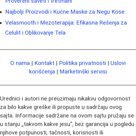
Provereni saveti i tretmani
Najbolji Proizvodi i Kućne Maske za Negu Kose
Velasmooth i Mezoterapija: Efikasna Rešenja za
Celulit i Oblikovanje Tela
O nama
|
Kontakt
|
Politika privatnosti
|
Uslovi
korišćenja
|
Marketinški servisi
Urednici i autori ne preuzimaju nikakvu odgovornost
za bilo kakve greške ili propuste u sadržaju ovog
sajta. Informacije sadržane na ovom sajtu pružaju se
u stanju „takvom kakve jesu“, bez garancija u pogledu
njihove potpunosti, tačnosti, korisnosti ili