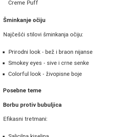
Creme Puff
Šminkanje očiju
Najčešći stilovi šminkanja očiju:
Prirodni look - bež i braon nijanse
Smokey eyes - sive i crne senke
Colorful look - živopisne boje
Posebne teme
Borbu protiv bubuljica
Efikasni tretmani:
Salicilna kiselina