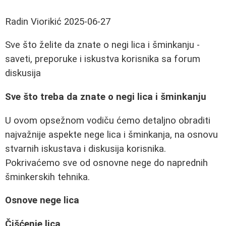
Radin Viorikić
2025-06-27
Sve što želite da znate o negi lica i šminkanju -
saveti, preporuke i iskustva korisnika sa forum
diskusija
Sve što treba da znate o negi lica i šminkanju
U ovom opsežnom vodiču ćemo detaljno obraditi
najvažnije aspekte nege lica i šminkanja, na osnovu
stvarnih iskustava i diskusija korisnika.
Pokrivaćemo sve od osnovne nege do naprednih
šminkerskih tehnika.
Osnove nege lica
Čišćenje lica