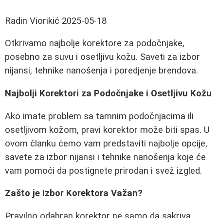
Radin Viorikić
2025-05-18
Otkrivamo najbolje korektore za podočnjake,
posebno za suvu i osetljivu kožu. Saveti za izbor
nijansi, tehnike nanošenja i poredjenje brendova.
Najbolji Korektori za Podočnjake i Osetljivu Kožu
Ako imate problem sa tamnim podočnjacima ili
osetljivom kožom, pravi korektor može biti spas. U
ovom članku ćemo vam predstaviti najbolje opcije,
savete za izbor nijansi i tehnike nanošenja koje će
vam pomoći da postignete prirodan i svež izgled.
Zašto je Izbor Korektora Važan?
Pravilno odabran korektor ne samo da sakriva