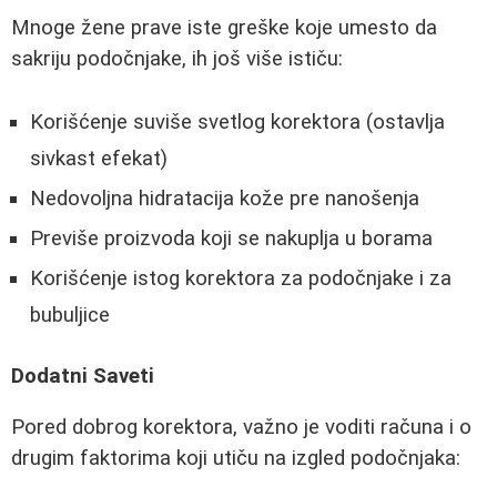
Mnoge žene prave iste greške koje umesto da
sakriju podočnjake, ih još više ističu:
Korišćenje suviše svetlog korektora (ostavlja
sivkast efekat)
Nedovoljna hidratacija kože pre nanošenja
Previše proizvoda koji se nakuplja u borama
Korišćenje istog korektora za podočnjake i za
bubuljice
Dodatni Saveti
Pored dobrog korektora, važno je voditi računa i o
drugim faktorima koji utiču na izgled podočnjaka: