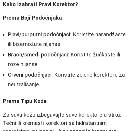
Kako Izabrati Pravi Korektor?
Prema Boji Podočnjaka
Plavi/purpurni podočnjaci:
Koristite narandžaste
ili bisernožute nijanse
Braon/smeđi podočnjaci:
Koristite žućkaste ili
roze nijanse
Crveni podočnjaci:
Koristite zelene korektore za
neutralisanje
Prema Tipu Kože
Za suvu kožu izbegavajte suve korektore u stiku.
Tečni ili kremasti korektori sa hidratantnim