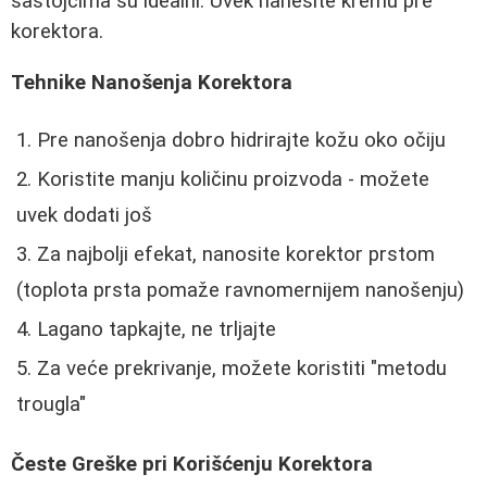
sastojcima su idealni. Uvek nanesite kremu pre
korektora.
Tehnike Nanošenja Korektora
Pre nanošenja dobro hidrirajte kožu oko očiju
Koristite manju količinu proizvoda - možete
uvek dodati još
Za najbolji efekat, nanosite korektor prstom
(toplota prsta pomaže ravnomernijem nanošenju)
Lagano tapkajte, ne trljajte
Za veće prekrivanje, možete koristiti "metodu
trougla"
Česte Greške pri Korišćenju Korektora