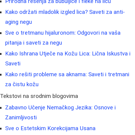
Prirodna rešenja za bubuljice i fleke na licu
Kako održati mladolik izgled lica? Saveti za anti-
aging negu
Sve o tretmanu hijaluronom: Odgovori na vaša
pitanja i saveti za negu
Kako Ishrana Utječe na Kožu Lica: Lična Iskustva i
Saveti
Kako rešiti probleme sa aknama: Saveti i tretmani
za čistu kožu
Tekstovi na srodnim blogovima
Zabavno Učenje Nemačkog Jezika: Osnove i
Zanimljivosti
Sve o Estetskim Korekcijama Usana