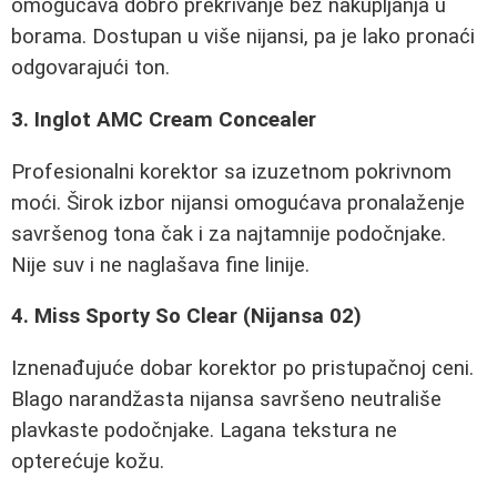
omogućava dobro prekrivanje bez nakupljanja u
borama. Dostupan u više nijansi, pa je lako pronaći
odgovarajući ton.
3. Inglot AMC Cream Concealer
Profesionalni korektor sa izuzetnom pokrivnom
moći. Širok izbor nijansi omogućava pronalaženje
savršenog tona čak i za najtamnije podočnjake.
Nije suv i ne naglašava fine linije.
4. Miss Sporty So Clear (Nijansa 02)
Iznenađujuće dobar korektor po pristupačnoj ceni.
Blago narandžasta nijansa savršeno neutrališe
plavkaste podočnjake. Lagana tekstura ne
opterećuje kožu.