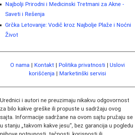
Najbolji Prirodni i Medicinski Tretmani za Akne -
Saveti i Rešenja
Grčka Letovanje: Vodič kroz Najbolje Plaže i Noćni
Život
O nama
|
Kontakt
|
Politika privatnosti
|
Uslovi
korišćenja
|
Marketinški servisi
Urednici i autori ne preuzimaju nikakvu odgovornost
za bilo kakve greške ili propuste u sadržaju ovog
sajta. Informacije sadržane na ovom sajtu pružaju se
u stanju „takvom kakve jesu“, bez garancija u pogledu
njihove potpunosti, tačnosti, korisnosti ili