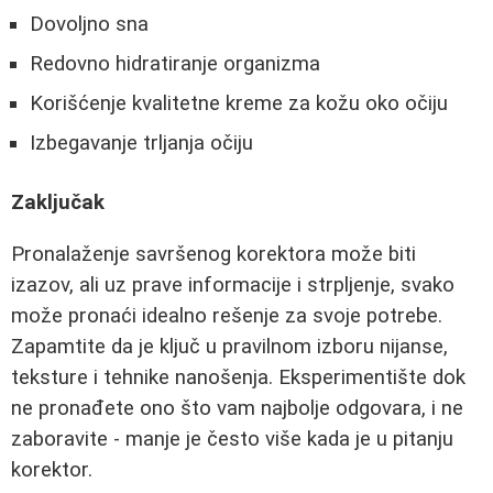
Dovoljno sna
Redovno hidratiranje organizma
Korišćenje kvalitetne kreme za kožu oko očiju
Izbegavanje trljanja očiju
Zaključak
Pronalaženje savršenog korektora može biti
izazov, ali uz prave informacije i strpljenje, svako
može pronaći idealno rešenje za svoje potrebe.
Zapamtite da je ključ u pravilnom izboru nijanse,
teksture i tehnike nanošenja. Eksperimentište dok
ne pronađete ono što vam najbolje odgovara, i ne
zaboravite - manje je često više kada je u pitanju
korektor.