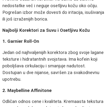
nedostatke već i neguje osetljivu kožu oko očiju.
Pogrešan izbor može dovesti do iritacija, isušivanja
ili još izraženijih borica.
Najbolji Korektori za Suvu i Osetljivu Kožu
1. Garnier Roll-On
Jedan od najhvaljenijih korektora zbog svoje lagane
teksture i hidratantnih svojstava. Ima kofein koji
poboljšava cirkulaciju i smanjuje nadutost.
Dostupan u dve nijanse, savršen za svakodnevnu
upotrebu.
2. Maybelline Affinitone
Odličan odnos cene i kvaliteta. Kremaasta tekstura