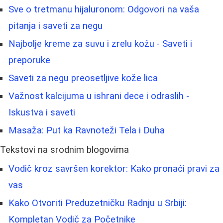
Sve o tretmanu hijaluronom: Odgovori na vaša
pitanja i saveti za negu
Najbolje kreme za suvu i zrelu kožu - Saveti i
preporuke
Saveti za negu preosetljive kože lica
Važnost kalcijuma u ishrani dece i odraslih -
Iskustva i saveti
Masaža: Put ka Ravnoteži Tela i Duha
Tekstovi na srodnim blogovima
Vodič kroz savršen korektor: Kako pronaći pravi za
vas
Kako Otvoriti Preduzetničku Radnju u Srbiji:
Kompletan Vodič za Početnike