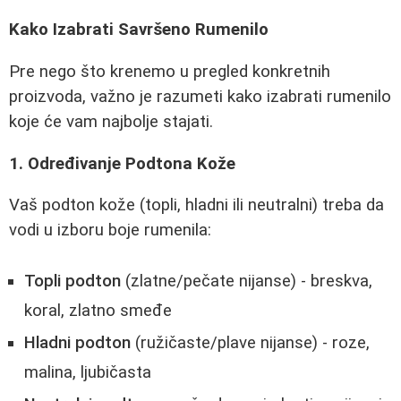
Kako Izabrati Savršeno Rumenilo
Pre nego što krenemo u pregled konkretnih
proizvoda, važno je razumeti kako izabrati rumenilo
koje će vam najbolje stajati.
1. Određivanje Podtona Kože
Vaš podton kože (topli, hladni ili neutralni) treba da
vodi u izboru boje rumenila:
Topli podton
(zlatne/pečate nijanse) - breskva,
koral, zlatno smeđe
Hladni podton
(ružičaste/plave nijanse) - roze,
malina, ljubičasta