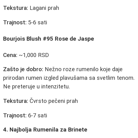
Tekstura:
Lagani prah
Trajnost:
5-6 sati
Bourjois Blush #95 Rose de Jaspe
Cena:
~1,000 RSD
Zašto je dobro:
Nežno roze rumenilo koje daje
prirodan rumen izgled plavušama sa svetlim tenom.
Ne preteruje u intenzitetu.
Tekstura:
Čvrsto pečeni prah
Trajnost:
6-7 sati
4. Najbolja Rumenila za Brinete