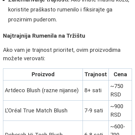
koristite praškasto rumenilo i fiksirajte ga
prozirnim puderom.
Najtrajnija Rumenila na Tržištu
Ako vam je trajnost prioritet, ovim proizvodima
možete verovati:
Proizvod
Trajnost
Cena
~750
Artdeco Blush (razne nijanse)
8+ sati
RSD
~900
L'Oréal True Match Blush
7-9 sati
RSD
~600-
Deborah Hi-Tech Blush
6-8 sati
700