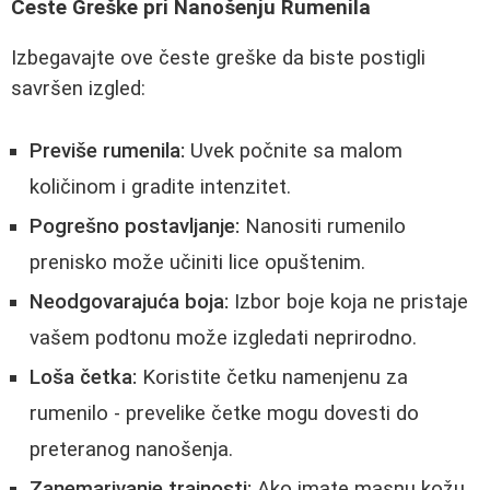
Česte Greške pri Nanošenju Rumenila
Izbegavajte ove česte greške da biste postigli
savršen izgled:
Previše rumenila:
Uvek počnite sa malom
količinom i gradite intenzitet.
Pogrešno postavljanje:
Nanositi rumenilo
prenisko može učiniti lice opuštenim.
Neodgovarajuća boja:
Izbor boje koja ne pristaje
vašem podtonu može izgledati neprirodno.
Loša četka:
Koristite četku namenjenu za
rumenilo - prevelike četke mogu dovesti do
preteranog nanošenja.
Zanemarivanje trajnosti:
Ako imate masnu kožu,