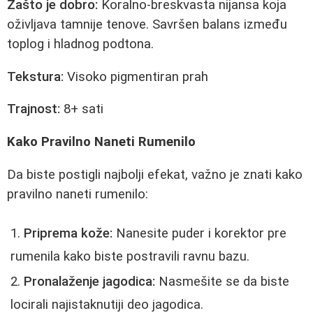
Zašto je dobro:
Koralno-breskvasta nijansa koja
oživljava tamnije tenove. Savršen balans između
toplog i hladnog podtona.
Tekstura:
Visoko pigmentiran prah
Trajnost:
8+ sati
Kako Pravilno Naneti Rumenilo
Da biste postigli najbolji efekat, važno je znati kako
pravilno naneti rumenilo:
Priprema kože:
Nanesite puder i korektor pre
rumenila kako biste postravili ravnu bazu.
Pronalaženje jagodica:
Nasmešite se da biste
locirali najistaknutiji deo jagodica.