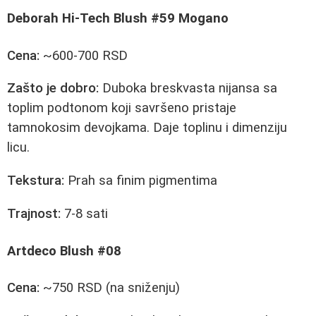
Deborah Hi-Tech Blush #59 Mogano
Cena:
~600-700 RSD
Zašto je dobro:
Duboka breskvasta nijansa sa
toplim podtonom koji savršeno pristaje
tamnokosim devojkama. Daje toplinu i dimenziju
licu.
Tekstura:
Prah sa finim pigmentima
Trajnost:
7-8 sati
Artdeco Blush #08
Cena:
~750 RSD (na sniženju)