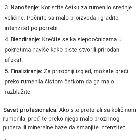
Nanošenje:
Koristite četku za rumenilo srednje
veličine. Počnite sa malo proizvoda i gradite
intenzitet po potrebi.
Blendiranje:
Krećite se ka slepoočnicama u
pokretima naviše kako biste stvorili prirodan
efekat.
Finaliziranje:
Za prirodniji izgled, možete preći
preko rumenila čistom četkom da ga malo
razblažite.
Savet profesionalca:
Ako ste preterali sa količinom
rumenila, pređite preko njega malo prozirnog
pudera ili mineralne baze da smanjite intenzitet.