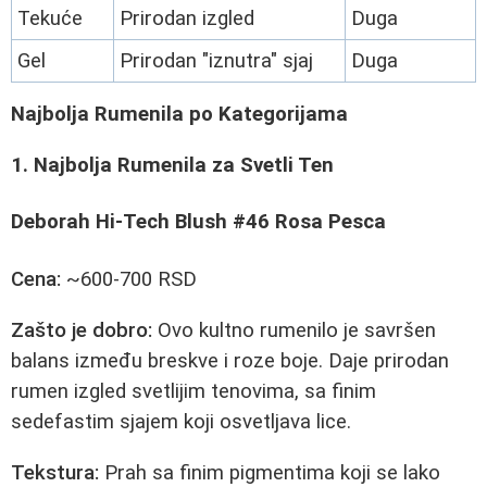
Tekuće
Prirodan izgled
Duga
Gel
Prirodan "iznutra" sjaj
Duga
Najbolja Rumenila po Kategorijama
1. Najbolja Rumenila za Svetli Ten
Deborah Hi-Tech Blush #46 Rosa Pesca
Cena:
~600-700 RSD
Zašto je dobro:
Ovo kultno rumenilo je savršen
balans između breskve i roze boje. Daje prirodan
rumen izgled svetlijim tenovima, sa finim
sedefastim sjajem koji osvetljava lice.
Tekstura:
Prah sa finim pigmentima koji se lako