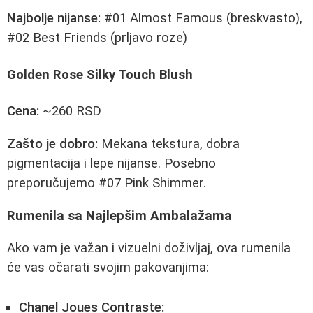
Najbolje nijanse:
#01 Almost Famous (breskvasto),
#02 Best Friends (prljavo roze)
Golden Rose Silky Touch Blush
Cena:
~260 RSD
Zašto je dobro:
Mekana tekstura, dobra
pigmentacija i lepe nijanse. Posebno
preporučujemo #07 Pink Shimmer.
Rumenila sa Najlepšim Ambalažama
Ako vam je važan i vizuelni doživljaj, ova rumenila
će vas očarati svojim pakovanjima:
Chanel Joues Contraste: