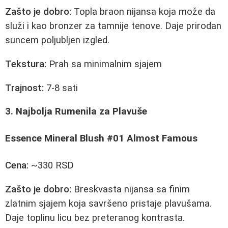
Zašto je dobro:
Topla braon nijansa koja može da
služi i kao bronzer za tamnije tenove. Daje prirodan
suncem poljubljen izgled.
Tekstura:
Prah sa minimalnim sjajem
Trajnost:
7-8 sati
3. Najbolja Rumenila za Plavuše
Essence Mineral Blush #01 Almost Famous
Cena:
~330 RSD
Zašto je dobro:
Breskvasta nijansa sa finim
zlatnim sjajem koja savršeno pristaje plavušama.
Daje toplinu licu bez preteranog kontrasta.