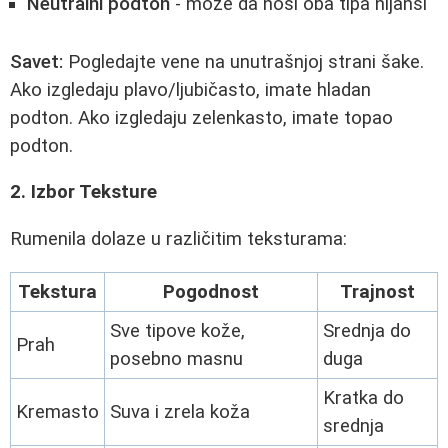
Neutralni podton
- može da nosi oba tipa nijansi
Savet:
Pogledajte vene na unutrašnjoj strani šake.
Ako izgledaju plavo/ljubičasto, imate hladan
podton. Ako izgledaju zelenkasto, imate topao
podton.
2. Izbor Teksture
Rumenila dolaze u različitim teksturama:
Tekstura
Pogodnost
Trajnost
Sve tipove kože,
Srednja do
Prah
posebno masnu
duga
Kratka do
Kremasto
Suva i zrela koža
srednja