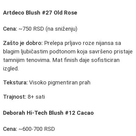
Artdeco Blush #27 Old Rose
Cena:
~750 RSD (na sniženju)
Zašto je dobro:
Prelepa prljavo roze nijansa sa
blagim ljubičastim podtonom koja savršeno pristaje
tamnijim tenovima. Mat finish daje sofisticiran
izgled.
Tekstura:
Visoko pigmentiran prah
Trajnost:
8+ sati
Deborah Hi-Tech Blush #12 Cacao
Cena:
~600-700 RSD