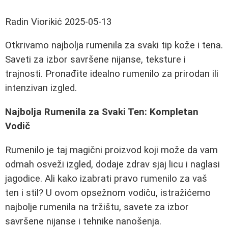
Radin Viorikić
2025-05-13
Otkrivamo najbolja rumenila za svaki tip kože i tena.
Saveti za izbor savršene nijanse, teksture i
trajnosti. Pronađite idealno rumenilo za prirodan ili
intenzivan izgled.
Najbolja Rumenila za Svaki Ten: Kompletan
Vodič
Rumenilo je taj magični proizvod koji može da vam
odmah osveži izgled, dodaje zdrav sjaj licu i naglasi
jagodice. Ali kako izabrati pravo rumenilo za vaš
ten i stil? U ovom opsežnom vodiču, istražićemo
najbolje rumenila na tržištu, savete za izbor
savršene nijanse i tehnike nanošenja.