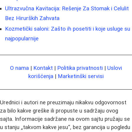
Ultrazvučna Kavitacija: Rešenje Za Stomak i Celulit
Bez Hirurških Zahvata
Kozmetički saloni: Zašto ih posetiti i koje usluge su
najpopularnije
O nama
|
Kontakt
|
Politika privatnosti
|
Uslovi
korišćenja
|
Marketinški servisi
Urednici i autori ne preuzimaju nikakvu odgovornost
za bilo kakve greške ili propuste u sadržaju ovog
sajta. Informacije sadržane na ovom sajtu pružaju se
u stanju „takvom kakve jesu“, bez garancija u pogledu