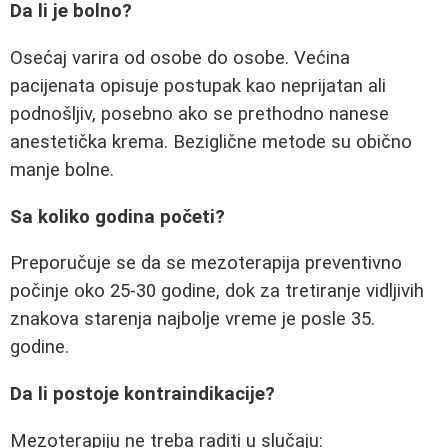
Da li je bolno?
Osećaj varira od osobe do osobe. Većina
pacijenata opisuje postupak kao neprijatan ali
podnošljiv, posebno ako se prethodno nanese
anestetička krema. Beziglične metode su obično
manje bolne.
Sa koliko godina početi?
Preporučuje se da se mezoterapija preventivno
počinje oko 25-30 godine, dok za tretiranje vidljivih
znakova starenja najbolje vreme je posle 35.
godine.
Da li postoje kontraindikacije?
Mezoterapiju ne treba raditi u slučaju: