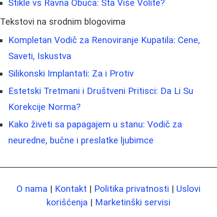
Štikle vs Ravna Obuća: Šta Više Volite?
Tekstovi na srodnim blogovima
Kompletan Vodič za Renoviranje Kupatila: Cene,
Saveti, Iskustva
Silikonski Implantati: Za i Protiv
Estetski Tretmani i Društveni Pritisci: Da Li Su
Korekcije Norma?
Kako živeti sa papagajem u stanu: Vodič za
neuredne, bučne i preslatke ljubimce
O nama
|
Kontakt
|
Politika privatnosti
|
Uslovi
korišćenja
|
Marketinški servisi