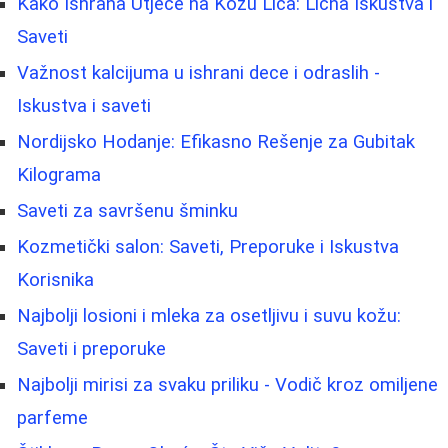
Kako Ishrana Utječe na Kožu Lica: Lična Iskustva i
Saveti
Važnost kalcijuma u ishrani dece i odraslih -
Iskustva i saveti
Nordijsko Hodanje: Efikasno Rešenje za Gubitak
Kilograma
Saveti za savršenu šminku
Kozmetički salon: Saveti, Preporuke i Iskustva
Korisnika
Najbolji losioni i mleka za osetljivu i suvu kožu:
Saveti i preporuke
Najbolji mirisi za svaku priliku - Vodič kroz omiljene
parfeme