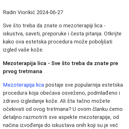
Radin Viorikić
2024-06-27
Sve što treba da znate o mezoterapiji lica -
iskustva, saveti, preporuke i česta pitanja. Otkrijte
kako ova estetska procedura može poboljšati
izgled vaše kože.
Mezoterapija lica - Sve što treba da znate pre
prvog tretmana
Mezoterapija lica
postaje sve popularnija estetska
procedura koja obećava osveženo, podmlađeno i
zdravo izgledanje kože. Ali šta tačno možete
očekivati od ovog tretmana? U ovom članku ćemo
detaljno razmotriti sve aspekte mezoterapije, od
načina izvođenja do iskustava onih koji su je već