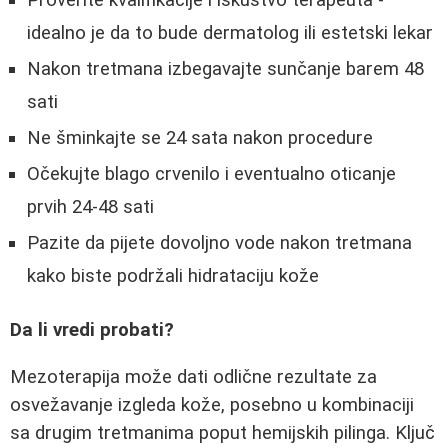
Proverite kvalifikacije i iskustvo terapeuta -
idealno je da to bude dermatolog ili estetski lekar
Nakon tretmana izbegavajte sunčanje barem 48
sati
Ne šminkajte se 24 sata nakon procedure
Očekujte blago crvenilo i eventualno oticanje
prvih 24-48 sati
Pazite da pijete dovoljno vode nakon tretmana
kako biste podržali hidrataciju kože
Da li vredi probati?
Mezoterapija može dati odlične rezultate za
osvežavanje izgleda kože, posebno u kombinaciji
sa drugim tretmanima poput hemijskih pilinga. Ključ