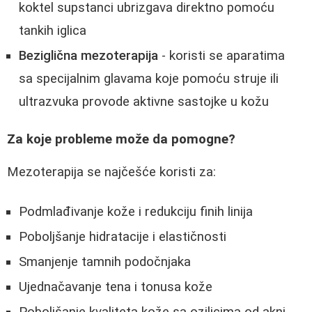
koktel supstanci ubrizgava direktno pomoću
tankih iglica
Beziglična mezoterapija
- koristi se aparatima
sa specijalnim glavama koje pomoću struje ili
ultrazvuka provode aktivne sastojke u kožu
Za koje probleme može da pomogne?
Mezoterapija se najčešće koristi za:
Podmlađivanje kože i redukciju finih linija
Poboljšanje hidratacije i elastičnosti
Smanjenje tamnih podočnjaka
Ujednačavanje tena i tonusa kože
Poboljšanje kvaliteta kože sa oziljcima od akni