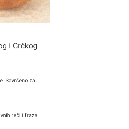
og i Grčkog
ze. Savršeno za
ih reči i fraza.