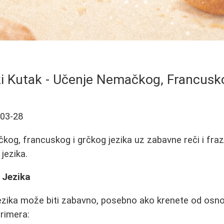
ki Kutak - Učenje Nemačkog, Francusk
-03-28
og, francuskog i grčkog jezika uz zabavne reči i fra
 jezika.
 Jezika
ika može biti zabavno, posebno ako krenete od osnovn
primera: