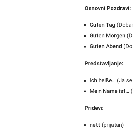
Osnovni Pozdravi:
Guten Tag
(Dobar
Guten Morgen
(D
Guten Abend
(Do
Predstavljanje:
Ich heiße…
(Ja se
Mein Name ist…
(
Pridevi:
nett
(prijatan)