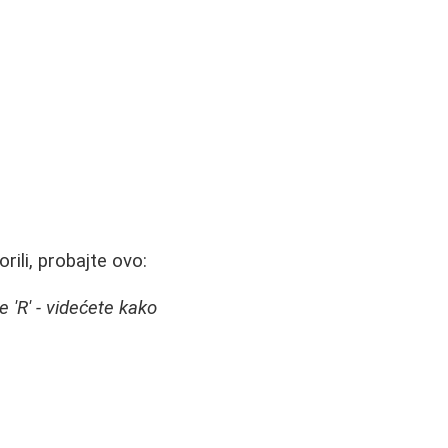
rili, probajte ovo:
e 'R' - videćete kako