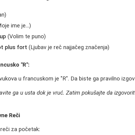
an)
oje ime je…)
oup
(Volim te puno)
t plus fort
(Ljubav je reč najjačeg značenja)
ancusko "R":
vukova u francuskom je "R". Da biste ga pravilno izgovo
tavite ga u usta dok je vruć. Zatim pokušajte da izgovorit
vne Reči
 reči za početak: