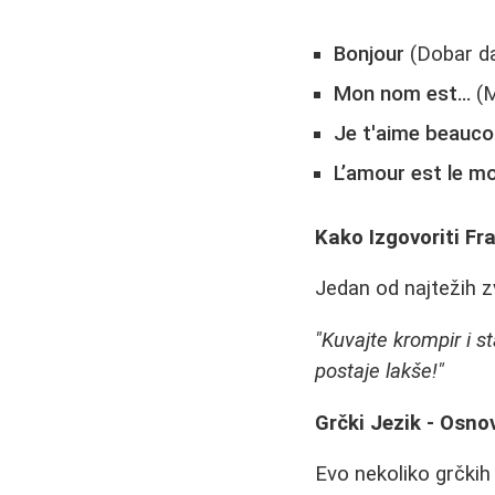
Bonjour
(Dobar d
Mon nom est…
(M
Je t'aime beauc
L’amour est le mo
Kako Izgovoriti Fr
Jedan od najtežih z
"Kuvajte krompir i s
postaje lakše!"
Grčki Jezik - Osno
Evo nekoliko grčkih