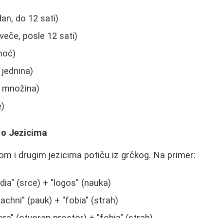
an, do 12 sati)
eče, posle 12 sati)
noć)
 jednina)
 množina)
e)
 o Jezicima
m i drugim jezicima potiču iz grčkog. Na primer:
dia" (srce) + "logos" (nauka)
rachni" (pauk) + "fobia" (strah)
ora" (otvoren prostor) + "fobia" (strah)