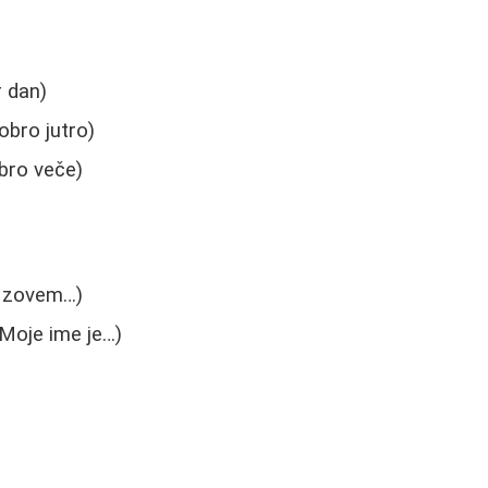
 dan)
obro jutro)
bro veče)
 zovem…)
Moje ime je…)