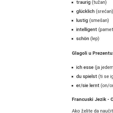
traurig
(tužan)
glücklich
(srećan
lustig
(smešan)
intelligent
(pamet
schön
(lep)
Glagoli u Prezentu
ich esse
(ja jede
du spielst
(ti se i
er/sie lernt
(on/on
Francuski Jezik -
Ako želite da nauči