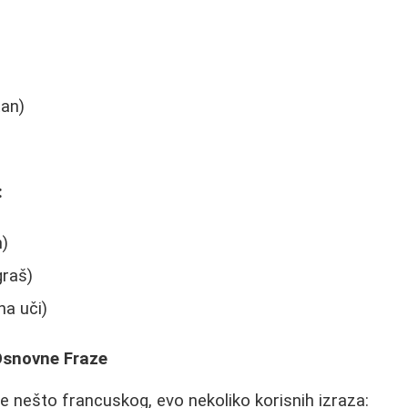
)
an)
:
m)
graš)
a uči)
 Osnovne Fraze
te nešto francuskog, evo nekoliko korisnih izraza: