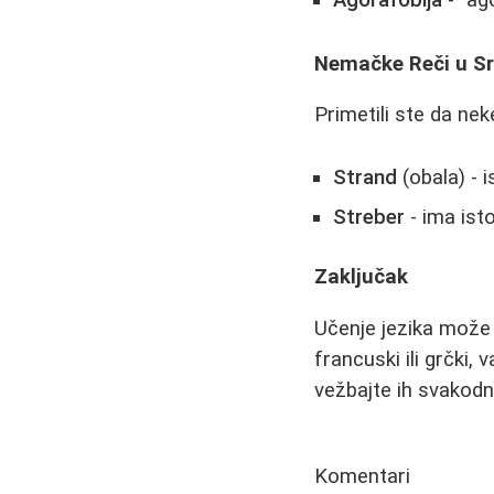
Nemačke Reči u S
Primetili ste da ne
Strand
(obala) - 
Streber
- ima ist
Zaključak
Učenje jezika može b
francuski ili grčki,
vežbajte ih svakod
Komentari