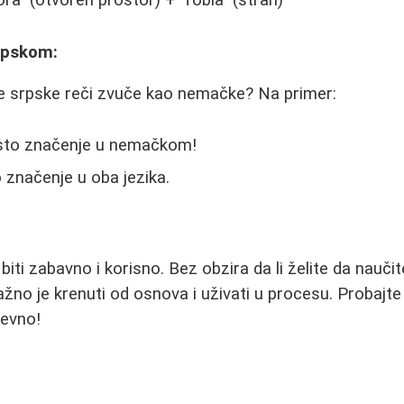
rpskom:
ke srpske reči zvuče kao nemačke? Na primer:
isto značenje u nemačkom!
o značenje u oba jezika.
iti zabavno i korisno. Bez obzira da li želite da nauči
 važno je krenuti od osnova i uživati u procesu. Probajte 
nevno!