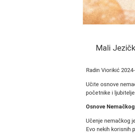
Mali Jezič
Radin Viorikić
2024
Učite osnove nemačk
početnike i ljubitelje
Osnove Nemačkog
Učenje nemačkog jez
Evo nekih korisnih 