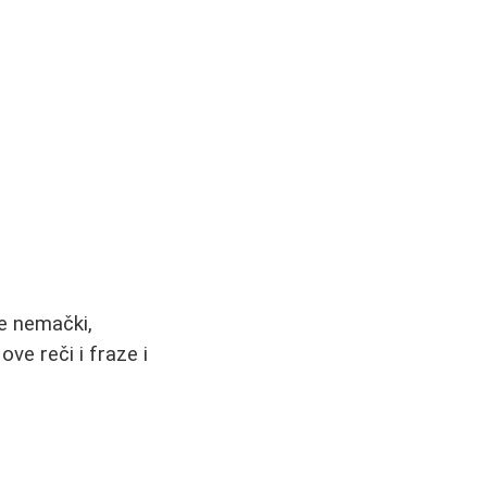
te nemački,
ove reči i fraze i