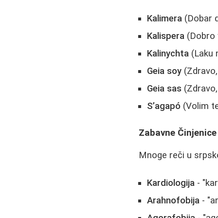
Kalimera
(Dobar d
Kalispera
(Dobro v
Kalinychta
(Laku 
Geia soy
(Zdravo,
Geia sas
(Zdravo,
S’agapó
(Volim t
Zabavne Činjenice
Mnoge reči u srpsko
Kardiologija
- "kar
Arahnofobija
- "a
Agorafobija
- "ag