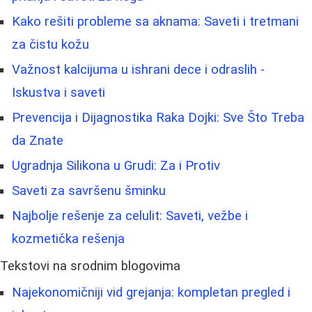
Kako rešiti probleme sa aknama: Saveti i tretmani
za čistu kožu
Važnost kalcijuma u ishrani dece i odraslih -
Iskustva i saveti
Prevencija i Dijagnostika Raka Dojki: Sve Što Treba
da Znate
Ugradnja Silikona u Grudi: Za i Protiv
Saveti za savršenu šminku
Najbolje rešenje za celulit: Saveti, vežbe i
kozmetička rešenja
Tekstovi na srodnim blogovima
Najekonomičniji vid grejanja: kompletan pregled i