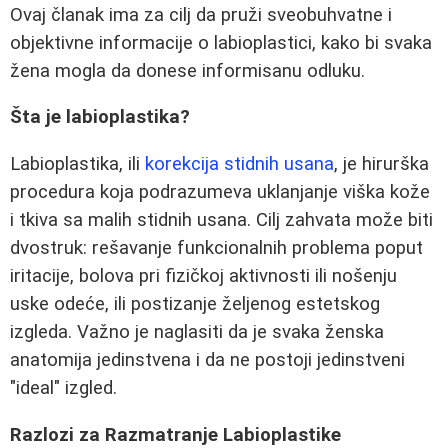
Ovaj članak ima za cilj da pruži sveobuhvatne i
objektivne informacije o labioplastici, kako bi svaka
žena mogla da donese informisanu odluku.
Šta je labioplastika?
Labioplastika, ili
korekcija stidnih usana
, je hirurška
procedura koja podrazumeva uklanjanje viška kože
i tkiva sa malih stidnih usana. Cilj zahvata može biti
dvostruk: rešavanje funkcionalnih problema poput
iritacije, bolova pri fizičkoj aktivnosti ili nošenju
uske odeće, ili postizanje željenog estetskog
izgleda. Važno je naglasiti da je svaka ženska
anatomija jedinstvena i da ne postoji jedinstveni
"ideal" izgled.
Razlozi za Razmatranje Labioplastike