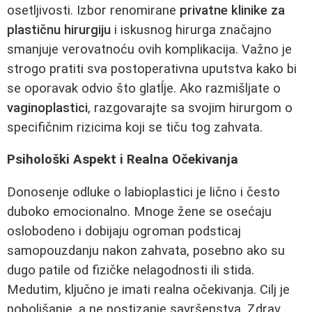
osetljivosti. Izbor renomirane
privatne klinike za
plastičnu hirurgiju
i iskusnog hirurga značajno
smanjuje verovatnoću ovih komplikacija. Važno je
strogo pratiti sva postoperativna uputstva kako bi
se oporavak odvio što glatĺje. Ako razmišljate o
vaginoplastici
, razgovarajte sa svojim hirurgom o
specifičnim rizicima koji se tiču tog zahvata.
Psihološki Aspekt i Realna Očekivanja
Donosenje odluke o labioplastici je lično i često
duboko emocionalno. Mnoge žene se osećaju
oslobodeno i dobijaju ogroman podsticaj
samopouzdanju nakon zahvata, posebno ako su
dugo patile od fizičke nelagodnosti ili stida.
Medutim, ključno je imati realna očekivanja. Cilj je
poboljšanje, a ne postizanje savršenstva. Zdrav