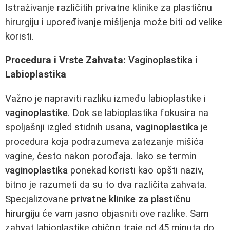
Istraživanje različitih privatne klinike za plastičnu
hirurgiju i upoređivanje mišljenja može biti od velike
koristi.
Procedura i Vrste Zahvata:
Vaginoplastika
i
Labioplastika
Važno je napraviti razliku između labioplastike i
vaginoplastike
. Dok se labioplastika fokusira na
spoljašnji izgled stidnih usana,
vaginoplastika
je
procedura koja podrazumeva zatezanje mišića
vagine, često nakon porođaja. Iako se termin
vaginoplastika
ponekad koristi kao opšti naziv,
bitno je razumeti da su to dva različita zahvata.
Specjalizovane
privatne klinike za plastičnu
hirurgiju
će vam jasno objasniti ove razlike. Sam
zahvat labioplastike obično traje od 45 minuta do