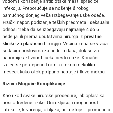
vodom i korišćenje antibiotske masti sprečiće
infekciju. Preporučuje se nošenje širokog,
pamučnog donjeg veša i izbegavanje uske odeće.
Fizički napor, podizanje teških predmeta i seksualni
odnosi treba da se izbegavaju najmanje 4 do 6
nedeľja, ili prema uputstvima hirurga iz
privatne
klinike za plastičnu hirurgiju
. Većina žena se vraća
sedaćim poslovima za nedelju dana, dok se za
napornije aktivnosti čeka nešto duže. Konačni
izgled se postepeno formira tokom nekoliko
meseci, kako otok potpuno nestaje i tkivo mekša.
Rizici i Moguće Komplikacije
Kao i kod svake hirurške procedure, labioplastika
nosi odredene rizike. Oni uključuju mogućnost
infekcije, krvarenja, ožiljaka, asimetrije ili promene u