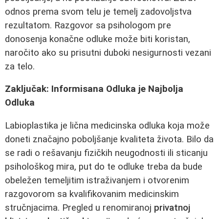
odnos prema svom telu je temelj zadovoljstva
rezultatom. Razgovor sa psihologom pre
donosenja konačne odluke može biti koristan,
naročito ako su prisutni duboki nesigurnosti vezani
za telo.
Zaključak: Informisana Odluka je Najbolja
Odluka
Labioplastika je lična medicinska odluka koja može
doneti značajno poboljšanje kvaliteta života. Bilo da
se radi o rešavanju fizičkih neugodnosti ili sticanju
psihološkog mira, put do te odluke treba da bude
obeležen temeljitim istraživanjem i otvorenim
razgovorom sa kvalifikovanim medicinskim
stručnjacima. Pregled u renomiranoj
privatnoj