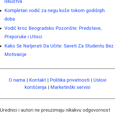
iskustva
Kompletan vodič za negu kože tokom godišnjih
doba
Vodič kroz Beogradsko Pozorište: Predstave,
Preporuke i Utisci
Kako Se Natjerati Da Učite: Saveti Za Studentu Bez
Motivaicje
O nama
|
Kontakt
|
Politika privatnosti
|
Uslovi
korišćenja
|
Marketinški servisi
Urednici i autori ne preuzimaju nikakvu odgovornost