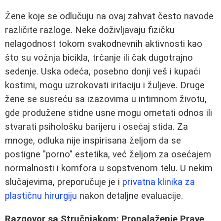
Žene koje se odlučuju na ovaj zahvat često navode
različite razloge. Neke doživljavaju fizičku
nelagodnost tokom svakodnevnih aktivnosti kao
što su vožnja bicikla, trčanje ili čak dugotrajno
sedenje. Uska odeća, posebno donji veš i kupaći
kostimi, mogu uzrokovati iritaciju i žuljeve. Druge
žene se susreću sa izazovima u intimnom životu,
gde produžene stidne usne mogu ometati odnos ili
stvarati psihološku barijeru i osećaj stida. Za
mnoge, odluka nije inspirisana željom da se
postigne "porno" estetika, već željom za osećajem
normalnosti i komfora u sopstvenom telu. U nekim
slučajevima, preporučuje je i
privatna klinika za
plastičnu hirurgiju
nakon detaljne evaluacije.
Razgovor sa Stručnjakom: Pronalaženje Prave