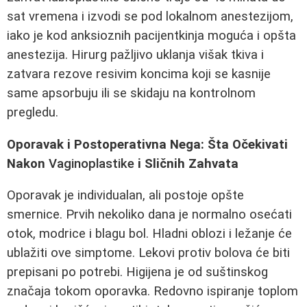
sat vremena i izvodi se pod lokalnom anestezijom,
iako je kod anksioznih pacijentkinja moguća i opšta
anestezija. Hirurg pažljivo uklanja višak tkiva i
zatvara rezove resivim koncima koji se kasnije
same apsorbuju ili se skidaju na kontrolnom
pregledu.
Oporavak i Postoperativna Nega: Šta Očekivati
Nakon
Vaginoplastike
i Sličnih Zahvata
Oporavak je individualan, ali postoje opšte
smernice. Prvih nekoliko dana je normalno osećati
otok, modrice i blagu bol. Hladni oblozi i ležanje će
ublažiti ove simptome. Lekovi protiv bolova će biti
prepisani po potrebi. Higijena je od suštinskog
značaja tokom oporavka. Redovno ispiranje toplom