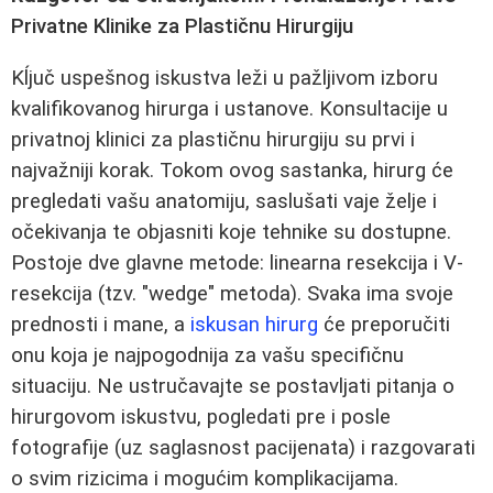
Privatne Klinike za Plastičnu Hirurgiju
Kĺjuč uspešnog iskustva leži u pažljivom izboru
kvalifikovanog hirurga i ustanove. Konsultacije u
privatnoj klinici za plastičnu hirurgiju su prvi i
najvažniji korak. Tokom ovog sastanka, hirurg će
pregledati vašu anatomiju, saslušati vaje želje i
očekivanja te objasniti koje tehnike su dostupne.
Postoje dve glavne metode: linearna resekcija i V-
resekcija (tzv. "wedge" metoda). Svaka ima svoje
prednosti i mane, a
iskusan hirurg
će preporučiti
onu koja je najpogodnija za vašu specifičnu
situaciju. Ne ustručavajte se postavljati pitanja o
hirurgovom iskustvu, pogledati pre i posle
fotografije (uz saglasnost pacijenata) i razgovarati
o svim rizicima i mogućim komplikacijama.