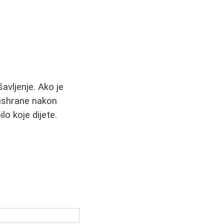
avljenje. Ako je
 ishrane nakon
lo koje dijete.