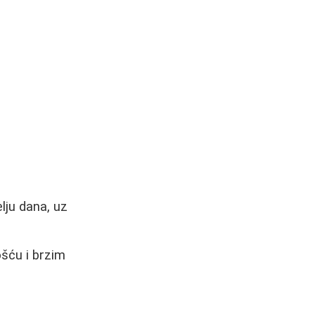
lju dana, uz
šću i brzim