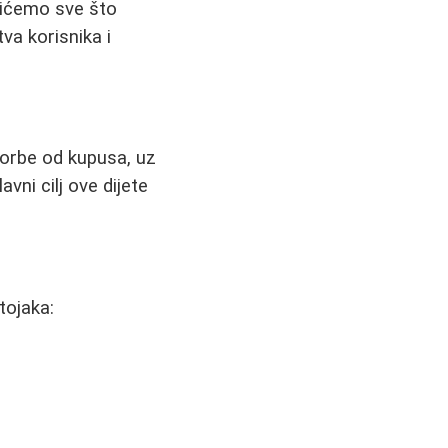
ažićemo sve što
va korisnika i
čorbe od kupusa, uz
vni cilj ove dijete
tojaka: