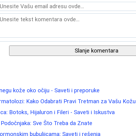
Slanje komentara
negu kože oko očiju - Saveti i preporuke
rmatolozi: Kako Odabrati Pravi Tretman za Vašu Kožu
ca: Botoks, Hijaluron i Fileri - Saveti i Iskustva
i Podočnjaka: Sve Što Treba da Znate
hormonskim bubuljicama: Saveti i rešenja