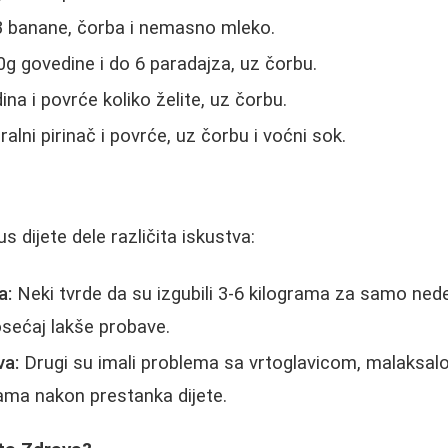
 banane, čorba i nemasno mleko.
g govedine i do 6 paradajza, uz čorbu.
na i povrće koliko želite, uz čorbu.
ralni pirinač i povrće, uz čorbu i voćni sok.
s dijete dele različita iskustva:
a:
Neki tvrde da su izgubili 3-6 kilograma za samo nede
osećaj lakše probave.
va:
Drugi su imali problema sa vrtoglavicom, malaksalo
ama nakon prestanka dijete.