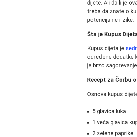
dijete. Ali da li je
treba da znate o kup
potencijalne rizike.
Šta je Kupus Dijet
Kupus dijeta je
sedm
određene dodatke kao
je brzo sagorevanje
Recept za Čorbu 
Osnova kupus dijete
5 glavica luka
1 veća glavica ku
2 zelene paprike