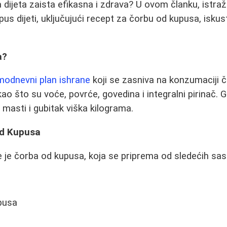
 ova dijeta zaista efikasna i zdrava? U ovom članku, istr
us dijeti, uključujući recept za čorbu od kupusa, iskust
a?
odnevni plan ishrane
koji se zasniva na konzumaciji 
 što su voće, povrće, govedina i integralni pirinač. Gla
 masti i gubitak viška kilograma.
od Kupusa
 je čorba od kupusa, koja se priprema od sledećih sas
pusa