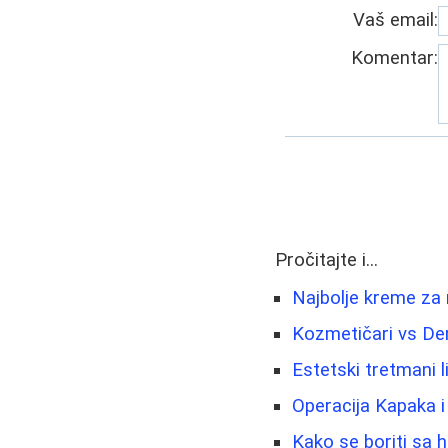
Vaš email:
Komentar:
Pročitajte i...
Najbolje kreme za 
Kozmetičari vs De
Estetski tretmani li
Operacija Kapaka 
Kako se boriti sa 