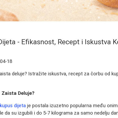
ijeta - Efikasnost, Recept i Iskustva K
-04-18
zaista deluje? Istražite iskustva, recept za čorbu od k
i Zaista Deluje?
kupus dijeta
je postala izuzetno popularna među onima
e da su izgubili i do 5-7 kilograma za samo nedelju da