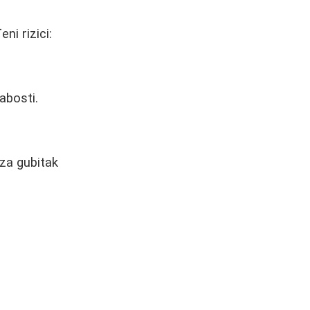
ni rizici:
abosti.
 za gubitak