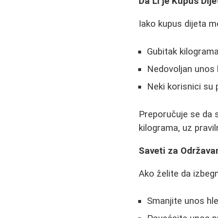
Da Li je Kupus Dij
Iako kupus dijeta m
Gubitak kilograma
Nedovoljan unos k
Neki korisnici su 
Preporučuje se da s
kilograma, uz pravil
Saveti za Održava
Ako želite da izbegn
Smanjite unos hleb