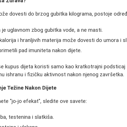
eta Zdrava?
ože dovesti do brzog gubitka kilograma, postoje određe
 je uglavnom zbog gubitka vode, a ne masti.
alorija i hranljivih materija može dovesti do umora i sl
primetili pad imuniteta nakon dijete.
e kupus dijeta koristi samo kao kratkotrajni podsticaj
nu ishranu i fizičku aktivnost nakon njenog završetka.
nje Težine Nakon Dijete
ete "jo-jo efekat", sledite ove savete:
a, testenina i slatkiša.