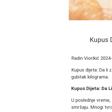
Kupus D
Radin Viorikić
2024
Kupus dijeta: Da li 
gubitak kilograma.
Kupus Dijeta: Da L
U poslednje vreme,
smršaju. Mnogi tvrd