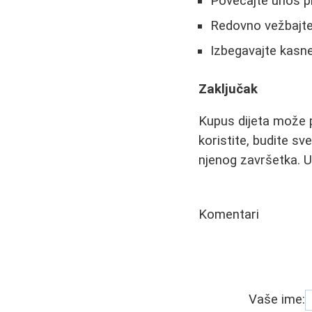
Povećajte unos pr
Redovno vežbajte 
Izbegavajte kasne
Zaključak
Kupus dijeta može pr
koristite, budite s
njenog završetka. Uv
Komentari
Vaše ime: