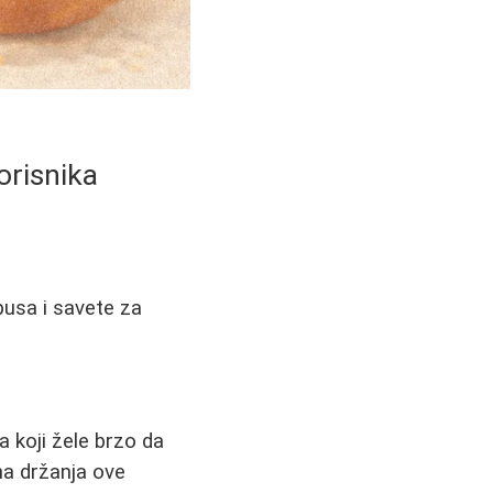
orisnika
upusa i savete za
 koji žele brzo da
na držanja ove