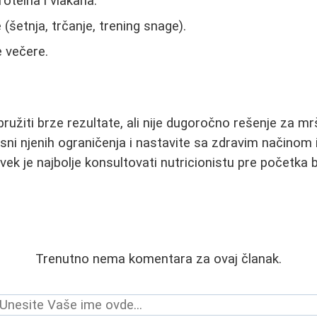
oteina i vlakana.
(šetnja, trčanje, trening snage).
 večere.
užiti brze rezultate, ali nije dugoročno rešenje za mrš
vesni njenih ograničenja i nastavite sa zdravim načinom
ek je najbolje konsultovati nutricionistu pre početka bi
Trenutno nema komentara za ovaj članak.