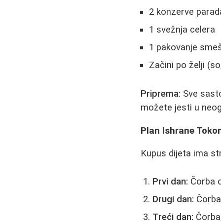
2 konzerve parad
1 svežnja celera
1 pakovanje sme
Začini po želji (so
Priprema:
Sve sasto
možete jesti u neo
Plan Ishrane Toko
Kupus dijeta ima st
Prvi dan:
Čorba od
Drugi dan:
Čorba 
Treći dan:
Čorba,