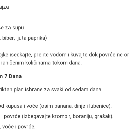
ajza
še za supu
, biber, ljuta paprika)
jke iseckajte, prelite vodom i kuvajte dok povrće ne 
graničenim količinama tokom dana.
m 7 Dana
riktan plan ishrane za svaki od sedam dana:
 kupusa i voće (osim banana, dinje i lubenice).
i povrće (izbegavajte krompir, boraniju, grašak).
 voće i povrće.