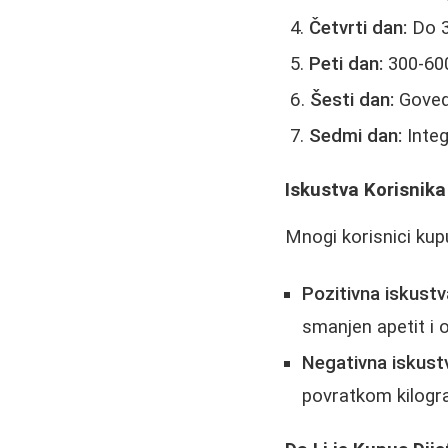
Četvrti dan:
Do 3
Peti dan:
300-600
Šesti dan:
Govedi
Sedmi dan:
Integ
Iskustva Korisnika
Mnogi korisnici kupu
Pozitivna iskustv
smanjen apetit i 
Negativna iskust
povratkom kilogr