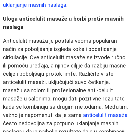
uklanjanje masnih naslaga
.
Uloga anticelulit masaže u borbi protiv masnih
naslaga
Anticelulit masaža je postala veoma popularan
način za poboljšanje izgleda kože i podsticanje
cirkulacije. Ove anticelulit masaže se izvode ručno
ili pomoću uređaja, a njihov cilj je da razbiju masne
čelije i poboljšaju protok limfe. Različite vrste
anticelulit masaži, uključujući suvo četkanje,
masažu sa rolom ili profesionalne anti-celulit
masaže u salonima, mogu dati pozitivne rezultate
kada se kombinuju sa drugim metodama. Međutim,
važno je napomenuti da je sama
anticelulit masaža
često nedovoljna za potpuno uklanjanje masnih
naslaga i da je najbolje rezultate daje u kombinaciji