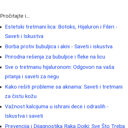
Pročitajte i...
Estetski tretmani lica: Botoks, Hijaluron i Fileri -
Saveti i Iskustva
Borba protiv bubuljica i akni - Saveti i iskustva
Prirodna rešenja za bubuljice i fleke na licu
Sve o tretmanu hijaluronom: Odgovori na vaša
pitanja i saveti za negu
Kako rešiti probleme sa aknama: Saveti i tretmani
za čistu kožu
Važnost kalcijuma u ishrani dece i odraslih -
Iskustva i saveti
Prevencija i Dijagnostika Raka Dojki: Sve Što Treba