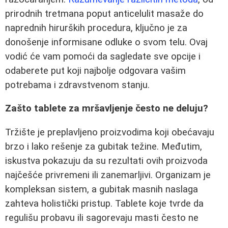
prirodnih tretmana poput anticelulit masaže do
naprednih hirurških procedura, ključno je za
donošenje informisane odluke o svom telu. Ovaj
vodić će vam pomoći da sagledate sve opcije i
odaberete put koji najbolje odgovara vašim
potrebama i zdravstvenom stanju.
Zašto tablete za mršavljenje često ne deluju?
Tržište je preplavljeno proizvodima koji obećavaju
brzo i lako rešenje za gubitak težine. Međutim,
iskustva pokazuju da su rezultati ovih proizvoda
najčešće privremeni ili zanemarljivi. Organizam je
kompleksan sistem, a gubitak masnih naslaga
zahteva holistički pristup. Tablete koje tvrde da
regulišu probavu ili sagorevaju masti često ne