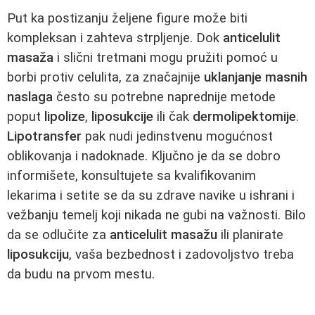
Put ka postizanju željene figure može biti
kompleksan i zahteva strpljenje. Dok
anticelulit
masaža
i slični tretmani mogu pružiti pomoć u
borbi protiv celulita, za značajnije
uklanjanje masnih
naslaga
često su potrebne naprednije metode
poput
lipolize
,
liposukcije
ili čak
dermolipektomije
.
Lipotransfer
pak nudi jedinstvenu mogućnost
oblikovanja i nadoknade. Ključno je da se dobro
informišete, konsultujete sa kvalifikovanim
lekarima i setite se da su zdrave navike u ishrani i
vežbanju temelj koji nikada ne gubi na važnosti. Bilo
da se odlučite za
anticelulit masažu
ili planirate
liposukciju
, vaša bezbednost i zadovoljstvo treba
da budu na prvom mestu.