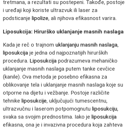
tretmana, a rezultati su postepeni. Takođe, postoje
i uređaji koji koriste ultrazvuk ili laser za
podsticanje
lipolize
, ali njihova efikasnost varira.
Liposukcija: Hirurško uklanjanje masnih naslaga
Kada je reč o trajnom
uklanjanju masnih naslaga
,
liposukcija
je jedna od najpoznatijih hirurških
procedura.
Liposukcija
podrazumeva mehaničko
uklanjanje masnih naslaga putem tanke cevčice
(kanile). Ova metoda je posebno efikasna za
oblikovanje tela i uklanjanje masnih naslaga koje su
otporne na dijetu i vežbanje. Postoje različite
tehnike
liposukcije
, uključujući tumescentnu,
ultrazvučnu i laserom potpomognutu
liposukciju
,
svaka sa svojim prednostima. Iako je
liposukcija
efikasna, ona je i invazivna procedura koja zahteva