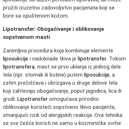
pružiti izuzetno zadovoljstvo pacijenata koji se
bore sa opuštenom kožom.
Lipotransfer: Obogaćivanje i oblikovanje
sopstvenom masti
Zanimljiva procedura koja kombinuje elemente
liposukcije
i nadoknade tkiva je
lipotransfer
. Tokom
lipotransfera
, mast se prvo uklanja iz jednog dela
tela (npr. stomak ili butine) putem
liposukcije
, a
zatim prečišćava i ubrizgava u druge delove tela
koji zahtevaju obogaćivanje, poput jagodica, lica ili
grudi.
Lipotransfer
omogućava prirodno
oblikovanje koristeći sopstveno tkivo pacijenta,
smanjujući rizik od alergijskih reakcija. Ova tehnika
se sve češće koristi ne samo u kozmetičke svrhe