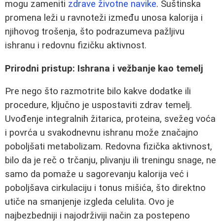
mogu zameniti
zdrave životne navike
. Suštinska
promena leži u ravnoteži između unosa kalorija i
njihovog trošenja, što podrazumeva pažljivu
ishranu i redovnu fizičku aktivnost.
Prirodni pristup: Ishrana i vežbanje kao temelj
Pre nego što razmotrite bilo kakve dodatke ili
procedure, ključno je uspostaviti zdrav temelj.
Uvođenje integralnih žitarica, proteina, svežeg voća
i povrća u svakodnevnu ishranu može značajno
poboljšati metabolizam. Redovna fizička aktivnost,
bilo da je reč o trčanju, plivanju ili treningu snage, ne
samo da pomaže u sagorevanju kalorija već i
poboljšava cirkulaciju i tonus mišića, što direktno
utiče na smanjenje izgleda celulita. Ovo je
najbezbedniji i najodrživiji način za postepeno