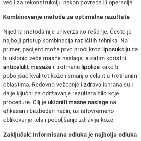
već i za rekonstrukciju nakon povreda ili operacija.
Kombinovanje metoda za optimalne rezultate
Nijedna metoda nije univerzalno rešenje. Često je
najbolji pristup kombinacija različitih tehnika. Na
primer, pacijent može prvo proći kroz
liposukciju
da
bi uklonio veće masne naslage, a zatim koristiti
anticelulit masaže
i tretmane
lipolize
kako bi
poboljšao kvalitet kože i smanjio celulit u tretiranim
oblastima. Redovno vežbanje i zdrava ishrana su i
dalje ključni za održavanje rezultata bilo koje
procedure. Cilj je
ukloniti masne naslage
na
efikasan i bezbedan način, uz istovremeno
oblikovanje tela i poboljšanje zdravlja kože.
Zaključak: Informisana odluka je najbolja odluka