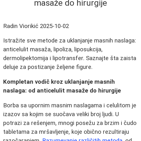
masaže do hirurgije
Radin Viorikić
2025-10-02
Istražite sve metode za uklanjanje masnih naslaga:
anticelulit masaža, lipoliza, liposukcija,
dermolipektomija i lipotransfer. Saznajte šta zaista
deluje za postizanje željene figure.
Kompletan vodič kroz uklanjanje masnih
naslaga: od anticelulit masaže do hirurgije
Borba sa upornim masnim naslagama i celulitom je
izazov sa kojim se suočava veliki broj ljudi. U
potrazi za rešenjem, mnogi posežu za brzim i čudo
tabletama za mršavljenje, koje obično rezultiraju
razočaranjem.
Razumevanje različitih metoda
, od