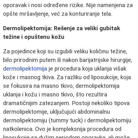
oporavak i nosi određene rizike. Nije namenjena za
opšte mršavljenje, već za konturiranje tela.
Dermolipektomija: Rešenje za veliki gubitak
težine i opuštenu kožu
Za pojedince koji su izgubili veliku količinu težine,
bilo prirodnim putem ili nakon barijatrijske hirurgije,
dermolipektomija
je procedura koja uklanja višak
kože i masnog tkiva. Za razliku od liposukcije, koja
se fokusira na masno tkivo, dermolipektomija
uklanja i kožu i masno tkivo, što rezultira
dramatičnijim zatezanjem. Postoji nekoliko tipova
dermolipektomije, uključujući abdominalnu
dermolipektomiju (tummy tuck) i dermolipektomiju
natkolenica. Ovo je kompleksnija procedura od
liposukcije sa dužim periodom oporavka, ali može