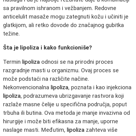
sa pravilnom ishranom i vežbanjem. Redovne
anticelulit masaže mogu zategnuti kožu i učiniti je
glatkijom, ali retko dovode do značajnog gubitka
težine.
Šta je lipoliza i kako funkcioniše?
Termin
lipoliza
odnosi se na prirodni proces
razgradnje masti u organizmu. Ovaj proces se
može podstaći na različite načine.
Nekonvencionalna
lipoliza
, poznata i kao injekciona
lipoliza
, podrazumeva ubrizgavanje rastvora koji
razlaže masne čelije u specifična područja, poput
trbuha ili butina. Ova metoda je manje invazivna od
hirurgije i može biti efikasna za manje, uporne
naslage masti. Međutim,
lipoliza
zahteva više