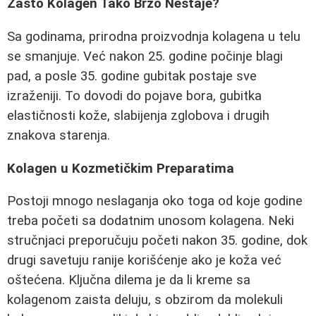
Zašto Kolagen Tako Brzo Nestaje?
Sa godinama, prirodna proizvodnja kolagena u telu
se smanjuje. Već nakon 25. godine počinje blagi
pad, a posle 35. godine gubitak postaje sve
izraženiji. To dovodi do pojave bora, gubitka
elastičnosti kože, slabijenja zglobova i drugih
znakova starenja.
Kolagen u Kozmetičkim Preparatima
Postoji mnogo neslaganja oko toga od koje godine
treba početi sa dodatnim unosom kolagena. Neki
stručnjaci preporučuju početi nakon 35. godine, dok
drugi savetuju ranije korišćenje ako je koža već
oštećena. Ključna dilema je da li kreme sa
kolagenom zaista deluju, s obzirom da molekuli