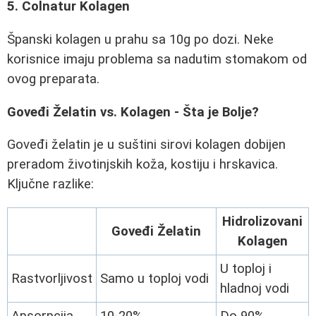
5. Colnatur Kolagen
Španski kolagen u prahu sa 10g po dozi. Neke
korisnice imaju problema sa nadutim stomakom od
ovog preparata.
Goveđi Želatin vs. Kolagen - Šta je Bolje?
Goveđi želatin je u suštini sirovi kolagen dobijen
preradom životinjskih koža, kostiju i hrskavica.
Ključne razlike:
Hidrolizovani
Goveđi Želatin
Kolagen
U toploj i
Rastvorljivost
Samo u toploj vodi
hladnoj vodi
Apsorpcija
10-20%
Do 90%