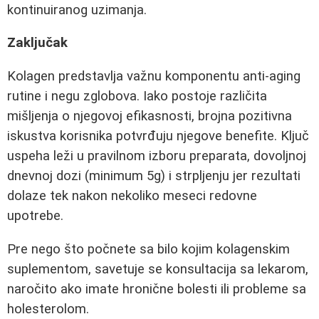
kontinuiranog uzimanja.
Zaključak
Kolagen predstavlja važnu komponentu anti-aging
rutine i negu zglobova. Iako postoje različita
mišljenja o njegovoj efikasnosti, brojna pozitivna
iskustva korisnika potvrđuju njegove benefite. Ključ
uspeha leži u pravilnom izboru preparata, dovoljnoj
dnevnoj dozi (minimum 5g) i strpljenju jer rezultati
dolaze tek nakon nekoliko meseci redovne
upotrebe.
Pre nego što počnete sa bilo kojim kolagenskim
suplementom, savetuje se konsultacija sa lekarom,
naročito ako imate hronične bolesti ili probleme sa
holesterolom.