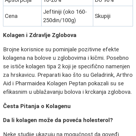
Jeftiniji (oko 160-
Cena
Skupiji
250din/100g)
Kolagen i Zdravlje Zglobova
Brojne korisnice su pominjale pozitivne efekte
kolagena na bolove u zglobovima i kičmi. Posebno
se ističe kolagen tipa 2 koji je specifično namenjen
za hrskavicu. Preparati kao što su Geladrink, Arthro
Aid i Pharmaidea Kolagen Peptan pokazali su se
efikasnim u ublažavanju bolova i krckanja zglobova.
Česta Pitanja o Kolagenu
Da li kolagen može da poveća holesterol?
Neke studije ukazuju na mogućnost da goveđi