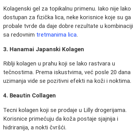
Kolagenski gel za topikalnu primenu. Iako nije lako
dostupan za fizička lica, neke korisnice koje su ga
probale tvrde da daje dobre rezultate u kombinaciji
sa redovnim
tretmanima lica
.
3. Hanamai Japanski Kolagen
Riblji kolagen u prahu koji se lako rastvara u
tečnostima. Prema iskustvima, već posle 20 dana
uzimanja vide se pozitivni efekti na koži i noktima.
4. Beautin Collagen
Tecni kolagen koji se prodaje u Lilly drogerijama.
Korisnice primećuju da koža postaje sjajnija i
hidriranija, a nokti čvršći.