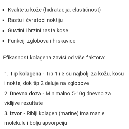
Kvalitetu kože (hidratacija, elastičnost)
Rastu i čvrstoći noktiju
Gustini i brzini rasta kose
Funkciji zglobova i hrskavice
Efikasnost kolagena zavisi od više faktora:
Tip kolagena
- Tip 1 i 3 su najbolji za kožu, kosu
i nokte, dok tip 2 deluje na zglobove
Dnevna doza
- Minimalno 5-10g dnevno za
vidljive rezultate
Izvor
- Riblji kolagen (marine) ima manje
molekule i bolju apsorpciju