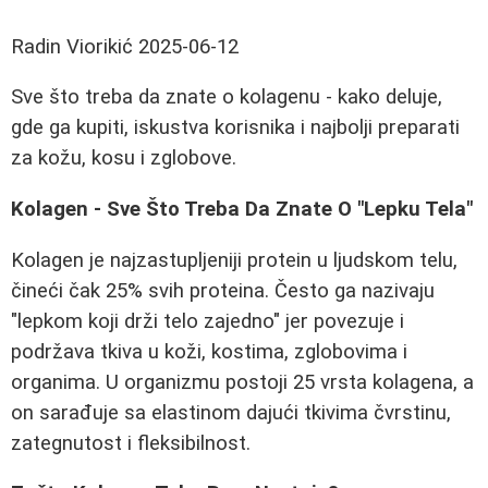
Radin Viorikić
2025-06-12
Sve što treba da znate o kolagenu - kako deluje,
gde ga kupiti, iskustva korisnika i najbolji preparati
za kožu, kosu i zglobove.
Kolagen - Sve Što Treba Da Znate O "Lepku Tela"
Kolagen je najzastupljeniji protein u ljudskom telu,
čineći čak 25% svih proteina. Često ga nazivaju
"lepkom koji drži telo zajedno" jer povezuje i
podržava tkiva u koži, kostima, zglobovima i
organima. U organizmu postoji 25 vrsta kolagena, a
on sarađuje sa elastinom dajući tkivima čvrstinu,
zategnutost i fleksibilnost.