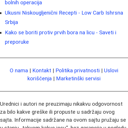
bolnih operacija
Ukusni Niskougljenični Recepti - Low Carb Ishrsna
Srbija
Kako se boriti protiv prvih bora na licu - Saveti i
preporuke
O nama
|
Kontakt
|
Politika privatnosti
|
Uslovi
korišćenja
|
Marketinški servisi
Urednici i autori ne preuzimaju nikakvu odgovornost
za bilo kakve greške ili propuste u sadržaju ovog
sajta. Informacije sadržane na ovom sajtu pružaju se
u stanju „takvom kakve jesu“, bez garancija u pogledu