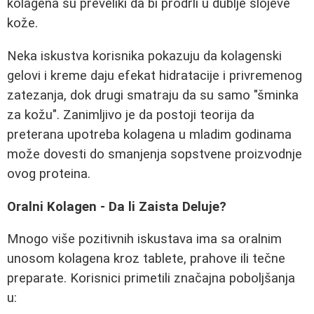
kolagena su preveliki da bi prodrli u dublje slojeve
kože.
Neka iskustva korisnika pokazuju da kolagenski
gelovi i kreme daju efekat hidratacije i privremenog
zatezanja, dok drugi smatraju da su samo "šminka
za kožu". Zanimljivo je da postoji teorija da
preterana upotreba kolagena u mladim godinama
može dovesti do smanjenja sopstvene proizvodnje
ovog proteina.
Oralni Kolagen - Da li Zaista Deluje?
Mnogo više pozitivnih iskustava ima sa oralnim
unosom kolagena kroz tablete, prahove ili tečne
preparate. Korisnici primetili značajna poboljšanja
u: