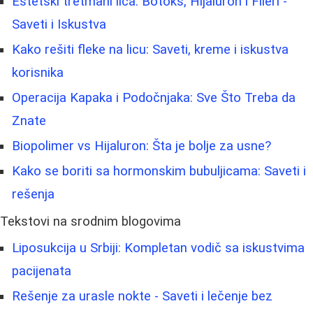
Estetski tretmani lica: Botoks, Hijaluron i Fileri -
Saveti i Iskustva
Kako rešiti fleke na licu: Saveti, kreme i iskustva
korisnika
Operacija Kapaka i Podočnjaka: Sve Što Treba da
Znate
Biopolimer vs Hijaluron: Šta je bolje za usne?
Kako se boriti sa hormonskim bubuljicama: Saveti i
rešenja
Tekstovi na srodnim blogovima
Liposukcija u Srbiji: Kompletan vodič sa iskustvima
pacijenata
Rešenje za urasle nokte - Saveti i lečenje bez