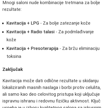
Mnogi saloni nude kombinacije tretmana za bolje
rezultate:
Kavitacija + LPG
- Za bolje zatezanje kože
Kavitacija + Radio talasi
- Za podmlađivanje
kože
Kavitacija + Presoterapija
- Za bržu eliminaciju
toksina
Zaključak
Kavitacija može dati odlične rezultate u skidanju
lokaliziranih masnih naslaga i borbi protiv celulita,
ali samo kao deo celovitog pristupa koji uključuje
ispravnu ishranu i redovnu fizičku aktivnost. Ključ
uspeha je u izboru kvalitetnog salona sa iskusnim