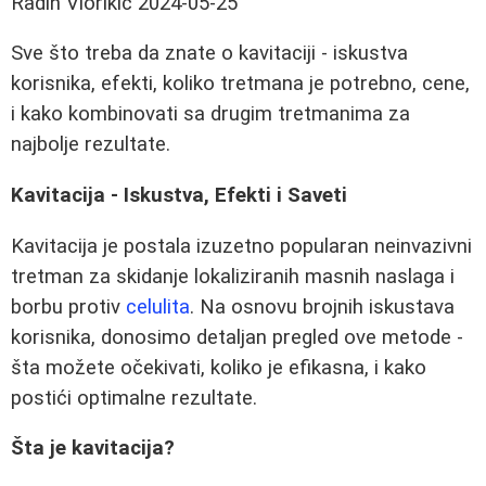
Radin Viorikić
2024-05-25
Sve što treba da znate o kavitaciji - iskustva
korisnika, efekti, koliko tretmana je potrebno, cene,
i kako kombinovati sa drugim tretmanima za
najbolje rezultate.
Kavitacija - Iskustva, Efekti i Saveti
Kavitacija je postala izuzetno popularan neinvazivni
tretman za skidanje lokaliziranih masnih naslaga i
borbu protiv
celulita
. Na osnovu brojnih iskustava
korisnika, donosimo detaljan pregled ove metode -
šta možete očekivati, koliko je efikasna, i kako
postići optimalne rezultate.
Šta je kavitacija?