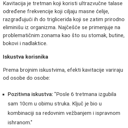
Kavitacija je tretman koji koristi ultrazvučne talase
određene frekvencije koji ciljaju masne ćelije,
razgrađujući ih do triglicerida koji se zatim prirodno
eliminišu iz organizma. Najčešće se primenjuje na
problematičnim zonama kao što su stomak, butine,
bokovi i nadlaktice.
Iskustva korisnika
Prema brojnim iskustvima, efekti kavitacije variraju
od osobe do osobe:
Pozitivna iskustva:
"Posle 6 tretmana izgubila
sam 10cm u obimu struka. Ključ je bio u
kombinaciji sa redovnim vežbanjem i ispravnom
ishranom."