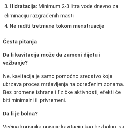
Hidratacija:
Minimum 2-3 litra vode dnevno za
eliminaciju razgrađenih masti
Ne raditi tretmane tokom menstruacije
Česta pitanja
Da li kavitacija može da zameni dijetu i
vežbanje?
Ne, kavitacija je samo pomoćno sredstvo koje
ubrzava proces mršavljenja na određenim zonama.
Bez promene ishrane i fizičke aktivnosti, efekti će
biti minimalni ili privremeni.
Da li je bolna?
Većina korisnika opisuje kavitaciju kao bezbolnu, sa