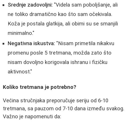
Srednje zadovoljni:
"Videla sam poboljšanje, ali
ne toliko dramatično kao što sam očekivala.
Koža je postala glatkija, ali obimi su se smanjili
minimalno."
Negativna iskustva:
"Nisam primetila nikakvu
promenu posle 5 tretmana, možda zato što
nisam dovoljno korigovala ishranu i fizičku
aktivnost."
Koliko tretmana je potrebno?
Većina stručnjaka preporučuje seriju od 6-10
tretmana, sa pauzom od 7-10 dana između svakog.
Važno je napomenuti da: