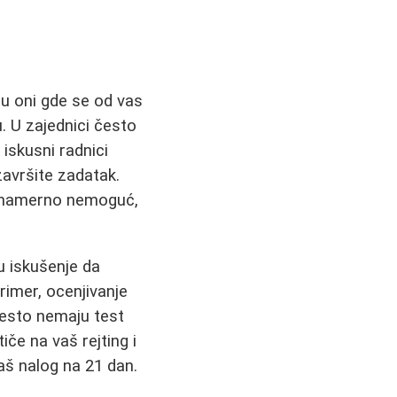
su oni gde se od vas
. U zajednici često
 iskusni radnici
avršite zadatak.
je namerno nemoguć,
u iskušenje da
rimer, ocenjivanje
često nemaju test
iče na vaš rejting i
aš nalog na 21 dan.