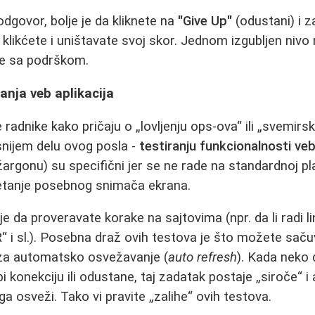
odgovor, bolje je da kliknete na
"Give Up"
(odustani) i z
likćete i uništavate svoj skor. Jednom izgubljen nivo 
e sa podrškom.
ranja veb aplikacija
radnike kako pričaju o „lovljenju ops-ova“ ili „svemirs
snijem delu ovog posla -
testiranju funkcionalnosti ve
argonu) su specifični jer se ne rade na standardnoj pl
etanje posebnog snimača ekrana.
e da proveravate korake na sajtovima (npr. da li radi lin
 sl.). Posebna draž ovih testova je što možete sačuvat
e za automatsko osvežavanje (
auto refresh
). Kada neko 
i konekciju ili odustane, taj zadatak postaje „siroče“ 
a osveži. Tako vi pravite „zalihe“ ovih testova.