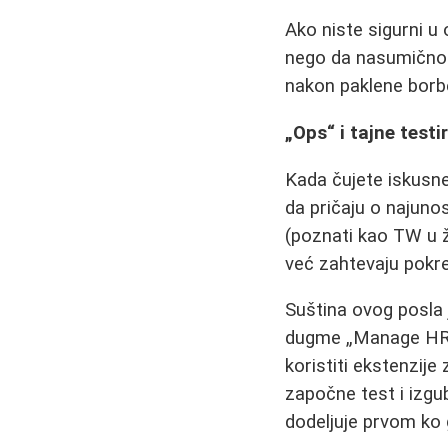
Ako niste sigurni u 
nego da nasumično k
nakon paklene borb
„Ops“ i tajne testi
Kada čujete iskusne 
da pričaju o najuno
(poznati kao TW u ž
već zahtevaju pokr
Suština ovog posla j
dugme „Manage HR“ i
koristiti ekstenzij
započne test i izgub
dodeljuje prvom ko g