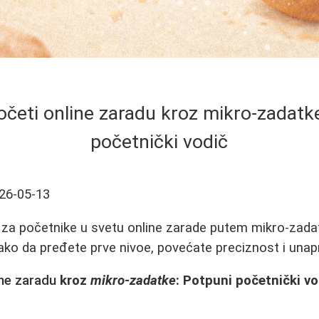
četi online zaradu kroz mikro-zadatk
početnički vodič
26-05-13
za početnike u svetu online zarade putem mikro-zadata
 kako da pređete prve nivoe, povećate preciznost i unap
ine zaradu
kroz
mikro-zadatke
: Potpuni početnički v