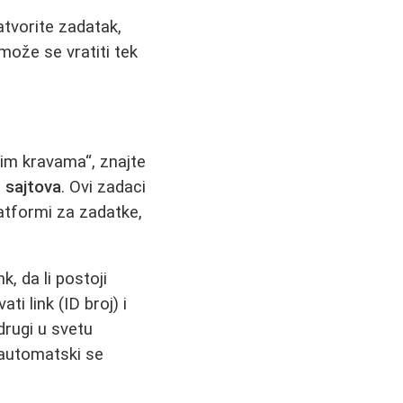
atvorite zadatak,
može se vratiti tek
kim kravama“, znajte
b sajtova
. Ovi zadaci
atformi za zadatke,
k, da li postoji
i link (ID broj) i
drugi u svetu
i automatski se