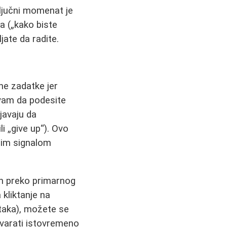
Ključni momenat je
a („kako biste
jate da radite.
ne zadatke jer
 vam da podesite
javaju da
li „give up“). Ovo
nim signalom
jen preko primarnog
 kliktanje na
taka), možete se
otvarati istovremeno