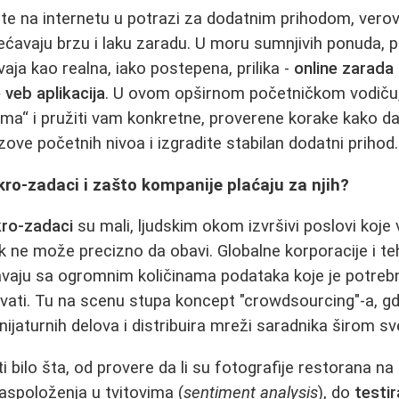
ate na internetu u potrazi za dodatnim prihodom, verov
ećavaju brzu i laku zaradu. U moru sumnjivih ponuda, p
aja kao realna, iako postepena, prilika -
online zarada
 veb aplikacija
. U ovom opširnom početničkom vodiču
rama“ i pružiti vam konkretne, proverene korake kako da
zove početnih nivoa i izgradite stabilan dodatni prihod.
ro-zadaci i zašto kompanije plaćaju za njih?
ro-zadaci
su mali, ljudskim okom izvršivi poslovi koje
ek ne može precizno da obavi. Globalne korporacije i te
aju sa ogromnim količinama podataka koje je potrebn
fikovati. Tu na scenu stupa koncept "crowdsourcing"-a, gd
inijaturnih delova i distribuira mreži saradnika širom sv
 bilo šta, od provere da li su fotografije restorana na
aspoloženja u tvitovima (
sentiment analysis
), do
testir