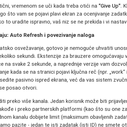
ični, vremenom se uči kada treba otići na
"Give Up"
. 
ego što vam se pojavi plavi ekran za ocenjivanje zadatk
ko to uradite ispravno, vaš niz se ne prekida i vi nastavl
baju: Auto Refresh i povezivanje naloga
atsko osvežavanje, gotovo je nemoguće uhvatiti unos
nekoliko sekundi. Ekstenzije za brauzere omogućavaju
e na svake 2 sekunde, a naprednije verzije vam dozvol
je kada se na stranici pojavi ključna reč (npr. „work“ i
edite pasivno ispred ekrana, već da vas sistem zvuč
se posao otvori.
ti preko više kanala. Jedan korisnik može biti prijavl
takođe i preko partnerskih platformi (kao što su one za
ednom kanalu dobijete limit (maksimum obavljenih zada
Samo pazite - jedan te isti zadatak (isti ID) ne smete 