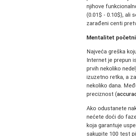
njihove funkcionaln
(0.01$ - 0.10$), al
zarađeni centi pret
Mentalitet početni
Najveća greška koju
Internet je prepun 
prvih nekoliko nede
izuzetno retka, a z
nekoliko dana. Međut
preciznost (
accura
Ako odustanete nako
nećete doći do faze
koja garantuje uspeh
sakupite 100 test p