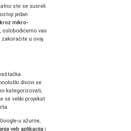
atno ste se susreli
ostoji jedan
 kroz mikro-
, oslobodićemo vas
 zakoračite u ovaj
 veštačka
hnološki divovi se
o kategorizovati,
e se veliki projekat
eta.
 Google-u ažurne,
anja veb aplikacija
i