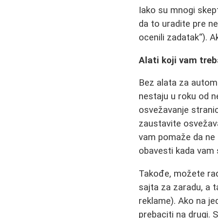
Iako su mnogi skept
da to uradite pre n
ocenili zadatak“). A
Alati koji vam tre
Bez alata za autom
nestaju u roku od 
osvežavanje stranic
zaustavite osvežavan
vam pomaže da ne s
obavesti kada vam 
Takođe, možete radi
sajta za zaradu, a 
reklame). Ako na j
prebaciti na drugi. 