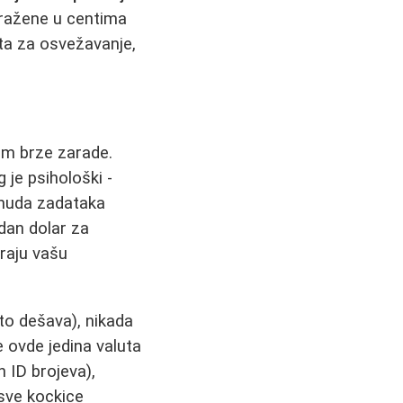
zražene u centima
ta za osvežavanje,
jem brze zarade.
g je psihološki -
ponuda zadataka
dan dolar za
iraju vašu
to dešava), nikada
e ovde jedina valuta
h ID brojeva),
sve kockice