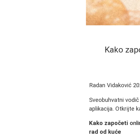
Kako zapo
Radan Vidaković
20
Sveobuhvatni vodič 
aplikacija. Otkrijte
Kako započeti
onl
rad od kuće