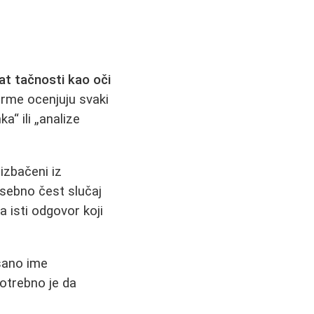
at tačnosti kao oči
orme ocenjuju svaki
a“ ili „analize
 izbačeni iz
osebno čest slučaj
 isti odgovor koji
isano ime
Potrebno je da