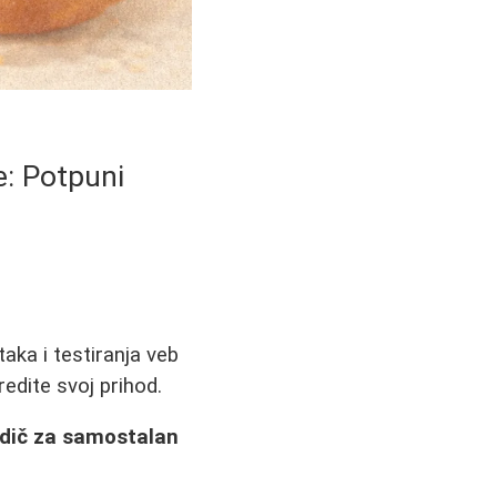
e: Potpuni
ka i testiranja veb
redite svoj prihod.
odič za samostalan