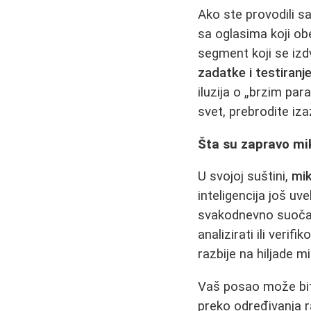
Ako ste provodili s
sa oglasima koji ob
segment koji se izdv
zadatke i testiranje
iluzija o „brzim pa
svet, prebrodite iza
Šta su zapravo mik
U svojoj suštini,
mik
inteligencija još uv
svakodnevno suočav
analizirati ili veri
razbije na hiljade m
Vaš posao može biti
preko određivanja r