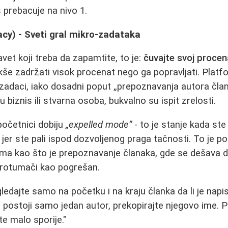
 prebacuje na nivo 1.
cy) - Sveti gral mikro-zadataka
vet koji treba da zapamtite, to je:
čuvajte svoj procen
kše zadržati visok procenat nego ga popravljati. Platf
 zadaci, iako dosadni poput „prepoznavanja autora člank
su biznis ili stvarna osoba, bukvalno su ispit zrelosti.
početnici dobiju
„expelled mode“
- to je stanje kada ste
er ste pali ispod dozvoljenog praga tačnosti. To je p
a kao što je prepoznavanje članaka, gde se dešava da
protumači kao pogrešan.
gledajte samo na početku i na kraju članka da li je nap
o postoji samo jedan autor, prekopirajte njegovo ime. 
te malo sporije."