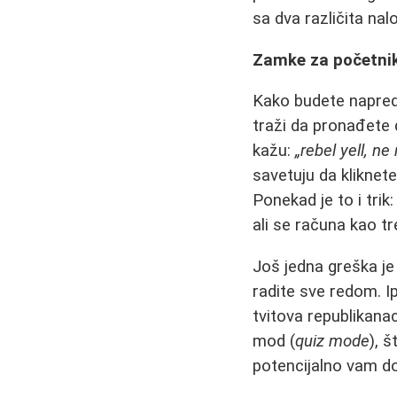
sa dva različita nalo
Zamke za početnik
Kako budete napredo
traži da pronađete d
kažu:
„rebel yell, n
savetuju da kliknet
Ponekad je to i tri
ali se računa kao tr
Još jedna greška je
radite sve redom. Ip
tvitova republikanac
mod (
quiz mode
), 
potencijalno vam do