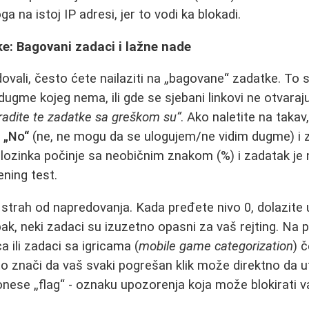
ga na istoj IP adresi, jer to vodi ka blokadi.
e: Bagovani zadaci i lažne nade
vali, često ćete nailaziti na „bagovane“ zadatke. To 
ugme kojeg nema, ili gde se sjebani linkovi ne otvaraju
e radite te zadatke sa greškom su“
. Ako naletite na takav,
e
„No“
(ne, ne mogu da se ulogujem/ne vidim dugme) i z
k: lozinka počinje sa neobičnim znakom (%) i zadatak 
ening test.
 strah od napredovanja. Kada pređete nivo 0, dolazite 
ak, neki zadaci su izuzetno opasni za vaš rejting. Na p
a ili zadaci sa igricama (
mobile game categorization
) 
što znači da vaš svaki pogrešan klik može direktno da ut
nese „flag“ - oznaku upozorenja koja može blokirati v