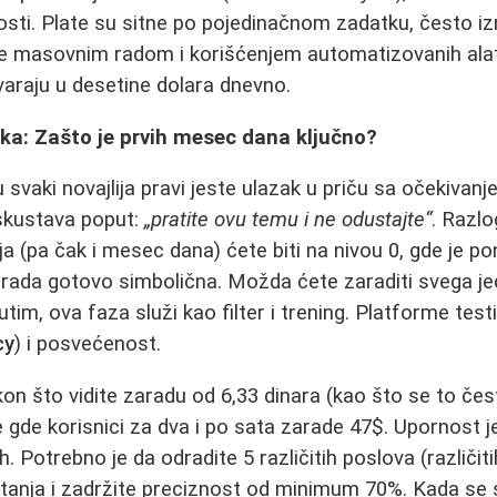
osti. Plate su sitne po pojedinačnom zadatku, često i
i se masovnim radom i korišćenjem automatizovanih ala
varaju u desetine dolara dnevno.
ka: Zašto je prvih mesec dana ključno?
 svaki novajlija pravi jeste ulazak u priču sa očekivan
iskustava poput:
„pratite ovu temu i ne odustajte“
. Razlo
lja (pa čak i mesec dana) ćete biti na nivou 0, gde je 
arada gotovo simbolična. Možda ćete zaraditi svega je
im, ova faza služi kao filter i trening. Platforme test
cy
) i posvećenost.
n što vidite zaradu od 6,33 dinara (kao što se to čes
 gde korisnici za dva i po sata zarade 47$. Upornost j
. Potrebno je da odradite 5 različitih poslova (različiti
itanja i zadržite preciznost od minimum 70%. Kada se 