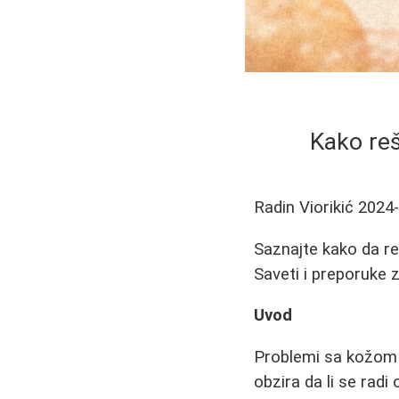
Kako reš
Radin Viorikić
2024
Saznajte kako da re
Saveti i preporuke 
Uvod
Problemi sa kožom l
obzira da li se radi