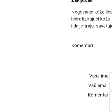
Zaključak
Negovanje kože lica 
hidratizirajući kož
i dalje traju, savet
Komentari
Vaše ime:
Vaš email:
Komentar: