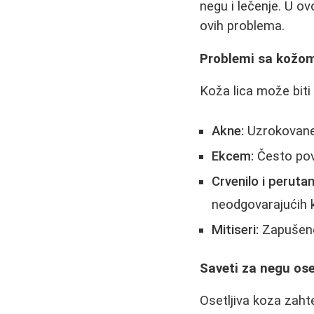
negu i lečenje. U o
ovih problema.
Problemi sa kožom 
Koža lica može biti 
Akne:
Uzrokovane
Ekcem:
Često pov
Crvenilo i perutan
neodgovarajućih 
Mitiseri:
Zapušene 
Saveti za negu ose
Osetljiva koza zahte