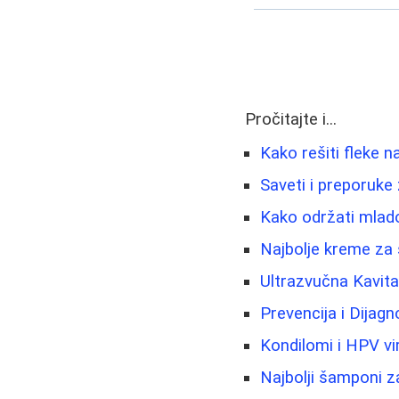
Pročitajte i...
Kako rešiti fleke na
Saveti i preporuke 
Kako održati mladol
Najbolje kreme za s
Ultrazvučna Kavita
Prevencija i Dijag
Kondilomi i HPV vi
Najbolji šamponi z