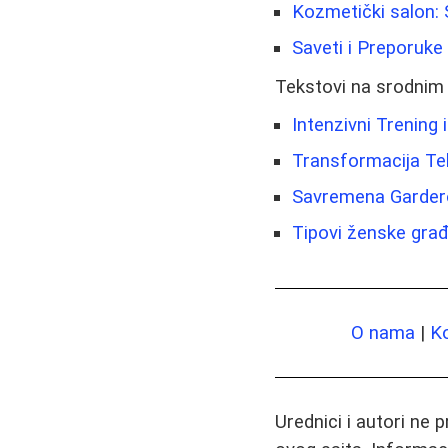
Kozmetički salon: 
Saveti i Preporuk
Tekstovi na srodnim
Intenzivni Trening
Transformacija Tel
Savremena Gardero
Tipovi ženske građe
O nama
|
K
Urednici i autori ne 