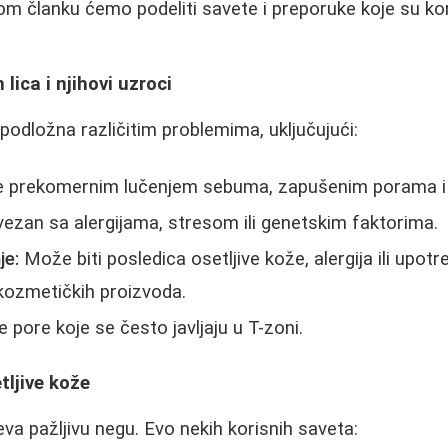
vom članku ćemo podeliti savete i preporuke koje su ko
lica i njihovi uzroci
podložna različitim problemima, uključujući:
 prekomernim lučenjem sebuma, zapušenim porama i 
ezan sa alergijama, stresom ili genetskim faktorima.
je:
Može biti posledica osetljive kože, alergija ili upotr
kozmetičkih proizvoda.
pore koje se često javljaju u T-zoni.
tljive kože
va pažljivu negu. Evo nekih korisnih saveta: