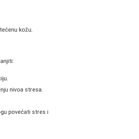
štećenu kožu.
njiti:
iju.
ju nivoa stresa.
u povećati stres i