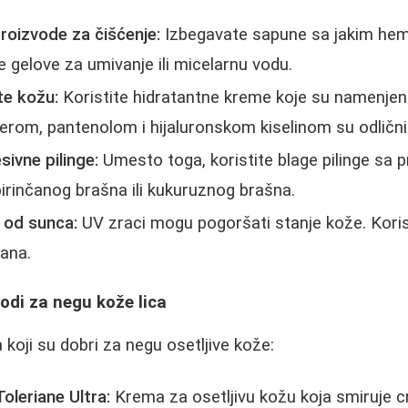
proizvode za čišćenje:
Izbegavate sapune sa jakim hem
ge gelove za umivanje ili micelarnu vodu.
te kožu:
Koristite hidratantne kreme koje su namenjene 
erom, pantenolom i hijaluronskom kiselinom su odlični 
sivne pilinge:
Umesto toga, koristite blage pilinge sa 
irinčanog brašna ili kukuruznog brašna.
u od sunca:
UV zraci mogu pogoršati stanje kože. Kori
ana.
odi za negu kože lica
koji su dobri za negu osetljive kože:
oleriane Ultra:
Krema za osetljivu kožu koja smiruje crv