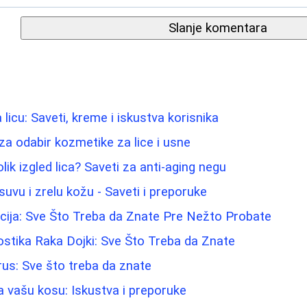
Slanje komentara
 licu: Saveti, kreme i iskustva korisnika
za odabir kozmetike za lice i usne
ik izgled lica? Saveti za anti-aging negu
uvu i zrelu kožu - Saveti i preporuke
cija: Sve Što Treba da Znate Pre Nežto Probate
nostika Raka Dojki: Sve Što Treba da Znate
rus: Sve što treba da znate
a vašu kosu: Iskustva i preporuke