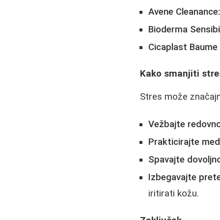
Avene Cleanance
Bioderma Sensibi
Cicaplast Baume 
Kako smanjiti stre
Stres može značajno
Vežbajte redovno
Prakticirajte med
Spavajte dovoljno
Izbegavajte prete
iritirati kožu.