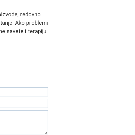
roizvode, redovno
stanje. Ako problemi
e savete i terapiju.