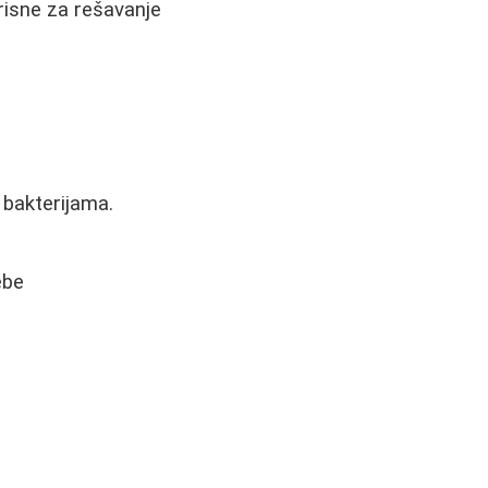
risne za rešavanje
bakterijama.
ebe