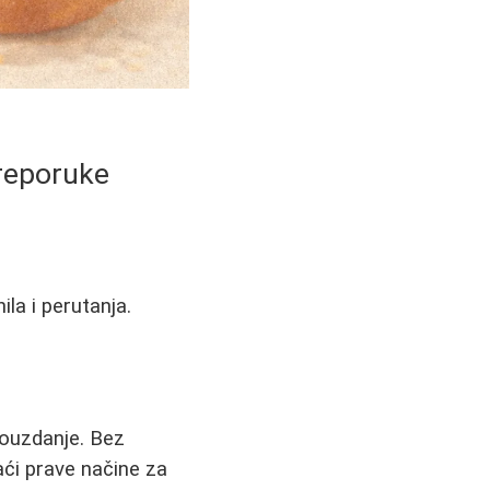
preporuke
la i perutanja.
pouzdanje. Bez
naći prave načine za