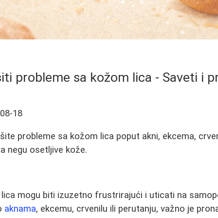
iti probleme sa kožom lica - Saveti i 
-08-18
šite probleme sa kožom lica poput akni, ekcema, crveni
za negu osetljive kože.
ica mogu biti izuzetno frustrirajući i uticati na samo
 o
aknama
, ekcemu, crvenilu ili perutanju, važno je pro