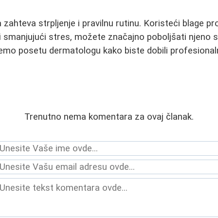
zahteva strpljenje i pravilnu rutinu. Koristeći blage p
u i smanjujući stres, možete značajno poboljšati njeno 
ujemo posetu dermatologu kako biste dobili profesionaln
Trenutno nema komentara za ovaj članak.