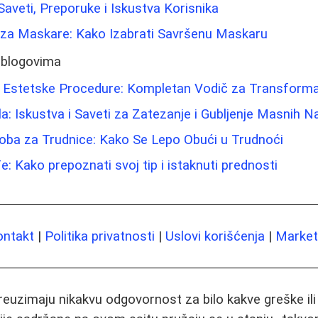
Saveti, Preporuke i Iskustva Korisnika
e za Maskare: Kako Izabrati Savršenu Maskaru
 blogovima
 i Estetske Procedure: Kompletan Vodič za Transforma
a: Iskustva i Saveti za Zatezanje i Gubljenje Masnih N
ba za Trudnice: Kako Se Lepo Obući u Trudnoći
: Kako prepoznati svoj tip i istaknuti prednosti
ontakt
|
Politika privatnosti
|
Uslovi korišćenja
|
Marketi
preuzimaju nikakvu odgovornost za bilo kakve greške il