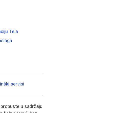
ciju Tela
aslaga
nški servisi
i propuste u sadržaju