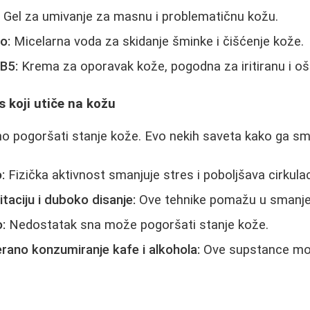
:
Gel za umivanje za masnu i problematičnu kožu.
o:
Micelarna voda za skidanje šminke i čišćenje kože.
B5:
Krema za oporavak kože, pogodna za iritiranu i o
s koji utiče na kožu
 pogoršati stanje kože. Evo nekih saveta kako ga sma
:
Fizička aktivnost smanjuje stres i poboljšava cirkulac
itaciju i duboko disanje:
Ove tehnike pomažu u smanjen
:
Nedostatak sna može pogoršati stanje kože.
rano konzumiranje kafe i alkohola:
Ove supstance mog