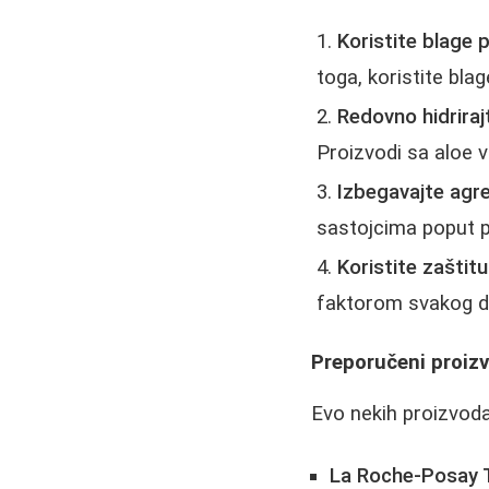
Koristite blage 
toga, koristite bla
Redovno hidriraj
Proizvodi sa aloe v
Izbegavajte agre
sastojcima poput p
Koristite zaštit
faktorom svakog d
Preporučeni proizv
Evo nekih proizvoda 
La Roche-Posay T