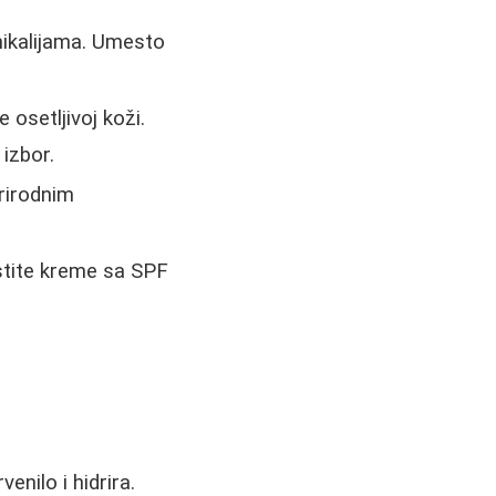
ikalijama. Umesto
osetljivoj koži.
izbor.
prirodnim
stite kreme sa SPF
enilo i hidrira.