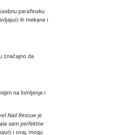
posebnu parafinsku
avljajući ih mekane i
gu značajno da
ijim na lomljenje i
el Nail Rescue je
mala sam perfektne
jući i ovaj, mogu