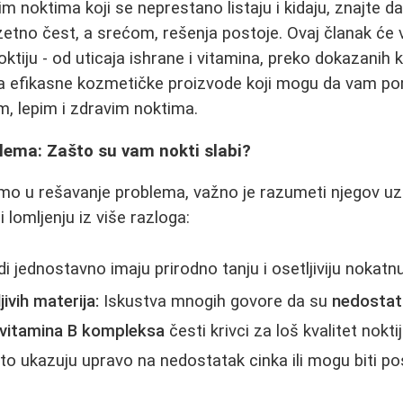
m noktima koji se neprestano listaju i kidaju, znajte da
zetno čest, a srećom, rešenja postoje. Ovaj članak će 
ktiju - od uticaja ishrane i vitamina, preko dokazanih 
a efikasne kozmetičke proizvode koji mogu da vam 
im, lepim i zdravim noktima.
ema: Zašto su vam nokti slabi?
mo u rešavanje problema, važno je razumeti njegov uzr
i lomljenju iz više razloga:
di jednostavno imaju prirodno tanju i osetljiviju nokatn
ivih materija:
Iskustva mnogih govore da su
nedostat
i vitamina B kompleksa
česti krivci za loš kvalitet nokti
esto ukazuju upravo na nedostatak cinka ili mogu biti p