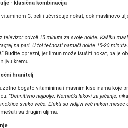
ulje - klasična kombinacija
vitaminom C, beli i učvršćuje nokat, dok maslinovo ulje
z televizor odvoji 15 minuta za svoje nokte. Kašiku masl
agrej na pari. U toj tečnosti namači nokte 15-20 minuta. 
."
Budite oprezni, jer limun može isušiti nokat, pa je
nljivu kremu.
oćni hranitelj
izuzetno bogato vitaminima i masnim kiselinama koje 
icu.
"Definitivno najbolje. Nemački lakovi za jačanje, nik
noktice svako veče. Efekti su vidljivi već nakon mesec 
pomešati sa drugim uljima.
nje