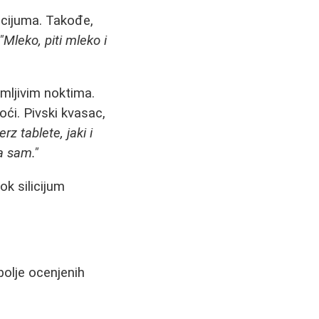
alcijuma. Takođe,
"Mleko, piti mleko i
mljivim noktima.
i. Pivski kvasac,
rz tablete, jaki i
a sam."
ok silicijum
bolje ocenjenih