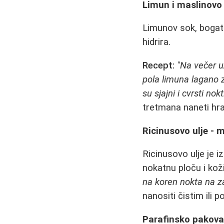
Limun i maslinovo 
Limunov sok, bogat 
hidrira.
Recept:
"Na večer u
pola limuna lagano z
su sjajni i cvrsti nokti
tretmana naneti hra
Ricinusovo ulje - m
Ricinusovo ulje je 
nokatnu ploču i kož
na koren nokta na za
nanositi čistim ili 
Parafinsko pakova