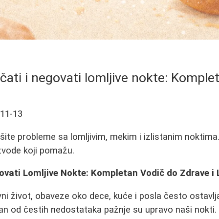
čati i negovati lomljive nokte: Komple
-11-13
šite probleme sa lomljivim, mekim i izlistanim noktima.
izvode koji pomažu.
ovati Lomljive Nokte: Kompletan Vodič do Zdrave i 
i život, obaveze oko dece, kuće i posla često ostavl
an od čestih nedostataka pažnje su upravo naši nokti. A