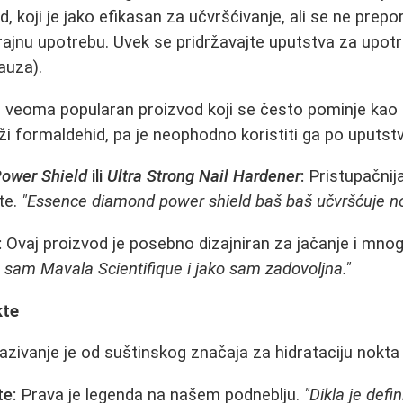
, koji je jako efikasan za učvršćivanje, ali se ne prepo
rajnu upotrebu. Uvek se pridržavajte uputstva za upotr
pauza).
 veoma popularan proizvod koji se često pominje kao
i formaldehid, pa je neophodno koristiti ga po uputstv
ower Shield
ili
Ultra Strong Nail Hardener
:
Pristupačnija
te.
"Essence diamond power shield baš baš učvršćuje no
:
Ovaj proizvod je posebno dizajniran za jačanje i mnog
a sam Mavala Scientifique i jako sam zadovoljna."
kte
vanje je od suštinskog značaja za hidrataciju nokta 
te:
Prava je legenda na našem podneblju.
"Dikla je defin