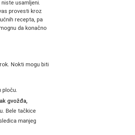
 niste usamljeni.
vas provesti kroz
kućnih recepta, pa
pomognu da konačno
ok. Nokti mogu biti
u ploču.
ak gvožđa,
ju. Bele tačkice
osledica manjeg