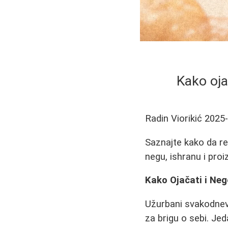
Kako oja
Radin Viorikić
2025
Saznajte kako da re
negu, ishranu i pro
Kako Ojačati i Neg
Užurbani svakodnevn
za brigu o sebi. Jed