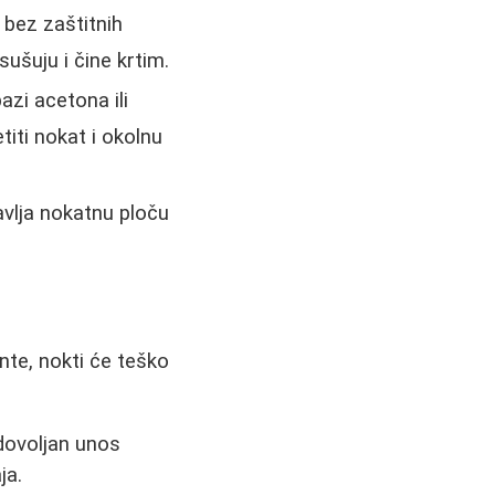
e bez zaštitnih
sušuju i čine krtim.
azi acetona ili
iti nokat i okolnu
avlja nokatnu ploču
te, nokti će teško
 dovoljan unos
ja.