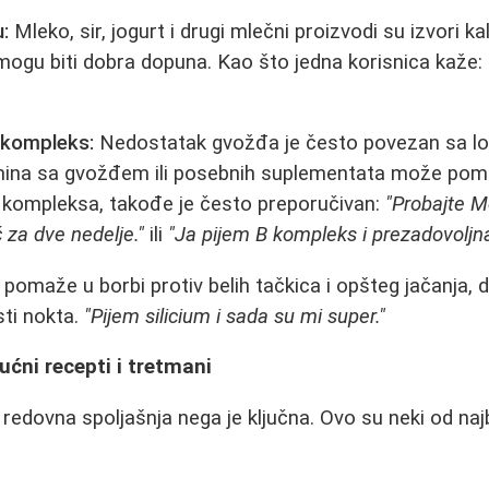
u:
Mleko, sir, jogurt i drugi mlečni proizvodi su izvori k
mogu biti dobra dopuna. Kao što jedna korisnica kaže:
 kompleks:
Nedostatak gvožđa je često povezan sa lo
mina sa gvožđem ili posebnih suplementata može pomoć
 kompleksa, takođe je često preporučivan:
"Probajte Me
ć za dve nedelje."
ili
"Ja pijem B kompleks i prezadovoljn
pomaže u borbi protiv belih tačkica i opšteg jačanja, d
sti nokta.
"Pijem silicium i sada su mi super."
ućni recepti i tretmani
 redovna spoljašnja nega je ključna. Ovo su neki od naj