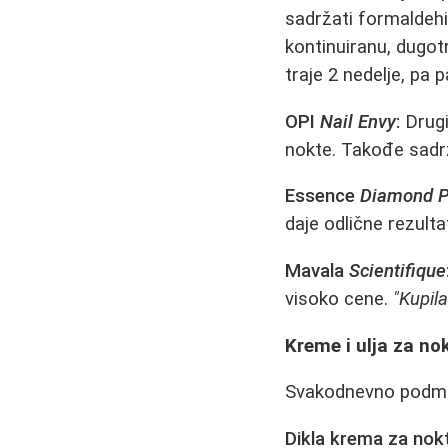
sadržati formaldehid
kontinuiranu, dugot
traje 2 nedelje, pa 
OPI
Nail Envy
:
Drugi
nokte. Takođe sadrž
Essence
Diamond P
daje odlične rezulta
Mavala
Scientifique
visoko cenе.
"Kupil
Kreme i ulja za no
Svakodnevno podmazi
Dikla krema za nok