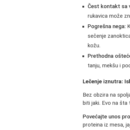
Čest kontakt sa 
rukavica može znač
Pogrešna nega:
K
sečenje zanoktic
kožu.
Prethodna ošteće
tanju, mekšu i pod
Lečenje iznutra: I
Bez obzira na spol
biti jaki. Evo na šta
Povećajte unos pro
proteina iz mesa, j