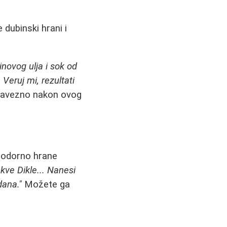
 dubinski hrani i
inovog ulja i sok od
Veruj mi, rezultati
 obavezno nakon ovog
prodorno hrane
akve Dikle... Nanesi
dana."
Možete ga