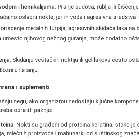
vodom i hemikalijama:
Pranje sudova, rublja ili čišćenj
ajno oslabiti nokte, jer ih voda i agresivna sredstva i
orišćenje metalnih turpija, agresivnih skidača laka na b
a umesto njihovog nežnog guranja, može dodatno oštet
nja:
Skidanje veštačkih noktiju ili gel lakova često ost
ložniju listanju.
shrana i suplementi
jašnju negu, ako organizmu nedostaju ključne komponen
 treba obratiti pažnju:
teina:
Nokti su građeni od proteina keratina, stako je
aja, mlečnih proizvoda i mahunarki od suštinskog znača