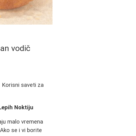
tan vodič
 Korisni saveti za
Lepih Noktiju
jaju malo vremena
ko se i vi borite