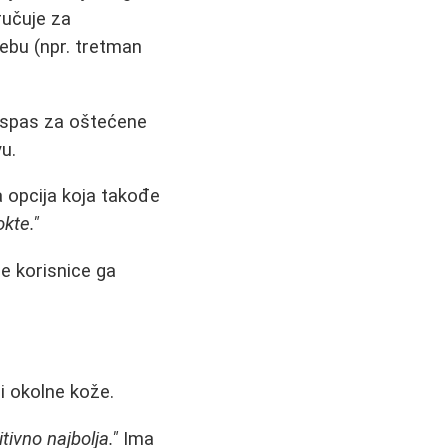
ručuje za
ebu (npr. tretman
 spas za oštećene
u.
 opcija koja takođe
kte."
e korisnice ga
i okolne kože.
itivno najbolja."
Ima