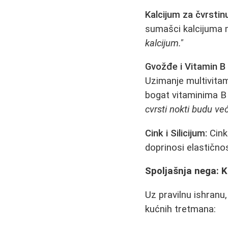
Kalcijum za čvrstin
sumašci kalcijuma 
kalcijum."
Gvožđe i Vitamin B
Uzimanje multivita
bogat vitaminima B
cvrsti nokti budu ve
Cink i Silicijum:
Cink 
doprinosi elastično
Spoljašnja nega: K
Uz pravilnu ishranu,
kućnih tretmana: