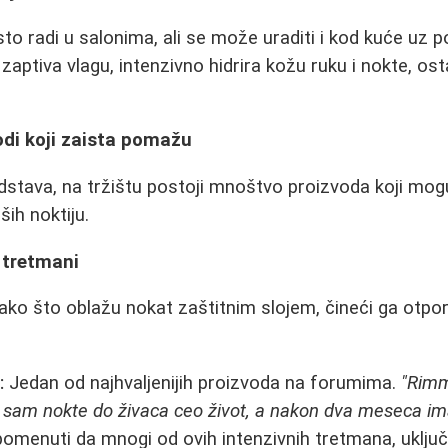
to radi u salonima, ali se može uraditi i kod kuće uz 
 zaptiva vlagu, intenzivno hidrira kožu ruku i nokte, ost
odi koji zaista pomažu
dstava, na tržištu postoji mnoštvo proizvoda koji mo
ših noktiju.
i tretmani
ako što oblažu nokat zaštitnim slojem, čineći ga otporn
e
:
Jedan od najhvaljenijih proizvoda na forumima.
"Rimm
 sam nokte do živaca ceo život, a nakon dva meseca i
omenuti da mnogi od ovih intenzivnih tretmana, uključu