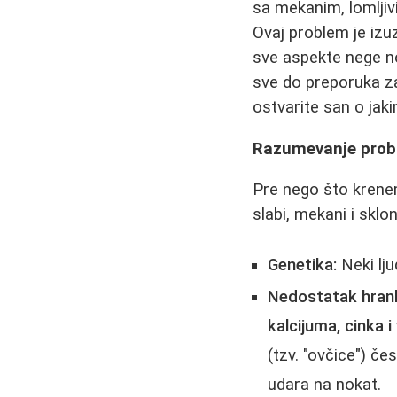
sa mekanim, lomljivi
Ovaj problem je izu
sve aspekte nege no
sve do preporuka z
ostvarite san o jak
Razumevanje probl
Pre nego što krene
slabi, mekani i sklon
Genetika:
Neki lju
Nedostatak hranlj
kalcijuma, cinka 
(tzv. "ovčice") č
udara na nokat.