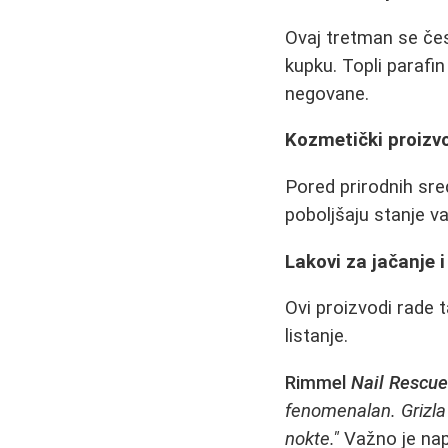
Ovaj tretman se čes
kupku. Topli parafin
negovane.
Kozmetički proizv
Pored prirodnih sre
poboljšaju stanje va
Lakovi za jačanje 
Ovi proizvodi rade t
listanje.
Rimmel
Nail Rescu
fenomenalan. Grizla
nokte."
Važno je nap