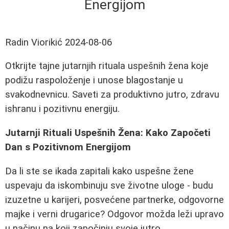
Energijom
Radin Viorikić
2024-08-06
Otkrijte tajne jutarnjih rituala uspešnih žena koje
podižu raspoloženje i unose blagostanje u
svakodnevnicu. Saveti za produktivno jutro, zdravu
ishranu i pozitivnu energiju.
Jutarnji Rituali Uspešnih Žena: Kako Započeti
Dan s Pozitivnom Energijom
Da li ste se ikada zapitali kako uspešne žene
uspevaju da iskombinuju sve životne uloge - budu
izuzetne u karijeri, posvećene partnerke, odgovorne
majke i verni drugarice? Odgovor možda leži upravo
u načinu na koji započinju svoje jutro.