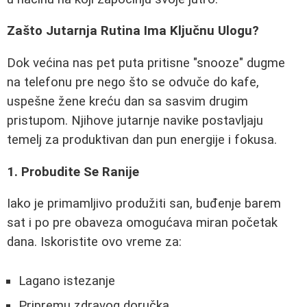
Zašto Jutarnja Rutina Ima Ključnu Ulogu?
Dok većina nas pet puta pritisne "snooze" dugme
na telefonu pre nego što se odvuče do kafe,
uspešne žene kreću dan sa sasvim drugim
pristupom. Njihove jutarnje navike postavljaju
temelj za produktivan dan pun energije i fokusa.
1. Probudite Se Ranije
Iako je primamljivo produžiti san, buđenje barem
sat i po pre obaveza omogućava miran početak
dana. Iskoristite ovo vreme za:
Lagano istezanje
Pripremu zdravog doručka