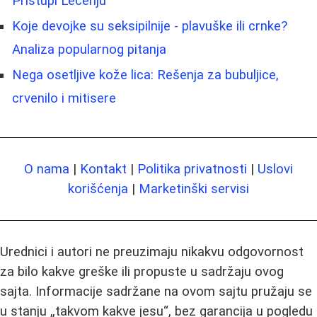
Pristupi Lečenju
Koje devojke su seksipilnije - plavuške ili crnke?
Analiza popularnog pitanja
Negа osetljive kože lica: Rešenja za bubuljice,
crvenilo i mitisere
O nama
|
Kontakt
|
Politika privatnosti
|
Uslovi
korišćenja
|
Marketinški servisi
Urednici i autori ne preuzimaju nikakvu odgovornost
za bilo kakve greške ili propuste u sadržaju ovog
sajta. Informacije sadržane na ovom sajtu pružaju se
u stanju „takvom kakve jesu“, bez garancija u pogledu