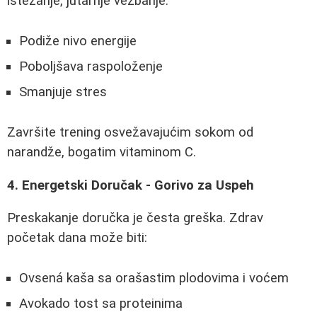
istezanje, jutarnje vežbanje:
Podiže nivo energije
Poboljšava raspoloženje
Smanjuje stres
Završite trening osvežavajućim sokom od
narandže, bogatim vitaminom C.
4. Energetski Doručak - Gorivo za Uspeh
Preskakanje doručka je česta greška. Zdrav
početak dana može biti:
Ovsená kaša sa orašastim plodovima i voćem
Avokado tost sa proteinima