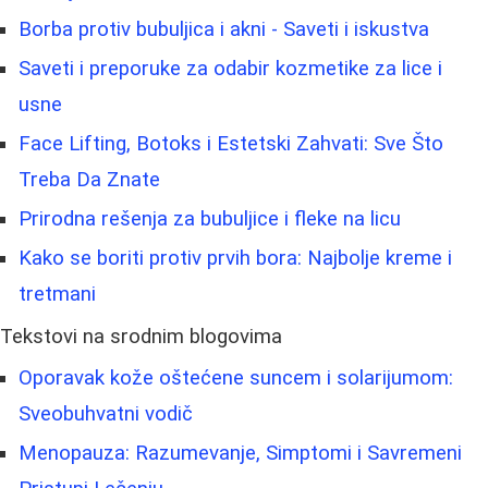
Borba protiv bubuljica i akni - Saveti i iskustva
Saveti i preporuke za odabir kozmetike za lice i
usne
Face Lifting, Botoks i Estetski Zahvati: Sve Što
Treba Da Znate
Prirodna rešenja za bubuljice i fleke na licu
Kako se boriti protiv prvih bora: Najbolje kreme i
tretmani
Tekstovi na srodnim blogovima
Oporavak kože oštećene suncem i solarijumom:
Sveobuhvatni vodič
Menopauza: Razumevanje, Simptomi i Savremeni