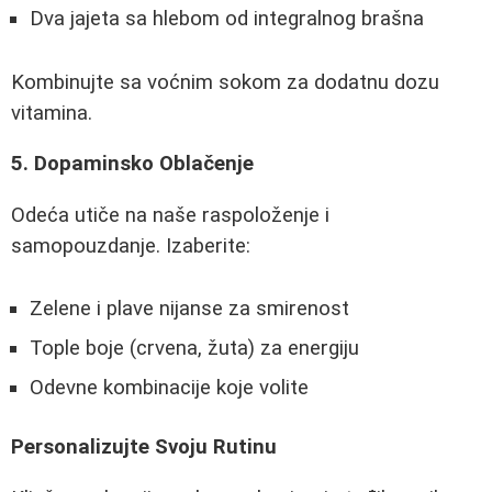
Dva jajeta sa hlebom od integralnog brašna
Kombinujte sa voćnim sokom za dodatnu dozu
vitamina.
5. Dopaminsko Oblačenje
Odeća utiče na naše raspoloženje i
samopouzdanje. Izaberite:
Zelene i plave nijanse za smirenost
Tople boje (crvena, žuta) za energiju
Odevne kombinacije koje volite
Personalizujte Svoju Rutinu