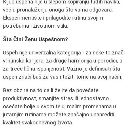
Ključ uspeha nije u slepom kopiranju tuđih navika,
već u pronalaženju onoga što vama odgovara.
Eksperimentište i prilagodite rutinu svojim
potrebama i životnom stilu.
Šta Čini Ženu Uspešnom?
Uspeh nije univerzalna kategorija - za neke to znači
vrhunska karijera, za druge harmonija u porodici, a
za treće lična ispunjenost. Važno je definisati šta
uspeh znači baš za vas i težiti tome na svoj način.
Bez obzira na to da li želite da povećate
produktivnost, smanjite stres ili jednostavno
osećate bolje u svom telu, malim promenama u
jutarnjim rutinama možete značajno unaprediti
kvalitet svakodnevnog života.