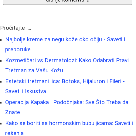
Pročitajte i...
Najbolje kreme za negu kože oko očiju - Saveti i
preporuke
Kozmetičari vs Dermatolozi: Kako Odabrati Pravi
Tretman za Vašu Kožu
Estetski tretmani lica: Botoks, Hijaluron i Fileri -
Saveti i Iskustva
Operacija Kapaka i Podočnjaka: Sve Što Treba da
Znate
Kako se boriti sa hormonskim bubuljicama: Saveti i
rešenja