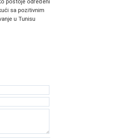
Iako postoje određeni
kući sa pozitivnim
vanje u Tunisu