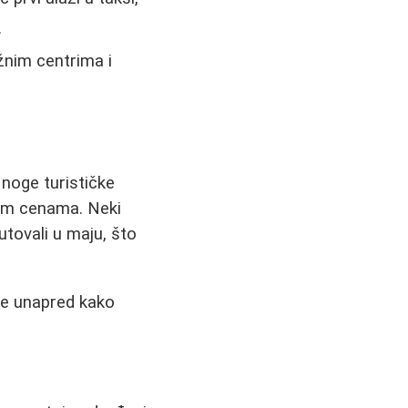
.
žnim centrima i
noge turističke
jnim cenama. Neki
utovali u maju, što
je unapred kako