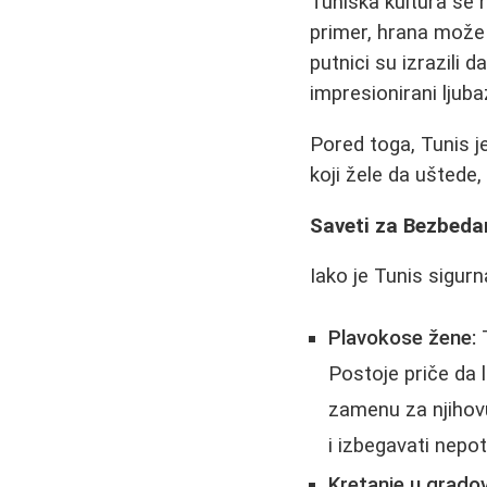
Tuniska kultura se r
primer, hrana može b
putnici su izrazili d
impresionirani lju
Pored toga, Tunis j
koji žele da uštede
Saveti za Bezbeda
Iako je Tunis sigurn
Plavokose žene:
T
Postoje priče da l
zamenu za njihovu
i izbegavati nepot
Kretanje u grado