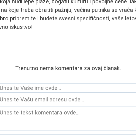
 koja nudi lepe plaže, bogatu kulturu i povoljne cene. 
 na koje treba obratiti pažnju, većina putnika se vraća 
bro pripremite i budete svesni specifičnosti, vaše leto
vno iskustvo!
Trenutno nema komentara za ovaj članak.