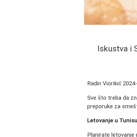
Iskustva i 
Radin Viorikić
2024
Sve što treba da zn
preporuke za smeštaj
Letovanje u Tunisu
Planirate letovanje 