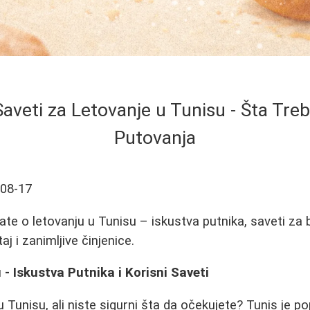
Saveti za Letovanje u Tunisu - Šta Tre
Putovanja
-08-17
ate o letovanju u Tunisu – iskustva putnika, saveti za
 i zanimljive činjenice.
 - Iskustva Putnika i Korisni Saveti
u Tunisu, ali niste sigurni šta da očekujete? Tunis je p