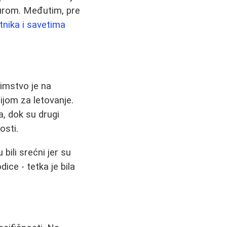
turom. Međutim, pre
tnika i savetima
rimstvo je na
ijom za letovanje.
a, dok su drugi
osti.
bili srećni jer su
ce - tetka je bila