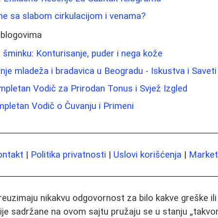
me sa slabom cirkulacijom i venama?
 blogovima
 šminku: Konturisanje, puder i nega kože
nje mladeža i bradavica u Beogradu - Iskustva i Saveti
mpletan Vodič za Prirodan Tonus i Svjež Izgled
mpletan Vodič o Čuvanju i Primeni
ontakt
|
Politika privatnosti
|
Uslovi korišćenja
|
Marketi
preuzimaju nikakvu odgovornost za bilo kakve greške il
ije sadržane na ovom sajtu pružaju se u stanju „takvo