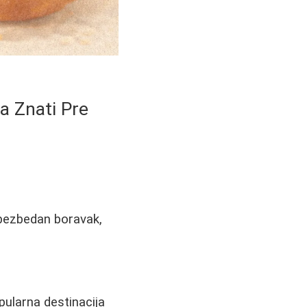
ba Znati Pre
 bezbedan boravak,
opularna destinacija