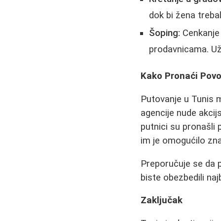
dok bi žena treba
Šoping:
Cenkanje j
prodavnicama. Uži
Kako Pronaći Pov
Putovanje u Tunis m
agencije nude akcij
putnici su pronašli
im je omogućilo zn
Preporučuje se da 
biste obezbedili naj
Zaključak