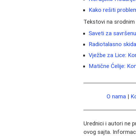
Kako rešiti proble
Tekstovi na srodnim
Saveti za savršenu
Radiotalasno skida
Vježbe za Lice: Ko
Matične Ćelije: Ko
O nama
|
K
Urednici i autori ne 
ovog sajta. Informac