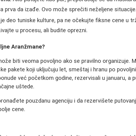
la prva da izađe. Ovo može sprečiti neželjene situacije
e deo tuniske kulture, pa ne očekujte fiksne cene u tr
vajte u procesu, ali budite oprezni.
oljne Aranžmane?
ože biti veoma povoljno ako se pravilno organizuje. M
ske pakete koji uključuju let, smeštaj i hranu po povol
 ponude već početkom godine, rezervisali u januaru, a p
ačajne uštede.
pronađete pouzdanu agenciju i da rezervišete putovan
bolje cene.