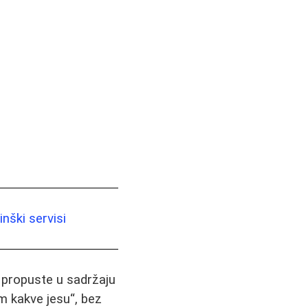
nški servisi
i propuste u sadržaju
m kakve jesu“, bez