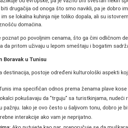
azlikuje od evropske, pa je važno biti svestan nekih sp
iti drugačija od onoga što smo navikli, pa je dobro ima
a im se lokalna kuhinja nije toliko dopala, ali su istovrem
baznošću domaćina.
e poznat po povoljnim cenama, što ga čini odličnom d
, a da pritom uživaju u lepom smeštaju i bogatim sadrž
n Boravak u Tunisu
a destinacija, postoje određeni kulturološki aspekti koj
unis ima specifičan odnos prema ženama plave kose i 
okalci pokušavaju da "trguju" sa turistkinjama, nudeći ra
 pažnju. Iako je ovo često u šaljivom tonu, dobro je bit
rebne interakcije ako vam je neprijatno.
vima:
Ako putujete kao par, preporučuje se da muškarac 