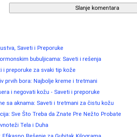
Slanje komentara
kustva, Saveti i Preporuke
hormonskim bubuljicama: Saveti i rešenja
ti i preporuke za svaki tip kože
iv prvih bora: Najbolje kreme i tretmani
sera i negovati kožu - Saveti i preporuke
me sa aknama: Saveti i tretmani za čistu kožu
cija: Sve Što Treba da Znate Pre Nežto Probate
vnoteži Tela i Duha
: Efikasno Rešenje za Gubitak Kilograma