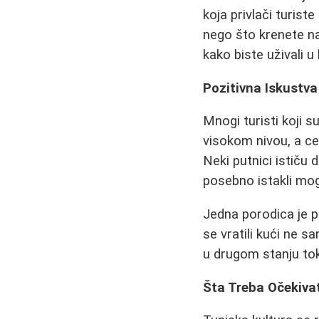
koja privlači turis
nego što krenete n
kako biste uživali 
Pozitivna Iskustva
Mnogi turisti koji s
visokom nivou, a ce
Neki putnici ističu 
posebno istakli mog
Jedna porodica je p
se vratili kući ne 
u drugom stanju to
Šta Treba Očekivat