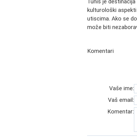
Tunis je destinacija
kulturološki aspekti
utiscima. Ako se do
može biti nezabora
Komentari
Vaše ime:
Vaš email:
Komentar: