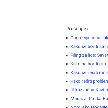
Pročitajte i...
Operacija nosa: Is
Kako se boriti sa 
Piling za lice: Save
Kako se boriti prot
Kako se rešiti miti
Kako rešiti proble
Ultrazvučna Kavita
Masaža: Put ka Ra
Nordijsko Hodanje