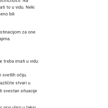
ecifičnosti. Na
ti to u vidu. Neki
eno bili
estinacijom za one
ajima.
e treba imati u vidu:
svetlih očiju.
zličite stvari u
i svestan situacije
prvi ulazi u taksi,