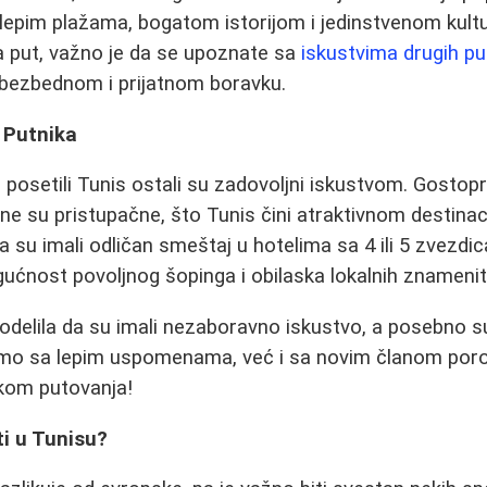
te lepim plažama, bogatom istorijom i jedinstvenom kul
a put, važno je da se upoznate sa
iskustvima drugih pu
u bezbednom i prijatnom boravku.
 Putnika
u posetili Tunis ostali su zadovoljni iskustvom. Gostop
ne su pristupačne, što Tunis čini atraktivnom destinac
da su imali odličan smeštaj u hotelima sa 4 ili 5 zvezdic
ućnost povoljnog šopinga i obilaska lokalnih znamenit
odelila da su imali nezaboravno iskustvo, a posebno su 
samo sa lepim uspomenama, već i sa novim članom porodi
kom putovanja!
i u Tunisu?