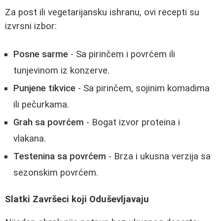
Za post ili vegetarijansku ishranu, ovi recepti su
izvrsni izbor:
Posne sarme
- Sa pirinčem i povrćem ili
tunjevinom iz konzerve.
Punjene tikvice
- Sa pirinčem, sojinim komadima
ili pečurkama.
Grah sa povrćem
- Bogat izvor proteina i
vlakana.
Testenina sa povrćem
- Brza i ukusna verzija sa
sezonskim povrćem.
Slatki Završeci koji Oduševljavaju