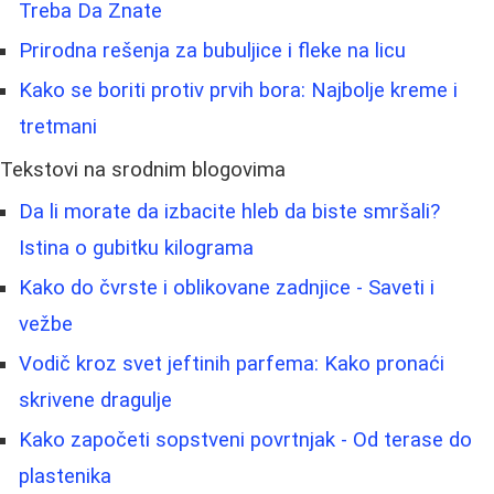
Treba Da Znate
Prirodna rešenja za bubuljice i fleke na licu
Kako se boriti protiv prvih bora: Najbolje kreme i
tretmani
Tekstovi na srodnim blogovima
Da li morate da izbacite hleb da biste smršali?
Istina o gubitku kilograma
Kako do čvrste i oblikovane zadnjice - Saveti i
vežbe
Vodič kroz svet jeftinih parfema: Kako pronaći
skrivene dragulje
Kako započeti sopstveni povrtnjak - Od terase do
plastenika