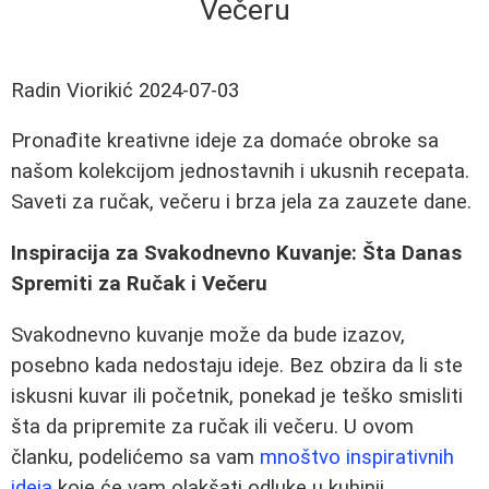
Večeru
Radin Viorikić
2024-07-03
Pronađite kreativne ideje za domaće obroke sa
našom kolekcijom jednostavnih i ukusnih recepata.
Saveti za ručak, večeru i brza jela za zauzete dane.
Inspiracija za Svakodnevno Kuvanje: Šta Danas
Spremiti za Ručak i Večeru
Svakodnevno kuvanje može da bude izazov,
posebno kada nedostaju ideje. Bez obzira da li ste
iskusni kuvar ili početnik, ponekad je teško smisliti
šta da pripremite za ručak ili večeru. U ovom
članku, podelićemo sa vam
mnoštvo inspirativnih
ideja
koje će vam olakšati odluke u kuhinji.