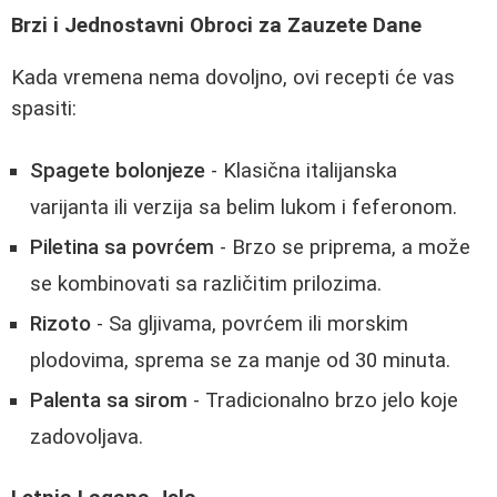
Brzi i Jednostavni Obroci za Zauzete Dane
Kada vremena nema dovoljno, ovi recepti će vas
spasiti:
Spagete bolonjeze
- Klasična italijanska
varijanta ili verzija sa belim lukom i feferonom.
Piletina sa povrćem
- Brzo se priprema, a može
se kombinovati sa različitim prilozima.
Rizoto
- Sa gljivama, povrćem ili morskim
plodovima, sprema se za manje od 30 minuta.
Palenta sa sirom
- Tradicionalno brzo jelo koje
zadovoljava.