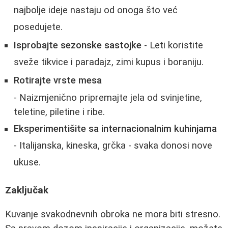
najbolje ideje nastaju od onoga što već
posedujete.
Isprobajte sezonske sastojke
- Leti koristite
sveže tikvice i paradajz, zimi kupus i boraniju.
Rotirajte vrste mesa
- Naizmjenično pripremajte jela od svinjetine,
teletine, piletine i ribe.
Eksperimentišite sa internacionalnim kuhinjama
- Italijanska, kineska, grčka - svaka donosi nove
ukuse.
Zaključak
Kuvanje svakodnevnih obroka ne mora biti stresno.