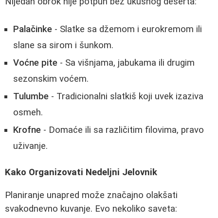
Nijedan obrok nije potpun bez ukusnog deserta:
Palačinke
- Slatke sa džemom i eurokremom ili
slane sa sirom i šunkom.
Voćne pite
- Sa višnjama, jabukama ili drugim
sezonskim voćem.
Tulumbe
- Tradicionalni slatkiš koji uvek izaziva
osmeh.
Krofne
- Domaće ili sa različitim filovima, pravo
uživanje.
Kako Organizovati Nedeljni Jelovnik
Planiranje unapred može značajno olakšati
svakodnevno kuvanje. Evo nekoliko saveta: