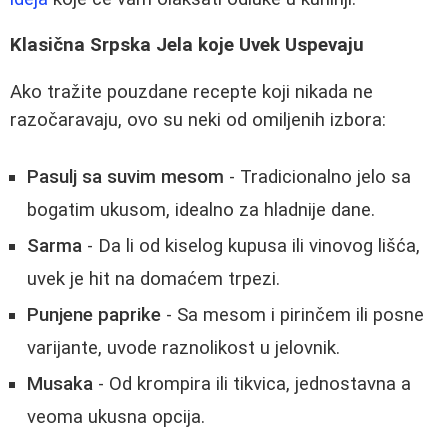
Klasična Srpska Jela koje Uvek Uspevaju
Ako tražite pouzdane recepte koji nikada ne
razočaravaju, ovo su neki od omiljenih izbora:
Pasulj sa suvim mesom
- Tradicionalno jelo sa
bogatim ukusom, idealno za hladnije dane.
Sarma
- Da li od kiselog kupusa ili vinovog lišća,
uvek je hit na domaćem trpezi.
Punjene paprike
- Sa mesom i pirinčem ili posne
varijante, uvode raznolikost u jelovnik.
Musaka
- Od krompira ili tikvica, jednostavna a
veoma ukusna opcija.