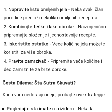
Napravite listu omiljenih jela
- Neka svaki član
porodice predloži nekoliko omiljenih recepata.
Kombinujte teške i lake obroke
- Naizmjenično
pripremajte složenije i jednostavnije recepte.
Iskoristite ostatke
- Veće količine jela možete
koristiti za više obroka.
Pravite zamrzivač
- Pripremite veće količine i
deo zamrznite za brze obroke.
Česta Dilema: Šta Sutra Skuvati?
Kada vam nedostaju ideje, probajte ove strategije:
Pogledajte šta imate u frižideru
- Nekada