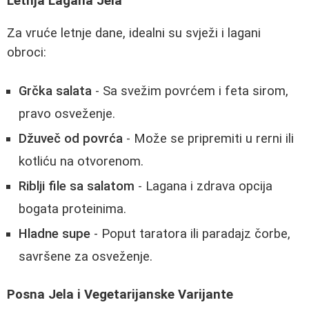
Letnja Lagana Jela
Za vruće letnje dane, idealni su svježi i lagani
obroci:
Grčka salata
- Sa svežim povrćem i feta sirom,
pravo osveženje.
Džuveč od povrća
- Može se pripremiti u rerni ili
kotliću na otvorenom.
Riblji file sa salatom
- Lagana i zdrava opcija
bogata proteinima.
Hladne supe
- Poput taratora ili paradajz čorbe,
savršene za osveženje.
Posna Jela i Vegetarijanske Varijante