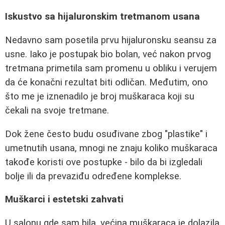
Iskustvo sa hijaluronskim tretmanom usana
Nedavno sam posetila prvu hijaluronsku seansu za
usne. Iako je postupak bio bolan, već nakon prvog
tretmana primetila sam promenu u obliku i verujem
da će konačni rezultat biti odličan. Međutim, ono
što me je iznenadilo je broj muškaraca koji su
čekali na svoje tretmane.
Dok žene često budu osuđivane zbog "plastike" i
umetnutih usana, mnogi ne znaju koliko muškaraca
takođe koristi ove postupke - bilo da bi izgledali
bolje ili da prevaziđu određene komplekse.
Muškarci i estetski zahvati
U salonu gde sam bila, većina muškaraca je dolazila