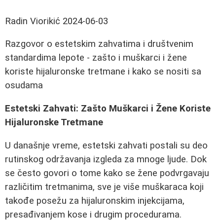
Radin Viorikić
2024-06-03
Razgovor o estetskim zahvatima i društvenim
standardima lepote - zašto i muškarci i žene
koriste hijaluronske tretmane i kako se nositi sa
osudama
Estetski Zahvati: Zašto Muškarci i Žene Koriste
Hijaluronske Tretmane
U današnje vreme, estetski zahvati postali su deo
rutinskog održavanja izgleda za mnoge ljude. Dok
se često govori o tome kako se žene podvrgavaju
različitim tretmanima, sve je više muškaraca koji
takođe posežu za hijaluronskim injekcijama,
presađivanjem kose i drugim procedurama.