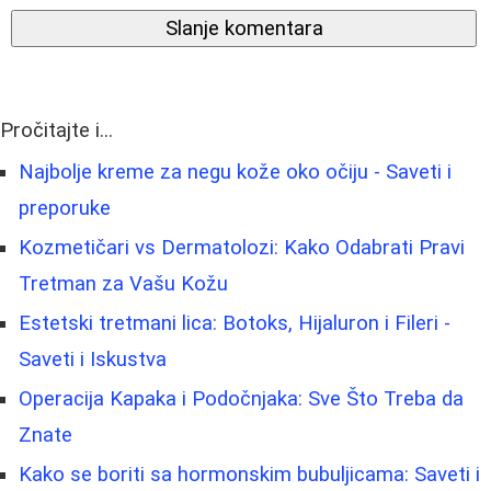
Slanje komentara
Pročitajte i...
Najbolje kreme za negu kože oko očiju - Saveti i
preporuke
Kozmetičari vs Dermatolozi: Kako Odabrati Pravi
Tretman za Vašu Kožu
Estetski tretmani lica: Botoks, Hijaluron i Fileri -
Saveti i Iskustva
Operacija Kapaka i Podočnjaka: Sve Što Treba da
Znate
Kako se boriti sa hormonskim bubuljicama: Saveti i