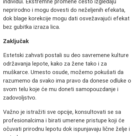
individui. Ekstremne promene često izgledaju
neprirodno i mogu dovesti do neželjenih efekata,
dok blage korekcije mogu dati osvežavajući efekat
bez gubitka izraza lica.
Zaključak
Estetski zahvati postali su deo savremene kulture
održavanja lepote, kako za žene tako i za
muškarce. Umesto osude, možemo pokušati da
razumemo da svako ima pravo da donese odluke o
svom telu koje će mu doneti samopouzdanje i
zadovoljstvo.
Važno je istražiti sve opcije, konsultovati se sa
profesionalcima i birati umerene pristupe koji će
očuvati prirodnu lepotu dok ispunjavaju lične želje i