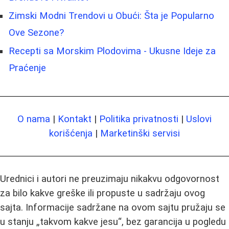
Zimski Modni Trendovi u Obući: Šta je Popularno
Ove Sezone?
Recepti sa Morskim Plodovima - Ukusne Ideje za
Praćenje
O nama
|
Kontakt
|
Politika privatnosti
|
Uslovi
korišćenja
|
Marketinški servisi
Urednici i autori ne preuzimaju nikakvu odgovornost
za bilo kakve greške ili propuste u sadržaju ovog
sajta. Informacije sadržane na ovom sajtu pružaju se
u stanju „takvom kakve jesu“, bez garancija u pogledu