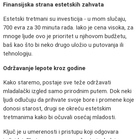
Finansijska strana estetskih zahvata
Estetski tretmani su investicija - u mom slučaju,
700 evra za 30 minuta rada. Iako je cena visoka, za
mnoge ljude ovo je prioritet u njihovom budžetu,
baš kao što bi neko drugo uložio u putovanja ili
tehnologiju.
Održavanje lepote kroz godine
Kako staremo, postaje sve teže održavati
mladalački izgled samo prirodnim putem. Dok neki
ljudi odlučuju da prihvate svoje bore i promene koje
donosi starost, drugi se okreću estetskim
tretmanima kako bi očuvali osećaj mladosti.
Ključ je u umerenosti i pristupu koji odgovara