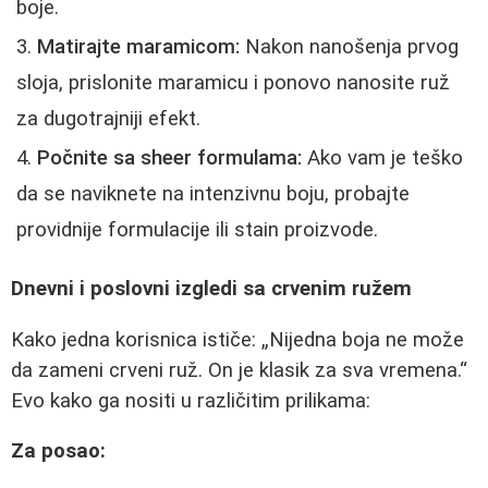
boje.
Matirajte maramicom:
Nakon nanošenja prvog
sloja, prislonite maramicu i ponovo nanosite ruž
za dugotrajniji efekt.
Počnite sa sheer formulama:
Ako vam je teško
da se naviknete na intenzivnu boju, probajte
providnije formulacije ili stain proizvode.
Dnevni i poslovni izgledi sa crvenim ružem
Kako jedna korisnica ističe:
Nijedna boja ne može
da zameni crveni ruž. On je klasik za sva vremena.
Evo kako ga nositi u različitim prilikama:
Za posao: