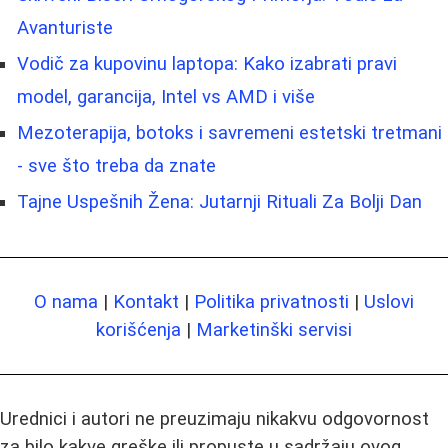
Avanturiste
Vodič za kupovinu laptopa: Kako izabrati pravi
model, garancija, Intel vs AMD i više
Mezoterapija, botoks i savremeni estetski tretmani
- sve što treba da znate
Tajne Uspešnih Žena: Jutarnji Rituali Za Bolji Dan
O nama
|
Kontakt
|
Politika privatnosti
|
Uslovi
korišćenja
|
Marketinški servisi
Urednici i autori ne preuzimaju nikakvu odgovornost
za bilo kakve greške ili propuste u sadržaju ovog