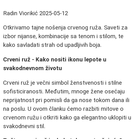
Radin Viorikić
2025-05-12
Otkrivamo tajne nošenja crvenog ruža. Saveti za
izbor nijanse, kombinacije sa tenom i stilom, te
kako savladati strah od upadljivih boja.
Crveni ruž - Kako nositi ikonu lepote u
svakodnevnom životu
Crveni ruž je večni simbol ženstvenosti i stilne
sofisticiranosti. Međutim, mnoge žene osećaju
neprijatnost pri pomisli da ga nose tokom dana ili
na poslu. U ovom članku ćemo razbiti mitove o
crvenom ružu i otkriti kako ga elegantno uklopiti u
svakodnevni stil.