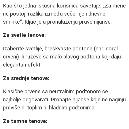
Kao što jedna iskusna korisnica savetuje:
Za mene
ne postoji razlika između večernje i dnevne
šminke
. Ključ je u pronalaženju prave nijanse:
Za svetle tenove:
Izaberite svetlije, breskvaste podtone (npr. coral
crveni) ili ruževe sa malo plavog podtona koji daju
elegantan efekt.
Za srednje tenove:
Klasične crvene sa neutralnim podtonom će
najbolje odgovarati. Probajte nijanse koje ne naginju
previše ni toplim ni hladnim podtonima.
Za tamne tenove: