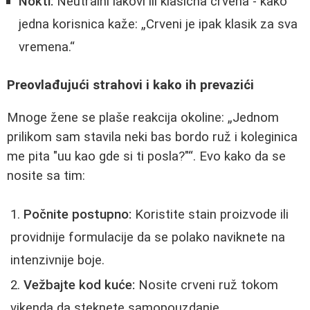
Nokti:
Neutralni lakovi ili klasična crvena - kako
jedna korisnica kaže:
Crveni je ipak klasik za sva
vremena.
Preovlađujući strahovi i kako ih prevazići
Mnoge žene se plaše reakcija okoline:
Jednom
prilikom sam stavila neki bas bordo ruž i koleginica
me pita "uu kao gde si ti posla?"
. Evo kako da se
nosite sa tim:
Počnite postupno:
Koristite stain proizvode ili
providnije formulacije da se polako naviknete na
intenzivnije boje.
Vežbajte kod kuće:
Nosite crveni ruž tokom
vikenda da steknete samopouzdanje.