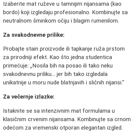
Izaberite mat ruževe u tamnijim nijansama (kao
bordo) koji izgledaju profesionalno. Kombinujte sa
neutralnom šminkom očiju i blagim rumenilom.
Za svakodnevne prilike:
Probajte stain proizvode ili tapkanje ruža prstom
za prirodniji efekt. Kao što jedna studentica
primećuje:
Nosila bih na posao ili tako neku
svakodnevnu priliku... jer bih tako izgledala
unikatnije u moru nude blatnjavih i sličnih nijansi.
Za večernje izlazke:
Istaknite se sa intenzivnim mat formulama u
klasičnim crvenim nijansama. Kombinujte sa crnom
odećom za vremenski otporan elegantan izgled.