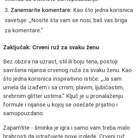
Zanemarite komentare:
Kao što jedna korisnica
savetuje:
Nosite šta vam se nosi, baš vas briga
za komentare.
Zaključak: Crveni ruž za svaku ženu
Bez obzira na uzrast, stil ili boju tena, postoji
savršena nijansa crvenog ruža za svaku ženu. Kao
što jedna korisnica inspirativno ističe:
Ja sam
umela da izađem i sa crnim, plavim, ljubičastim,
srebrnim glitter ustima.
Ključ je u pronalaženju
formule i nijanse u kojoj se osećate prijatno i
samopouzdano.
Zapamtite - šminka je igra i samo vam treba malo
hrabrosti da istražujete nove izglede. Crveni ruž