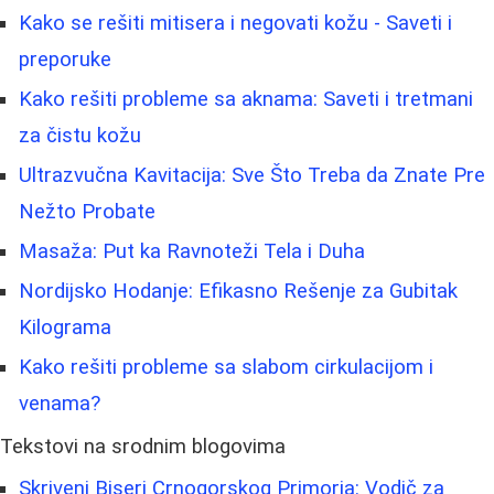
Kako se rešiti mitisera i negovati kožu - Saveti i
preporuke
Kako rešiti probleme sa aknama: Saveti i tretmani
za čistu kožu
Ultrazvučna Kavitacija: Sve Što Treba da Znate Pre
Nežto Probate
Masaža: Put ka Ravnoteži Tela i Duha
Nordijsko Hodanje: Efikasno Rešenje za Gubitak
Kilograma
Kako rešiti probleme sa slabom cirkulacijom i
venama?
Tekstovi na srodnim blogovima
Skriveni Biseri Crnogorskog Primorja: Vodič za