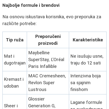
Najbolje formule i brendovi
Na osnovu iskustava korisnika, evo preporuka za
različite potrebe:
Preporučeni
Tip ruža
Karakteristike
proizvodi
Maybelline
Mat i
Ne isušuju usne,
SuperStay, L'Oréal
dugotrajan
traju do 12 sati
Paris Infallible
MAC Cremesheen,
Intenzivna boja
Kremast i
Revlon Super
sa sjajnim
udoban
Lustrous
finishom
Glossier
Lagane formule
Sheer i
Generation G,