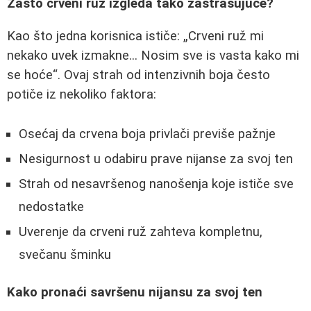
Zašto crveni ruž izgleda tako zastrašujuće?
Kao što jedna korisnica ističe:
Crveni ruž mi
nekako uvek izmakne... Nosim sve is vasta kako mi
se hoće
. Ovaj strah od intenzivnih boja često
potiče iz nekoliko faktora:
Osećaj da crvena boja privlači previše pažnje
Nesigurnost u odabiru prave nijanse za svoj ten
Strah od nesavršenog nanošenja koje ističe sve
nedostatke
Uverenje da crveni ruž zahteva kompletnu,
svečanu šminku
Kako pronaći savršenu nijansu za svoj ten