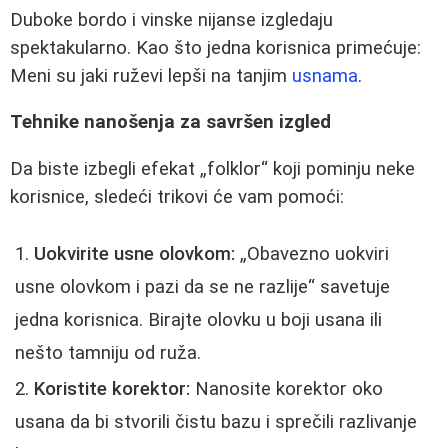
Duboke bordo i vinske nijanse izgledaju
spektakularno. Kao što jedna korisnica primećuje:
Meni su jaki ruževi lepši na tanjim
usnama
.
Tehnike nanošenja za savršen izgled
Da biste izbegli efekat
folklor
koji pominju neke
korisnice, sledeći trikovi će vam pomoći:
Uokvirite usne olovkom:
Obavezno uokviri
usne olovkom i pazi da se ne razlije
savetuje
jedna korisnica. Birajte olovku u boji usana ili
nešto tamniju od ruža.
Koristite korektor:
Nanosite korektor oko
usana da bi stvorili čistu bazu i sprečili razlivanje