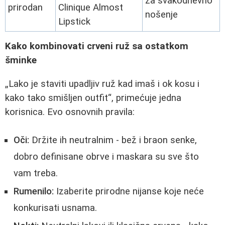
za svakodnevno
prirodan
Clinique Almost
nošenje
Lipstick
Kako kombinovati crveni ruž sa ostatkom
šminke
Lako je staviti upadljiv ruž kad imaš i ok kosu i
kako tako smišljen outfit
, primećuje jedna
korisnica. Evo osnovnih pravila:
Oči:
Držite ih neutralnim - bež i braon senke,
dobro definisane obrve i maskara su sve što
vam treba.
Rumenilo:
Izaberite prirodne nijanse koje neće
konkurisati usnama.