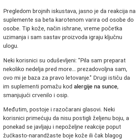
Pregledom brojnih iskustava, jasno je da reakcija na
suplemente sa beta karotenom varira od osobe do
osobe. Tip kože, način ishrane, vreme početka
uzimanja i sam sastav proizvoda igraju ključnu
ulogu.
Neki korisnici su oduševljeni: "Pila sam preparat
nekoliko nedelja pred more... prezadovoljna sam,
ovo mi je baza za pravo letovanje." Drugi ističu da
im suplementi pomažu kod
alergije na sunce
,
smanjujući crvenilo i osip.
Međutim, postoje i razočarani glasovi. Neki
korisnici primećuju da nisu postigli željenu boju, a
ponekad se javljaju i nepoželjne reakcije poput
žućkasto-narandžaste boje kože ili čak blagog