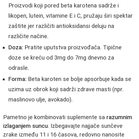
Proizvodi koji pored beta karotena sadrže i
likopen, lutein, vitamine E i C, pružaju širi spektar
zaštite jer različiti antioksidansi deluju na
različite načine.
Doza:
Pratite uputstva proizvođača. Tipične
doze se kreću od 3mg do 7mg dnevno za
odrasle.
Forma:
Beta karoten se bolje apsorbuje kada se
uzima uz obrok koji sadrži zdrave masti (npr.
maslinovo ulje, avokado).
Pametno je kombinovati suplemente sa
razumnim
izlaganjem suncu
. Izbegavajte najjače sunčeve
zrake između 11 i 16 časova, redovno nanosite