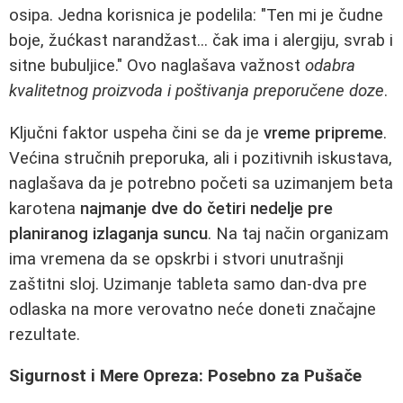
osipa. Jedna korisnica je podelila: "Ten mi je čudne
boje, žućkast narandžast... čak ima i alergiju, svrab i
sitne bubuljice." Ovo naglašava važnost
odabra
kvalitetnog proizvoda i poštivanja preporučene doze
.
Ključni faktor uspeha čini se da je
vreme pripreme
.
Većina stručnih preporuka, ali i pozitivnih iskustava,
naglašava da je potrebno početi sa uzimanjem beta
karotena
najmanje dve do četiri nedelje pre
planiranog izlaganja suncu
. Na taj način organizam
ima vremena da se opskrbi i stvori unutrašnji
zaštitni sloj. Uzimanje tableta samo dan-dva pre
odlaska na more verovatno neće doneti značajne
rezultate.
Sigurnost i Mere Opreza: Posebno za Pušače