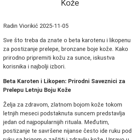
Kože
Radin Viorikić
2025-11-05
Sve što treba da znate o beta karotenu i likopenu
za postizanje prelepe, bronzane boje kože. Kako
prirodno pripremiti kožu za sunce, iskustva
korisnika i najbolji izbori.
Beta Karoten i Likopen: Prirodni Saveznici za
Prelepu Letnju Boju Kože
Želja za zdravom, zlatnom bojom kože tokom
letnjih meseci podstaknuta suncem predstavlja
jedan od najpopularnijih rituala. Međutim,
postizanje te savršene nijanse često ide ruku pod
ruku sa brigom o zaštiti i zdravlju kože. Upravo u