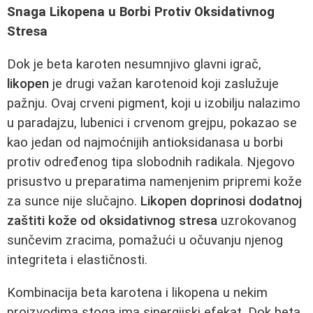
Snaga Likopena u Borbi Protiv Oksidativnog
Stresa
Dok je beta karoten nesumnjivo glavni igrač,
likopen
je drugi važan karotenoid koji zaslužuje
pažnju. Ovaj crveni pigment, koji u izobilju nalazimo
u paradajzu, lubenici i crvenom grejpu, pokazao se
kao jedan od najmoćnijih antioksidanasa u borbi
protiv određenog tipa slobodnih radikala. Njegovo
prisustvo u preparatima namenjenim pripremi kože
za sunce nije slučajno.
Likopen doprinosi dodatnoj
zaštiti kože od oksidativnog stresa
uzrokovanog
sunčevim zracima, pomažući u očuvanju njenog
integriteta i elastičnosti.
Kombinacija beta karotena i likopena u nekim
proizvodima stoga ima sinergijski efekat. Dok beta