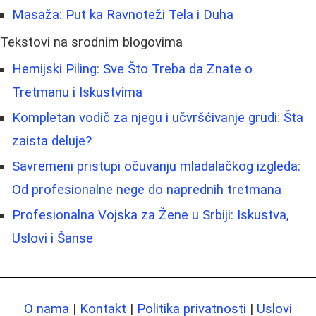
Masaža: Put ka Ravnoteži Tela i Duha
Tekstovi na srodnim blogovima
Hemijski Piling: Sve Što Treba da Znate o
Tretmanu i Iskustvima
Kompletan vodič za njegu i učvršćivanje grudi: Šta
zaista deluje?
Savremeni pristupi očuvanju mladalačkog izgleda:
Od profesionalne nege do naprednih tretmana
Profesionalna Vojska za Žene u Srbiji: Iskustva,
Uslovi i Šanse
O nama
|
Kontakt
|
Politika privatnosti
|
Uslovi