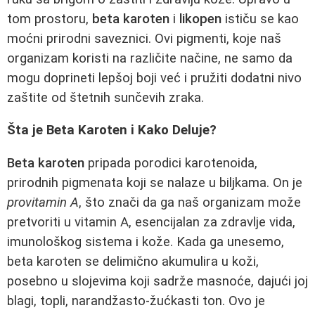
tom prostoru,
beta karoten
i
likopen
ističu se kao
moćni prirodni saveznici. Ovi pigmenti, koje naš
organizam koristi na različite načine, ne samo da
mogu doprineti lepšoj boji već i pružiti dodatni nivo
zaštite od štetnih sunčevih zraka.
Šta je Beta Karoten i Kako Deluje?
Beta karoten
pripada porodici karotenoida,
prirodnih pigmenata koji se nalaze u biljkama. On je
provitamin A
, što znači da ga naš organizam može
pretvoriti u vitamin A, esencijalan za zdravlje vida,
imunološkog sistema i kože. Kada ga unesemo,
beta karoten se delimično akumulira u koži,
posebno u slojevima koji sadrže masnoće, dajući joj
blagi, topli, narandžasto-žućkasti ton. Ovo je