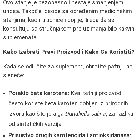
Ovo stanje je bezopasno i nestaje smanjenjem
unosa. Takođe, osobe sa određenim medicinskim
stanjima, kao i trudnice i dojilje, treba da se
konsultuju sa stručnjakom pre uzimanja bilo kakvih
suplemenata.
Kako Izabrati Pravi Proizvod i Kako Ga Koristiti?
Kada se odlučite za suplement, obratite pažnju na
sledeće:
Poreklo beta karotena:
Kvalitetniji proizvodi
često koriste beta karoten dobijen iz prirodnih
izvora kao što je alga
Dunaliella salina
, za razliku
od sintetičkih verzija.
Prisustvo drugih karotenoida i antioksidanasa: