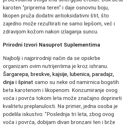
karoten "priprema teren" i daje osnovnu boju,
likopen pruža dodatni antioksidativni štit, što
zajedno može rezultirati ne samo lepšom, već i
zdravijom kožom nakon izlaganja suncu.
Prirodni Izvori Nasuprot Suplementima
Najbolji i najprirodniji način da se opskrbe
organizam ovim nutrijentima je kroz ishranu.
Šargarepa, breskve, kajsije, lubenica, paradajz,
dinja i špinat
samo su neke od namirnica bogatih
beta karotenom i likopenom. Konzumiranje ovog
voća i povrća tokom leta može značajno doprineti
kvalitetu preplanulosti. Na primer, jedna osoba je
podelila iskustvo: "Poslednja tri leta, zbog ovog
voća i povrća, dobijam divan bronzani ten i brže