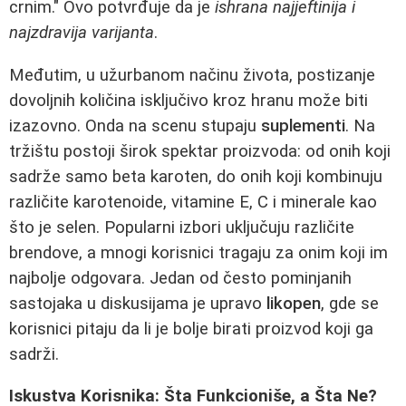
crnim." Ovo potvrđuje da je
ishrana najjeftinija i
najzdravija varijanta
.
Međutim, u užurbanom načinu života, postizanje
dovoljnih količina isključivo kroz hranu može biti
izazovno. Onda na scenu stupaju
suplementi
. Na
tržištu postoji širok spektar proizvoda: od onih koji
sadrže samo beta karoten, do onih koji kombinuju
različite karotenoide, vitamine E, C i minerale kao
što je selen. Popularni izbori uključuju različite
brendove, a mnogi korisnici tragaju za onim koji im
najbolje odgovara. Jedan od često pominjanih
sastojaka u diskusijama je upravo
likopen
, gde se
korisnici pitaju da li je bolje birati proizvod koji ga
sadrži.
Iskustva Korisnika: Šta Funkcioniše, a Šta Ne?