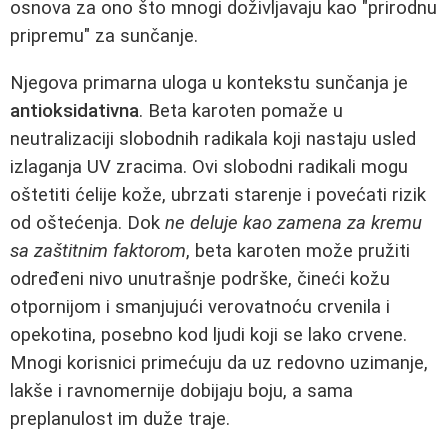
osnova za ono što mnogi doživljavaju kao "prirodnu
pripremu" za sunčanje.
Njegova primarna uloga u kontekstu sunčanja je
antioksidativna
. Beta karoten pomaže u
neutralizaciji slobodnih radikala koji nastaju usled
izlaganja UV zracima. Ovi slobodni radikali mogu
oštetiti ćelije kože, ubrzati starenje i povećati rizik
od oštećenja. Dok
ne deluje kao zamena za kremu
sa zaštitnim faktorom
, beta karoten može pružiti
određeni nivo unutrašnje podrške, čineći kožu
otpornijom i smanjujući verovatnoću crvenila i
opekotina, posebno kod ljudi koji se lako crvene.
Mnogi korisnici primećuju da uz redovno uzimanje,
lakše i ravnomernije dobijaju boju, a sama
preplanulost im duže traje.