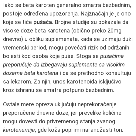
Iako se beta karoten generalno smatra bezbednim,
postoje određena upozorenja. Najznačajnije je ono
koje se tiče
pušača
. Brojne studije su pokazale da
visoke doze beta karotena (obično preko 20mg
dnevno) u obliku suplemenata, kada se uzimaju duži
vremenski period, mogu povećati rizik od održanih
bolesti kod osoba koje puše. Stoga se
pušačima
preporučuje da izbegavaju suplemente sa visokim
dozama beta karotena
i da se prethodno konsultuju
sa lekarom. Za njih, unos karotenoida isključivo
kroz ishranu se smatra potpuno bezbednim.
Ostale mere opreza uključuju neprekoračenje
preporučene dnevne doze, jer prevelike količine
mogu dovesti do privremenog stanja zvanog
karotenemija
, gde koža poprimi narandžasti ton.