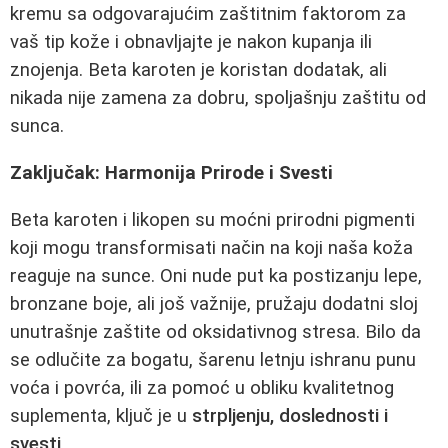
kremu sa odgovarajućim zaštitnim faktorom za
vaš tip kože i obnavljajte je nakon kupanja ili
znojenja. Beta karoten je koristan dodatak, ali
nikada nije zamena za dobru, spoljašnju zaštitu od
sunca.
Zaključak: Harmonija Prirode i Svesti
Beta karoten i likopen su moćni prirodni pigmenti
koji mogu transformisati način na koji naša koža
reaguje na sunce. Oni nude put ka postizanju lepe,
bronzane boje, ali još važnije, pružaju dodatni sloj
unutrašnje zaštite od oksidativnog stresa. Bilo da
se odlučite za bogatu, šarenu letnju ishranu punu
voća i povrća, ili za pomoć u obliku kvalitetnog
suplementa, ključ je u
strpljenju, doslednosti i
svesti
.