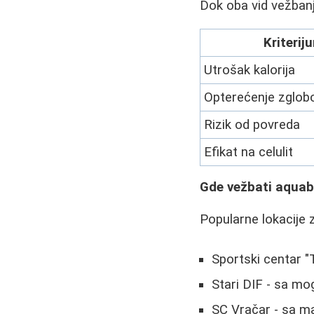
Dok oba vid vežbanj
Kriterij
Utrošak kalorija
Opterećenje zglob
Rizik od povreda
Efikat na celulit
Gde vežbati aquab
Popularne lokacije 
Sportski centar "
Stari DIF - sa m
SC Vračar - sa m