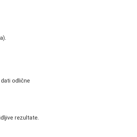
a).
 dati odlične
ljive rezultate.