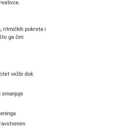
reativce.
 ritmičkih pokreta i
to ga čini
itet vežbi dok
i smanjuje
reninga
dravstvenim