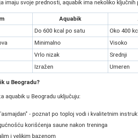
a imaju svoje prednosti, aquabik ima nekoliko ključnih 
um
Aquabik
Do 600 kcal po satu
Oko 400 kc
ova
Minimalno
Visoko
Vrlo nizak
Srednji
Izražen
Umeren
ik u Beogradu?
za aquabik u Beogradu uključuju:
Tasmajdan" - poznat po toploj vodi i kvalitetnim instru
ogućnošću korišćenja saune nakon treninga
alim i velikim bazenom