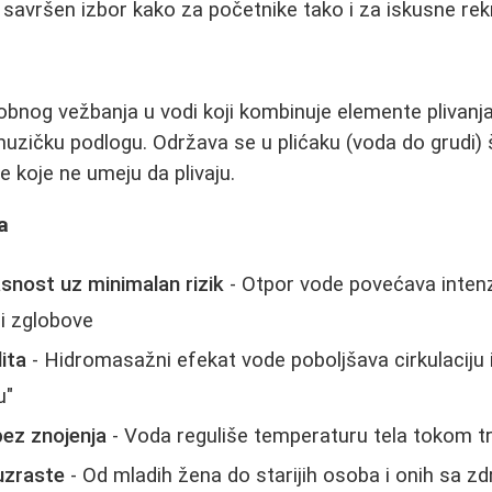
a savršen izbor kako za početnike tako i za iskusne rek
obnog vežbanja u vodi koji kombinuje elemente plivanja,
uzičku podlogu. Održava se u plićaku (voda do grudi) š
 koje ne umeju da plivaju.
a
snost uz minimalan rizik
- Otpor vode povećava intenz
i zglobove
ita
- Hidromasažni efekat vode poboljšava cirkulaciju 
u"
bez znojenja
- Voda reguliše temperaturu tela tokom t
uzraste
- Od mladih žena do starijih osoba i onih sa z