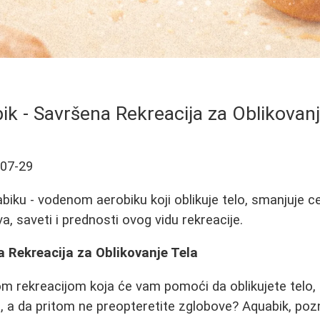
ik - Savršena Rekreacija za Oblikovanj
-07-29
iku - vodenom aerobiku koji oblikuje telo, smanjuje cel
a, saveti i prednosti ovog vidu rekreacije.
 Rekreacija za Oblikovanje Tela
om rekreacijom koja će vam pomoći da oblikujete telo,
u, a da pritom ne preopteretite zglobove? Aquabik, poz