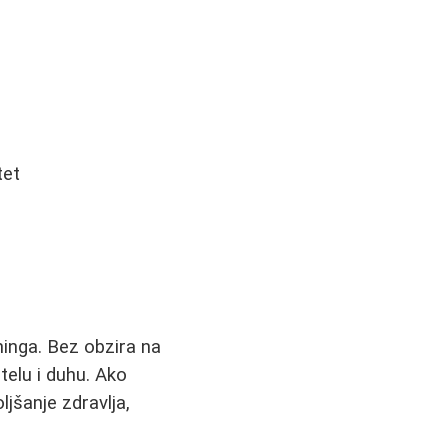
tet
ninga. Bez obzira na
telu i duhu. Ako
ljšanje zdravlja,