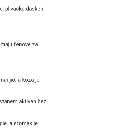
, plivačke daske i
imaju fenove za
anjio, a koža je
ostanem aktivan bez
gle, a stomak je