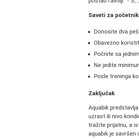
postao ravniji." - S.
Saveti za početni
Donosite dva pešk
Obavezno koristit
Počnite sa jednim
Ne jedite minimum
Posle treninga ko
Zaključak
Aquabik predstavlja
uzrast ili nivo kond
tražite prijatnu, a 
aquabik je savršen i