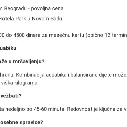
om Beogradu - povoljna cena
 Hotela Park u Novom Sadu
00 do 4500 dinara za mesečnu kartu (obično 12 termin
quabiku
aže u mršavljenju?
ishranu. Kombinacija aquabika i balansirane dijete može
 viška kilograma.
 vežbati?
a nedeljno po 45-60 minuta. Redovnost je ključna za vid
posebne spravice?