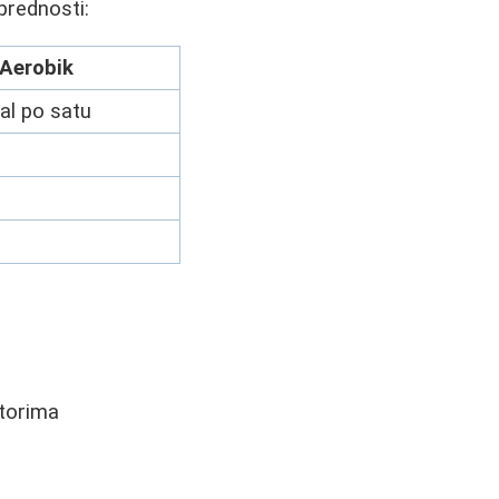
prednosti:
Aerobik
al po satu
ktorima