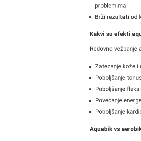
problemima
Brži rezultati o
Kakvi su efekti aq
Redovno vežbanje aq
Zatezanje kože i 
Poboljšanje tonus
Poboljšanje fleksi
Povećanje energe
Poboljšanje kardio
Aquabik vs aerobik 