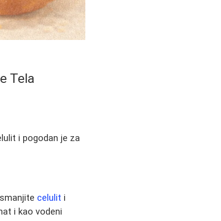
e Tela
ulit i pogodan je za
 smanjite
celulit
i
nat i kao vodeni