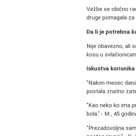
Vežbe se obično rad
druge pomagala za in
Da li je potrebna 
Nije obavezno, ali
kosu u svlačionica
Iskustva korisnika
"Nakon mesec dana 
postala znatno zate
"Kao neko ko ima p
bola." - M., 45 godin
"Prezadovoljna sam 