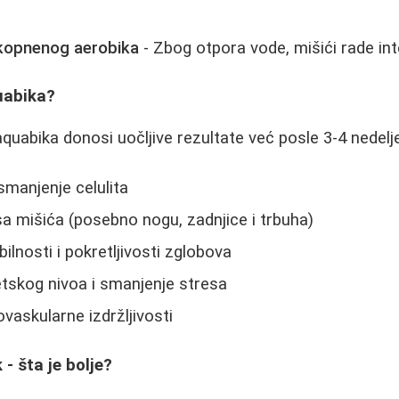
d kopnenog aerobika
- Zbog otpora vode, mišići rade int
uabika?
uabika donosi uočljive rezultate već posle 3-4 nedelje
smanjenje celulita
a mišića (posebno nogu, zadnjice i trbuha)
bilnosti i pokretljivosti zglobova
tskog nivoa i smanjenje stresa
vaskularne izdržljivosti
- šta je bolje?