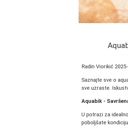
Aquab
Radin Viorikić
2025
Saznajte sve o aquab
sve uzraste. Iskustv
Aquabik - Savršena
U potrazi za idealn
poboljšate kondicij