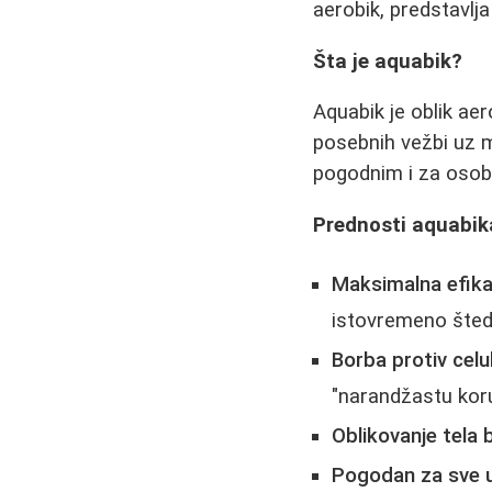
aerobik, predstavlj
Šta je aquabik?
Aquabik je oblik aer
posebnih vežbi uz m
pogodnim i za osobe
Prednosti aquabik
Maksimalna efika
istovremeno šted
Borba protiv celul
"narandžastu kor
Oblikovanje tela 
Pogodan za sve 