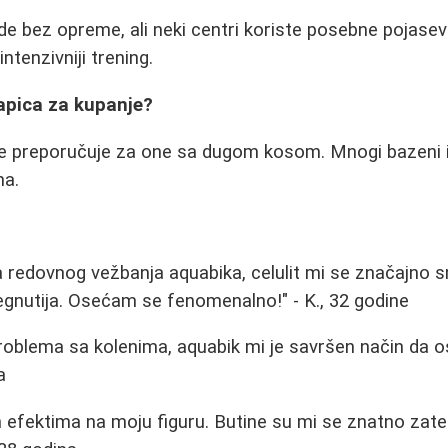
e bez opreme, ali neki centri koriste posebne pojaseve
tenzivniji trening.
kapica za kupanje?
 se preporučuje za one sa dugom kosom. Mnogi bazeni 
ma.
redovnog vežbanja aquabika, celulit mi se značajno sm
gnutija. Osećam se fenomenalno!" - K., 32 godine
roblema sa kolenima, aquabik mi je savršen način da 
a
efektima na moju figuru. Butine su mi se znatno zate