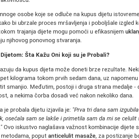
mnoge osobe koje se odluče na kupus dijetu istovreme
ako bi ubrzale proces mršavljenja i poboljšale izgled
okom trajanja dijete mogu pomoći u efikasnijem
uklan
ju njihovog ponovnog stvaranja.
Dijetom: Šta Kažu Oni koji su je Probali?
azuju da kupus dijeta može doneti brze rezultate. Neki
do pet kilograma tokom prvih sedam dana, uz napomenu
tit smanjio. Međutim, postoji i druga strana medalje - 
tost, a nekima čorba dosadi već nakon nekoliko dana.
je probala dijetu izjavila je:
"Prva tri dana sam izgubila 
ak, osećala sam se lakše i primetila sam da mi se celulit
"
Ovo iskustvo naglašava važnost kombinacije dijete s
im metodama, poput
anticelulit masaže
, za postizanje bo