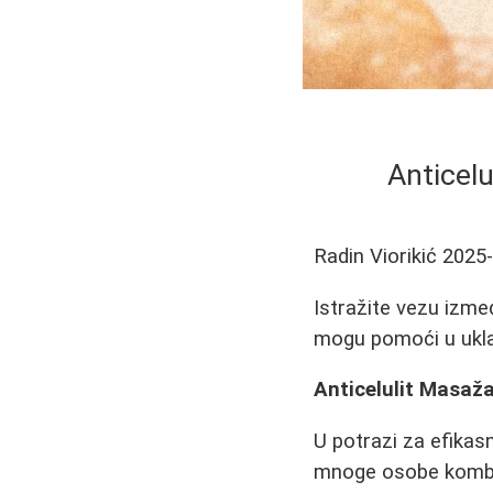
Anticel
Radin Viorikić
2025
Istražite vezu izme
mogu pomoći u uklan
Anticelulit Masaž
U potrazi za efik
mnoge osobe kombinu