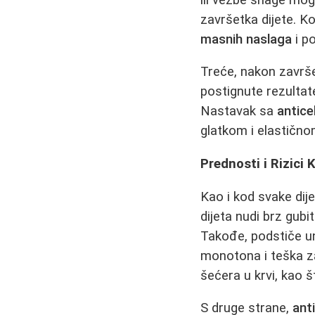
završetka dijete. K
masnih naslaga
i po
Treće, nakon završe
postignute rezultate
Nastavak sa
antice
glatkom i elastično
Prednosti i Rizici 
Kao i kod svake dije
dijeta nudi brz gub
Takođe, podstiče un
monotona i teška za
šećera u krvi, kao š
S druge strane,
ant