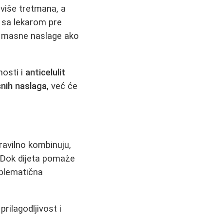
 više tretmana, a
 sa lekarom pre
i masne naslage ako
nosti i
anticelulit
snih naslaga
, već će
ravilno kombinuju,
. Dok dijeta pomaže
oblematična
prilagodljivost i