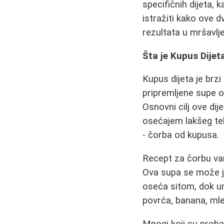
specifičnih dijeta, 
istražiti kako ove d
rezultata u mršavlje
Šta je Kupus Dijet
Kupus dijeta je brzi
pripremljene supe 
Osnovni cilj ove di
osećajem lakšeg tela
- čorba od kupusa.
Recept za čorbu varir
Ova supa se može j
oseća sitom, dok un
povrća, banana, mlek
Mnogi koji su probali