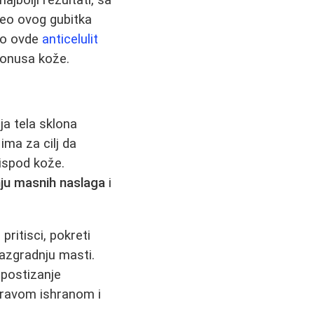
deo ovog gubitka
vo ovde
anticelulit
tonusa kože.
a tela sklona
ima za cilj da
 ispod kože.
nju masnih naslaga
i
pritisci, pokreti
azgradnju masti.
 postizanje
ravom ishranom i