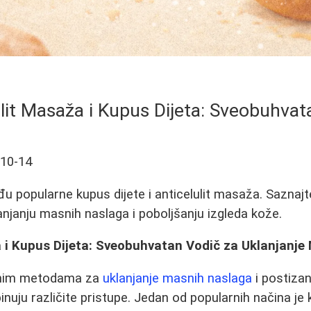
ulit Masaža i Kupus Dijeta: Sveobuhvat
-10-14
đu popularne kupus dijete i anticelulit masaža. Saznaj
janju masnih naslaga i poboljšanju izgleda kože.
a i Kupus Dijeta: Sveobuhvatan Vodič za Uklanjanj
asnim metodama za
uklanjanje masnih naslaga
i postizan
ju različite pristupe. Jedan od popularnih načina je 