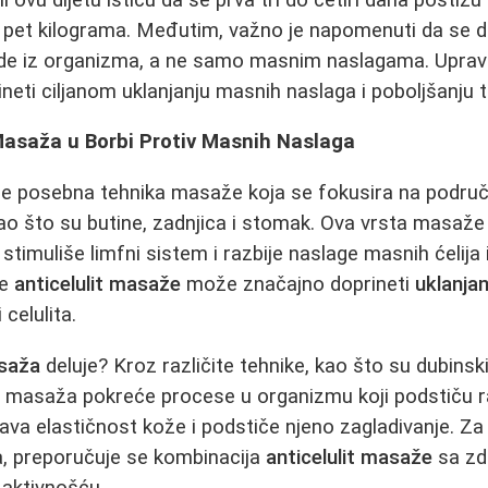
o pet kilograma. Međutim, važno je napomenuti da se 
vode iz organizma, a ne samo masnim naslagama. Upra
eti ciljanom uklanjanju masnih naslaga i poboljšanju 
 Masaža u Borbi Protiv Masnih Naslaga
je posebna tehnika masaže koja se fokusira na područj
kao što su butine, zadnjica i stomak. Ova vrsta masaže 
, stimuliše limfni sistem i razbije naslage masnih ćelija
je
anticelulit masaže
može značajno doprineti
uklanja
 celulita.
asaža
deluje? Kroz različite tehnike, kao što su dubinski 
e, masaža pokreće procese u organizmu koji podstiču r
ava elastičnost kože i podstiče njeno zagladivanje. Za
a, preporučuje se kombinacija
anticelulit masaže
sa zd
aktivnošću.