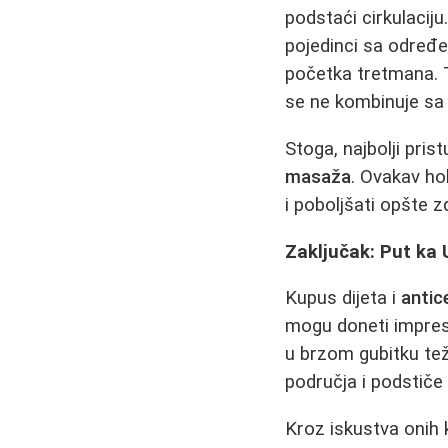
podstaći cirkulaciju
pojedinci sa određe
početka tretmana.
se ne kombinuje sa
Stoga, najbolji pris
masaža
. Ovakav ho
i poboljšati opšte zd
Zaključak: Put ka 
Kupus dijeta i
antic
mogu doneti impresi
u brzom gubitku tež
područja i podstič
Kroz iskustva onih ko