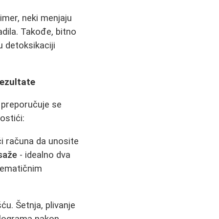
primer, neki menjaju
dila. Takođe, bitno
 detoksikaciji
ezultate
, preporučuje se
ostići:
i računa da unosite
asaže
- idealno dva
blematičnim
u. Šetnja, plivanje
kilograma nakon