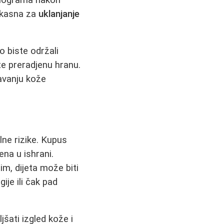
ikasna za
uklanjanje
o biste održali
te preradjenu hranu.
vanju kože
lne rizike. Kupus
ena u ishrani.
m, dijeta može biti
je ili čak pad
šati izgled kože i