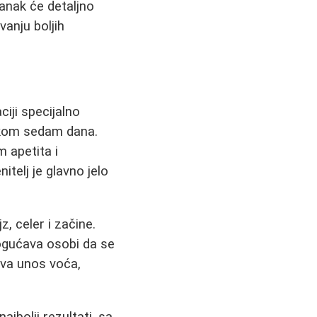
lanak će detaljno
vanju boljih
iji specijalno
okom sedam dana.
 apetita i
itelj je glavno jelo
z, celer i začine.
ogućava osobi da se
eva unos voća,
ajbolji rezultati, sa