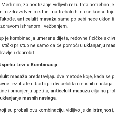
. Međutim, za postizanje vidljivih rezultata potrebno je
nim zdravstvenim stanjima trebalo bi da se konsultuju
 Takođe,
anticelulit masaža
sama po sebi neće uklonit
 zdravom ishranom i vežbanjem.
tup je kombinacija umerene dijete, redovne fizičke aktiv
listički pristup ne samo da će pomoći u
uklanjanju ma
ravlje i dobrobit.
Uspehu Leži u Kombinaciji
elulit masaža
predstavljaju dve metode koje, kada se p
vne rezultate u borbi protiv celulita i masnih naslaga
ine i smanjenju apetita,
anticelulit masaža
cilja na pr
e
uklanjanje masnih naslaga
.
ji su probali ovu kombinaciju, vidljivo je da istrajnost, 