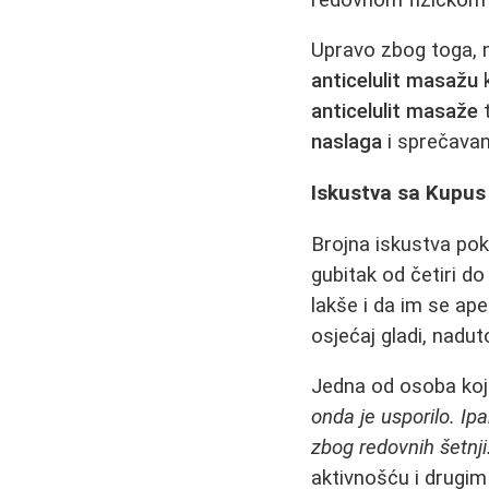
Upravo zbog toga, 
anticelulit masažu
k
anticelulit masaže
t
naslaga
i sprečavan
Iskustva sa Kupus 
Brojna iskustva pok
gubitak od četiri 
lakše i da im se ape
osjećaj gladi, nadu
Jedna od osoba koja 
onda je usporilo. Ip
zbog redovnih šetnji.
aktivnošću i drug