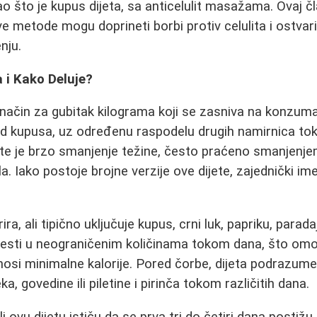
kao što je kupus dijeta, sa anticelulit masažama. Ovaj č
ve metode mogu doprineti borbi protiv celulita i ostvari
nju.
a i Kako Deluje?
 način za gubitak kilograma koji se zasniva na konzumac
od kupusa, uz određenu raspodelu drugih namirnica t
jete je brzo smanjenje težine, često praćeno smanjenjem
. Iako postoje brojne verzije ove dijete, zajednički imen
a, ali tipično uključuje kupus, crni luk, papriku, paradaj
esti u neograničenim količinama tokom dana, što om
osi minimalne kalorije. Pored čorbe, dijeta podrazum
a, govedine ili piletine i pirinča tokom različitih dana.
 ovu dijetu ističu da se prva tri do četiri dana postižu n