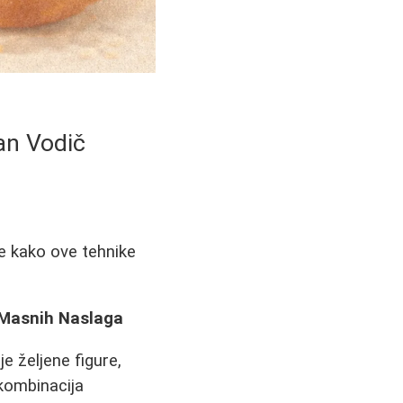
an Vodič
te kako ove tehnike
e Masnih Naslaga
je željene figure,
kombinacija