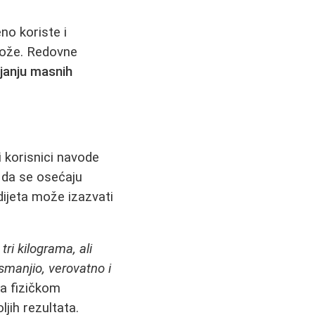
no koriste i
 kože. Redovne
janju masnih
 korisnici navode
 da se osećaju
dijeta može izazvati
tri kilograma, ali
 smanjio, verovatno i
a fizičkom
ljih rezultata.