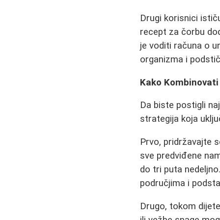
Drugi korisnici istič
recept za čorbu dod
je voditi računa o 
organizma i podsti
Kako Kombinovati 
Da biste postigli na
strategija koja uklju
Prvo, pridržavajte 
sve predviđene nam
do tri puta nedeljn
područjima i podsta
Drugo, tokom dijete
ili vežbe snage mog