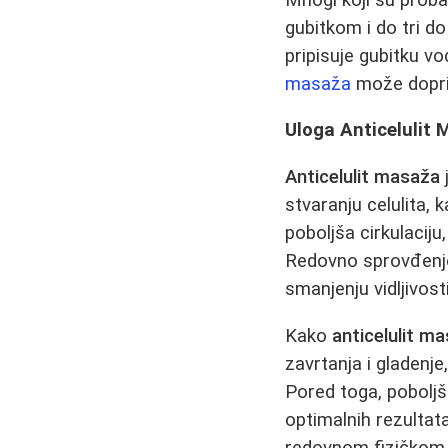
gubitkom i do tri d
pripisuje gubitku 
masaža
može doprin
Uloga Anticelulit
Anticelulit masaža
stvaranju celulita, 
poboljša cirkulaciju
Redovno sprovđen
smanjenju vidljivosti
Kako
anticelulit m
zavrtanja i gladenj
Pored toga, poboljš
optimalnih rezultat
redovnom fizičkom 