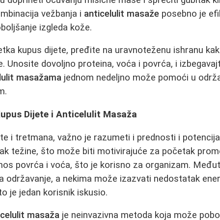
ombinacija vežbanja i
anticelulit masaže
posebno je ef
boljšanje izgleda kože.
tka kupus dijete, pređite na uravnoteženu ishranu kak
. Unosite dovoljno proteina, voća i povrća, i izbegavaj
lulit masažama
jednom nedeljno može pomoći u održa
m.
Kupus Dijete i Anticelulit Masaža
te i tretmana, važno je razumeti i prednosti i potencija
itak težine, što može biti motivirajuće za početak prom
os povrća i voća, što je korisno za organizam. Međuti
 održavanje, a nekima može izazvati nedostatak energi
to je jedan korisnik iskusio.
icelulit masaža
je neinvazivna metoda koja može pobolj