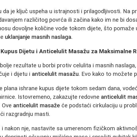
u da je ključ uspeha u istrajnosti i prilagodljivosti. Na 
avanjem različitog povrća ili začina kako im ne bi dosa
unosu dovoljne količine vode tokom dijete, što pomaže u
če
uklanjanje masnih naslaga
.
Kupus Dijetu i Anticelulit Masažu za Maksimalne R
jbolje rezultate u borbi protiv celulita i masnih naslaga
čuje i dijetu i
anticelulit masažu
. Evo kako to možete p
se plana ishrane kupus dijete tokom sedam dana, vodeć
irnice. Istovremeno, zakazujte redovne
anticelulit m
o. Ove
anticelulit masaže
će podstaći cirkulaciju u pro
ći razgradnju masti.
 i nakon nje, nastavite sa umerenom fizičkom aktivnošć
u doprineti očuvanju mišićne mase i sprečiti gubitak 