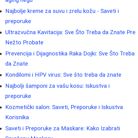
aging negu
Najbolje kreme za suvu i zrelu kožu - Saveti i
preporuke
Ultrazvučna Kavitacija: Sve Što Treba da Znate Pre
Nežto Probate
Prevencija i Dijagnostika Raka Dojki: Sve Što Treba
da Znate
Kondilomi i HPV virus: Sve što treba da znate
Najbolji šamponi za vašu kosu: Iskustva i
preporuke
Kozmetički salon: Saveti, Preporuke i Iskustva
Korisnika
Saveti i Preporuke za Maskare: Kako Izabrati