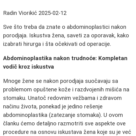
Radin Viorikić
2025-02-12
Sve što treba da znate o abdominoplastici nakon
porodjaja. Iskustva žena, saveti za oporavak, kako
izabrati hirurga i šta očekivati od operacije.
Abdominoplastika nakon trudnoće: Kompletan
vodič kroz iskustva
Mnoge žene se nakon porodjaja suočavaju sa
problemom opuštene kože i razdvojenih mišića na
stomaku. Unatoč redovnim vežbama i zdravom
načinu života, ponekad je jedino rešenje
abdominoplastika (zatezanje stomaka). U ovom
članku ćemo detaljno razmotriti sve aspekte ove
procedure na osnovu iskustava žena koje su je već