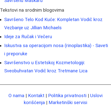
Savršenu Maskaru
Tekstovi na srodnim blogovima
Savršeno Telo Kod Kuće: Kompletan Vodič kroz
Vezbanje uz Jillian Michaels
Ideje za Ručak i Večeru
Iskustva sa operacijom nosa (rinoplastika) - Saveti
i preporuke
Savršenstvo u Estetskoj Kozmetologiji:
Sveobuhvatan Vodič kroz Tretmane Lica
O nama
|
Kontakt
|
Politika privatnosti
|
Uslovi
korišćenja
|
Marketinški servisi