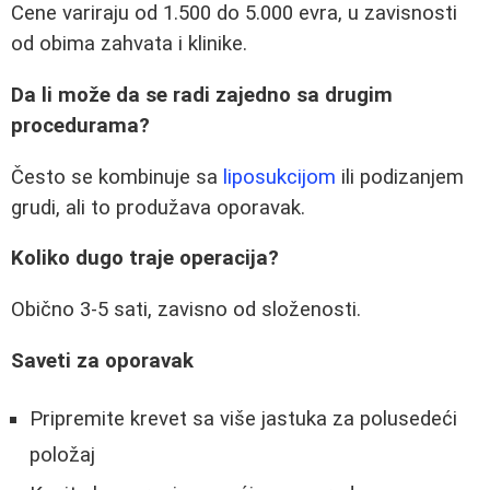
Cene variraju od 1.500 do 5.000 evra, u zavisnosti
od obima zahvata i klinike.
Da li može da se radi zajedno sa drugim
procedurama?
Često se kombinuje sa
liposukcijom
ili podizanjem
grudi, ali to produžava oporavak.
Koliko dugo traje operacija?
Obično 3-5 sati, zavisno od složenosti.
Saveti za oporavak
Pripremite krevet sa više jastuka za polusedeći
položaj