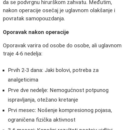
da se podvrgnu hirurškom zahvatu. Međutim,
nakon operacije osećaj je uglavnom olakšanje i
povratak samopouzdanja.
Oporavak nakon operacije
Oporavak varira od osobe do osobe, ali uglavnom
traje 4-6 nedelja:
Prvih 2-3 dana: Jaki bolovi, potreba za
analgeticima
Prve dve nedelje: Nemogućnost potpunog
ispravljanja, otežano kretanje
Prvi mesec: Nošenje kompresionog pojasa,
ograničena fizička aktivnost