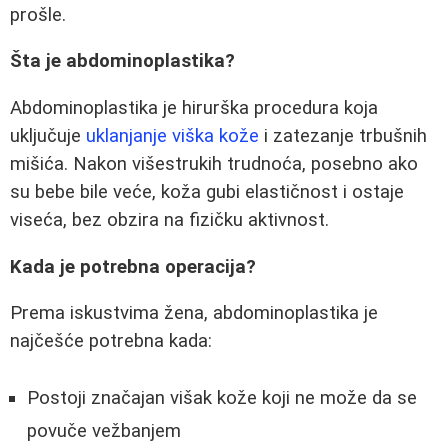
prošle.
Šta je abdominoplastika?
Abdominoplastika je hirurška procedura koja
uključuje
uklanjanje viška kože
i zatezanje trbušnih
mišića. Nakon višestrukih trudnoća, posebno ako
su bebe bile veće, koža gubi elastičnost i ostaje
viseća, bez obzira na fizičku aktivnost.
Kada je potrebna operacija?
Prema iskustvima žena, abdominoplastika je
najčešće potrebna kada:
Postoji značajan višak kože koji ne može da se
povuče vežbanjem