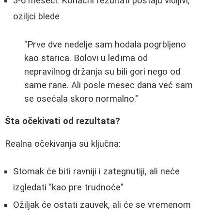
3-6 meseci: Konačni rezultati postaju vidljivi,
oziljci blede
"Prve dve nedelje sam hodala pogrbljeno
kao starica. Bolovi u leđima od
nepravilnog držanja su bili gori nego od
same rane. Ali posle mesec dana već sam
se osećala skoro normalno."
Šta očekivati od rezultata?
Realna očekivanja su ključna:
Stomak će biti ravniji i zategnutiji, ali neće
izgledati "kao pre trudnoće"
Ožiljak će ostati zauvek, ali će se vremenom