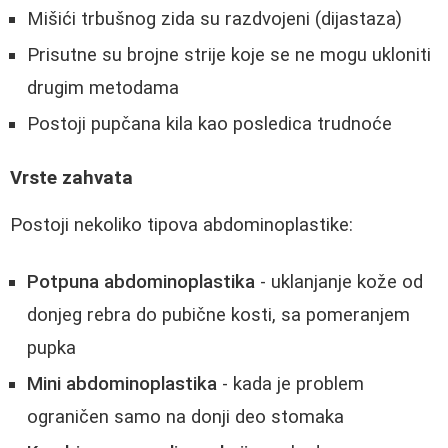
Mišići trbušnog zida su razdvojeni (dijastaza)
Prisutne su brojne strije koje se ne mogu ukloniti
drugim metodama
Postoji pupčana kila kao posledica trudnoće
Vrste zahvata
Postoji nekoliko tipova abdominoplastike:
Potpuna abdominoplastika
- uklanjanje kože od
donjeg rebra do pubične kosti, sa pomeranjem
pupka
Mini abdominoplastika
- kada je problem
ograničen samo na donji deo stomaka