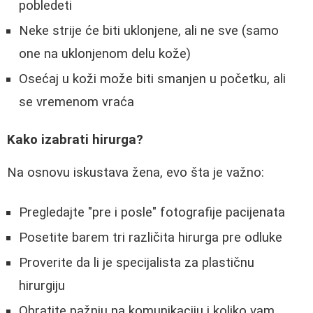
pobledeti
Neke strije će biti uklonjene, ali ne sve (samo
one na uklonjenom delu kože)
Osećaj u koži može biti smanjen u početku, ali
se vremenom vraća
Kako izabrati hirurga?
Na osnovu iskustava žena, evo šta je važno:
Pregledajte "pre i posle" fotografije pacijenata
Posetite barem tri različita hirurga pre odluke
Proverite da li je specijalista za plastičnu
hirurgiju
Obratite pažnju na komunikaciju i koliko vam