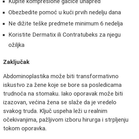
Kupite kompresione gaćice unapred
Obezbedite pomoć u kući prvih nedelju dana
Ne dižite teške predmete minimum 6 nedelja
Koristite Dermatix ili Contratubeks za njegu
ožiljka
Zaključak
Abdominoplastika može biti transformativno
iskustvo za žene koje se bore sa posledicama
trudnoća na stomaku. Iako oporavak može biti
izazovan, većina žena se slaže da je vredelo
svakog truda. Ključ uspeha leži u realnim
očekivanjima, pažljivom izboru hirurga i strpljenju
tokom oporavka.